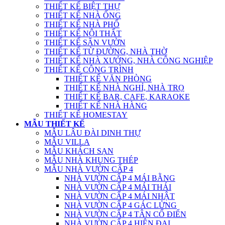
THIẾT KẾ BIỆT THỰ
THIẾT KẾ NHÀ ỐNG
THIẾT KẾ NHÀ PHỐ
THIẾT KẾ NỘI THẤT
THIẾT KẾ SÂN VƯỜN
THIẾT KẾ TỪ ĐƯỜNG, NHÀ THỜ
THIẾT KẾ NHÀ XƯỞNG, NHÀ CÔNG NGHIỆP
THIẾT KẾ CÔNG TRÌNH
THIẾT KẾ VĂN PHÒNG
THIẾT KẾ NHÀ NGHỈ, NHÀ TRỌ
THIẾT KẾ BAR, CAFE, KARAOKE
THIẾT KẾ NHÀ HÀNG
THIẾT KẾ HOMESTAY
MẪU THIẾT KẾ
MẪU LÂU ĐÀI DINH THỰ
MẪU VILLA
MẪU KHÁCH SẠN
MẪU NHÀ KHUNG THÉP
MẪU NHÀ VƯỜN CẤP 4
NHÀ VƯỜN CẤP 4 MÁI BẰNG
NHÀ VƯỜN CẤP 4 MÁI THÁI
NHÀ VƯỜN CẤP 4 MÁI NHẬT
NHÀ VƯỜN CẤP 4 GÁC LỬNG
NHÀ VƯỜN CẤP 4 TÂN CỔ ĐIỂN
NHÀ VƯỜN CẤP 4 HIỆN ĐẠI