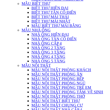
MẪU BIỆT THỰ
BIỆT THỰ HIỆN ĐẠI
BIỆT THỰ TÂN CỔ ĐIỂN
BIỆT THỰ MÁI THÁI
BIỆT THỰ MÁI NHẬT
MẪU BIỆT THỰ MÁI BẰNG
MẪU NHÀ ỐNG
NHÀ ỐNG HIỆN ĐẠI
NHÀ ỐNG TÂN CỔ ĐIỂN
NHÀ ỐNG CẤP 4
NHÀ ỐNG 2 TẦNG
NHÀ ỐNG 3 TẦNG
NHÀ ỐNG 4 TẦNG
NHÀ ỐNG 5 TẦNG
MẪU NỘI THẤT
MẪU NỘI THẤT PHÒNG KHÁCH
MẪU NỘI THẤT PHÒNG ĂN
MẪU NỘI THẤT PHÒNG BẾP
MẪU NỘI THẤT PHÒNG NGỦ
MẪU NỘI THẤT PHÒNG TRẺ EM
MẪU NỘI THẤT PHÒNG TẮM, VỆ SINH
MẪU NỘI THẤT PHÒNG THỜ
MẪU NỘI THẤT BIỆT THỰ
MẪU NỘI THẤT CHUNG CƯ
MẪU NỘI THẤT NHÀ CẤP 4