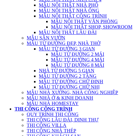
MẪU NỘI THẤT NHÀ PHỐ
MẪU NỘI THẤT NHÀ ỐNG
MẪU NỘI THẤT CÔNG TRÌNH
MẪU NỘI THẤT VĂN PHÒNG
MẪU NỘI THẤT SHOP, SHOWROOM
MẪU NỘI THẤT LÂU ĐÀI
MẪU SÂN VƯỜN
MẪU TỪ ĐƯỜNG ĐẸP, NHÀ THỜ
MẪU TỪ ĐƯỜNG 3 GIAN
MẪU TỪ ĐƯỜNG 2 MÁI
MẪU TỪ ĐƯỜNG 4 MÁI
MẪU TỪ ĐƯỜNG 8 MÁI
NHÀ TỪ ĐƯỜNG 5 GIAN
MẪU TỪ ĐƯỜNG 2 TẦNG
MẪU TỪ ĐƯỜNG CHỮ ĐINH
MẪU TỪ ĐƯỜNG CHỮ NHỊ
MẪU NHÀ XƯỞNG, NHÀ CÔNG NGHIỆP
MẪU NHÀ Ở & KINH DOANH
MẪU NHÀ HOMESTAY
THI CÔNG CÔNG TRÌNH
QUY TRÌNH THI CÔNG
THI CÔNG LÂU ĐÀI, DINH THỰ
THI CÔNG VILLA
THI CÔNG NHÀ THÉP