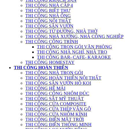
THI CÔNG KHÁCH SẠN
THI CÔNG NHÀ CẤP 4
THI CÔNG BIỆT THỰ
THI CÔNG NHÀ ỐNG
THI CÔNG NỘI THẤT
THI CÔNG SÂN VƯỜN
THI CÔNG TỪ ĐƯỜNG, NHÀ THỜ
THI CÔNG NHÀ XƯỞNG, NHÀ CÔNG NGHIỆP
THI CÔNG CÔNG TRÌNH
THI CÔNG TRỌN GÓI VĂN PHÒNG
THI CÔNG NHÀ NGHỈ, NHÀ TRỌ
THI CÔNG BAR- CAFE- KARAOKE
THI CÔNG HOMESTAY
THI CÔNG HOÀN THIỆN
THI CÔNG NHÀ TRỌN GÓI
THI CÔNG HOÀN THIỆN NỘI THẤT
THI CÔNG SÂN VƯỜN HỒ KOI
THI CÔNG HỆ MÁI
THI CÔNG CỔNG NHÔM ĐÚC
THI CÔNG SẮT MỸ THUẬT
THI CÔNG CỬA COMPOSITE
THI CÔNG CỬA THÉP VÂN GỖ
THI CÔNG CỬA NHÔM KÍNH
THI CÔNG ĐIỆN MẶT TRỜI
THI CÔNG ĐIỆN THÔNG MINH