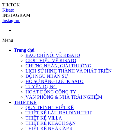
TIKTOK
Kisato
INSTAGRAM
Instagram
Menu
Trang chủ
BÁO CHÍ NÓI VỀ KISATO
GIỚI THIỆU VỀ KISATO
CHỨNG NHẬN, GIẢI THƯỞNG
LỊCH SỬ HÌNH THÀNH VÀ PHÁT TRIỂN
ĐỘI NGŨ NHÂN SỰ
HỒ SƠ NĂNG LỰC KISATO
TUYỂN DỤNG
HOẠT ĐỘNG CÔNG TY
VĂN PHÒNG & NHÀ TRẢI NGHIỆM
THIẾT KẾ
QUY TRÌNH THIẾT KẾ
THIẾT KẾ LÂU ĐÀI DINH THỰ
THIẾT KẾ VILLA
THIẾT KẾ KHÁCH SẠN
THIẾT KẾ NHÀ CẤP 4