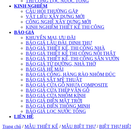
THI CÔNG LỌC NƯỚC TỔNG
KINH NGHIỆM
CÂU HỎI THƯỜNG GẶP
VẬT LIỆU XÂY DỰNG MỚI
CÔNG NGHỆ XÂY DỰNG MỚI
KINH NGHIỆM THIẾT KẾ THI CÔNG
BÁO GIÁ
KHUYẾN MẠI, ƯU ĐÃI
BÁO GIÁ LÂU ĐÀI, DINH THỰ
BÁO GIÁ THIẾT KẾ, THI CÔNG NHÀ
BÁO GIÁ THIẾT KẾ THI CÔNG NỘI THẤT
BÁO GIÁ THIẾT KẾ, THI CÔNG SÂN VƯỜN
BÁO GIÁ TỪ ĐƯỜNG, NHÀ THỜ
BÁO GIÁ HỆ MÁI
BÁO GIÁ CỔNG, HÀNG RÀO NHÔM ĐÚC
BÁO GIÁ SẮT MỸ THUẬT
BÁO GIÁ CỬA GỖ NHỰA COMPOSITE
BÁO GIÁ CỬA THÉP VÂN GỖ
BÁO GIÁ CỬA NHÔM KÍNH
BÁO GIÁ ĐIỆN MẶT TRỜI
BÁO GIÁ ĐIỆN THÔNG MINH
BÁO GIÁ LỌC NƯỚC TỔNG
LIÊN HỆ
Trang chủ
/
MẪU THIẾT KẾ
/
MẪU BIỆT THỰ
/
BIỆT THỰ HIỆ