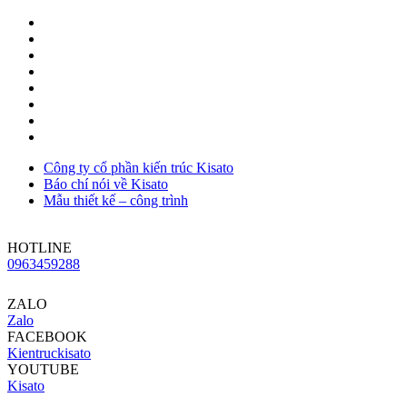
Công ty cổ phần kiến trúc Kisato
Báo chí nói về Kisato
Mẫu thiết kế – công trình
HOTLINE
0963459288
ZALO
Zalo
FACEBOOK
Kientruckisato
YOUTUBE
Kisato