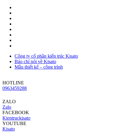
Công ty cổ phần kiến trúc Kisato
Báo chí nói về Kisato
Mẫu thiết kế – công trình
HOTLINE
0963459288
ZALO
Zalo
FACEBOOK
Kientruckisato
YOUTUBE
Kisato