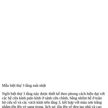
Phối cảnh 3D ngôi nhà đẹp
Ngôi nhà này chúng tôi đã ốp đá ở các cột, gờ phân tầng và cả các
bậc ngũ cấp lên nhà, đây chính là điểm nổi bật của ngôi biệt thự tạo
nên nét riêng biệt, sang trọng và vững chắc cho ngôi nhà Hệ cột
vuông đơn giản với những kẻ chỉ lõm được sơn màu nâu đen nhưng
tạo nên một nét riêng, là tiền đề tạo nên điểm nổi bật và đầy sức hút
cho ngôi nhà