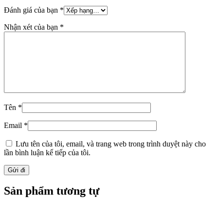
Địa chỉ: Hà Nội
Diện tích: 250 m2
Số tầng: 2 tầng