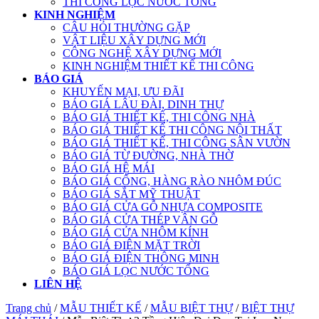
THI CÔNG LỌC NƯỚC TỔNG
KINH NGHIỆM
CÂU HỎI THƯỜNG GẶP
VẬT LIỆU XÂY DỰNG MỚI
CÔNG NGHỆ XÂY DỰNG MỚI
KINH NGHIỆM THIẾT KẾ THI CÔNG
BÁO GIÁ
KHUYẾN MẠI, ƯU ĐÃI
BÁO GIÁ LÂU ĐÀI, DINH THỰ
BÁO GIÁ THIẾT KẾ, THI CÔNG NHÀ
BÁO GIÁ THIẾT KẾ THI CÔNG NỘI THẤT
BÁO GIÁ THIẾT KẾ, THI CÔNG SÂN VƯỜN
BÁO GIÁ TỪ ĐƯỜNG, NHÀ THỜ
BÁO GIÁ HỆ MÁI
BÁO GIÁ CỔNG, HÀNG RÀO NHÔM ĐÚC
BÁO GIÁ SẮT MỸ THUẬT
BÁO GIÁ CỬA GỖ NHỰA COMPOSITE
BÁO GIÁ CỬA THÉP VÂN GỖ
BÁO GIÁ CỬA NHÔM KÍNH
BÁO GIÁ ĐIỆN MẶT TRỜI
BÁO GIÁ ĐIỆN THÔNG MINH
BÁO GIÁ LỌC NƯỚC TỔNG
LIÊN HỆ
Trang chủ
/
MẪU THIẾT KẾ
/
MẪU BIỆT THỰ
/
BIỆT THỰ