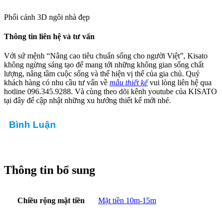
buộc được đánh dấu
*
Đánh giá của bạn
*
Nhận xét của bạn
*
Tên
*
Email
*
Lưu tên của tôi, email, và trang web trong trình duyệt này cho
lần bình luận kế tiếp của tôi.
Sản phẩm tương tự