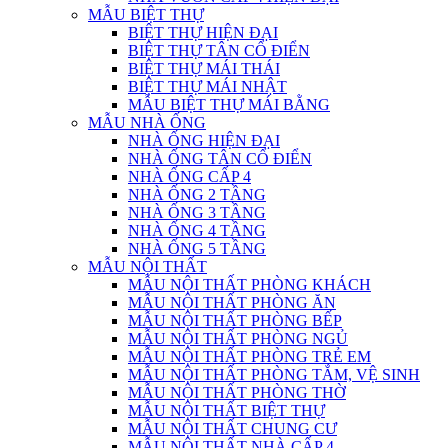
MẪU BIỆT THỰ
BIỆT THỰ HIỆN ĐẠI
BIỆT THỰ TÂN CỔ ĐIỂN
BIỆT THỰ MÁI THÁI
BIỆT THỰ MÁI NHẬT
MẪU BIỆT THỰ MÁI BẰNG
MẪU NHÀ ỐNG
NHÀ ỐNG HIỆN ĐẠI
NHÀ ỐNG TÂN CỔ ĐIỂN
NHÀ ỐNG CẤP 4
NHÀ ỐNG 2 TẦNG
NHÀ ỐNG 3 TẦNG
NHÀ ỐNG 4 TẦNG
NHÀ ỐNG 5 TẦNG
MẪU NỘI THẤT
MẪU NỘI THẤT PHÒNG KHÁCH
MẪU NỘI THẤT PHÒNG ĂN
MẪU NỘI THẤT PHÒNG BẾP
MẪU NỘI THẤT PHÒNG NGỦ
MẪU NỘI THẤT PHÒNG TRẺ EM
MẪU NỘI THẤT PHÒNG TẮM, VỆ SINH
MẪU NỘI THẤT PHÒNG THỜ
MẪU NỘI THẤT BIỆT THỰ
MẪU NỘI THẤT CHUNG CƯ
MẪU NỘI THẤT NHÀ CẤP 4