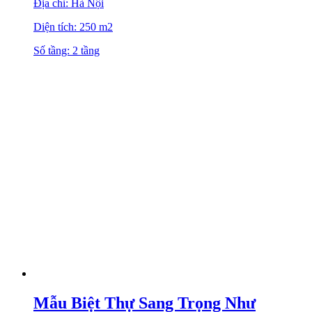
Mẫu Biệt Thự Đẹp Hiện Đại Với Kinh
Phí Trên 500 Triệu Có Đáng Giá?
1.500.000.000
₫
Chủ đầu tư: Anh Tuấn
Địa chỉ: Quảng Ninh
Diện tích: 250 m2
Số tầng: 3 tầng