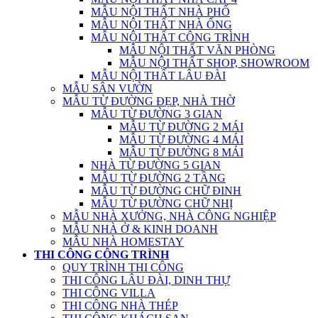
MẪU NỘI THẤT NHÀ PHỐ
MẪU NỘI THẤT NHÀ ỐNG
MẪU NỘI THẤT CÔNG TRÌNH
MẪU NỘI THẤT VĂN PHÒNG
MẪU NỘI THẤT SHOP, SHOWROOM
MẪU NỘI THẤT LÂU ĐÀI
MẪU SÂN VƯỜN
MẪU TỪ ĐƯỜNG ĐẸP, NHÀ THỜ
MẪU TỪ ĐƯỜNG 3 GIAN
MẪU TỪ ĐƯỜNG 2 MÁI
MẪU TỪ ĐƯỜNG 4 MÁI
MẪU TỪ ĐƯỜNG 8 MÁI
NHÀ TỪ ĐƯỜNG 5 GIAN
MẪU TỪ ĐƯỜNG 2 TẦNG
MẪU TỪ ĐƯỜNG CHỮ ĐINH
MẪU TỪ ĐƯỜNG CHỮ NHỊ
MẪU NHÀ XƯỞNG, NHÀ CÔNG NGHIỆP
MẪU NHÀ Ở & KINH DOANH
MẪU NHÀ HOMESTAY
THI CÔNG CÔNG TRÌNH
QUY TRÌNH THI CÔNG
THI CÔNG LÂU ĐÀI, DINH THỰ
THI CÔNG VILLA
THI CÔNG NHÀ THÉP