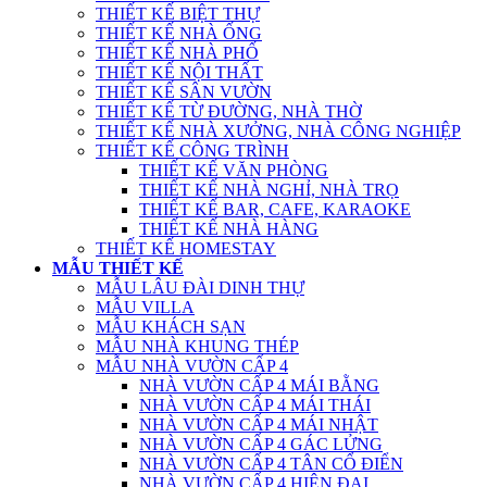
THIẾT KẾ BIỆT THỰ
THIẾT KẾ NHÀ ỐNG
THIẾT KẾ NHÀ PHỐ
THIẾT KẾ NỘI THẤT
THIẾT KẾ SÂN VƯỜN
THIẾT KẾ TỪ ĐƯỜNG, NHÀ THỜ
THIẾT KẾ NHÀ XƯỞNG, NHÀ CÔNG NGHIỆP
THIẾT KẾ CÔNG TRÌNH
THIẾT KẾ VĂN PHÒNG
THIẾT KẾ NHÀ NGHỈ, NHÀ TRỌ
THIẾT KẾ BAR, CAFE, KARAOKE
THIẾT KẾ NHÀ HÀNG
THIẾT KẾ HOMESTAY
MẪU THIẾT KẾ
MẪU LÂU ĐÀI DINH THỰ
MẪU VILLA
MẪU KHÁCH SẠN
MẪU NHÀ KHUNG THÉP
MẪU NHÀ VƯỜN CẤP 4
NHÀ VƯỜN CẤP 4 MÁI BẰNG
NHÀ VƯỜN CẤP 4 MÁI THÁI
NHÀ VƯỜN CẤP 4 MÁI NHẬT
NHÀ VƯỜN CẤP 4 GÁC LỬNG
NHÀ VƯỜN CẤP 4 TÂN CỔ ĐIỂN
NHÀ VƯỜN CẤP 4 HIỆN ĐẠI