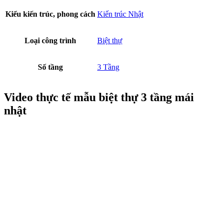
Tầng 1 : + 1 Sảnh đại chính + 1 phòng ngủ + 1 phòng bếp + ăn + 1
phòng khách + 1 khu vực thờ + 1 khu vực vệ sinh + cầu thang
Tầng 2 : + 4 phòng ngủ + 4 vệ sinh khép kín + 1 nhà vệ sinh chung
+5 ban công + Khu vực cầu thang
Tầng 3 : + 1 phòng ngủ + 1 nhà vệ sinh + Khu vực cầu thang + khu
trống + 1 phòng sinh hoạt chung + 1 sân phơi
Phối cảnh 3D biệt thự 3 tầng mái nhật
Bên dưới là phối cảnh góc của công trình với những ánh sáng, màu
sắc và khung cảnh chân thực nhất, công trình được chúng tôi vẽ lại
cả sân vườn cho Bắc Luyến và đặt căn biệt thự vào đúng khuôn
viên đất để gia chủ có thể hình dung ra căn nhà của mình khi xây
xong sẽ nhìn như thế nào.