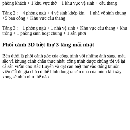
bộ cửa sổ và các vách kính trên tầng 3, kết hợp với màu sơn trắng
nhằm tôn lên vẻ sang trọng, lịch sự, tôn lên vẻ đẹp tao nhã và cao
sang cho ngôi biệt thự