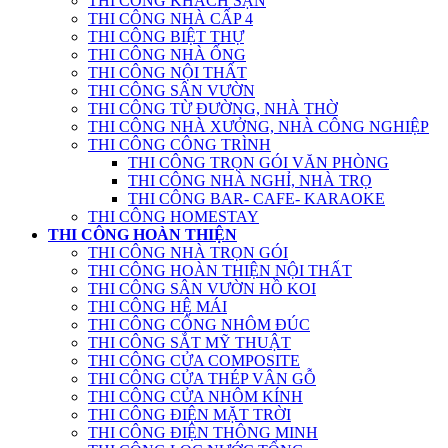
THI CÔNG KHÁCH SẠN
THI CÔNG NHÀ CẤP 4
THI CÔNG BIỆT THỰ
THI CÔNG NHÀ ỐNG
THI CÔNG NỘI THẤT
THI CÔNG SÂN VƯỜN
THI CÔNG TỪ ĐƯỜNG, NHÀ THỜ
THI CÔNG NHÀ XƯỞNG, NHÀ CÔNG NGHIỆP
THI CÔNG CÔNG TRÌNH
THI CÔNG TRỌN GÓI VĂN PHÒNG
THI CÔNG NHÀ NGHỈ, NHÀ TRỌ
THI CÔNG BAR- CAFE- KARAOKE
THI CÔNG HOMESTAY
THI CÔNG HOÀN THIỆN
THI CÔNG NHÀ TRỌN GÓI
THI CÔNG HOÀN THIỆN NỘI THẤT
THI CÔNG SÂN VƯỜN HỒ KOI
THI CÔNG HỆ MÁI
THI CÔNG CỔNG NHÔM ĐÚC
THI CÔNG SẮT MỸ THUẬT
THI CÔNG CỬA COMPOSITE
THI CÔNG CỬA THÉP VÂN GỖ
THI CÔNG CỬA NHÔM KÍNH
THI CÔNG ĐIỆN MẶT TRỜI
THI CÔNG ĐIỆN THÔNG MINH