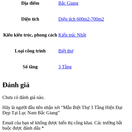
[TOP] Mẫu Biệt Thự Tân Cổ Điển
Được Tìm Kiếm Nhiều Nhất
1.700.000.000
₫
Chủ đầu tư: Đình Anh Phòng