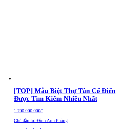
Mẫu Biệt Thự Sang Trọng Như
Khách Sạn Mini Ở Thanh Hóa
2.500.000.000
₫
Chủ đầu tư: Anh Hùng
Địa chỉ: Sầm Sơn, Thanh Hóa
Diện tích: 234 m2
Số tầng: 2 tầng