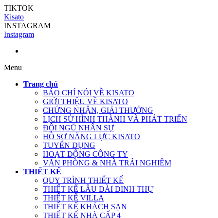
TIKTOK
Kisato
INSTAGRAM
Instagram
Menu
Trang chủ
BÁO CHÍ NÓI VỀ KISATO
GIỚI THIỆU VỀ KISATO
CHỨNG NHẬN, GIẢI THƯỞNG
LỊCH SỬ HÌNH THÀNH VÀ PHÁT TRIỂN
ĐỘI NGŨ NHÂN SỰ
HỒ SƠ NĂNG LỰC KISATO
TUYỂN DỤNG
HOẠT ĐỘNG CÔNG TY
VĂN PHÒNG & NHÀ TRẢI NGHIỆM
THIẾT KẾ
QUY TRÌNH THIẾT KẾ
THIẾT KẾ LÂU ĐÀI DINH THỰ
THIẾT KẾ VILLA
THIẾT KẾ KHÁCH SẠN
THIẾT KẾ NHÀ CẤP 4