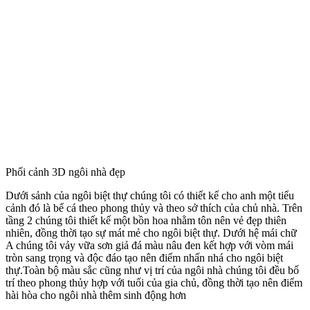
Phối cảnh 3D ngôi nhà đẹp
Thông tin liên hệ và tư vấn
Với sứ mệnh “Nâng cao tiêu chuẩn sống cho người Việt”, Kisato
không ngừng sáng tạo để mang tới những không gian sống chất
lượng, nâng tầm cuộc sống và thể hiện vị thế của gia chủ. Quý
khách hàng có nhu cầu tư vấn về
mẫu thiết kế
vui lòng liên hệ qua
hotline 096.345.9288. Và cùng theo dõi kênh youtube của KISATO
tại đây để cập nhật những xu hướng thiết kế mới nhé.
Bình Luận
Thông tin bổ sung
Chiều rộng mặt tiền
Mặt tiền 10m-15m