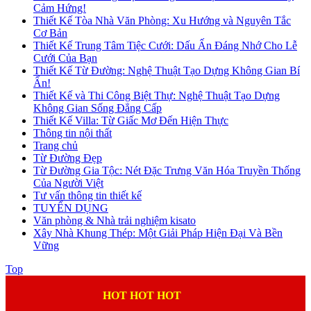
Cảm Hứng!
Thiết Kế Tòa Nhà Văn Phòng: Xu Hướng và Nguyên Tắc
Cơ Bản
Thiết Kế Trung Tâm Tiệc Cưới: Dấu Ấn Đáng Nhớ Cho Lễ
Cưới Của Bạn
Thiết Kế Từ Đường: Nghệ Thuật Tạo Dựng Không Gian Bí
Ẩn!
Thiết Kế và Thi Công Biệt Thự: Nghệ Thuật Tạo Dựng
Không Gian Sống Đẳng Cấp
Thiết Kế Villa: Từ Giấc Mơ Đến Hiện Thực
Thông tin nội thất
Trang chủ
Từ Đường Đẹp
Từ Đường Gia Tộc: Nét Đặc Trưng Văn Hóa Truyền Thống
Của Người Việt
Tư vấn thông tin thiết kế
TUYỂN DỤNG
Văn phòng & Nhà trải nghiệm kisato
Xây Nhà Khung Thép: Một Giải Pháp Hiện Đại Và Bền
Vững
Top
HOT HOT HOT