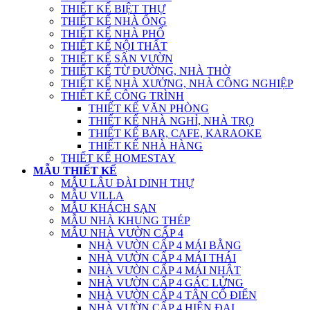
THIẾT KẾ BIỆT THỰ
THIẾT KẾ NHÀ ỐNG
THIẾT KẾ NHÀ PHỐ
THIẾT KẾ NỘI THẤT
THIẾT KẾ SÂN VƯỜN
THIẾT KẾ TỪ ĐƯỜNG, NHÀ THỜ
THIẾT KẾ NHÀ XƯỞNG, NHÀ CÔNG NGHIỆP
THIẾT KẾ CÔNG TRÌNH
THIẾT KẾ VĂN PHÒNG
THIẾT KẾ NHÀ NGHỈ, NHÀ TRỌ
THIẾT KẾ BAR, CAFE, KARAOKE
THIẾT KẾ NHÀ HÀNG
THIẾT KẾ HOMESTAY
MẪU THIẾT KẾ
MẪU LÂU ĐÀI DINH THỰ
MẪU VILLA
MẪU KHÁCH SẠN
MẪU NHÀ KHUNG THÉP
MẪU NHÀ VƯỜN CẤP 4
NHÀ VƯỜN CẤP 4 MÁI BẰNG
NHÀ VƯỜN CẤP 4 MÁI THÁI
NHÀ VƯỜN CẤP 4 MÁI NHẬT
NHÀ VƯỜN CẤP 4 GÁC LỬNG
NHÀ VƯỜN CẤP 4 TÂN CỔ ĐIỂN
NHÀ VƯỜN CẤP 4 HIỆN ĐẠI