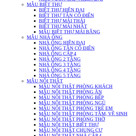
MẪU BIỆT THỰ
BIỆT THỰ HIỆN ĐẠI
BIỆT THỰ TÂN CỔ ĐIỂN
BIỆT THỰ MÁI THÁI
BIỆT THỰ MÁI NHẬT
MẪU BIỆT THỰ MÁI BẰNG
MẪU NHÀ ỐNG
NHÀ ỐNG HIỆN ĐẠI
NHÀ ỐNG TÂN CỔ ĐIỂN
NHÀ ỐNG CẤP 4
NHÀ ỐNG 2 TẦNG
NHÀ ỐNG 3 TẦNG
NHÀ ỐNG 4 TẦNG
NHÀ ỐNG 5 TẦNG
MẪU NỘI THẤT
MẪU NỘI THẤT PHÒNG KHÁCH
MẪU NỘI THẤT PHÒNG ĂN
MẪU NỘI THẤT PHÒNG BẾP
MẪU NỘI THẤT PHÒNG NGỦ
MẪU NỘI THẤT PHÒNG TRẺ EM
MẪU NỘI THẤT PHÒNG TẮM, VỆ SINH
MẪU NỘI THẤT PHÒNG THỜ
MẪU NỘI THẤT BIỆT THỰ
MẪU NỘI THẤT CHUNG CƯ
MẪU NỘI THẤT NHÀ CẤP 4