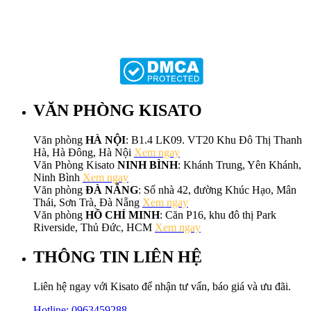
VĂN PHÒNG KISATO
Văn phòng
HÀ NỘI
: B1.4 LK09. VT20 Khu Đô Thị Thanh
Hà, Hà Đông, Hà Nội
Xem ngay
Văn Phòng Kisato
NINH BÌNH
: Khánh Trung, Yên Khánh,
Ninh Bình
Xem ngay
Văn phòng
ĐÀ NẴNG
: Số nhà 42, đường Khúc Hạo, Mân
Thái, Sơn Trà, Đà Nẵng
Xem ngay
Văn phòng
HỒ CHÍ MINH
: Căn P16, khu đô thị Park
Riverside, Thủ Đức, HCM
Xem ngay
THÔNG TIN LIÊN HỆ
Liên hệ ngay với Kisato để nhận tư vấn, báo giá và ưu đãi.
Hotline:
0963459288