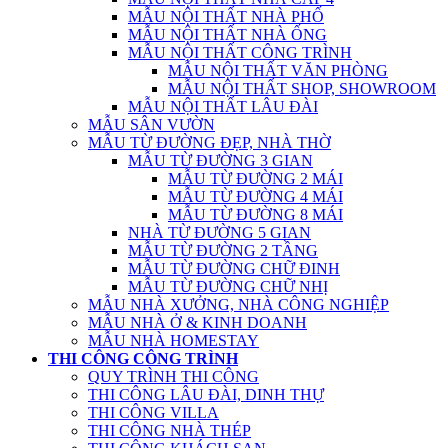
MẪU NỘI THẤT NHÀ PHỐ
MẪU NỘI THẤT NHÀ ỐNG
MẪU NỘI THẤT CÔNG TRÌNH
MẪU NỘI THẤT VĂN PHÒNG
MẪU NỘI THẤT SHOP, SHOWROOM
MẪU NỘI THẤT LÂU ĐÀI
MẪU SÂN VƯỜN
MẪU TỪ ĐƯỜNG ĐẸP, NHÀ THỜ
MẪU TỪ ĐƯỜNG 3 GIAN
MẪU TỪ ĐƯỜNG 2 MÁI
MẪU TỪ ĐƯỜNG 4 MÁI
MẪU TỪ ĐƯỜNG 8 MÁI
NHÀ TỪ ĐƯỜNG 5 GIAN
MẪU TỪ ĐƯỜNG 2 TẦNG
MẪU TỪ ĐƯỜNG CHỮ ĐINH
MẪU TỪ ĐƯỜNG CHỮ NHỊ
MẪU NHÀ XƯỞNG, NHÀ CÔNG NGHIỆP
MẪU NHÀ Ở & KINH DOANH
MẪU NHÀ HOMESTAY
THI CÔNG CÔNG TRÌNH
QUY TRÌNH THI CÔNG
THI CÔNG LÂU ĐÀI, DINH THỰ
THI CÔNG VILLA
THI CÔNG NHÀ THÉP