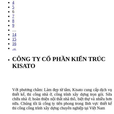
4
5
6
7
8
9
…
14
15
16
→
CÔNG TY CỔ PHẦN KIẾN TRÚC
KISATO
Với phương châm: Làm đẹp từ tâm, Kisato cung cấp dịch vụ
thiết kế, thi công nhà ở, công trình xây dựng trọn gói. Sửa
chữa nhà ở, hoàn thiện nội thất nhà thô, biệt thự và nhiều hơn
nữa. Chúng tôi là công ty tiên phong trong lĩnh vực thiết kế
thi công công trình xây dựng chuyên nghiệp tại Việt Nam