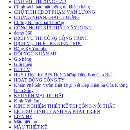
CÂU HỎI THƯỜNG GẶP
Chính sách bảo mật thông tin khách hàng
CHỦ TỊCH HĐQT PHẠM VĂN LƯƠNG
CHỨNG NHẬN, GIẢI THƯỞNG
Chứng Nhận, Giải Thưởng
CÔNG NGHỆ KĨ THUẬT XÂY DỰNG
demo 360
DỊCH VỤ THI CÔNG CÔNG TRÌNH
DỊCH VỤ THIẾT KẾ KIẾN TRÚC
Đăng Ký Youtube
ĐỘI NGŨ NHÂN SỰ
Giỏ hàng
Giới thiệu
GỬI CV
Hồ Sơ Thiết Kế Biệt Thự: Những Điều Bạn Cần Biết
HOẠT ĐỘNG CÔNG TY
Khám Phá Sân Vườn Biệt Thự: Nét Đẹp Kiêu Sa Của Không
Gian Sống
KHUYẾN MẠI, ƯU ĐÃI
Kinh Nghiệm
KINH NGHIỆM THIẾT KẾ THI CÔNG NỘI THẤT
LỊCH SỬ HÌNH THÀNH VÀ PHÁT TRIỂN
LIÊN HỆ
Mẫu biệt thự
MẪU THIẾT KẾ