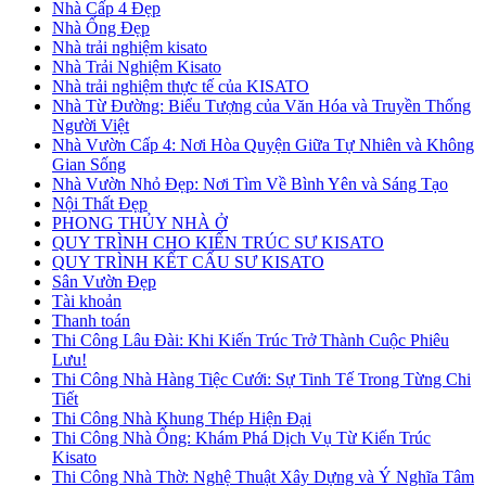
Nhà Cấp 4 Đẹp
Nhà Ống Đẹp
Nhà trải nghiệm kisato
Nhà Trải Nghiệm Kisato
Nhà trải nghiệm thực tế của KISATO
Nhà Từ Đường: Biểu Tượng của Văn Hóa và Truyền Thống
Người Việt
Nhà Vườn Cấp 4: Nơi Hòa Quyện Giữa Tự Nhiên và Không
Gian Sống
Nhà Vườn Nhỏ Đẹp: Nơi Tìm Về Bình Yên và Sáng Tạo
Nội Thất Đẹp
PHONG THỦY NHÀ Ở
QUY TRÌNH CHO KIẾN TRÚC SƯ KISATO
QUY TRÌNH KẾT CẤU SƯ KISATO
Sân Vườn Đẹp
Tài khoản
Thanh toán
Thi Công Lâu Đài: Khi Kiến Trúc Trở Thành Cuộc Phiêu
Lưu!
Thi Công Nhà Hàng Tiệc Cưới: Sự Tinh Tế Trong Từng Chi
Tiết
Thi Công Nhà Khung Thép Hiện Đại
Thi Công Nhà Ống: Khám Phá Dịch Vụ Từ Kiến Trúc
Kisato
Thi Công Nhà Thờ: Nghệ Thuật Xây Dựng và Ý Nghĩa Tâm