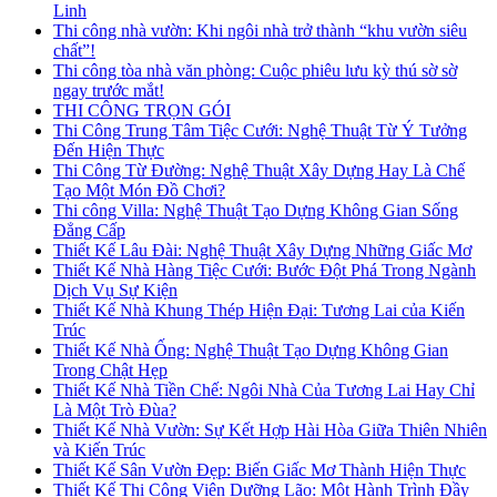
Linh
Thi công nhà vườn: Khi ngôi nhà trở thành “khu vườn siêu
chất”!
Thi công tòa nhà văn phòng: Cuộc phiêu lưu kỳ thú sờ sờ
ngay trước mắt!
THI CÔNG TRỌN GÓI
Thi Công Trung Tâm Tiệc Cưới: Nghệ Thuật Từ Ý Tưởng
Đến Hiện Thực
Thi Công Từ Đường: Nghệ Thuật Xây Dựng Hay Là Chế
Tạo Một Món Đồ Chơi?
Thi công Villa: Nghệ Thuật Tạo Dựng Không Gian Sống
Đẳng Cấp
Thiết Kế Lâu Đài: Nghệ Thuật Xây Dựng Những Giấc Mơ
Thiết Kế Nhà Hàng Tiệc Cưới: Bước Đột Phá Trong Ngành
Dịch Vụ Sự Kiện
Thiết Kế Nhà Khung Thép Hiện Đại: Tương Lai của Kiến
Trúc
Thiết Kế Nhà Ống: Nghệ Thuật Tạo Dựng Không Gian
Trong Chật Hẹp
Thiết Kế Nhà Tiền Chế: Ngôi Nhà Của Tương Lai Hay Chỉ
Là Một Trò Đùa?
Thiết Kế Nhà Vườn: Sự Kết Hợp Hài Hòa Giữa Thiên Nhiên
và Kiến Trúc
Thiết Kế Sân Vườn Đẹp: Biến Giấc Mơ Thành Hiện Thực
Thiết Kế Thi Công Viện Dưỡng Lão: Một Hành Trình Đầy