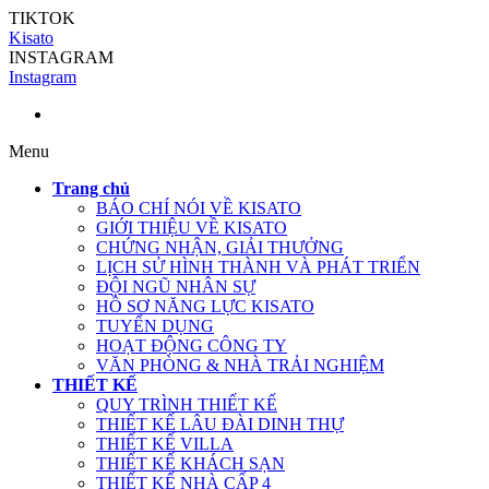
TIKTOK
Kisato
INSTAGRAM
Instagram
Menu
Trang chủ
BÁO CHÍ NÓI VỀ KISATO
GIỚI THIỆU VỀ KISATO
CHỨNG NHẬN, GIẢI THƯỞNG
LỊCH SỬ HÌNH THÀNH VÀ PHÁT TRIỂN
ĐỘI NGŨ NHÂN SỰ
HỒ SƠ NĂNG LỰC KISATO
TUYỂN DỤNG
HOẠT ĐỘNG CÔNG TY
VĂN PHÒNG & NHÀ TRẢI NGHIỆM
THIẾT KẾ
QUY TRÌNH THIẾT KẾ
THIẾT KẾ LÂU ĐÀI DINH THỰ
THIẾT KẾ VILLA
THIẾT KẾ KHÁCH SẠN
THIẾT KẾ NHÀ CẤP 4