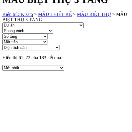
Kiến trúc Kisato
>
MẪU THIẾT KẾ
>
MẪU BIỆT THỰ
>
MẪU
BIỆT THỰ 3 TẦNG
Hiển thị 61–72 của 183 kết quả