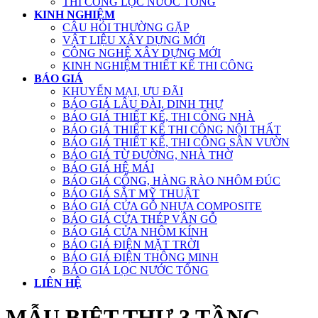
THI CÔNG LỌC NƯỚC TỔNG
KINH NGHIỆM
CÂU HỎI THƯỜNG GẶP
VẬT LIỆU XÂY DỰNG MỚI
CÔNG NGHỆ XÂY DỰNG MỚI
KINH NGHIỆM THIẾT KẾ THI CÔNG
BÁO GIÁ
KHUYẾN MẠI, ƯU ĐÃI
BÁO GIÁ LÂU ĐÀI, DINH THỰ
BÁO GIÁ THIẾT KẾ, THI CÔNG NHÀ
BÁO GIÁ THIẾT KẾ THI CÔNG NỘI THẤT
BÁO GIÁ THIẾT KẾ, THI CÔNG SÂN VƯỜN
BÁO GIÁ TỪ ĐƯỜNG, NHÀ THỜ
BÁO GIÁ HỆ MÁI
BÁO GIÁ CỔNG, HÀNG RÀO NHÔM ĐÚC
BÁO GIÁ SẮT MỸ THUẬT
BÁO GIÁ CỬA GỖ NHỰA COMPOSITE
BÁO GIÁ CỬA THÉP VÂN GỖ
BÁO GIÁ CỬA NHÔM KÍNH
BÁO GIÁ ĐIỆN MẶT TRỜI
BÁO GIÁ ĐIỆN THÔNG MINH
BÁO GIÁ LỌC NƯỚC TỔNG
LIÊN HỆ
MẪU BIỆT THỰ 3 TẦNG