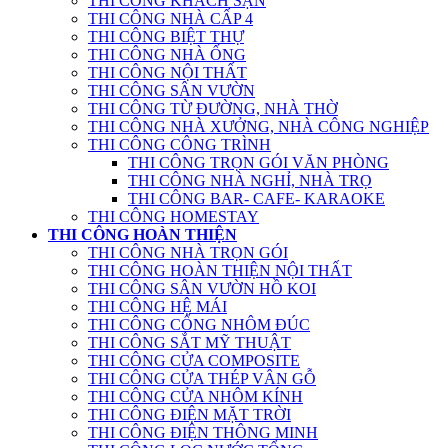
THI CÔNG KHÁCH SẠN
THI CÔNG NHÀ CẤP 4
THI CÔNG BIỆT THỰ
THI CÔNG NHÀ ỐNG
THI CÔNG NỘI THẤT
THI CÔNG SÂN VƯỜN
THI CÔNG TỪ ĐƯỜNG, NHÀ THỜ
THI CÔNG NHÀ XƯỞNG, NHÀ CÔNG NGHIỆP
THI CÔNG CÔNG TRÌNH
THI CÔNG TRỌN GÓI VĂN PHÒNG
THI CÔNG NHÀ NGHỈ, NHÀ TRỌ
THI CÔNG BAR- CAFE- KARAOKE
THI CÔNG HOMESTAY
THI CÔNG HOÀN THIỆN
THI CÔNG NHÀ TRỌN GÓI
THI CÔNG HOÀN THIỆN NỘI THẤT
THI CÔNG SÂN VƯỜN HỒ KOI
THI CÔNG HỆ MÁI
THI CÔNG CỔNG NHÔM ĐÚC
THI CÔNG SẮT MỸ THUẬT
THI CÔNG CỬA COMPOSITE
THI CÔNG CỬA THÉP VÂN GỖ
THI CÔNG CỬA NHÔM KÍNH
THI CÔNG ĐIỆN MẶT TRỜI
THI CÔNG ĐIỆN THÔNG MINH