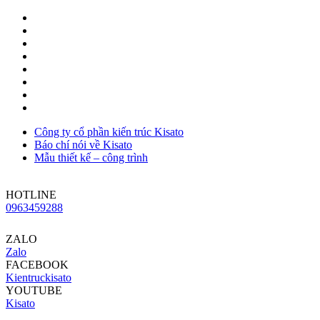
Công ty cổ phần kiến trúc Kisato
Báo chí nói về Kisato
Mẫu thiết kế – công trình
HOTLINE
0963459288
ZALO
Zalo
FACEBOOK
Kientruckisato
YOUTUBE
Kisato