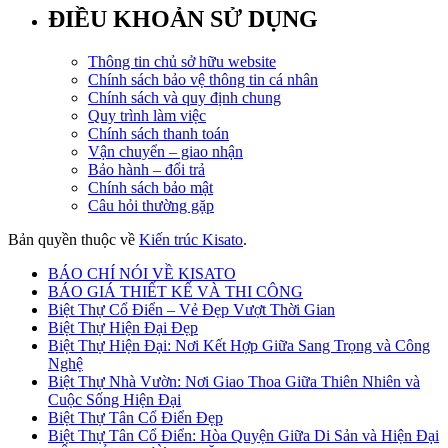
ĐIỀU KHOẢN SỬ DỤNG
Thông tin chủ sở hữu website
Chính sách bảo vệ thông tin cá nhân
Chính sách và quy định chung
Quy trình làm việc
Chính sách thanh toán
Vận chuyển – giao nhận
Bảo hành – đổi trả
Chính sách bảo mật
Câu hỏi thường gặp
Bản quyền thuộc về
Kiến trúc Kisato
.
BÁO CHÍ NÓI VỀ KISATO
BÁO GIÁ THIẾT KẾ VÀ THI CÔNG
Biệt Thự Cổ Điển – Vẻ Đẹp Vượt Thời Gian
Biệt Thự Hiện Đại Đẹp
Biệt Thự Hiện Đại: Nơi Kết Hợp Giữa Sang Trọng và Công
Nghệ
Biệt Thự Nhà Vườn: Nơi Giao Thoa Giữa Thiên Nhiên và
Cuộc Sống Hiện Đại
Biệt Thự Tân Cổ Điển Đẹp
Biệt Thự Tân Cổ Điển: Hòa Quyện Giữa Di Sản và Hiện Đại