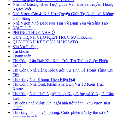
Nhà Từ Đường: Biểu Tượng của Văn Hóa và Truyền Thống
Người Việt
Nhà Vườn Cấp 4: Nơi Hòa Quyện Giữa Tự Nhiên và Không
Gian Sống
Nhà Vườn Nhỏ Đẹp: Nơi Tìm Về Bình Yên và Sáng Tạo
Nội Thất Đẹp
PHONG THỦY NHÀ Ở
QUY TRÌNH CHO KIẾN TRÚC SƯ KISATO
QUY TRÌNH KẾT CẤU SƯ KISATO
Sân Vườn Đẹp
Tài khoản
Thanh toán
Thi Công Lâu Đài: Khi Kiến Trúc Trở Thành Cuộc Phiêu
Lưu!
Thi Công Nhà Hàng Tiệc Cưới: Sự Tinh Tế Trong Từng Chi
Tiết
Thi Công Nhà Khung Thép Hiện Đại
Thi Công Nhà Ống: Khám Phá Dịch Vụ Từ Kiến Trúc
Kisato
Thi Công Nhà Thờ: Nghệ Thuật Xây Dựng và Ý Nghĩa Tâm
Linh
Thi công nhà vườn: Khi ngôi nhà trở thành “khu vườn siêu
chất”!
Thi công tòa nhà văn phòng: Cuộc phiêu lưu kỳ thú sờ sờ