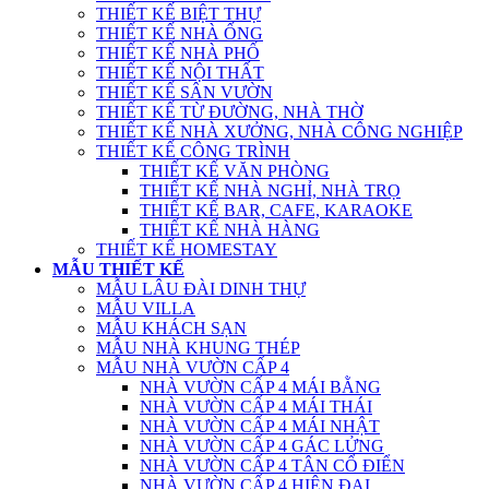
THIẾT KẾ BIỆT THỰ
THIẾT KẾ NHÀ ỐNG
THIẾT KẾ NHÀ PHỐ
THIẾT KẾ NỘI THẤT
THIẾT KẾ SÂN VƯỜN
THIẾT KẾ TỪ ĐƯỜNG, NHÀ THỜ
THIẾT KẾ NHÀ XƯỞNG, NHÀ CÔNG NGHIỆP
THIẾT KẾ CÔNG TRÌNH
THIẾT KẾ VĂN PHÒNG
THIẾT KẾ NHÀ NGHỈ, NHÀ TRỌ
THIẾT KẾ BAR, CAFE, KARAOKE
THIẾT KẾ NHÀ HÀNG
THIẾT KẾ HOMESTAY
MẪU THIẾT KẾ
MẪU LÂU ĐÀI DINH THỰ
MẪU VILLA
MẪU KHÁCH SẠN
MẪU NHÀ KHUNG THÉP
MẪU NHÀ VƯỜN CẤP 4
NHÀ VƯỜN CẤP 4 MÁI BẰNG
NHÀ VƯỜN CẤP 4 MÁI THÁI
NHÀ VƯỜN CẤP 4 MÁI NHẬT
NHÀ VƯỜN CẤP 4 GÁC LỬNG
NHÀ VƯỜN CẤP 4 TÂN CỔ ĐIỂN
NHÀ VƯỜN CẤP 4 HIỆN ĐẠI