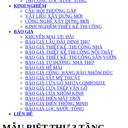
THI CÔNG LỌC NƯỚC TỔNG
KINH NGHIỆM
CÂU HỎI THƯỜNG GẶP
VẬT LIỆU XÂY DỰNG MỚI
CÔNG NGHỆ XÂY DỰNG MỚI
KINH NGHIỆM THIẾT KẾ THI CÔNG
BÁO GIÁ
KHUYẾN MẠI, ƯU ĐÃI
BÁO GIÁ LÂU ĐÀI, DINH THỰ
BÁO GIÁ THIẾT KẾ, THI CÔNG NHÀ
BÁO GIÁ THIẾT KẾ THI CÔNG NỘI THẤT
BÁO GIÁ THIẾT KẾ, THI CÔNG SÂN VƯỜN
BÁO GIÁ TỪ ĐƯỜNG, NHÀ THỜ
BÁO GIÁ HỆ MÁI
BÁO GIÁ CỔNG, HÀNG RÀO NHÔM ĐÚC
BÁO GIÁ SẮT MỸ THUẬT
BÁO GIÁ CỬA GỖ NHỰA COMPOSITE
BÁO GIÁ CỬA THÉP VÂN GỖ
BÁO GIÁ CỬA NHÔM KÍNH
BÁO GIÁ ĐIỆN MẶT TRỜI
BÁO GIÁ ĐIỆN THÔNG MINH
BÁO GIÁ LỌC NƯỚC TỔNG
LIÊN HỆ
MẪU BIỆT THỰ 3 TẦNG