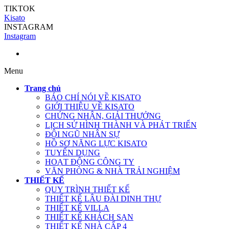
TIKTOK
Kisato
INSTAGRAM
Instagram
Menu
Trang chủ
BÁO CHÍ NÓI VỀ KISATO
GIỚI THIỆU VỀ KISATO
CHỨNG NHẬN, GIẢI THƯỞNG
LỊCH SỬ HÌNH THÀNH VÀ PHÁT TRIỂN
ĐỘI NGŨ NHÂN SỰ
HỒ SƠ NĂNG LỰC KISATO
TUYỂN DỤNG
HOẠT ĐỘNG CÔNG TY
VĂN PHÒNG & NHÀ TRẢI NGHIỆM
THIẾT KẾ
QUY TRÌNH THIẾT KẾ
THIẾT KẾ LÂU ĐÀI DINH THỰ
THIẾT KẾ VILLA
THIẾT KẾ KHÁCH SẠN
THIẾT KẾ NHÀ CẤP 4