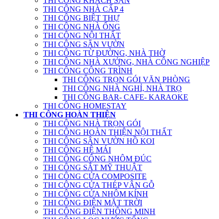
THI CÔNG KHÁCH SẠN
THI CÔNG NHÀ CẤP 4
THI CÔNG BIỆT THỰ
THI CÔNG NHÀ ỐNG
THI CÔNG NỘI THẤT
THI CÔNG SÂN VƯỜN
THI CÔNG TỪ ĐƯỜNG, NHÀ THỜ
THI CÔNG NHÀ XƯỞNG, NHÀ CÔNG NGHIỆP
THI CÔNG CÔNG TRÌNH
THI CÔNG TRỌN GÓI VĂN PHÒNG
THI CÔNG NHÀ NGHỈ, NHÀ TRỌ
THI CÔNG BAR- CAFE- KARAOKE
THI CÔNG HOMESTAY
THI CÔNG HOÀN THIỆN
THI CÔNG NHÀ TRỌN GÓI
THI CÔNG HOÀN THIỆN NỘI THẤT
THI CÔNG SÂN VƯỜN HỒ KOI
THI CÔNG HỆ MÁI
THI CÔNG CỔNG NHÔM ĐÚC
THI CÔNG SẮT MỸ THUẬT
THI CÔNG CỬA COMPOSITE
THI CÔNG CỬA THÉP VÂN GỖ
THI CÔNG CỬA NHÔM KÍNH
THI CÔNG ĐIỆN MẶT TRỜI
THI CÔNG ĐIỆN THÔNG MINH