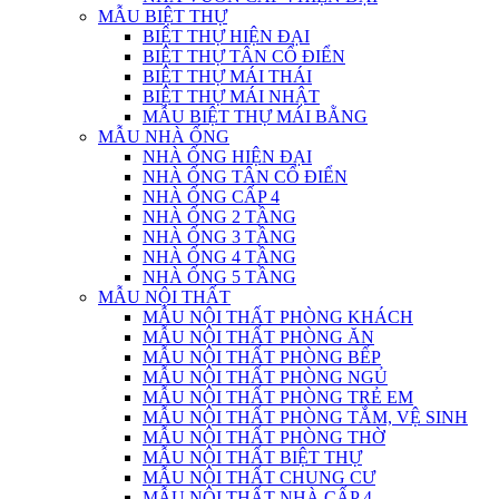
MẪU BIỆT THỰ
BIỆT THỰ HIỆN ĐẠI
BIỆT THỰ TÂN CỔ ĐIỂN
BIỆT THỰ MÁI THÁI
BIỆT THỰ MÁI NHẬT
MẪU BIỆT THỰ MÁI BẰNG
MẪU NHÀ ỐNG
NHÀ ỐNG HIỆN ĐẠI
NHÀ ỐNG TÂN CỔ ĐIỂN
NHÀ ỐNG CẤP 4
NHÀ ỐNG 2 TẦNG
NHÀ ỐNG 3 TẦNG
NHÀ ỐNG 4 TẦNG
NHÀ ỐNG 5 TẦNG
MẪU NỘI THẤT
MẪU NỘI THẤT PHÒNG KHÁCH
MẪU NỘI THẤT PHÒNG ĂN
MẪU NỘI THẤT PHÒNG BẾP
MẪU NỘI THẤT PHÒNG NGỦ
MẪU NỘI THẤT PHÒNG TRẺ EM
MẪU NỘI THẤT PHÒNG TẮM, VỆ SINH
MẪU NỘI THẤT PHÒNG THỜ
MẪU NỘI THẤT BIỆT THỰ
MẪU NỘI THẤT CHUNG CƯ
MẪU NỘI THẤT NHÀ CẤP 4