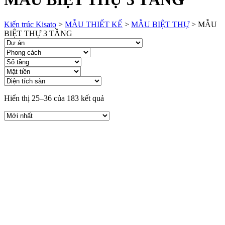
Kiến trúc Kisato
>
MẪU THIẾT KẾ
>
MẪU BIỆT THỰ
>
MẪU
BIỆT THỰ 3 TẦNG
Hiển thị 25–36 của 183 kết quả