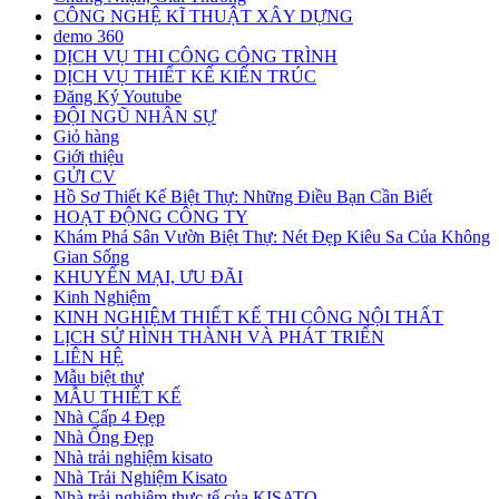
CÔNG NGHỆ KĨ THUẬT XÂY DỰNG
demo 360
DỊCH VỤ THI CÔNG CÔNG TRÌNH
DỊCH VỤ THIẾT KẾ KIẾN TRÚC
Đăng Ký Youtube
ĐỘI NGŨ NHÂN SỰ
Giỏ hàng
Giới thiệu
GỬI CV
Hồ Sơ Thiết Kế Biệt Thự: Những Điều Bạn Cần Biết
HOẠT ĐỘNG CÔNG TY
Khám Phá Sân Vườn Biệt Thự: Nét Đẹp Kiêu Sa Của Không
Gian Sống
KHUYẾN MẠI, ƯU ĐÃI
Kinh Nghiệm
KINH NGHIỆM THIẾT KẾ THI CÔNG NỘI THẤT
LỊCH SỬ HÌNH THÀNH VÀ PHÁT TRIỂN
LIÊN HỆ
Mẫu biệt thự
MẪU THIẾT KẾ
Nhà Cấp 4 Đẹp
Nhà Ống Đẹp
Nhà trải nghiệm kisato
Nhà Trải Nghiệm Kisato
Nhà trải nghiệm thực tế của KISATO