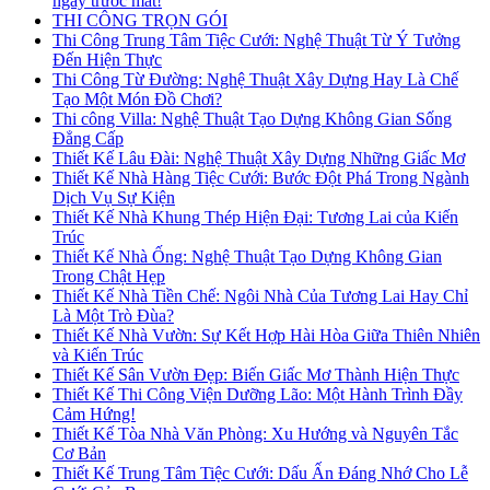
ngay trước mắt!
THI CÔNG TRỌN GÓI
Thi Công Trung Tâm Tiệc Cưới: Nghệ Thuật Từ Ý Tưởng
Đến Hiện Thực
Thi Công Từ Đường: Nghệ Thuật Xây Dựng Hay Là Chế
Tạo Một Món Đồ Chơi?
Thi công Villa: Nghệ Thuật Tạo Dựng Không Gian Sống
Đẳng Cấp
Thiết Kế Lâu Đài: Nghệ Thuật Xây Dựng Những Giấc Mơ
Thiết Kế Nhà Hàng Tiệc Cưới: Bước Đột Phá Trong Ngành
Dịch Vụ Sự Kiện
Thiết Kế Nhà Khung Thép Hiện Đại: Tương Lai của Kiến
Trúc
Thiết Kế Nhà Ống: Nghệ Thuật Tạo Dựng Không Gian
Trong Chật Hẹp
Thiết Kế Nhà Tiền Chế: Ngôi Nhà Của Tương Lai Hay Chỉ
Là Một Trò Đùa?
Thiết Kế Nhà Vườn: Sự Kết Hợp Hài Hòa Giữa Thiên Nhiên
và Kiến Trúc
Thiết Kế Sân Vườn Đẹp: Biến Giấc Mơ Thành Hiện Thực
Thiết Kế Thi Công Viện Dưỡng Lão: Một Hành Trình Đầy
Cảm Hứng!
Thiết Kế Tòa Nhà Văn Phòng: Xu Hướng và Nguyên Tắc
Cơ Bản
Thiết Kế Trung Tâm Tiệc Cưới: Dấu Ấn Đáng Nhớ Cho Lễ