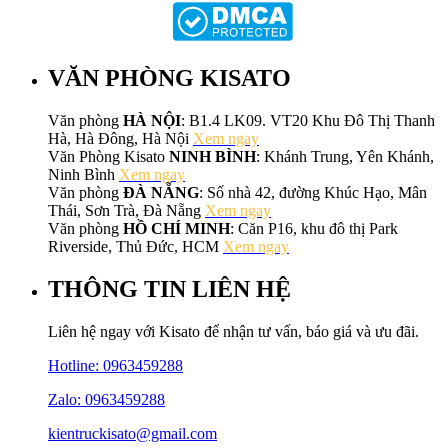
VĂN PHÒNG KISATO
Văn phòng
HÀ NỘI
: B1.4 LK09. VT20 Khu Đô Thị Thanh
Hà, Hà Đông, Hà Nội
Xem ngay
Văn Phòng Kisato
NINH BÌNH
: Khánh Trung, Yên Khánh,
Ninh Bình
Xem ngay
Văn phòng
ĐÀ NẴNG
: Số nhà 42, đường Khúc Hạo, Mân
Thái, Sơn Trà, Đà Nẵng
Xem ngay
Văn phòng
HỒ CHÍ MINH
: Căn P16, khu đô thị Park
Riverside, Thủ Đức, HCM
Xem ngay
THÔNG TIN LIÊN HỆ
Liên hệ ngay với Kisato để nhận tư vấn, báo giá và ưu đãi.
Hotline:
0963459288
Zalo: 0963459288
kientruckisato@gmail.com