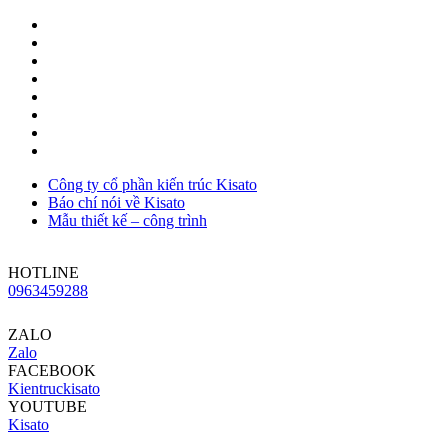
Công ty cổ phần kiến trúc Kisato
Báo chí nói về Kisato
Mẫu thiết kế – công trình
HOTLINE
0963459288
ZALO
Zalo
FACEBOOK
Kientruckisato
YOUTUBE
Kisato