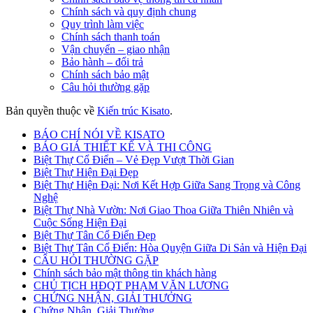
Chính sách và quy định chung
Quy trình làm việc
Chính sách thanh toán
Vận chuyển – giao nhận
Bảo hành – đổi trả
Chính sách bảo mật
Câu hỏi thường gặp
Bản quyền thuộc về
Kiến trúc Kisato
.
BÁO CHÍ NÓI VỀ KISATO
BÁO GIÁ THIẾT KẾ VÀ THI CÔNG
Biệt Thự Cổ Điển – Vẻ Đẹp Vượt Thời Gian
Biệt Thự Hiện Đại Đẹp
Biệt Thự Hiện Đại: Nơi Kết Hợp Giữa Sang Trọng và Công
Nghệ
Biệt Thự Nhà Vườn: Nơi Giao Thoa Giữa Thiên Nhiên và
Cuộc Sống Hiện Đại
Biệt Thự Tân Cổ Điển Đẹp
Biệt Thự Tân Cổ Điển: Hòa Quyện Giữa Di Sản và Hiện Đại
CÂU HỎI THƯỜNG GẶP
Chính sách bảo mật thông tin khách hàng
CHỦ TỊCH HĐQT PHẠM VĂN LƯƠNG
CHỨNG NHẬN, GIẢI THƯỞNG
Chứng Nhận, Giải Thưởng