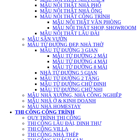
MẪU NỘI THẤT NHÀ PHỐ
MẪU NỘI THẤT NHÀ ỐNG
MẪU NỘI THẤT CÔNG TRÌNH
MẪU NỘI THẤT VĂN PHÒNG
MẪU NỘI THẤT SHOP, SHOWROOM
MẪU NỘI THẤT LÂU ĐÀI
MẪU SÂN VƯỜN
MẪU TỪ ĐƯỜNG ĐẸP, NHÀ THỜ
MẪU TỪ ĐƯỜNG 3 GIAN
MẪU TỪ ĐƯỜNG 2 MÁI
MẪU TỪ ĐƯỜNG 4 MÁI
MẪU TỪ ĐƯỜNG 8 MÁI
NHÀ TỪ ĐƯỜNG 5 GIAN
MẪU TỪ ĐƯỜNG 2 TẦNG
MẪU TỪ ĐƯỜNG CHỮ ĐINH
MẪU TỪ ĐƯỜNG CHỮ NHỊ
MẪU NHÀ XƯỞNG, NHÀ CÔNG NGHIỆP
MẪU NHÀ Ở & KINH DOANH
MẪU NHÀ HOMESTAY
THI CÔNG CÔNG TRÌNH
QUY TRÌNH THI CÔNG
THI CÔNG LÂU ĐÀI, DINH THỰ
THI CÔNG VILLA
THI CÔNG NHÀ THÉP