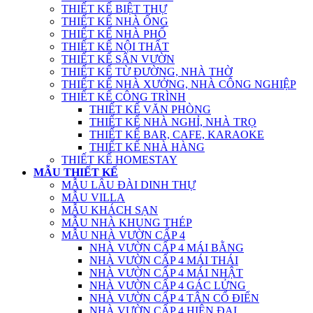
THIẾT KẾ BIỆT THỰ
THIẾT KẾ NHÀ ỐNG
THIẾT KẾ NHÀ PHỐ
THIẾT KẾ NỘI THẤT
THIẾT KẾ SÂN VƯỜN
THIẾT KẾ TỪ ĐƯỜNG, NHÀ THỜ
THIẾT KẾ NHÀ XƯỞNG, NHÀ CÔNG NGHIỆP
THIẾT KẾ CÔNG TRÌNH
THIẾT KẾ VĂN PHÒNG
THIẾT KẾ NHÀ NGHỈ, NHÀ TRỌ
THIẾT KẾ BAR, CAFE, KARAOKE
THIẾT KẾ NHÀ HÀNG
THIẾT KẾ HOMESTAY
MẪU THIẾT KẾ
MẪU LÂU ĐÀI DINH THỰ
MẪU VILLA
MẪU KHÁCH SẠN
MẪU NHÀ KHUNG THÉP
MẪU NHÀ VƯỜN CẤP 4
NHÀ VƯỜN CẤP 4 MÁI BẰNG
NHÀ VƯỜN CẤP 4 MÁI THÁI
NHÀ VƯỜN CẤP 4 MÁI NHẬT
NHÀ VƯỜN CẤP 4 GÁC LỬNG
NHÀ VƯỜN CẤP 4 TÂN CỔ ĐIỂN
NHÀ VƯỜN CẤP 4 HIỆN ĐẠI