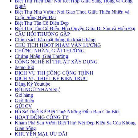
Biệt Thự Hiện Đại: Nơi Kết Hợp Giữa Sang Trọng và Công
Nghệ
Biệt Thự Nhà Vườn: Nơi Giao Thoa Giữa Thiên Nhiên và
Cuộc Sống Hiện Đại
Biệt Thự Tân Cổ Điển Đẹp
Biệt Thự Tân Cổ Điển: Hòa Quyện Giữa Di Sản và Hiện Đại
CÂU HỎI THƯỜNG GẶP
Chính sách bảo mật thông tin khách hàng
CHỦ TỊCH HĐQT PHẠM VĂN LƯƠNG
CHỨNG NHẬN, GIẢI THƯỞNG
Chứng Nhận, Giải Thưởng
CÔNG NGHỆ KĨ THUẬT XÂY DỰNG
demo 360
DỊCH VỤ THI CÔNG CÔNG TRÌNH
DỊCH VỤ THIẾT KẾ KIẾN TRÚC
Đăng Ký Youtube
ĐỘI NGŨ NHÂN SỰ
Giỏ hàng
Giới thiệu
GỬI CV
Hồ Sơ Thiết Kế Biệt Thự: Những Điều Bạn Cần Biết
HOẠT ĐỘNG CÔNG TY
Khám Phá Sân Vườn Biệt Thự: Nét Đẹp Kiêu Sa Của Không
Gian Sống
KHUYẾN MẠI, ƯU ĐÃI