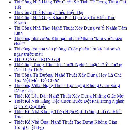
Thi Công Nhà Hàng Tiệc Cưới: Sự Tinh Tế Trong Từng Chi
Tiết
Thi Công Nhà Khung Thép Hiện Đại
Thi Công Nhà Ống: Khám Phá Dịch Vụ Từ Kiến Trúc
Kisato
Thi Công Nhà Thờ: Nghệ Thuật Xây Dựng và Ý Nghĩa Tâm
Linh
Thi công nhà vườn: Khi ngôi nhà trở thành “khu vườn siêu
chất”!
Thi công tòa nhà văn phòng: Cuộc phiêu lưu kỳ thú sờ sờ
ngay trước mắt!
THI CÔNG TRỌN GÓI
Thi Công Trung Tâm Tiệc Cưới: Nghệ Thuật Từ Ý Tưởng
Đến Hiện Thực
Thi Công Từ Đường: Nghệ Thuật Xây Dựng Hay Là Chế
Tạo Một Món Đồ Chơi?
Thi công Villa: Nghệ Thuật Tạo Dựng Không Gian Sống
Đẳng Cấp
Thiết Kế Lâu Đài: Nghệ Thuật Xây Dựng Những Giấc Mơ
Thiết Kế Nhà Hàng Tiệc Cưới: Bước Đột Phá Trong Ngành
Dịch Vụ Sự Kiện
Thiết Kế Nhà Khung Thép Hiện Đại: Tương Lai của Kiến
Trúc
Thiết Kế Nhà Ống: Nghệ Thuật Tạo Dựng Không Gian
Trong Chật Hẹp