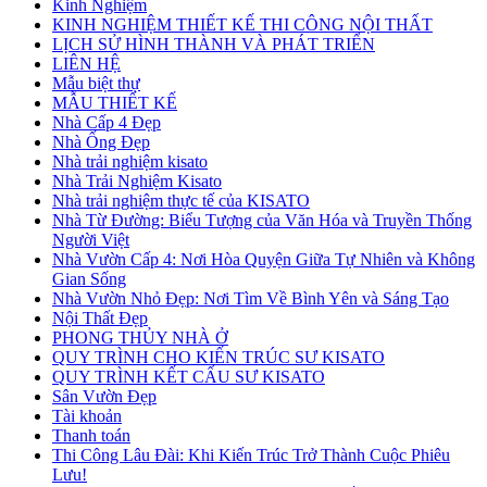
Kinh Nghiệm
KINH NGHIỆM THIẾT KẾ THI CÔNG NỘI THẤT
LỊCH SỬ HÌNH THÀNH VÀ PHÁT TRIỂN
LIÊN HỆ
Mẫu biệt thự
MẪU THIẾT KẾ
Nhà Cấp 4 Đẹp
Nhà Ống Đẹp
Nhà trải nghiệm kisato
Nhà Trải Nghiệm Kisato
Nhà trải nghiệm thực tế của KISATO
Nhà Từ Đường: Biểu Tượng của Văn Hóa và Truyền Thống
Người Việt
Nhà Vườn Cấp 4: Nơi Hòa Quyện Giữa Tự Nhiên và Không
Gian Sống
Nhà Vườn Nhỏ Đẹp: Nơi Tìm Về Bình Yên và Sáng Tạo
Nội Thất Đẹp
PHONG THỦY NHÀ Ở
QUY TRÌNH CHO KIẾN TRÚC SƯ KISATO
QUY TRÌNH KẾT CẤU SƯ KISATO
Sân Vườn Đẹp
Tài khoản
Thanh toán
Thi Công Lâu Đài: Khi Kiến Trúc Trở Thành Cuộc Phiêu
Lưu!