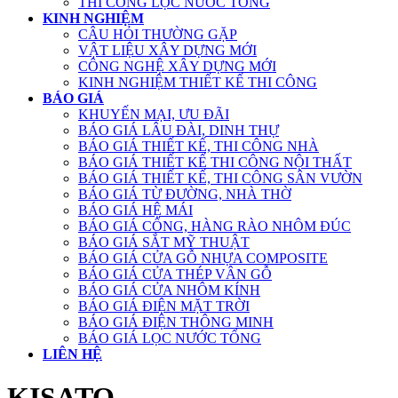
THI CÔNG LỌC NƯỚC TỔNG
KINH NGHIỆM
CÂU HỎI THƯỜNG GẶP
VẬT LIỆU XÂY DỰNG MỚI
CÔNG NGHỆ XÂY DỰNG MỚI
KINH NGHIỆM THIẾT KẾ THI CÔNG
BÁO GIÁ
KHUYẾN MẠI, ƯU ĐÃI
BÁO GIÁ LÂU ĐÀI, DINH THỰ
BÁO GIÁ THIẾT KẾ, THI CÔNG NHÀ
BÁO GIÁ THIẾT KẾ THI CÔNG NỘI THẤT
BÁO GIÁ THIẾT KẾ, THI CÔNG SÂN VƯỜN
BÁO GIÁ TỪ ĐƯỜNG, NHÀ THỜ
BÁO GIÁ HỆ MÁI
BÁO GIÁ CỔNG, HÀNG RÀO NHÔM ĐÚC
BÁO GIÁ SẮT MỸ THUẬT
BÁO GIÁ CỬA GỖ NHỰA COMPOSITE
BÁO GIÁ CỬA THÉP VÂN GỖ
BÁO GIÁ CỬA NHÔM KÍNH
BÁO GIÁ ĐIỆN MẶT TRỜI
BÁO GIÁ ĐIỆN THÔNG MINH
BÁO GIÁ LỌC NƯỚC TỔNG
LIÊN HỆ
KISATO