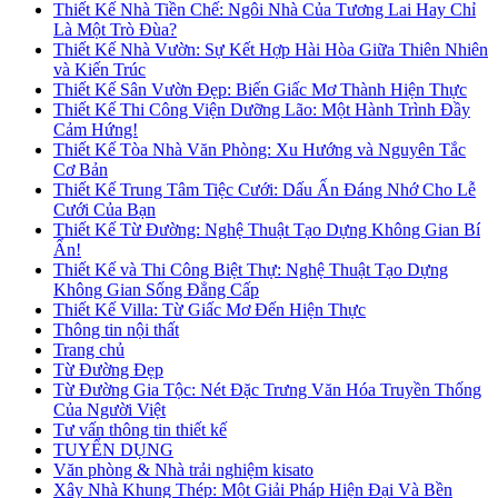
Thiết Kế Nhà Tiền Chế: Ngôi Nhà Của Tương Lai Hay Chỉ
Là Một Trò Đùa?
Thiết Kế Nhà Vườn: Sự Kết Hợp Hài Hòa Giữa Thiên Nhiên
và Kiến Trúc
Thiết Kế Sân Vườn Đẹp: Biến Giấc Mơ Thành Hiện Thực
Thiết Kế Thi Công Viện Dưỡng Lão: Một Hành Trình Đầy
Cảm Hứng!
Thiết Kế Tòa Nhà Văn Phòng: Xu Hướng và Nguyên Tắc
Cơ Bản
Thiết Kế Trung Tâm Tiệc Cưới: Dấu Ấn Đáng Nhớ Cho Lễ
Cưới Của Bạn
Thiết Kế Từ Đường: Nghệ Thuật Tạo Dựng Không Gian Bí
Ẩn!
Thiết Kế và Thi Công Biệt Thự: Nghệ Thuật Tạo Dựng
Không Gian Sống Đẳng Cấp
Thiết Kế Villa: Từ Giấc Mơ Đến Hiện Thực
Thông tin nội thất
Trang chủ
Từ Đường Đẹp
Từ Đường Gia Tộc: Nét Đặc Trưng Văn Hóa Truyền Thống
Của Người Việt
Tư vấn thông tin thiết kế
TUYỂN DỤNG
Văn phòng & Nhà trải nghiệm kisato
Xây Nhà Khung Thép: Một Giải Pháp Hiện Đại Và Bền