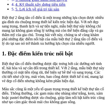
4. Kỹ thuật xây dựng tiên tiến
5. Lợi ích về giá trị tài sản
Biệt thự 2 tầng tân cổ điển là một trong những lựa chọn được nhiều
gia đình ưa chuộng trong thiết kế kiến trúc hiện đại. Với nét đẹp
sang trọng, thanh lịch và sự tiện nghi, mẫu biệt thự này không chỉ
mang lại không gian sống lý tưởng mà còn thể hiện đẳng cấp và gu
thẩm mỹ của gia chủ. Trong bài viết này, chúng ta sẽ cùng khám
phá những đặc điểm nổi bật của mẫu biệt thự 2 tầng tân cổ điển và
lý do tại sao nó trở thành xu hướng lựa chọn của nhiều người.
1. Đặc điểm kiến trúc nổi bật
Biệt thự tân cổ điển thường được đặc trưng bởi các đường nét tinh
tế, hài hòa và sự cân đối trong thiết kế. Với 2 tầng, mẫu biệt thự này
thường có mặt tiền rộng rãi, thể hiện sự bề thế và sang trọng. Các
chi tiết như cột trụ, mái vòm, ban công được thiết kế tỉ mỉ, mang lại
vẻ đẹp cổ điển nhưng không kém phần hiện đại.
Màu sắc cũng là một yếu tố quan trọng trong thiết kế biệt thự tân cổ
điển. Thông thường, các gam màu nhẹ nhàng như trắng, kem, xám
hoặc pastel thường được ưa chuộng, giúp làm nổi bật kiến trúc cũng
như tạo cảm giác thoải mái cho không gian sống.