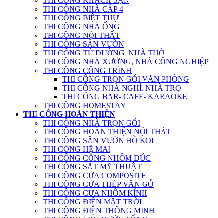
THI CÔNG KHÁCH SẠN
THI CÔNG NHÀ CẤP 4
THI CÔNG BIỆT THỰ
THI CÔNG NHÀ ỐNG
THI CÔNG NỘI THẤT
THI CÔNG SÂN VƯỜN
THI CÔNG TỪ ĐƯỜNG, NHÀ THỜ
THI CÔNG NHÀ XƯỞNG, NHÀ CÔNG NGHIỆP
THI CÔNG CÔNG TRÌNH
THI CÔNG TRỌN GÓI VĂN PHÒNG
THI CÔNG NHÀ NGHỈ, NHÀ TRỌ
THI CÔNG BAR- CAFE- KARAOKE
THI CÔNG HOMESTAY
THI CÔNG HOÀN THIỆN
THI CÔNG NHÀ TRỌN GÓI
THI CÔNG HOÀN THIỆN NỘI THẤT
THI CÔNG SÂN VƯỜN HỒ KOI
THI CÔNG HỆ MÁI
THI CÔNG CỔNG NHÔM ĐÚC
THI CÔNG SẮT MỸ THUẬT
THI CÔNG CỬA COMPOSITE
THI CÔNG CỬA THÉP VÂN GỖ
THI CÔNG CỬA NHÔM KÍNH
THI CÔNG ĐIỆN MẶT TRỜI
THI CÔNG ĐIỆN THÔNG MINH