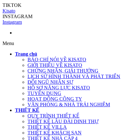
TIKTOK
Kisato
INSTAGRAM
Instagram
Menu
Trang chủ
BÁO CHÍ NÓI VỀ KISATO
GIỚI THIỆU VỀ KISATO
CHỨNG NHẬN, GIẢI THƯỞNG
LỊCH SỬ HÌNH THÀNH VÀ PHÁT TRIỂN
ĐỘI NGŨ NHÂN SỰ
HỒ SƠ NĂNG LỰC KISATO
TUYỂN DỤNG
HOẠT ĐỘNG CÔNG TY
VĂN PHÒNG & NHÀ TRẢI NGHIỆM
THIẾT KẾ
QUY TRÌNH THIẾT KẾ
THIẾT KẾ LÂU ĐÀI DINH THỰ
THIẾT KẾ VILLA
THIẾT KẾ KHÁCH SẠN
THIẾT KẾ NHÀ CẤP 4