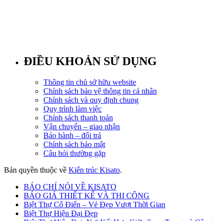
ĐIỀU KHOẢN SỬ DỤNG
Thông tin chủ sở hữu website
Chính sách bảo vệ thông tin cá nhân
Chính sách và quy định chung
Quy trình làm việc
Chính sách thanh toán
Vận chuyển – giao nhận
Bảo hành – đổi trả
Chính sách bảo mật
Câu hỏi thường gặp
Bản quyền thuộc về
Kiến trúc Kisato
.
BÁO CHÍ NÓI VỀ KISATO
BÁO GIÁ THIẾT KẾ VÀ THI CÔNG
Biệt Thự Cổ Điển – Vẻ Đẹp Vượt Thời Gian
Biệt Thự Hiện Đại Đẹp