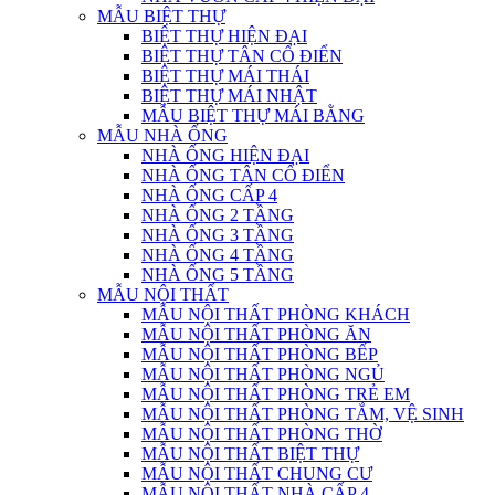
MẪU BIỆT THỰ
BIỆT THỰ HIỆN ĐẠI
BIỆT THỰ TÂN CỔ ĐIỂN
BIỆT THỰ MÁI THÁI
BIỆT THỰ MÁI NHẬT
MẪU BIỆT THỰ MÁI BẰNG
MẪU NHÀ ỐNG
NHÀ ỐNG HIỆN ĐẠI
NHÀ ỐNG TÂN CỔ ĐIỂN
NHÀ ỐNG CẤP 4
NHÀ ỐNG 2 TẦNG
NHÀ ỐNG 3 TẦNG
NHÀ ỐNG 4 TẦNG
NHÀ ỐNG 5 TẦNG
MẪU NỘI THẤT
MẪU NỘI THẤT PHÒNG KHÁCH
MẪU NỘI THẤT PHÒNG ĂN
MẪU NỘI THẤT PHÒNG BẾP
MẪU NỘI THẤT PHÒNG NGỦ
MẪU NỘI THẤT PHÒNG TRẺ EM
MẪU NỘI THẤT PHÒNG TẮM, VỆ SINH
MẪU NỘI THẤT PHÒNG THỜ
MẪU NỘI THẤT BIỆT THỰ
MẪU NỘI THẤT CHUNG CƯ
MẪU NỘI THẤT NHÀ CẤP 4