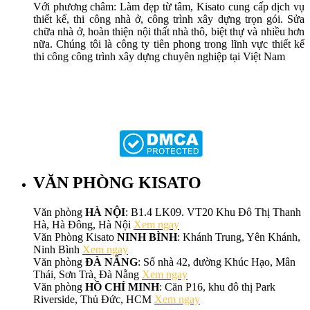
Với phương châm: Làm đẹp từ tâm, Kisato cung cấp dịch vụ
thiết kế, thi công nhà ở, công trình xây dựng trọn gói. Sửa
chữa nhà ở, hoàn thiện nội thất nhà thô, biệt thự và nhiều hơn
nữa. Chúng tôi là công ty tiên phong trong lĩnh vực thiết kế
thi công công trình xây dựng chuyên nghiệp tại Việt Nam
VĂN PHÒNG KISATO
Văn phòng
HÀ NỘI
: B1.4 LK09. VT20 Khu Đô Thị Thanh
Hà, Hà Đông, Hà Nội
Xem ngay
Văn Phòng Kisato
NINH BÌNH
: Khánh Trung, Yên Khánh,
Ninh Bình
Xem ngay
Văn phòng
ĐÀ NẴNG
: Số nhà 42, đường Khúc Hạo, Mân
Thái, Sơn Trà, Đà Nẵng
Xem ngay
Văn phòng
HỒ CHÍ MINH
: Căn P16, khu đô thị Park
Riverside, Thủ Đức, HCM
Xem ngay