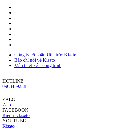
Công ty cổ phần kiến trúc Kisato
Báo chí nói về Kisato
Mẫu thiết kế – công trình
HOTLINE
0963459288
ZALO
Zalo
FACEBOOK
Kientruckisato
YOUTUBE
Kisato