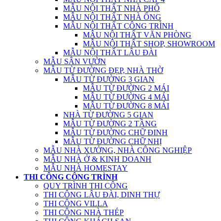
MẪU NỘI THẤT NHÀ PHỐ
MẪU NỘI THẤT NHÀ ỐNG
MẪU NỘI THẤT CÔNG TRÌNH
MẪU NỘI THẤT VĂN PHÒNG
MẪU NỘI THẤT SHOP, SHOWROOM
MẪU NỘI THẤT LÂU ĐÀI
MẪU SÂN VƯỜN
MẪU TỪ ĐƯỜNG ĐẸP, NHÀ THỜ
MẪU TỪ ĐƯỜNG 3 GIAN
MẪU TỪ ĐƯỜNG 2 MÁI
MẪU TỪ ĐƯỜNG 4 MÁI
MẪU TỪ ĐƯỜNG 8 MÁI
NHÀ TỪ ĐƯỜNG 5 GIAN
MẪU TỪ ĐƯỜNG 2 TẦNG
MẪU TỪ ĐƯỜNG CHỮ ĐINH
MẪU TỪ ĐƯỜNG CHỮ NHỊ
MẪU NHÀ XƯỞNG, NHÀ CÔNG NGHIỆP
MẪU NHÀ Ở & KINH DOANH
MẪU NHÀ HOMESTAY
THI CÔNG CÔNG TRÌNH
QUY TRÌNH THI CÔNG
THI CÔNG LÂU ĐÀI, DINH THỰ
THI CÔNG VILLA
THI CÔNG NHÀ THÉP