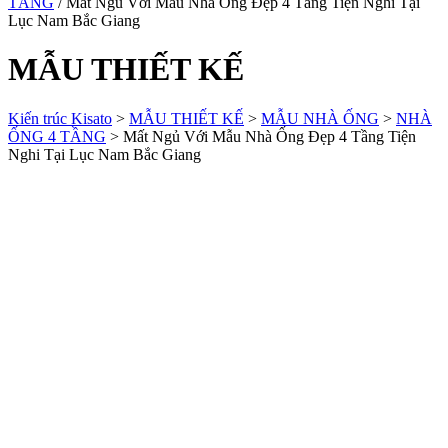
TẦNG
/ Mất Ngủ Với Mẫu Nhà Ống Đẹp 4 Tầng Tiện Nghi Tại
Lục Nam Bắc Giang
MẪU THIẾT KẾ
Kiến trúc Kisato
>
MẪU THIẾT KẾ
>
MẪU NHÀ ỐNG
>
NHÀ
ỐNG 4 TẦNG
>
Mất Ngủ Với Mẫu Nhà Ống Đẹp 4 Tầng Tiện
Nghi Tại Lục Nam Bắc Giang