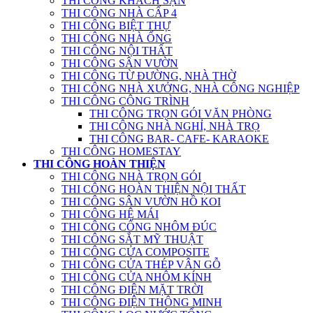
THI CÔNG KHÁCH SẠN
THI CÔNG NHÀ CẤP 4
THI CÔNG BIỆT THỰ
THI CÔNG NHÀ ỐNG
THI CÔNG NỘI THẤT
THI CÔNG SÂN VƯỜN
THI CÔNG TỪ ĐƯỜNG, NHÀ THỜ
THI CÔNG NHÀ XƯỞNG, NHÀ CÔNG NGHIỆP
THI CÔNG CÔNG TRÌNH
THI CÔNG TRỌN GÓI VĂN PHÒNG
THI CÔNG NHÀ NGHỈ, NHÀ TRỌ
THI CÔNG BAR- CAFE- KARAOKE
THI CÔNG HOMESTAY
THI CÔNG HOÀN THIỆN
THI CÔNG NHÀ TRỌN GÓI
THI CÔNG HOÀN THIỆN NỘI THẤT
THI CÔNG SÂN VƯỜN HỒ KOI
THI CÔNG HỆ MÁI
THI CÔNG CỔNG NHÔM ĐÚC
THI CÔNG SẮT MỸ THUẬT
THI CÔNG CỬA COMPOSITE
THI CÔNG CỬA THÉP VÂN GỖ
THI CÔNG CỬA NHÔM KÍNH
THI CÔNG ĐIỆN MẶT TRỜI
THI CÔNG ĐIỆN THÔNG MINH