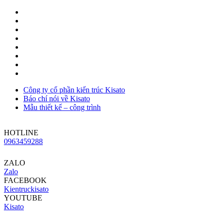
Công ty cổ phần kiến trúc Kisato
Báo chí nói về Kisato
Mẫu thiết kế – công trình
HOTLINE
0963459288
ZALO
Zalo
FACEBOOK
Kientruckisato
YOUTUBE
Kisato