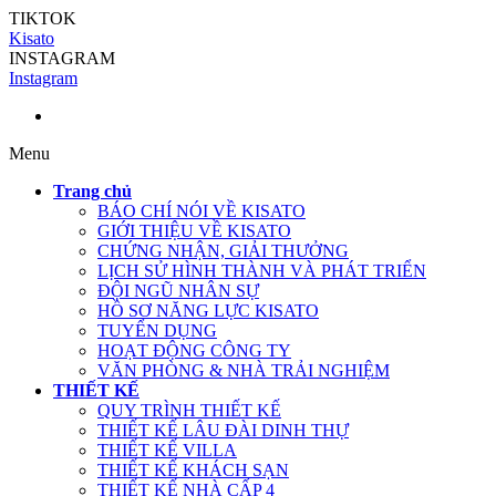
TIKTOK
Kisato
INSTAGRAM
Instagram
Menu
Trang chủ
BÁO CHÍ NÓI VỀ KISATO
GIỚI THIỆU VỀ KISATO
CHỨNG NHẬN, GIẢI THƯỞNG
LỊCH SỬ HÌNH THÀNH VÀ PHÁT TRIỂN
ĐỘI NGŨ NHÂN SỰ
HỒ SƠ NĂNG LỰC KISATO
TUYỂN DỤNG
HOẠT ĐỘNG CÔNG TY
VĂN PHÒNG & NHÀ TRẢI NGHIỆM
THIẾT KẾ
QUY TRÌNH THIẾT KẾ
THIẾT KẾ LÂU ĐÀI DINH THỰ
THIẾT KẾ VILLA
THIẾT KẾ KHÁCH SẠN
THIẾT KẾ NHÀ CẤP 4