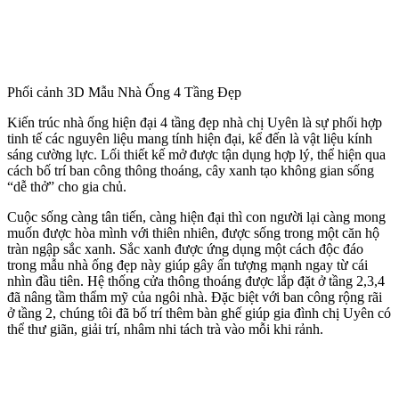
lai chúng tôi đã lên phương án thiết kế công trình mẫu nhà ống 4
tầng đẹp như sau: Chiều ngang của công trình từ trục A đến trục B
là 5 m. Chiều sâu của công trình là 11,5 m được chia làm 4 lưới trục:
Từ trục 1 đến trục 2 là 4,4 m;
Từ trục 2 đến trục 3 là 2,1 m;
Từ trục 3 đến trục 4 là 5 m;