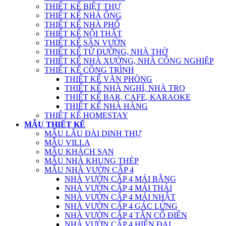
THIẾT KẾ BIỆT THỰ
THIẾT KẾ NHÀ ỐNG
THIẾT KẾ NHÀ PHỐ
THIẾT KẾ NỘI THẤT
THIẾT KẾ SÂN VƯỜN
THIẾT KẾ TỪ ĐƯỜNG, NHÀ THỜ
THIẾT KẾ NHÀ XƯỞNG, NHÀ CÔNG NGHIỆP
THIẾT KẾ CÔNG TRÌNH
THIẾT KẾ VĂN PHÒNG
THIẾT KẾ NHÀ NGHỈ, NHÀ TRỌ
THIẾT KẾ BAR, CAFE, KARAOKE
THIẾT KẾ NHÀ HÀNG
THIẾT KẾ HOMESTAY
MẪU THIẾT KẾ
MẪU LÂU ĐÀI DINH THỰ
MẪU VILLA
MẪU KHÁCH SẠN
MẪU NHÀ KHUNG THÉP
MẪU NHÀ VƯỜN CẤP 4
NHÀ VƯỜN CẤP 4 MÁI BẰNG
NHÀ VƯỜN CẤP 4 MÁI THÁI
NHÀ VƯỜN CẤP 4 MÁI NHẬT
NHÀ VƯỜN CẤP 4 GÁC LỬNG
NHÀ VƯỜN CẤP 4 TÂN CỔ ĐIỂN
NHÀ VƯỜN CẤP 4 HIỆN ĐẠI