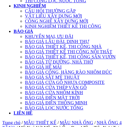
THI CÔNG LỌC NƯỚC TỔNG
KINH NGHIỆM
CÂU HỎI THƯỜNG GẶP
VẬT LIỆU XÂY DỰNG MỚI
CÔNG NGHỆ XÂY DỰNG MỚI
KINH NGHIỆM THIẾT KẾ THI CÔNG
BÁO GIÁ
KHUYẾN MẠI, ƯU ĐÃI
BÁO GIÁ LÂU ĐÀI, DINH THỰ
BÁO GIÁ THIẾT KẾ, THI CÔNG NHÀ
BÁO GIÁ THIẾT KẾ THI CÔNG NỘI THẤT
BÁO GIÁ THIẾT KẾ, THI CÔNG SÂN VƯỜN
BÁO GIÁ TỪ ĐƯỜNG, NHÀ THỜ
BÁO GIÁ HỆ MÁI
BÁO GIÁ CỔNG, HÀNG RÀO NHÔM ĐÚC
BÁO GIÁ SẮT MỸ THUẬT
BÁO GIÁ CỬA GỖ NHỰA COMPOSITE
BÁO GIÁ CỬA THÉP VÂN GỖ
BÁO GIÁ CỬA NHÔM KÍNH
BÁO GIÁ ĐIỆN MẶT TRỜI
BÁO GIÁ ĐIỆN THÔNG MINH
BÁO GIÁ LỌC NƯỚC TỔNG
LIÊN HỆ
Trang chủ
/
MẪU THIẾT KẾ
/
MẪU NHÀ ỐNG
/
NHÀ ỐNG 4