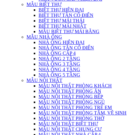
MẪU BIỆT THỰ
BIỆT THỰ HIỆN ĐẠI
BIỆT THỰ TÂN CỔ ĐIỂN
BIỆT THỰ MÁI THÁI
BIỆT THỰ MÁI NHẬT
MẪU BIỆT THỰ MÁI BẰNG
MẪU NHÀ ỐNG
NHÀ ỐNG HIỆN ĐẠI
NHÀ ỐNG TÂN CỔ ĐIỂN
NHÀ ỐNG CẤP 4
NHÀ ỐNG 2 TẦNG
NHÀ ỐNG 3 TẦNG
NHÀ ỐNG 4 TẦNG
NHÀ ỐNG 5 TẦNG
MẪU NỘI THẤT
MẪU NỘI THẤT PHÒNG KHÁCH
MẪU NỘI THẤT PHÒNG ĂN
MẪU NỘI THẤT PHÒNG BẾP
MẪU NỘI THẤT PHÒNG NGỦ
MẪU NỘI THẤT PHÒNG TRẺ EM
MẪU NỘI THẤT PHÒNG TẮM, VỆ SINH
MẪU NỘI THẤT PHÒNG THỜ
MẪU NỘI THẤT BIỆT THỰ
MẪU NỘI THẤT CHUNG CƯ
MẪU NỘI THẤT NHÀ CẤP 4