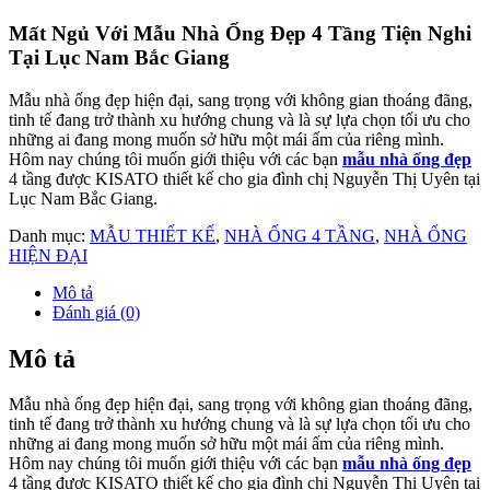
Phối cảnh 3D Mẫu Nhà Ống 4 Tầng Đẹp
Mẫu nhà ống 4 tầng đẹp này là của gia đình chị Uyên, khi nhận
được cuộc gọi của chị chúng tôi đã về ngay khu đất nhà chị tại Lục
Nam Bắc Giang để khảo sát và lắng nghe chia sẻ, ý kiến của chị.
Chị Uyên chia sẻ với chúng tôi là muốn có một ngôi nhà tiện nghi
vừa là nơi kinh doanh vừa là nơi để ở với phong cách hiện đại trẻ
trung. Khi đã lắng nghe chia sẻ của chị, chúng tôi đã tiến hành lên
bản vẽ thiết kế theo khuôn viên đất nhà chị và được gia đình chị
Uyên rất ưng ý và hài lòng.
Với phong cách thiết kế đơn giản và hiện đại đây hứa hẹn sẽ là một
ngôi nhà độc đáo và không kém phần thu hút. Với diện tích của gia
đình chị Uyên, chúng tôi thiết kế hình khối ngôi nhà nhỏ nhắn, đơn
giản với những khối vuông cao thoáng. Để kiến trúc thêm khỏe
khoắn và bề thế, chúng tôi thiết kế các mảng tường ốp gạch thẻ màu
nâu gỗ, các mảng tường ốp đá cho mặt tiền để tăng thêm sự sang
trọng, sau đó giúp cho ngôi nhà có sự bề thế và cứng cáp hơn.