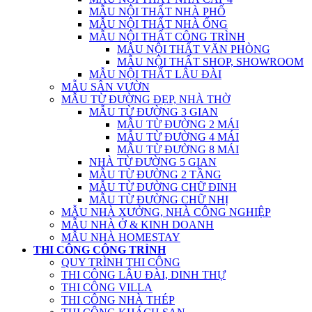
MẪU NỘI THẤT NHÀ PHỐ
MẪU NỘI THẤT NHÀ ỐNG
MẪU NỘI THẤT CÔNG TRÌNH
MẪU NỘI THẤT VĂN PHÒNG
MẪU NỘI THẤT SHOP, SHOWROOM
MẪU NỘI THẤT LÂU ĐÀI
MẪU SÂN VƯỜN
MẪU TỪ ĐƯỜNG ĐẸP, NHÀ THỜ
MẪU TỪ ĐƯỜNG 3 GIAN
MẪU TỪ ĐƯỜNG 2 MÁI
MẪU TỪ ĐƯỜNG 4 MÁI
MẪU TỪ ĐƯỜNG 8 MÁI
NHÀ TỪ ĐƯỜNG 5 GIAN
MẪU TỪ ĐƯỜNG 2 TẦNG
MẪU TỪ ĐƯỜNG CHỮ ĐINH
MẪU TỪ ĐƯỜNG CHỮ NHỊ
MẪU NHÀ XƯỞNG, NHÀ CÔNG NGHIỆP
MẪU NHÀ Ở & KINH DOANH
MẪU NHÀ HOMESTAY
THI CÔNG CÔNG TRÌNH
QUY TRÌNH THI CÔNG
THI CÔNG LÂU ĐÀI, DINH THỰ
THI CÔNG VILLA
THI CÔNG NHÀ THÉP