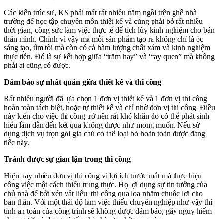
Các kiến trúc sư, KS phải mất rất nhiều năm ngồi trên ghế nhà
trường để học tập chuyên môn thiết kế và cũng phải bỏ rất nhiều
thời gian, công sức làm việc thực tế để tích lũy kinh nghiệm cho bản
thân mình. Chính vì vậy mà mỗi sản phẩm tạo ra không chỉ là óc
sáng tạo, tìm tòi mà còn có cả hàm lượng chất xám và kinh nghiệm
thực tiễn. Đó là sự kết hợp giữa “trăm hay” và “tay quen” mà không
phải ai cũng có được.
Đảm bảo sự nhất quán giữa thiết kế và thi công
Rất nhiều người đã lựa chọn 1 đơn vị thiết kế và 1 đơn vị thi công
hoàn toàn tách biệt, hoặc tự thiết kế và chỉ nhờ đơn vị thi công. Điều
này kiến cho việc thi công trở nên rất khó khăn do có thể phát sinh
hiểu lầm dẫn đến kết quả không được như mong muốn. Nếu sử
dụng dịch vụ trọn gói gia chủ có thể loại bỏ hoàn toàn được đáng
tiếc này.
Tránh được sự gian lận trong thi công
Hiện nay nhiều đơn vị thi công vì lợi ích trước mắt mà thực hiện
công việc một cách thiếu trung thực. Họ lợi dụng sự tin tưởng của
chủ nhà để bớt xén vật liệu, thi công qua loa nhằm chuộc lợi cho
bản thân. Với một thái độ làm việc thiếu chuyên nghiệp như vậy thì
tính an toàn của công trình sẽ không được đảm bảo, gây nguy hiểm