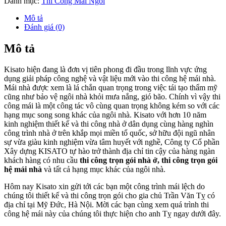
Danh mục:
Thi Công Mái Ngói
Mô tả
Đánh giá (0)
Mô tả
Kisato hiện đang là đơn vị tiên phong đi đầu trong lĩnh vực ứng
dụng giải pháp công nghệ và vật liệu mới vào thi công hệ mái nhà.
Mái nhà được xem là lá chắn quan trọng trong việc tái tạo thẩm mỹ
cũng như bảo vệ ngôi nhà khỏi mưa nắng, gió bão. Chính vì vậy thi
công mái là một công tác vô cùng quan trọng không kém so với các
hạng mục song song khác của ngôi nhà. Kisato với hơn 10 năm
kinh nghiệm thiết kế và thi công nhà ở dân dụng cùng hàng nghìn
công trình nhà ở trên khắp mọi miền tổ quốc, sở hữu đội ngũ nhân
sự vừa giàu kinh nghiệm vừa tâm huyết với nghề, Công ty Cổ phần
Xây dựng KISATO tự hào trở thành địa chỉ tin cậy của hàng ngàn
khách hàng có nhu cầu
thi công trọn gói nhà ở, thi công trọn gói
hệ mái nhà
và tất cả hạng mục khác của ngôi nhà.
Hôm nay Kisato xin gửi tới các bạn một công trình mái lệch do
chúng tôi thiết kế và thi công trọn gói cho gia chủ Trần Văn Tỵ có
địa chỉ tại Mỹ Đức, Hà Nội. Mời các bạn cùng xem quá trình thi
công hệ mái này của chúng tôi thực hiện cho anh Tỵ ngay dưới đây.