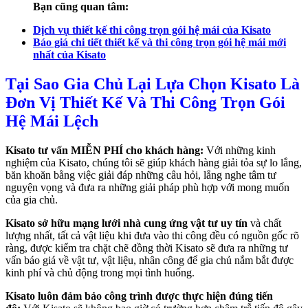
Bạn cũng quan tâm:
Dịch vụ thiết kế thi công trọn gói hệ mái của Kisato
Báo giá chi tiết thiết kế và thi công trọn gói hệ mái mới
nhất của Kisato
Tại Sao Gia Chủ Lại Lựa Chọn Kisato Là
Đơn Vị Thiết Kế Và Thi Công Trọn Gói
Hệ Mái Lệch
Kisato tư vấn MIỄN PHÍ cho khách hàng:
Với những kinh
nghiệm của Kisato, chúng tôi sẽ giúp khách hàng giải tỏa sự lo lắng,
băn khoăn bằng việc giải đáp những câu hỏi, lắng nghe tâm tư
nguyện vọng và đưa ra những giải pháp phù hợp với mong muốn
của gia chủ.
Kisato sở hữu mạng lưới nhà cung ứng vật tư uy tín
và chất
lượng nhất, tất cả vật liệu khi đưa vào thi công đều có nguồn gốc rõ
ràng, được kiểm tra chặt chẽ đồng thời Kisato sẽ đưa ra những tư
vấn báo giá về vật tư, vật liệu, nhân công để gia chủ nắm bắt được
kinh phí và chủ động trong mọi tình huống.
Kisato luôn đảm bảo công trình được thực hiện đúng tiến