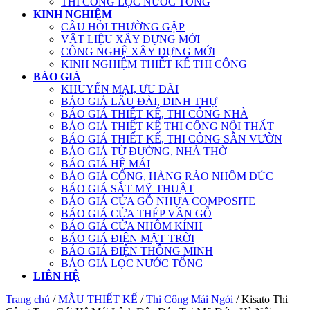
THI CÔNG LỌC NƯỚC TỔNG
KINH NGHIỆM
CÂU HỎI THƯỜNG GẶP
VẬT LIỆU XÂY DỰNG MỚI
CÔNG NGHỆ XÂY DỰNG MỚI
KINH NGHIỆM THIẾT KẾ THI CÔNG
BÁO GIÁ
KHUYẾN MẠI, ƯU ĐÃI
BÁO GIÁ LÂU ĐÀI, DINH THỰ
BÁO GIÁ THIẾT KẾ, THI CÔNG NHÀ
BÁO GIÁ THIẾT KẾ THI CÔNG NỘI THẤT
BÁO GIÁ THIẾT KẾ, THI CÔNG SÂN VƯỜN
BÁO GIÁ TỪ ĐƯỜNG, NHÀ THỜ
BÁO GIÁ HỆ MÁI
BÁO GIÁ CỔNG, HÀNG RÀO NHÔM ĐÚC
BÁO GIÁ SẮT MỸ THUẬT
BÁO GIÁ CỬA GỖ NHỰA COMPOSITE
BÁO GIÁ CỬA THÉP VÂN GỖ
BÁO GIÁ CỬA NHÔM KÍNH
BÁO GIÁ ĐIỆN MẶT TRỜI
BÁO GIÁ ĐIỆN THÔNG MINH
BÁO GIÁ LỌC NƯỚC TỔNG
LIÊN HỆ
Trang chủ
/
MẪU THIẾT KẾ
/
Thi Công Mái Ngói
/ Kisato Thi