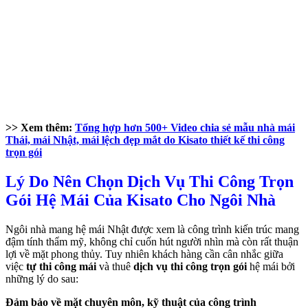
>> Xem thêm:
Tổng hợp hơn 500+ Video chia sẻ mẫu nhà mái
Thái, mái Nhật, mái lệch đẹp mắt do Kisato thiết kế thi công
trọn gói
Lý Do Nên Chọn Dịch Vụ Thi Công Trọn
Gói Hệ Mái Của Kisato Cho Ngôi Nhà
Ngôi nhà mang hệ mái Nhật được xem là công trình kiến trúc mang
đậm tính thẩm mỹ, không chỉ cuốn hút người nhìn mà còn rất thuận
lợi về mặt phong thủy. Tuy nhiên khách hàng cần cân nhắc giữa
việc
tự thi công mái
và thuê
dịch vụ thi công trọn gói
hệ mái bởi
những lý do sau:
Đảm bảo về mặt chuyên môn, kỹ thuật của công trình