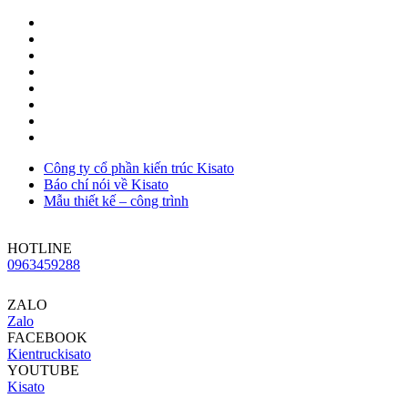
Công ty cổ phần kiến trúc Kisato
Báo chí nói về Kisato
Mẫu thiết kế – công trình
HOTLINE
0963459288
ZALO
Zalo
FACEBOOK
Kientruckisato
YOUTUBE
Kisato