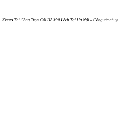
Kisato Thi Công Trọn Gói Hệ Mái Lệch Tại Hà Nội – Công tác chuyể