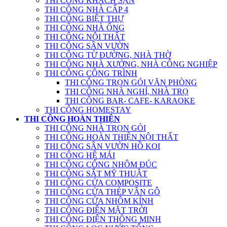
THI CÔNG KHÁCH SẠN
THI CÔNG NHÀ CẤP 4
THI CÔNG BIỆT THỰ
THI CÔNG NHÀ ỐNG
THI CÔNG NỘI THẤT
THI CÔNG SÂN VƯỜN
THI CÔNG TỪ ĐƯỜNG, NHÀ THỜ
THI CÔNG NHÀ XƯỞNG, NHÀ CÔNG NGHIỆP
THI CÔNG CÔNG TRÌNH
THI CÔNG TRỌN GÓI VĂN PHÒNG
THI CÔNG NHÀ NGHỈ, NHÀ TRỌ
THI CÔNG BAR- CAFE- KARAOKE
THI CÔNG HOMESTAY
THI CÔNG HOÀN THIỆN
THI CÔNG NHÀ TRỌN GÓI
THI CÔNG HOÀN THIỆN NỘI THẤT
THI CÔNG SÂN VƯỜN HỒ KOI
THI CÔNG HỆ MÁI
THI CÔNG CỔNG NHÔM ĐÚC
THI CÔNG SẮT MỸ THUẬT
THI CÔNG CỬA COMPOSITE
THI CÔNG CỬA THÉP VÂN GỖ
THI CÔNG CỬA NHÔM KÍNH
THI CÔNG ĐIỆN MẶT TRỜI
THI CÔNG ĐIỆN THÔNG MINH