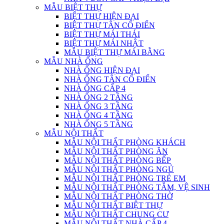
MẪU BIỆT THỰ
BIỆT THỰ HIỆN ĐẠI
BIỆT THỰ TÂN CỔ ĐIỂN
BIỆT THỰ MÁI THÁI
BIỆT THỰ MÁI NHẬT
MẪU BIỆT THỰ MÁI BẰNG
MẪU NHÀ ỐNG
NHÀ ỐNG HIỆN ĐẠI
NHÀ ỐNG TÂN CỔ ĐIỂN
NHÀ ỐNG CẤP 4
NHÀ ỐNG 2 TẦNG
NHÀ ỐNG 3 TẦNG
NHÀ ỐNG 4 TẦNG
NHÀ ỐNG 5 TẦNG
MẪU NỘI THẤT
MẪU NỘI THẤT PHÒNG KHÁCH
MẪU NỘI THẤT PHÒNG ĂN
MẪU NỘI THẤT PHÒNG BẾP
MẪU NỘI THẤT PHÒNG NGỦ
MẪU NỘI THẤT PHÒNG TRẺ EM
MẪU NỘI THẤT PHÒNG TẮM, VỆ SINH
MẪU NỘI THẤT PHÒNG THỜ
MẪU NỘI THẤT BIỆT THỰ
MẪU NỘI THẤT CHUNG CƯ
MẪU NỘI THẤT NHÀ CẤP 4