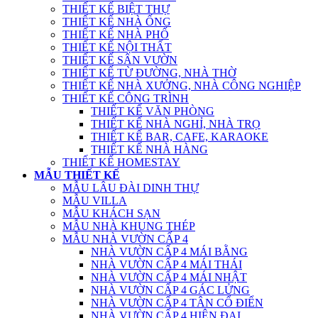
THIẾT KẾ BIỆT THỰ
THIẾT KẾ NHÀ ỐNG
THIẾT KẾ NHÀ PHỐ
THIẾT KẾ NỘI THẤT
THIẾT KẾ SÂN VƯỜN
THIẾT KẾ TỪ ĐƯỜNG, NHÀ THỜ
THIẾT KẾ NHÀ XƯỞNG, NHÀ CÔNG NGHIỆP
THIẾT KẾ CÔNG TRÌNH
THIẾT KẾ VĂN PHÒNG
THIẾT KẾ NHÀ NGHỈ, NHÀ TRỌ
THIẾT KẾ BAR, CAFE, KARAOKE
THIẾT KẾ NHÀ HÀNG
THIẾT KẾ HOMESTAY
MẪU THIẾT KẾ
MẪU LÂU ĐÀI DINH THỰ
MẪU VILLA
MẪU KHÁCH SẠN
MẪU NHÀ KHUNG THÉP
MẪU NHÀ VƯỜN CẤP 4
NHÀ VƯỜN CẤP 4 MÁI BẰNG
NHÀ VƯỜN CẤP 4 MÁI THÁI
NHÀ VƯỜN CẤP 4 MÁI NHẬT
NHÀ VƯỜN CẤP 4 GÁC LỬNG
NHÀ VƯỜN CẤP 4 TÂN CỔ ĐIỂN
NHÀ VƯỜN CẤP 4 HIỆN ĐẠI