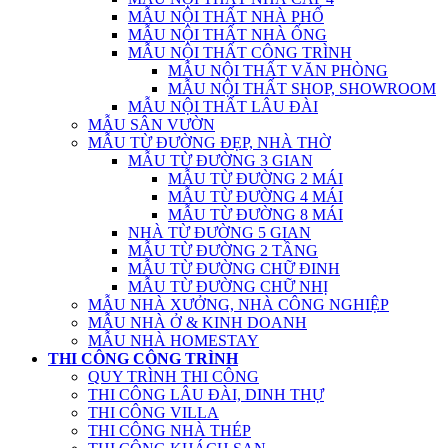
MẪU NỘI THẤT NHÀ PHỐ
MẪU NỘI THẤT NHÀ ỐNG
MẪU NỘI THẤT CÔNG TRÌNH
MẪU NỘI THẤT VĂN PHÒNG
MẪU NỘI THẤT SHOP, SHOWROOM
MẪU NỘI THẤT LÂU ĐÀI
MẪU SÂN VƯỜN
MẪU TỪ ĐƯỜNG ĐẸP, NHÀ THỜ
MẪU TỪ ĐƯỜNG 3 GIAN
MẪU TỪ ĐƯỜNG 2 MÁI
MẪU TỪ ĐƯỜNG 4 MÁI
MẪU TỪ ĐƯỜNG 8 MÁI
NHÀ TỪ ĐƯỜNG 5 GIAN
MẪU TỪ ĐƯỜNG 2 TẦNG
MẪU TỪ ĐƯỜNG CHỮ ĐINH
MẪU TỪ ĐƯỜNG CHỮ NHỊ
MẪU NHÀ XƯỞNG, NHÀ CÔNG NGHIỆP
MẪU NHÀ Ở & KINH DOANH
MẪU NHÀ HOMESTAY
THI CÔNG CÔNG TRÌNH
QUY TRÌNH THI CÔNG
THI CÔNG LÂU ĐÀI, DINH THỰ
THI CÔNG VILLA
THI CÔNG NHÀ THÉP