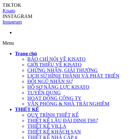
TIKTOK
Kisato
INSTAGRAM
Instagram
Menu
Trang chủ
BÁO CHÍ NÓI VỀ KISATO
GIỚI THIỆU VỀ KISATO
CHỨNG NHẬN, GIẢI THƯỞNG
LỊCH SỬ HÌNH THÀNH VÀ PHÁT TRIỂN
ĐỘI NGŨ NHÂN SỰ
HỒ SƠ NĂNG LỰC KISATO
TUYỂN DỤNG
HOẠT ĐỘNG CÔNG TY
VĂN PHÒNG & NHÀ TRẢI NGHIỆM
THIẾT KẾ
QUY TRÌNH THIẾT KẾ
THIẾT KẾ LÂU ĐÀI DINH THỰ
THIẾT KẾ VILLA
THIẾT KẾ KHÁCH SẠN
THIẾT KẾ NHÀ CẤP 4