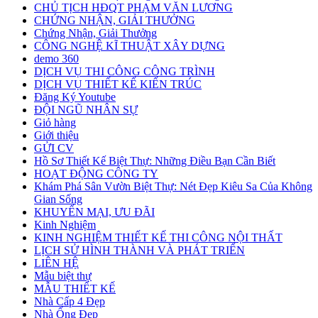
CHỦ TỊCH HĐQT PHẠM VĂN LƯƠNG
CHỨNG NHẬN, GIẢI THƯỞNG
Chứng Nhận, Giải Thưởng
CÔNG NGHỆ KĨ THUẬT XÂY DỰNG
demo 360
DỊCH VỤ THI CÔNG CÔNG TRÌNH
DỊCH VỤ THIẾT KẾ KIẾN TRÚC
Đăng Ký Youtube
ĐỘI NGŨ NHÂN SỰ
Giỏ hàng
Giới thiệu
GỬI CV
Hồ Sơ Thiết Kế Biệt Thự: Những Điều Bạn Cần Biết
HOẠT ĐỘNG CÔNG TY
Khám Phá Sân Vườn Biệt Thự: Nét Đẹp Kiêu Sa Của Không
Gian Sống
KHUYẾN MẠI, ƯU ĐÃI
Kinh Nghiệm
KINH NGHIỆM THIẾT KẾ THI CÔNG NỘI THẤT
LỊCH SỬ HÌNH THÀNH VÀ PHÁT TRIỂN
LIÊN HỆ
Mẫu biệt thự
MẪU THIẾT KẾ
Nhà Cấp 4 Đẹp
Nhà Ống Đẹp