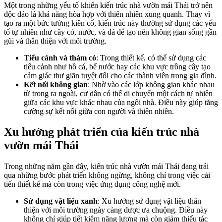
Một trong những yếu tố khiến kiến trúc nhà vườn mái Thái trở nên
độc đáo là khả năng hòa hợp với thiên nhiên xung quanh. Thay vì
tạo ra một bức tường kiên cố, kiến trúc này thường sử dụng các yếu
tố tự nhiên như cây cỏ, nước, và đá để tạo nên không gian sống gần
gũi và thân thiện với môi trường.
Tiểu cảnh và thảm cỏ
: Trong thiết kế, có thể sử dụng các
tiểu cảnh như hồ cá, bể nước hay các khu vực trồng cây tạo
cảm giác thư giãn tuyệt đối cho các thành viên trong gia đình.
Kết nối không gian
: Nhờ vào các lớp không gian khác nhau
từ trong ra ngoài, cư dân có thể di chuyển một cách tự nhiên
giữa các khu vực khác nhau của ngôi nhà. Điều này giúp tăng
cường sự kết nối giữa con người và thiên nhiên.
Xu hướng phát triển của kiến trúc nhà
vườn mái Thái
Trong những năm gần đây, kiến trúc nhà vườn mái Thái đang trải
qua những bước phát triển không ngừng, không chỉ trong việc cải
tiến thiết kế mà còn trong việc ứng dụng công nghệ mới.
Sử dụng vật liệu xanh
: Xu hướng sử dụng vật liệu thân
thiện với môi trường ngày càng được ưa chuộng. Điều này
không chỉ giúp tiết kiệm năng lượng mà còn giảm thiểu tác