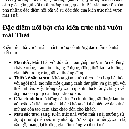
cảm giác gần gũi với môi trường xung quanh. Bài viết này sẽ khám
phá những đặc điểm nổi bật và sự độc đáo của kiến trúc nhà vườn
mái Thái.
Đặc điểm nổi bật của kiến trúc nhà vườn
mái Thái
Kiến trúc nhà vườn mái Thái thường có những đặc điểm dễ nhận
biết như:
Mái dốc
: Mái Thái với độ dốc thoải giúp nước mưa dễ dàng
chảy xuống, tránh tình trạng ứ đọng, đồng thời tạo ra không
gian bên trong rộng rãi và thoáng đãng.
Thiết kế sân vườn
: Không gian vườn được tích hợp hài hòa
với ngôi nhà, tạo nên một quang cảnh thư giãn và gần gũi với
thiên nhiên. Việc trồng cây xanh quanh nhà không chỉ tạo vẻ
đẹp mà còn giúp cải thiện không khí.
Cửa chính lớn
: Những cánh cửa chính rộng rãi được làm từ
gỗ hoặc vật liệu tự nhiên khác không chỉ thể hiện vẻ đẹp thiện
mỹ mà còn tạo cảm giác chào đón cho khách.
Màu sắc tươi sáng
: Kiến trúc nhà vườn mái Thái thường sử
dụng những màu sắc nhẹ nhàng, tươi sáng như trắng, xanh lá,
nâu gỗ, mang lại không gian ấm cúng và thoải mái.