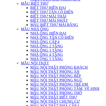
MẪU BIỆT THỰ
BIỆT THỰ HIỆN ĐẠI
BIỆT THỰ TÂN CỔ ĐIỂN
BIỆT THỰ MÁI THÁI
BIỆT THỰ MÁI NHẬT
MẪU BIỆT THỰ MÁI BẰNG
MẪU NHÀ ỐNG
NHÀ ỐNG HIỆN ĐẠI
NHÀ ỐNG TÂN CỔ ĐIỂN
NHÀ ỐNG CẤP 4
NHÀ ỐNG 2 TẦNG
NHÀ ỐNG 3 TẦNG
NHÀ ỐNG 4 TẦNG
NHÀ ỐNG 5 TẦNG
MẪU NỘI THẤT
MẪU NỘI THẤT PHÒNG KHÁCH
MẪU NỘI THẤT PHÒNG ĂN
MẪU NỘI THẤT PHÒNG BẾP
MẪU NỘI THẤT PHÒNG NGỦ
MẪU NỘI THẤT PHÒNG TRẺ EM
MẪU NỘI THẤT PHÒNG TẮM, VỆ SINH
MẪU NỘI THẤT PHÒNG THỜ
MẪU NỘI THẤT BIỆT THỰ
MẪU NỘI THẤT CHUNG CƯ
MẪU NỘI THẤT NHÀ CẤP 4