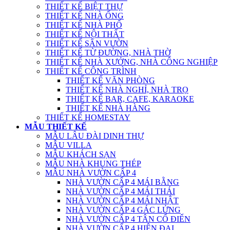
THIẾT KẾ BIỆT THỰ
THIẾT KẾ NHÀ ỐNG
THIẾT KẾ NHÀ PHỐ
THIẾT KẾ NỘI THẤT
THIẾT KẾ SÂN VƯỜN
THIẾT KẾ TỪ ĐƯỜNG, NHÀ THỜ
THIẾT KẾ NHÀ XƯỞNG, NHÀ CÔNG NGHIỆP
THIẾT KẾ CÔNG TRÌNH
THIẾT KẾ VĂN PHÒNG
THIẾT KẾ NHÀ NGHỈ, NHÀ TRỌ
THIẾT KẾ BAR, CAFE, KARAOKE
THIẾT KẾ NHÀ HÀNG
THIẾT KẾ HOMESTAY
MẪU THIẾT KẾ
MẪU LÂU ĐÀI DINH THỰ
MẪU VILLA
MẪU KHÁCH SẠN
MẪU NHÀ KHUNG THÉP
MẪU NHÀ VƯỜN CẤP 4
NHÀ VƯỜN CẤP 4 MÁI BẰNG
NHÀ VƯỜN CẤP 4 MÁI THÁI
NHÀ VƯỜN CẤP 4 MÁI NHẬT
NHÀ VƯỜN CẤP 4 GÁC LỬNG
NHÀ VƯỜN CẤP 4 TÂN CỔ ĐIỂN
NHÀ VƯỜN CẤP 4 HIỆN ĐẠI