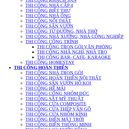
THI CÔNG KHÁCH SẠN
THI CÔNG NHÀ CẤP 4
THI CÔNG BIỆT THỰ
THI CÔNG NHÀ ỐNG
THI CÔNG NỘI THẤT
THI CÔNG SÂN VƯỜN
THI CÔNG TỪ ĐƯỜNG, NHÀ THỜ
THI CÔNG NHÀ XƯỞNG, NHÀ CÔNG NGHIỆP
THI CÔNG CÔNG TRÌNH
THI CÔNG TRỌN GÓI VĂN PHÒNG
THI CÔNG NHÀ NGHỈ, NHÀ TRỌ
THI CÔNG BAR- CAFE- KARAOKE
THI CÔNG HOMESTAY
THI CÔNG HOÀN THIỆN
THI CÔNG NHÀ TRỌN GÓI
THI CÔNG HOÀN THIỆN NỘI THẤT
THI CÔNG SÂN VƯỜN HỒ KOI
THI CÔNG HỆ MÁI
THI CÔNG CỔNG NHÔM ĐÚC
THI CÔNG SẮT MỸ THUẬT
THI CÔNG CỬA COMPOSITE
THI CÔNG CỬA THÉP VÂN GỖ
THI CÔNG CỬA NHÔM KÍNH
THI CÔNG ĐIỆN MẶT TRỜI
THI CÔNG ĐIỆN THÔNG MINH