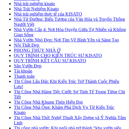
Nhà trải nghiệm kisato
Nhà Trải Nghiệm Kisato
Nhà trải nghiệm thực tế của KISATO
Nhà Từ Đường: Biểu Tượng của Văn Hóa và Truyền Thống
Người Việt
Nhà Vườn Cấp 4: Nơi Hòa Quyện Giữa Tự Nhiên và Không
Gian Sống
Nhà Vườn Nhỏ Đẹp: Nơi Tìm Về Bình Yên và Sáng Tạo
Nội Thất Đẹp
PHONG THỦY NHÀ Ở
QUY TRÌNH CHO KIẾN TRÚC SƯ KISATO
QUY TRÌNH KẾT CẤU SƯ KISATO
Sân Vườn Đẹp
Tài khoản
Thanh toán
Thi Công Lâu Đài: Khi Kiến Trúc Trở Thành Cuộc Phiêu
Lưu!
Thi Công Nhà Hàng Tiệc Cưới: Sự Tinh Tế Trong Từng Chi
Tiết
Thi Công Nhà Khung Thép Hiện Đại
Thi Công Nhà Ống: Khám Phá Dịch Vụ Từ Kiến Trúc
Kisato
Thi Công Nhà Thờ: Nghệ Thuật Xây Dựng và Ý Nghĩa Tâm
Linh
Thi công nhà vườn: Khi ngôi nhà trở thành “khu vườn siêu