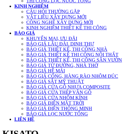
THI CÔNG LỌC NƯỚC TỔNG
KINH NGHIỆM
CÂU HỎI THƯỜNG GẶP
VẬT LIỆU XÂY DỰNG MỚI
CÔNG NGHỆ XÂY DỰNG MỚI
KINH NGHIỆM THIẾT KẾ THI CÔNG
BÁO GIÁ
KHUYẾN MẠI, ƯU ĐÃI
BÁO GIÁ LÂU ĐÀI, DINH THỰ
BÁO GIÁ THIẾT KẾ, THI CÔNG NHÀ
BÁO GIÁ THIẾT KẾ THI CÔNG NỘI THẤT
BÁO GIÁ THIẾT KẾ, THI CÔNG SÂN VƯỜN
BÁO GIÁ TỪ ĐƯỜNG, NHÀ THỜ
BÁO GIÁ HỆ MÁI
BÁO GIÁ CỔNG, HÀNG RÀO NHÔM ĐÚC
BÁO GIÁ SẮT MỸ THUẬT
BÁO GIÁ CỬA GỖ NHỰA COMPOSITE
BÁO GIÁ CỬA THÉP VÂN GỖ
BÁO GIÁ CỬA NHÔM KÍNH
BÁO GIÁ ĐIỆN MẶT TRỜI
BÁO GIÁ ĐIỆN THÔNG MINH
BÁO GIÁ LỌC NƯỚC TỔNG
LIÊN HỆ
KISATO