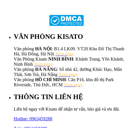
VĂN PHÒNG KISATO
Văn phòng
HÀ NỘI
: B1.4 LK09. VT20 Khu Đô Thị Thanh
Hà, Hà Đông, Hà Nội
Xem ngay
Văn Phòng Kisato
NINH BÌNH
: Khánh Trung, Yên Khánh,
Ninh Bình
Xem ngay
Văn phòng
ĐÀ NẴNG
: Số nhà 42, đường Khúc Hạo, Mân
Thái, Sơn Trà, Đà Nẵng
Xem ngay
Văn phòng
HỒ CHÍ MINH
: Căn P16, khu đô thị Park
Riverside, Thủ Đức, HCM
Xem ngay
THÔNG TIN LIÊN HỆ
Liên hệ ngay với Kisato để nhận tư vấn, báo giá và ưu đãi.
Hotline:
0963459288