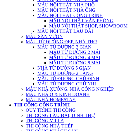
MẪU NỘI THẤT NHÀ PHỐ
MẪU NỘI THẤT NHÀ ỐNG
MẪU NỘI THẤT CÔNG TRÌNH
MẪU NỘI THẤT VĂN PHÒNG
MẪU NỘI THẤT SHOP, SHOWROOM
MẪU NỘI THẤT LÂU ĐÀI
MẪU SÂN VƯỜN
MẪU TỪ ĐƯỜNG ĐẸP, NHÀ THỜ
MẪU TỪ ĐƯỜNG 3 GIAN
MẪU TỪ ĐƯỜNG 2 MÁI
MẪU TỪ ĐƯỜNG 4 MÁI
MẪU TỪ ĐƯỜNG 8 MÁI
NHÀ TỪ ĐƯỜNG 5 GIAN
MẪU TỪ ĐƯỜNG 2 TẦNG
MẪU TỪ ĐƯỜNG CHỮ ĐINH
MẪU TỪ ĐƯỜNG CHỮ NHỊ
MẪU NHÀ XƯỞNG, NHÀ CÔNG NGHIỆP
MẪU NHÀ Ở & KINH DOANH
MẪU NHÀ HOMESTAY
THI CÔNG CÔNG TRÌNH
QUY TRÌNH THI CÔNG
THI CÔNG LÂU ĐÀI, DINH THỰ
THI CÔNG VILLA
THI CÔNG NHÀ THÉP