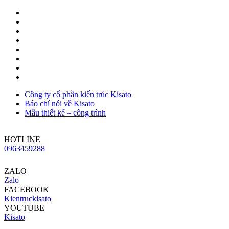
Công ty cổ phần kiến trúc Kisato
Báo chí nói về Kisato
Mẫu thiết kế – công trình
HOTLINE
0963459288
ZALO
Zalo
FACEBOOK
Kientruckisato
YOUTUBE
Kisato