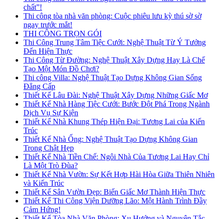
chất”!
Thi công tòa nhà văn phòng: Cuộc phiêu lưu kỳ thú sờ sờ
ngay trước mắt!
THI CÔNG TRỌN GÓI
Thi Công Trung Tâm Tiệc Cưới: Nghệ Thuật Từ Ý Tưởng
Đến Hiện Thực
Thi Công Từ Đường: Nghệ Thuật Xây Dựng Hay Là Chế
Tạo Một Món Đồ Chơi?
Thi công Villa: Nghệ Thuật Tạo Dựng Không Gian Sống
Đẳng Cấp
Thiết Kế Lâu Đài: Nghệ Thuật Xây Dựng Những Giấc Mơ
Thiết Kế Nhà Hàng Tiệc Cưới: Bước Đột Phá Trong Ngành
Dịch Vụ Sự Kiện
Thiết Kế Nhà Khung Thép Hiện Đại: Tương Lai của Kiến
Trúc
Thiết Kế Nhà Ống: Nghệ Thuật Tạo Dựng Không Gian
Trong Chật Hẹp
Thiết Kế Nhà Tiền Chế: Ngôi Nhà Của Tương Lai Hay Chỉ
Là Một Trò Đùa?
Thiết Kế Nhà Vườn: Sự Kết Hợp Hài Hòa Giữa Thiên Nhiên
và Kiến Trúc
Thiết Kế Sân Vườn Đẹp: Biến Giấc Mơ Thành Hiện Thực
Thiết Kế Thi Công Viện Dưỡng Lão: Một Hành Trình Đầy
Cảm Hứng!
Thiết Kế Tòa Nhà Văn Phòng: Xu Hướng và Nguyên Tắc