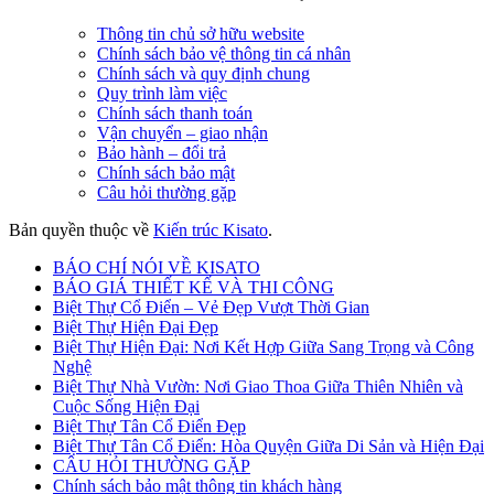
Thông tin chủ sở hữu website
Chính sách bảo vệ thông tin cá nhân
Chính sách và quy định chung
Quy trình làm việc
Chính sách thanh toán
Vận chuyển – giao nhận
Bảo hành – đổi trả
Chính sách bảo mật
Câu hỏi thường gặp
Bản quyền thuộc về
Kiến trúc Kisato
.
BÁO CHÍ NÓI VỀ KISATO
BÁO GIÁ THIẾT KẾ VÀ THI CÔNG
Biệt Thự Cổ Điển – Vẻ Đẹp Vượt Thời Gian
Biệt Thự Hiện Đại Đẹp
Biệt Thự Hiện Đại: Nơi Kết Hợp Giữa Sang Trọng và Công
Nghệ
Biệt Thự Nhà Vườn: Nơi Giao Thoa Giữa Thiên Nhiên và
Cuộc Sống Hiện Đại
Biệt Thự Tân Cổ Điển Đẹp
Biệt Thự Tân Cổ Điển: Hòa Quyện Giữa Di Sản và Hiện Đại
CÂU HỎI THƯỜNG GẶP
Chính sách bảo mật thông tin khách hàng