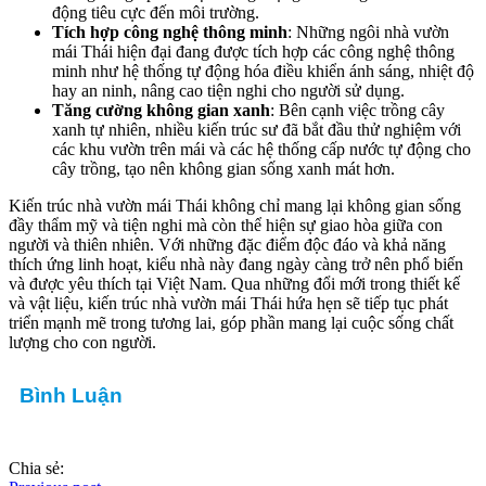
động tiêu cực đến môi trường.
Tích hợp công nghệ thông minh
: Những ngôi nhà vườn
mái Thái hiện đại đang được tích hợp các công nghệ thông
minh như hệ thống tự động hóa điều khiển ánh sáng, nhiệt độ
hay an ninh, nâng cao tiện nghi cho người sử dụng.
Tăng cường không gian xanh
: Bên cạnh việc trồng cây
xanh tự nhiên, nhiều kiến trúc sư đã bắt đầu thử nghiệm với
các khu vườn trên mái và các hệ thống cấp nước tự động cho
cây trồng, tạo nên không gian sống xanh mát hơn.
Kiến trúc nhà vườn mái Thái không chỉ mang lại không gian sống
đầy thẩm mỹ và tiện nghi mà còn thể hiện sự giao hòa giữa con
người và thiên nhiên. Với những đặc điểm độc đáo và khả năng
thích ứng linh hoạt, kiểu nhà này đang ngày càng trở nên phổ biến
và được yêu thích tại Việt Nam. Qua những đổi mới trong thiết kế
và vật liệu, kiến trúc nhà vườn mái Thái hứa hẹn sẽ tiếp tục phát
triển mạnh mẽ trong tương lai, góp phần mang lại cuộc sống chất
lượng cho con người.
Bình Luận
Chia sẻ: