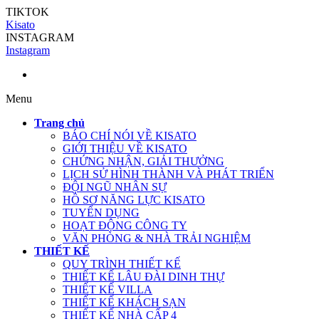
TIKTOK
Kisato
INSTAGRAM
Instagram
Menu
Trang chủ
BÁO CHÍ NÓI VỀ KISATO
GIỚI THIỆU VỀ KISATO
CHỨNG NHẬN, GIẢI THƯỞNG
LỊCH SỬ HÌNH THÀNH VÀ PHÁT TRIỂN
ĐỘI NGŨ NHÂN SỰ
HỒ SƠ NĂNG LỰC KISATO
TUYỂN DỤNG
HOẠT ĐỘNG CÔNG TY
VĂN PHÒNG & NHÀ TRẢI NGHIỆM
THIẾT KẾ
QUY TRÌNH THIẾT KẾ
THIẾT KẾ LÂU ĐÀI DINH THỰ
THIẾT KẾ VILLA
THIẾT KẾ KHÁCH SẠN
THIẾT KẾ NHÀ CẤP 4