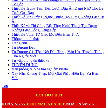
Cơ Bản
Thiết Kế Trung Tâm Tiệc Cưới: Dấu Ấn Đáng Nhớ Cho Lễ
Cưới Của Bạn
Thiết Kế Từ Đường: Nghệ Thuật Tạo Dựng Không Gian Bí
Ẩn!
Thiết Kế và Thi Công Biệt Thự: Nghệ Thuật Tạo Dựng
Không Gian Sống Đẳng Cấp
Thiết Kế Villa: Từ Giấc Mơ Đến Hiện Thực
Thông tin nội thất
Trang chủ
Từ Đường Đẹp
Từ Đường Gia Tộc: Nét Đặc Trưng Văn Hóa Truyền Thống
Của Người Việt
Tư vấn thông tin thiết kế
TUYỂN DỤNG
Văn phòng & Nhà trải nghiệm kisato
Xây Nhà Khung Thép: Một Giải Pháp Hiện Đại Và Bền
Vững
Top
HOT HOT HOT
NHẬN NGAY
1000+ MẪU NHÀ ĐẸP
NHẤT NĂM 2025