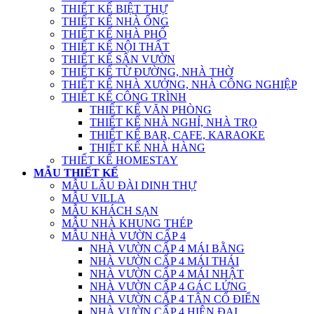
THIẾT KẾ BIỆT THỰ
THIẾT KẾ NHÀ ỐNG
THIẾT KẾ NHÀ PHỐ
THIẾT KẾ NỘI THẤT
THIẾT KẾ SÂN VƯỜN
THIẾT KẾ TỪ ĐƯỜNG, NHÀ THỜ
THIẾT KẾ NHÀ XƯỞNG, NHÀ CÔNG NGHIỆP
THIẾT KẾ CÔNG TRÌNH
THIẾT KẾ VĂN PHÒNG
THIẾT KẾ NHÀ NGHỈ, NHÀ TRỌ
THIẾT KẾ BAR, CAFE, KARAOKE
THIẾT KẾ NHÀ HÀNG
THIẾT KẾ HOMESTAY
MẪU THIẾT KẾ
MẪU LÂU ĐÀI DINH THỰ
MẪU VILLA
MẪU KHÁCH SẠN
MẪU NHÀ KHUNG THÉP
MẪU NHÀ VƯỜN CẤP 4
NHÀ VƯỜN CẤP 4 MÁI BẰNG
NHÀ VƯỜN CẤP 4 MÁI THÁI
NHÀ VƯỜN CẤP 4 MÁI NHẬT
NHÀ VƯỜN CẤP 4 GÁC LỬNG
NHÀ VƯỜN CẤP 4 TÂN CỔ ĐIỂN
NHÀ VƯỜN CẤP 4 HIỆN ĐẠI