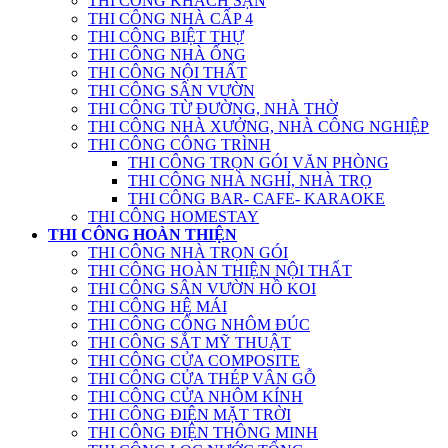
THI CÔNG KHÁCH SẠN
THI CÔNG NHÀ CẤP 4
THI CÔNG BIỆT THỰ
THI CÔNG NHÀ ỐNG
THI CÔNG NỘI THẤT
THI CÔNG SÂN VƯỜN
THI CÔNG TỪ ĐƯỜNG, NHÀ THỜ
THI CÔNG NHÀ XƯỞNG, NHÀ CÔNG NGHIỆP
THI CÔNG CÔNG TRÌNH
THI CÔNG TRỌN GÓI VĂN PHÒNG
THI CÔNG NHÀ NGHỈ, NHÀ TRỌ
THI CÔNG BAR- CAFE- KARAOKE
THI CÔNG HOMESTAY
THI CÔNG HOÀN THIỆN
THI CÔNG NHÀ TRỌN GÓI
THI CÔNG HOÀN THIỆN NỘI THẤT
THI CÔNG SÂN VƯỜN HỒ KOI
THI CÔNG HỆ MÁI
THI CÔNG CỔNG NHÔM ĐÚC
THI CÔNG SẮT MỸ THUẬT
THI CÔNG CỬA COMPOSITE
THI CÔNG CỬA THÉP VÂN GỖ
THI CÔNG CỬA NHÔM KÍNH
THI CÔNG ĐIỆN MẶT TRỜI
THI CÔNG ĐIỆN THÔNG MINH