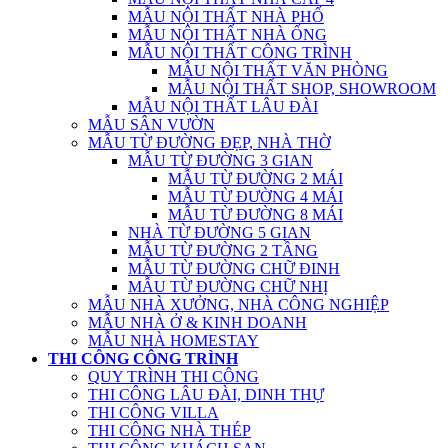
MẪU NỘI THẤT NHÀ PHỐ
MẪU NỘI THẤT NHÀ ỐNG
MẪU NỘI THẤT CÔNG TRÌNH
MẪU NỘI THẤT VĂN PHÒNG
MẪU NỘI THẤT SHOP, SHOWROOM
MẪU NỘI THẤT LÂU ĐÀI
MẪU SÂN VƯỜN
MẪU TỪ ĐƯỜNG ĐẸP, NHÀ THỜ
MẪU TỪ ĐƯỜNG 3 GIAN
MẪU TỪ ĐƯỜNG 2 MÁI
MẪU TỪ ĐƯỜNG 4 MÁI
MẪU TỪ ĐƯỜNG 8 MÁI
NHÀ TỪ ĐƯỜNG 5 GIAN
MẪU TỪ ĐƯỜNG 2 TẦNG
MẪU TỪ ĐƯỜNG CHỮ ĐINH
MẪU TỪ ĐƯỜNG CHỮ NHỊ
MẪU NHÀ XƯỞNG, NHÀ CÔNG NGHIỆP
MẪU NHÀ Ở & KINH DOANH
MẪU NHÀ HOMESTAY
THI CÔNG CÔNG TRÌNH
QUY TRÌNH THI CÔNG
THI CÔNG LÂU ĐÀI, DINH THỰ
THI CÔNG VILLA
THI CÔNG NHÀ THÉP