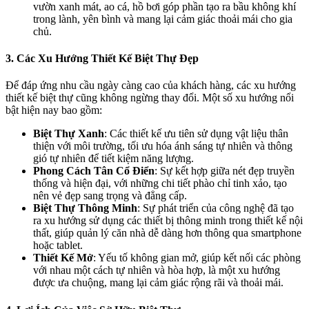
vườn xanh mát, ao cá, hồ bơi góp phần tạo ra bầu không khí
trong lành, yên bình và mang lại cảm giác thoải mái cho gia
chủ.
3. Các Xu Hướng Thiết Kế Biệt Thự Đẹp
Để đáp ứng nhu cầu ngày càng cao của khách hàng, các xu hướng
thiết kế biệt thự cũng không ngừng thay đổi. Một số xu hướng nổi
bật hiện nay bao gồm:
Biệt Thự Xanh
: Các thiết kế ưu tiên sử dụng vật liệu thân
thiện với môi trường, tối ưu hóa ánh sáng tự nhiên và thông
gió tự nhiên để tiết kiệm năng lượng.
Phong Cách Tân Cổ Điển
: Sự kết hợp giữa nét đẹp truyền
thống và hiện đại, với những chi tiết phào chỉ tinh xảo, tạo
nên vẻ đẹp sang trọng và đẳng cấp.
Biệt Thự Thông Minh
: Sự phát triển của công nghệ đã tạo
ra xu hướng sử dụng các thiết bị thông minh trong thiết kế nội
thất, giúp quản lý căn nhà dễ dàng hơn thông qua smartphone
hoặc tablet.
Thiết Kế Mở
: Yếu tố không gian mở, giúp kết nối các phòng
với nhau một cách tự nhiên và hòa hợp, là một xu hướng
được ưa chuộng, mang lại cảm giác rộng rãi và thoải mái.