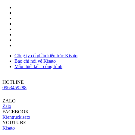
Công ty cổ phần kiến trúc Kisato
Báo chí nói về Kisato
Mẫu thiết kế – công trình
HOTLINE
0963459288
ZALO
Zalo
FACEBOOK
Kientruckisato
YOUTUBE
Kisato