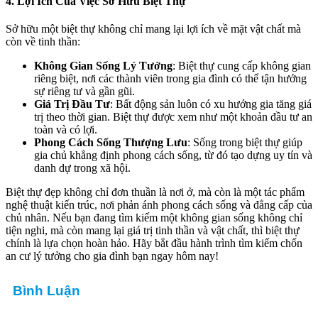
4. Lợi Ích Của Việc Sở Hữu Biệt Thự
Sở hữu một biệt thự không chỉ mang lại lợi ích về mặt vật chất mà
còn về tinh thần:
Không Gian Sống Lý Tưởng
: Biệt thự cung cấp không gian
riêng biệt, nơi các thành viên trong gia đình có thể tận hưởng
sự riêng tư và gần gũi.
Giá Trị Đầu Tư
: Bất động sản luôn có xu hướng gia tăng giá
trị theo thời gian. Biệt thự được xem như một khoản đầu tư an
toàn và có lợi.
Phong Cách Sống Thượng Lưu
: Sống trong biệt thự giúp
gia chủ khẳng định phong cách sống, từ đó tạo dựng uy tín và
danh dự trong xã hội.
Biệt thự đẹp không chỉ đơn thuần là nơi ở, mà còn là một tác phẩm
nghệ thuật kiến trúc, nơi phản ánh phong cách sống và đẳng cấp của
chủ nhân. Nếu bạn đang tìm kiếm một không gian sống không chỉ
tiện nghi, mà còn mang lại giá trị tinh thần và vật chất, thì biệt thự
chính là lựa chọn hoàn hảo. Hãy bắt đầu hành trình tìm kiếm chốn
an cư lý tưởng cho gia đình bạn ngay hôm nay!
Bình Luận