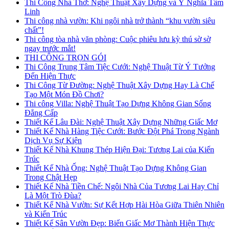
Thi Công Nhà Thờ: Nghệ Thuật Xây Dựng và Ý Nghĩa Tâm
Linh
Thi công nhà vườn: Khi ngôi nhà trở thành “khu vườn siêu
chất”!
Thi công tòa nhà văn phòng: Cuộc phiêu lưu kỳ thú sờ sờ
ngay trước mắt!
THI CÔNG TRỌN GÓI
Thi Công Trung Tâm Tiệc Cưới: Nghệ Thuật Từ Ý Tưởng
Đến Hiện Thực
Thi Công Từ Đường: Nghệ Thuật Xây Dựng Hay Là Chế
Tạo Một Món Đồ Chơi?
Thi công Villa: Nghệ Thuật Tạo Dựng Không Gian Sống
Đẳng Cấp
Thiết Kế Lâu Đài: Nghệ Thuật Xây Dựng Những Giấc Mơ
Thiết Kế Nhà Hàng Tiệc Cưới: Bước Đột Phá Trong Ngành
Dịch Vụ Sự Kiện
Thiết Kế Nhà Khung Thép Hiện Đại: Tương Lai của Kiến
Trúc
Thiết Kế Nhà Ống: Nghệ Thuật Tạo Dựng Không Gian
Trong Chật Hẹp
Thiết Kế Nhà Tiền Chế: Ngôi Nhà Của Tương Lai Hay Chỉ
Là Một Trò Đùa?
Thiết Kế Nhà Vườn: Sự Kết Hợp Hài Hòa Giữa Thiên Nhiên
và Kiến Trúc
Thiết Kế Sân Vườn Đẹp: Biến Giấc Mơ Thành Hiện Thực