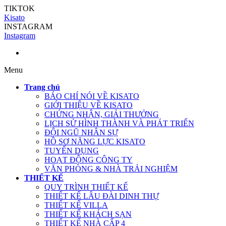
TIKTOK
Kisato
INSTAGRAM
Instagram
Menu
Trang chủ
BÁO CHÍ NÓI VỀ KISATO
GIỚI THIỆU VỀ KISATO
CHỨNG NHẬN, GIẢI THƯỞNG
LỊCH SỬ HÌNH THÀNH VÀ PHÁT TRIỂN
ĐỘI NGŨ NHÂN SỰ
HỒ SƠ NĂNG LỰC KISATO
TUYỂN DỤNG
HOẠT ĐỘNG CÔNG TY
VĂN PHÒNG & NHÀ TRẢI NGHIỆM
THIẾT KẾ
QUY TRÌNH THIẾT KẾ
THIẾT KẾ LÂU ĐÀI DINH THỰ
THIẾT KẾ VILLA
THIẾT KẾ KHÁCH SẠN
THIẾT KẾ NHÀ CẤP 4