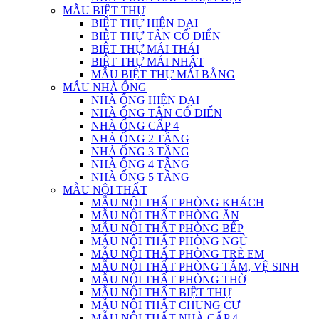
MẪU BIỆT THỰ
BIỆT THỰ HIỆN ĐẠI
BIỆT THỰ TÂN CỔ ĐIỂN
BIỆT THỰ MÁI THÁI
BIỆT THỰ MÁI NHẬT
MẪU BIỆT THỰ MÁI BẰNG
MẪU NHÀ ỐNG
NHÀ ỐNG HIỆN ĐẠI
NHÀ ỐNG TÂN CỔ ĐIỂN
NHÀ ỐNG CẤP 4
NHÀ ỐNG 2 TẦNG
NHÀ ỐNG 3 TẦNG
NHÀ ỐNG 4 TẦNG
NHÀ ỐNG 5 TẦNG
MẪU NỘI THẤT
MẪU NỘI THẤT PHÒNG KHÁCH
MẪU NỘI THẤT PHÒNG ĂN
MẪU NỘI THẤT PHÒNG BẾP
MẪU NỘI THẤT PHÒNG NGỦ
MẪU NỘI THẤT PHÒNG TRẺ EM
MẪU NỘI THẤT PHÒNG TẮM, VỆ SINH
MẪU NỘI THẤT PHÒNG THỜ
MẪU NỘI THẤT BIỆT THỰ
MẪU NỘI THẤT CHUNG CƯ
MẪU NỘI THẤT NHÀ CẤP 4