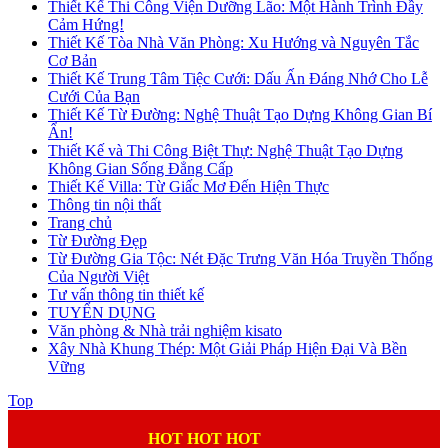
Thiết Kế Thi Công Viện Dưỡng Lão: Một Hành Trình Đầy
Cảm Hứng!
Thiết Kế Tòa Nhà Văn Phòng: Xu Hướng và Nguyên Tắc
Cơ Bản
Thiết Kế Trung Tâm Tiệc Cưới: Dấu Ấn Đáng Nhớ Cho Lễ
Cưới Của Bạn
Thiết Kế Từ Đường: Nghệ Thuật Tạo Dựng Không Gian Bí
Ẩn!
Thiết Kế và Thi Công Biệt Thự: Nghệ Thuật Tạo Dựng
Không Gian Sống Đẳng Cấp
Thiết Kế Villa: Từ Giấc Mơ Đến Hiện Thực
Thông tin nội thất
Trang chủ
Từ Đường Đẹp
Từ Đường Gia Tộc: Nét Đặc Trưng Văn Hóa Truyền Thống
Của Người Việt
Tư vấn thông tin thiết kế
TUYỂN DỤNG
Văn phòng & Nhà trải nghiệm kisato
Xây Nhà Khung Thép: Một Giải Pháp Hiện Đại Và Bền
Vững
Top
HOT HOT HOT