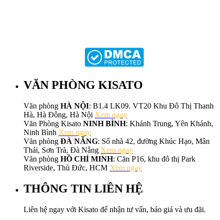
VĂN PHÒNG KISATO
Văn phòng
HÀ NỘI
: B1.4 LK09. VT20 Khu Đô Thị Thanh
Hà, Hà Đông, Hà Nội
Xem ngay
Văn Phòng Kisato
NINH BÌNH
: Khánh Trung, Yên Khánh,
Ninh Bình
Xem ngay
Văn phòng
ĐÀ NẴNG
: Số nhà 42, đường Khúc Hạo, Mân
Thái, Sơn Trà, Đà Nẵng
Xem ngay
Văn phòng
HỒ CHÍ MINH
: Căn P16, khu đô thị Park
Riverside, Thủ Đức, HCM
Xem ngay
THÔNG TIN LIÊN HỆ
Liên hệ ngay với Kisato để nhận tư vấn, báo giá và ưu đãi.