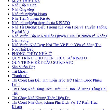
MẪU THIẾT KẾ
Nhà Cấp 4 Đẹp
Nhà Ống Đẹp
Nhà trải nghiệm kisato
Nhà Trải Nghiệm Kisato
Nhà trải nghiệm thực tế của KISATO
Nhà Từ Đường: Biểu Tượng của Văn Hóa và Truyền Thống
Người Việt
Nhà Vườn Cấp 4: Nơi Hòa Quyện Giữa Tự Nhiên và Không
Gian Sống
Nhà Vườn Nhỏ Đẹp: Nơi Tìm Về Bình Yên và Sáng Tạo
Nội Thất Đẹp
PHONG THỦY NHÀ Ở
QUY TRÌNH CHO KIẾN TRÚC SƯ KISATO
QUY TRÌNH KẾT CẤU SƯ KISATO
Sân Vườn Đẹp
Tài khoản
Thanh toán
Thi Công Lâu Đài: Khi Kiến Trúc Trở Thành Cuộc Phiêu
Lưu!
Thi Công Nhà Hàng Tiệc Cưới: Sự Tinh Tế Trong Từng Chi
Tiết
Thi Công Nhà Khung Thép Hiện Đại
Thi Công Nhà Ống: Khám Phá Dịch Vụ Từ Kiến Trúc
Kisato