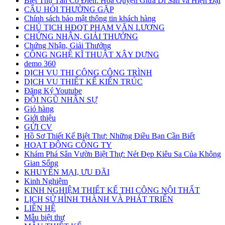
Biệt Thự Tân Cổ Điển: Hòa Quyện Giữa Di Sản và Hiện Đại
CÂU HỎI THƯỜNG GẶP
Chính sách bảo mật thông tin khách hàng
CHỦ TỊCH HĐQT PHẠM VĂN LƯƠNG
CHỨNG NHẬN, GIẢI THƯỞNG
Chứng Nhận, Giải Thưởng
CÔNG NGHỆ KĨ THUẬT XÂY DỰNG
demo 360
DỊCH VỤ THI CÔNG CÔNG TRÌNH
DỊCH VỤ THIẾT KẾ KIẾN TRÚC
Đăng Ký Youtube
ĐỘI NGŨ NHÂN SỰ
Giỏ hàng
Giới thiệu
GỬI CV
Hồ Sơ Thiết Kế Biệt Thự: Những Điều Bạn Cần Biết
HOẠT ĐỘNG CÔNG TY
Khám Phá Sân Vườn Biệt Thự: Nét Đẹp Kiêu Sa Của Không
Gian Sống
KHUYẾN MẠI, ƯU ĐÃI
Kinh Nghiệm
KINH NGHIỆM THIẾT KẾ THI CÔNG NỘI THẤT
LỊCH SỬ HÌNH THÀNH VÀ PHÁT TRIỂN
LIÊN HỆ
Mẫu biệt thự