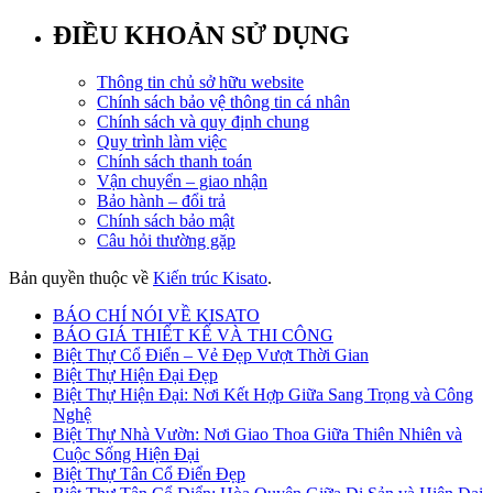
ĐIỀU KHOẢN SỬ DỤNG
Thông tin chủ sở hữu website
Chính sách bảo vệ thông tin cá nhân
Chính sách và quy định chung
Quy trình làm việc
Chính sách thanh toán
Vận chuyển – giao nhận
Bảo hành – đổi trả
Chính sách bảo mật
Câu hỏi thường gặp
Bản quyền thuộc về
Kiến trúc Kisato
.
BÁO CHÍ NÓI VỀ KISATO
BÁO GIÁ THIẾT KẾ VÀ THI CÔNG
Biệt Thự Cổ Điển – Vẻ Đẹp Vượt Thời Gian
Biệt Thự Hiện Đại Đẹp
Biệt Thự Hiện Đại: Nơi Kết Hợp Giữa Sang Trọng và Công
Nghệ
Biệt Thự Nhà Vườn: Nơi Giao Thoa Giữa Thiên Nhiên và
Cuộc Sống Hiện Đại
Biệt Thự Tân Cổ Điển Đẹp