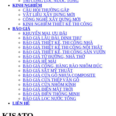
THI CÔNG LỌC NƯỚC TỔNG
KINH NGHIỆM
CÂU HỎI THƯỜNG GẶP
VẬT LIỆU XÂY DỰNG MỚI
CÔNG NGHỆ XÂY DỰNG MỚI
KINH NGHIỆM THIẾT KẾ THI CÔNG
BÁO GIÁ
KHUYẾN MẠI, ƯU ĐÃI
BÁO GIÁ LÂU ĐÀI, DINH THỰ
BÁO GIÁ THIẾT KẾ, THI CÔNG NHÀ
BÁO GIÁ THIẾT KẾ THI CÔNG NỘI THẤT
BÁO GIÁ THIẾT KẾ, THI CÔNG SÂN VƯỜN
BÁO GIÁ TỪ ĐƯỜNG, NHÀ THỜ
BÁO GIÁ HỆ MÁI
BÁO GIÁ CỔNG, HÀNG RÀO NHÔM ĐÚC
BÁO GIÁ SẮT MỸ THUẬT
BÁO GIÁ CỬA GỖ NHỰA COMPOSITE
BÁO GIÁ CỬA THÉP VÂN GỖ
BÁO GIÁ CỬA NHÔM KÍNH
BÁO GIÁ ĐIỆN MẶT TRỜI
BÁO GIÁ ĐIỆN THÔNG MINH
BÁO GIÁ LỌC NƯỚC TỔNG
LIÊN HỆ
KISATO