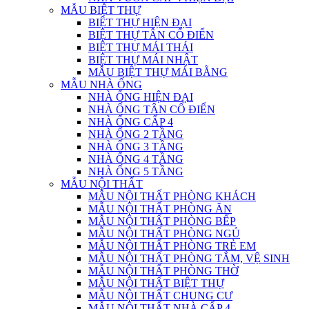
MẪU BIỆT THỰ
BIỆT THỰ HIỆN ĐẠI
BIỆT THỰ TÂN CỔ ĐIỂN
BIỆT THỰ MÁI THÁI
BIỆT THỰ MÁI NHẬT
MẪU BIỆT THỰ MÁI BẰNG
MẪU NHÀ ỐNG
NHÀ ỐNG HIỆN ĐẠI
NHÀ ỐNG TÂN CỔ ĐIỂN
NHÀ ỐNG CẤP 4
NHÀ ỐNG 2 TẦNG
NHÀ ỐNG 3 TẦNG
NHÀ ỐNG 4 TẦNG
NHÀ ỐNG 5 TẦNG
MẪU NỘI THẤT
MẪU NỘI THẤT PHÒNG KHÁCH
MẪU NỘI THẤT PHÒNG ĂN
MẪU NỘI THẤT PHÒNG BẾP
MẪU NỘI THẤT PHÒNG NGỦ
MẪU NỘI THẤT PHÒNG TRẺ EM
MẪU NỘI THẤT PHÒNG TẮM, VỆ SINH
MẪU NỘI THẤT PHÒNG THỜ
MẪU NỘI THẤT BIỆT THỰ
MẪU NỘI THẤT CHUNG CƯ
MẪU NỘI THẤT NHÀ CẤP 4