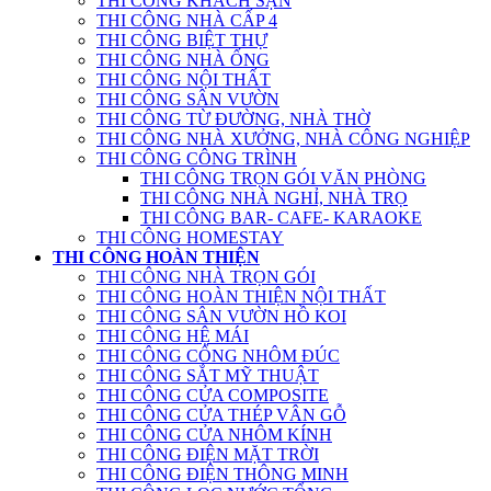
THI CÔNG KHÁCH SẠN
THI CÔNG NHÀ CẤP 4
THI CÔNG BIỆT THỰ
THI CÔNG NHÀ ỐNG
THI CÔNG NỘI THẤT
THI CÔNG SÂN VƯỜN
THI CÔNG TỪ ĐƯỜNG, NHÀ THỜ
THI CÔNG NHÀ XƯỞNG, NHÀ CÔNG NGHIỆP
THI CÔNG CÔNG TRÌNH
THI CÔNG TRỌN GÓI VĂN PHÒNG
THI CÔNG NHÀ NGHỈ, NHÀ TRỌ
THI CÔNG BAR- CAFE- KARAOKE
THI CÔNG HOMESTAY
THI CÔNG HOÀN THIỆN
THI CÔNG NHÀ TRỌN GÓI
THI CÔNG HOÀN THIỆN NỘI THẤT
THI CÔNG SÂN VƯỜN HỒ KOI
THI CÔNG HỆ MÁI
THI CÔNG CỔNG NHÔM ĐÚC
THI CÔNG SẮT MỸ THUẬT
THI CÔNG CỬA COMPOSITE
THI CÔNG CỬA THÉP VÂN GỖ
THI CÔNG CỬA NHÔM KÍNH
THI CÔNG ĐIỆN MẶT TRỜI
THI CÔNG ĐIỆN THÔNG MINH