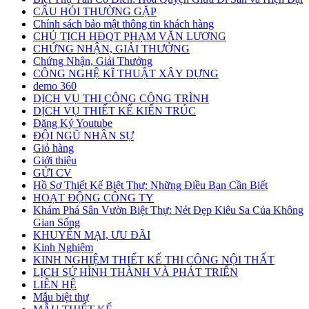
CÂU HỎI THƯỜNG GẶP
Chính sách bảo mật thông tin khách hàng
CHỦ TỊCH HĐQT PHẠM VĂN LƯƠNG
CHỨNG NHẬN, GIẢI THƯỞNG
Chứng Nhận, Giải Thưởng
CÔNG NGHỆ KĨ THUẬT XÂY DỰNG
demo 360
DỊCH VỤ THI CÔNG CÔNG TRÌNH
DỊCH VỤ THIẾT KẾ KIẾN TRÚC
Đăng Ký Youtube
ĐỘI NGŨ NHÂN SỰ
Giỏ hàng
Giới thiệu
GỬI CV
Hồ Sơ Thiết Kế Biệt Thự: Những Điều Bạn Cần Biết
HOẠT ĐỘNG CÔNG TY
Khám Phá Sân Vườn Biệt Thự: Nét Đẹp Kiêu Sa Của Không
Gian Sống
KHUYẾN MẠI, ƯU ĐÃI
Kinh Nghiệm
KINH NGHIỆM THIẾT KẾ THI CÔNG NỘI THẤT
LỊCH SỬ HÌNH THÀNH VÀ PHÁT TRIỂN
LIÊN HỆ
Mẫu biệt thự