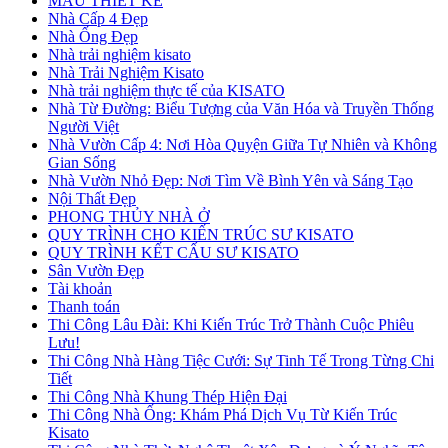
MẪU THIẾT KẾ
Nhà Cấp 4 Đẹp
Nhà Ống Đẹp
Nhà trải nghiệm kisato
Nhà Trải Nghiệm Kisato
Nhà trải nghiệm thực tế của KISATO
Nhà Từ Đường: Biểu Tượng của Văn Hóa và Truyền Thống
Người Việt
Nhà Vườn Cấp 4: Nơi Hòa Quyện Giữa Tự Nhiên và Không
Gian Sống
Nhà Vườn Nhỏ Đẹp: Nơi Tìm Về Bình Yên và Sáng Tạo
Nội Thất Đẹp
PHONG THỦY NHÀ Ở
QUY TRÌNH CHO KIẾN TRÚC SƯ KISATO
QUY TRÌNH KẾT CẤU SƯ KISATO
Sân Vườn Đẹp
Tài khoản
Thanh toán
Thi Công Lâu Đài: Khi Kiến Trúc Trở Thành Cuộc Phiêu
Lưu!
Thi Công Nhà Hàng Tiệc Cưới: Sự Tinh Tế Trong Từng Chi
Tiết
Thi Công Nhà Khung Thép Hiện Đại
Thi Công Nhà Ống: Khám Phá Dịch Vụ Từ Kiến Trúc
Kisato