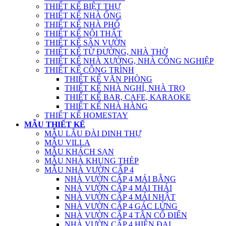
THIẾT KẾ BIỆT THỰ
THIẾT KẾ NHÀ ỐNG
THIẾT KẾ NHÀ PHỐ
THIẾT KẾ NỘI THẤT
THIẾT KẾ SÂN VƯỜN
THIẾT KẾ TỪ ĐƯỜNG, NHÀ THỜ
THIẾT KẾ NHÀ XƯỞNG, NHÀ CÔNG NGHIỆP
THIẾT KẾ CÔNG TRÌNH
THIẾT KẾ VĂN PHÒNG
THIẾT KẾ NHÀ NGHỈ, NHÀ TRỌ
THIẾT KẾ BAR, CAFE, KARAOKE
THIẾT KẾ NHÀ HÀNG
THIẾT KẾ HOMESTAY
MẪU THIẾT KẾ
MẪU LÂU ĐÀI DINH THỰ
MẪU VILLA
MẪU KHÁCH SẠN
MẪU NHÀ KHUNG THÉP
MẪU NHÀ VƯỜN CẤP 4
NHÀ VƯỜN CẤP 4 MÁI BẰNG
NHÀ VƯỜN CẤP 4 MÁI THÁI
NHÀ VƯỜN CẤP 4 MÁI NHẬT
NHÀ VƯỜN CẤP 4 GÁC LỬNG
NHÀ VƯỜN CẤP 4 TÂN CỔ ĐIỂN
NHÀ VƯỜN CẤP 4 HIỆN ĐẠI