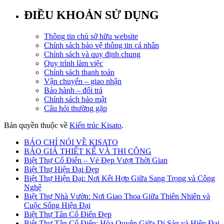
ĐIỀU KHOẢN SỬ DỤNG
Thông tin chủ sở hữu website
Chính sách bảo vệ thông tin cá nhân
Chính sách và quy định chung
Quy trình làm việc
Chính sách thanh toán
Vận chuyển – giao nhận
Bảo hành – đổi trả
Chính sách bảo mật
Câu hỏi thường gặp
Bản quyền thuộc về
Kiến trúc Kisato
.
BÁO CHÍ NÓI VỀ KISATO
BÁO GIÁ THIẾT KẾ VÀ THI CÔNG
Biệt Thự Cổ Điển – Vẻ Đẹp Vượt Thời Gian
Biệt Thự Hiện Đại Đẹp
Biệt Thự Hiện Đại: Nơi Kết Hợp Giữa Sang Trọng và Công
Nghệ
Biệt Thự Nhà Vườn: Nơi Giao Thoa Giữa Thiên Nhiên và
Cuộc Sống Hiện Đại
Biệt Thự Tân Cổ Điển Đẹp
Biệt Thự Tân Cổ Điển: Hòa Quyện Giữa Di Sản và Hiện Đại