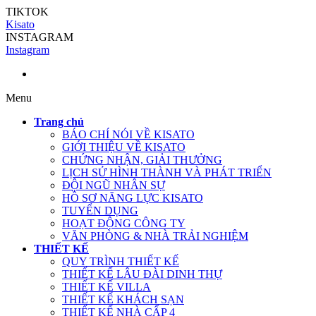
TIKTOK
Kisato
INSTAGRAM
Instagram
Menu
Trang chủ
BÁO CHÍ NÓI VỀ KISATO
GIỚI THIỆU VỀ KISATO
CHỨNG NHẬN, GIẢI THƯỞNG
LỊCH SỬ HÌNH THÀNH VÀ PHÁT TRIỂN
ĐỘI NGŨ NHÂN SỰ
HỒ SƠ NĂNG LỰC KISATO
TUYỂN DỤNG
HOẠT ĐỘNG CÔNG TY
VĂN PHÒNG & NHÀ TRẢI NGHIỆM
THIẾT KẾ
QUY TRÌNH THIẾT KẾ
THIẾT KẾ LÂU ĐÀI DINH THỰ
THIẾT KẾ VILLA
THIẾT KẾ KHÁCH SẠN
THIẾT KẾ NHÀ CẤP 4