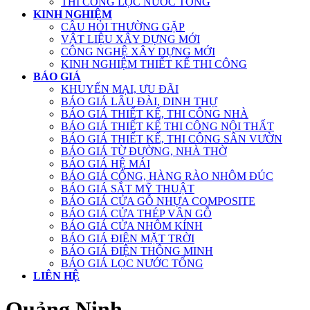
THI CÔNG LỌC NƯỚC TỔNG
KINH NGHIỆM
CÂU HỎI THƯỜNG GẶP
VẬT LIỆU XÂY DỰNG MỚI
CÔNG NGHỆ XÂY DỰNG MỚI
KINH NGHIỆM THIẾT KẾ THI CÔNG
BÁO GIÁ
KHUYẾN MẠI, ƯU ĐÃI
BÁO GIÁ LÂU ĐÀI, DINH THỰ
BÁO GIÁ THIẾT KẾ, THI CÔNG NHÀ
BÁO GIÁ THIẾT KẾ THI CÔNG NỘI THẤT
BÁO GIÁ THIẾT KẾ, THI CÔNG SÂN VƯỜN
BÁO GIÁ TỪ ĐƯỜNG, NHÀ THỜ
BÁO GIÁ HỆ MÁI
BÁO GIÁ CỔNG, HÀNG RÀO NHÔM ĐÚC
BÁO GIÁ SẮT MỸ THUẬT
BÁO GIÁ CỬA GỖ NHỰA COMPOSITE
BÁO GIÁ CỬA THÉP VÂN GỖ
BÁO GIÁ CỬA NHÔM KÍNH
BÁO GIÁ ĐIỆN MẶT TRỜI
BÁO GIÁ ĐIỆN THÔNG MINH
BÁO GIÁ LỌC NƯỚC TỔNG
LIÊN HỆ
Quảng Ninh