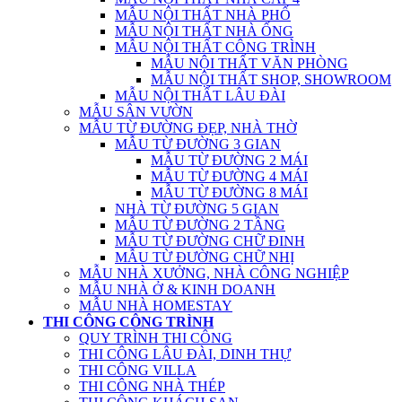
MẪU NỘI THẤT NHÀ PHỐ
MẪU NỘI THẤT NHÀ ỐNG
MẪU NỘI THẤT CÔNG TRÌNH
MẪU NỘI THẤT VĂN PHÒNG
MẪU NỘI THẤT SHOP, SHOWROOM
MẪU NỘI THẤT LÂU ĐÀI
MẪU SÂN VƯỜN
MẪU TỪ ĐƯỜNG ĐẸP, NHÀ THỜ
MẪU TỪ ĐƯỜNG 3 GIAN
MẪU TỪ ĐƯỜNG 2 MÁI
MẪU TỪ ĐƯỜNG 4 MÁI
MẪU TỪ ĐƯỜNG 8 MÁI
NHÀ TỪ ĐƯỜNG 5 GIAN
MẪU TỪ ĐƯỜNG 2 TẦNG
MẪU TỪ ĐƯỜNG CHỮ ĐINH
MẪU TỪ ĐƯỜNG CHỮ NHỊ
MẪU NHÀ XƯỞNG, NHÀ CÔNG NGHIỆP
MẪU NHÀ Ở & KINH DOANH
MẪU NHÀ HOMESTAY
THI CÔNG CÔNG TRÌNH
QUY TRÌNH THI CÔNG
THI CÔNG LÂU ĐÀI, DINH THỰ
THI CÔNG VILLA
THI CÔNG NHÀ THÉP