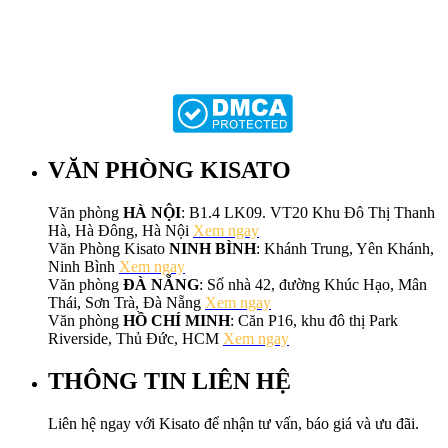
VĂN PHÒNG KISATO
Văn phòng
HÀ NỘI
: B1.4 LK09. VT20 Khu Đô Thị Thanh
Hà, Hà Đông, Hà Nội
Xem ngay
Văn Phòng Kisato
NINH BÌNH
: Khánh Trung, Yên Khánh,
Ninh Bình
Xem ngay
Văn phòng
ĐÀ NẴNG
: Số nhà 42, đường Khúc Hạo, Mân
Thái, Sơn Trà, Đà Nẵng
Xem ngay
Văn phòng
HỒ CHÍ MINH
: Căn P16, khu đô thị Park
Riverside, Thủ Đức, HCM
Xem ngay
THÔNG TIN LIÊN HỆ
Liên hệ ngay với Kisato để nhận tư vấn, báo giá và ưu đãi.