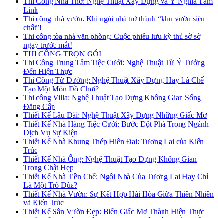
Thi Công Nhà Thờ: Nghệ Thuật Xây Dựng và Ý Nghĩa Tâm
Linh
Thi công nhà vườn: Khi ngôi nhà trở thành “khu vườn siêu
chất”!
Thi công tòa nhà văn phòng: Cuộc phiêu lưu kỳ thú sờ sờ
ngay trước mắt!
THI CÔNG TRỌN GÓI
Thi Công Trung Tâm Tiệc Cưới: Nghệ Thuật Từ Ý Tưởng
Đến Hiện Thực
Thi Công Từ Đường: Nghệ Thuật Xây Dựng Hay Là Chế
Tạo Một Món Đồ Chơi?
Thi công Villa: Nghệ Thuật Tạo Dựng Không Gian Sống
Đẳng Cấp
Thiết Kế Lâu Đài: Nghệ Thuật Xây Dựng Những Giấc Mơ
Thiết Kế Nhà Hàng Tiệc Cưới: Bước Đột Phá Trong Ngành
Dịch Vụ Sự Kiện
Thiết Kế Nhà Khung Thép Hiện Đại: Tương Lai của Kiến
Trúc
Thiết Kế Nhà Ống: Nghệ Thuật Tạo Dựng Không Gian
Trong Chật Hẹp
Thiết Kế Nhà Tiền Chế: Ngôi Nhà Của Tương Lai Hay Chỉ
Là Một Trò Đùa?
Thiết Kế Nhà Vườn: Sự Kết Hợp Hài Hòa Giữa Thiên Nhiên
và Kiến Trúc
Thiết Kế Sân Vườn Đẹp: Biến Giấc Mơ Thành Hiện Thực