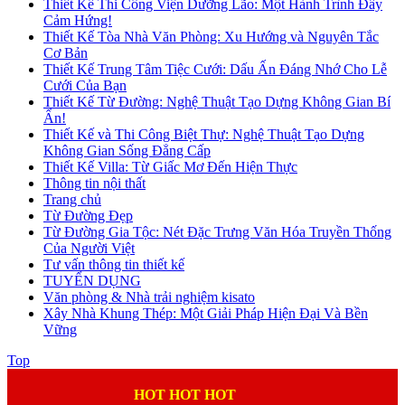
Thiết Kế Thi Công Viện Dưỡng Lão: Một Hành Trình Đầy
Cảm Hứng!
Thiết Kế Tòa Nhà Văn Phòng: Xu Hướng và Nguyên Tắc
Cơ Bản
Thiết Kế Trung Tâm Tiệc Cưới: Dấu Ấn Đáng Nhớ Cho Lễ
Cưới Của Bạn
Thiết Kế Từ Đường: Nghệ Thuật Tạo Dựng Không Gian Bí
Ẩn!
Thiết Kế và Thi Công Biệt Thự: Nghệ Thuật Tạo Dựng
Không Gian Sống Đẳng Cấp
Thiết Kế Villa: Từ Giấc Mơ Đến Hiện Thực
Thông tin nội thất
Trang chủ
Từ Đường Đẹp
Từ Đường Gia Tộc: Nét Đặc Trưng Văn Hóa Truyền Thống
Của Người Việt
Tư vấn thông tin thiết kế
TUYỂN DỤNG
Văn phòng & Nhà trải nghiệm kisato
Xây Nhà Khung Thép: Một Giải Pháp Hiện Đại Và Bền
Vững
Top
HOT HOT HOT