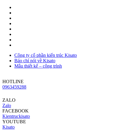
Công ty cổ phần kiến trúc Kisato
Báo chí nói về Kisato
Mẫu thiết kế – công trình
HOTLINE
0963459288
ZALO
Zalo
FACEBOOK
Kientruckisato
YOUTUBE
Kisato