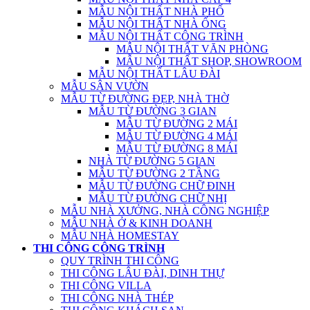
MẪU NỘI THẤT NHÀ PHỐ
MẪU NỘI THẤT NHÀ ỐNG
MẪU NỘI THẤT CÔNG TRÌNH
MẪU NỘI THẤT VĂN PHÒNG
MẪU NỘI THẤT SHOP, SHOWROOM
MẪU NỘI THẤT LÂU ĐÀI
MẪU SÂN VƯỜN
MẪU TỪ ĐƯỜNG ĐẸP, NHÀ THỜ
MẪU TỪ ĐƯỜNG 3 GIAN
MẪU TỪ ĐƯỜNG 2 MÁI
MẪU TỪ ĐƯỜNG 4 MÁI
MẪU TỪ ĐƯỜNG 8 MÁI
NHÀ TỪ ĐƯỜNG 5 GIAN
MẪU TỪ ĐƯỜNG 2 TẦNG
MẪU TỪ ĐƯỜNG CHỮ ĐINH
MẪU TỪ ĐƯỜNG CHỮ NHỊ
MẪU NHÀ XƯỞNG, NHÀ CÔNG NGHIỆP
MẪU NHÀ Ở & KINH DOANH
MẪU NHÀ HOMESTAY
THI CÔNG CÔNG TRÌNH
QUY TRÌNH THI CÔNG
THI CÔNG LÂU ĐÀI, DINH THỰ
THI CÔNG VILLA
THI CÔNG NHÀ THÉP