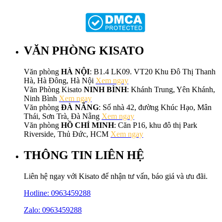
VĂN PHÒNG KISATO
Văn phòng
HÀ NỘI
: B1.4 LK09. VT20 Khu Đô Thị Thanh
Hà, Hà Đông, Hà Nội
Xem ngay
Văn Phòng Kisato
NINH BÌNH
: Khánh Trung, Yên Khánh,
Ninh Bình
Xem ngay
Văn phòng
ĐÀ NẴNG
: Số nhà 42, đường Khúc Hạo, Mân
Thái, Sơn Trà, Đà Nẵng
Xem ngay
Văn phòng
HỒ CHÍ MINH
: Căn P16, khu đô thị Park
Riverside, Thủ Đức, HCM
Xem ngay
THÔNG TIN LIÊN HỆ
Liên hệ ngay với Kisato để nhận tư vấn, báo giá và ưu đãi.
Hotline:
0963459288
Zalo: 0963459288