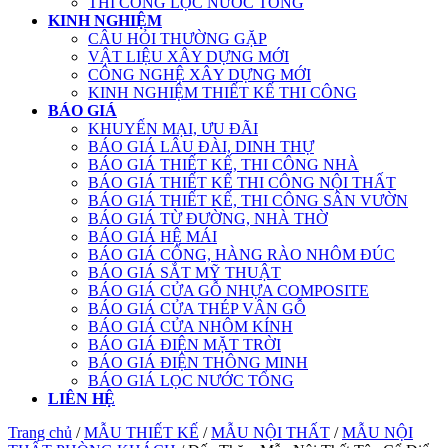
THI CÔNG LỌC NƯỚC TỔNG
KINH NGHIỆM
CÂU HỎI THƯỜNG GẶP
VẬT LIỆU XÂY DỰNG MỚI
CÔNG NGHỆ XÂY DỰNG MỚI
KINH NGHIỆM THIẾT KẾ THI CÔNG
BÁO GIÁ
KHUYẾN MẠI, ƯU ĐÃI
BÁO GIÁ LÂU ĐÀI, DINH THỰ
BÁO GIÁ THIẾT KẾ, THI CÔNG NHÀ
BÁO GIÁ THIẾT KẾ THI CÔNG NỘI THẤT
BÁO GIÁ THIẾT KẾ, THI CÔNG SÂN VƯỜN
BÁO GIÁ TỪ ĐƯỜNG, NHÀ THỜ
BÁO GIÁ HỆ MÁI
BÁO GIÁ CỔNG, HÀNG RÀO NHÔM ĐÚC
BÁO GIÁ SẮT MỸ THUẬT
BÁO GIÁ CỬA GỖ NHỰA COMPOSITE
BÁO GIÁ CỬA THÉP VÂN GỖ
BÁO GIÁ CỬA NHÔM KÍNH
BÁO GIÁ ĐIỆN MẶT TRỜI
BÁO GIÁ ĐIỆN THÔNG MINH
BÁO GIÁ LỌC NƯỚC TỔNG
LIÊN HỆ
Trang chủ
/
MẪU THIẾT KẾ
/
MẪU NỘI THẤT
/
MẪU NỘI