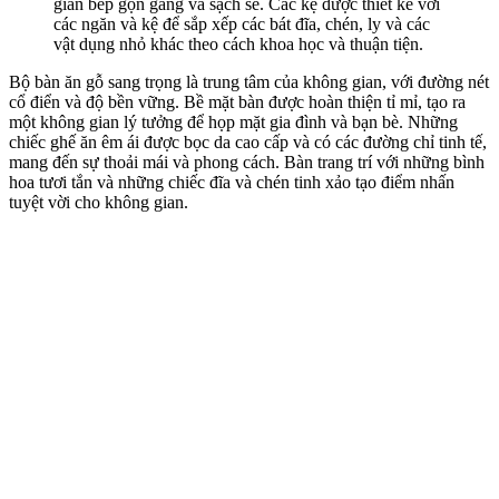
gian bếp gọn gàng và sạch sẽ. Các kệ được thiết kế với
các ngăn và kệ để sắp xếp các bát đĩa, chén, ly và các
vật dụng nhỏ khác theo cách khoa học và thuận tiện.
Bộ bàn ăn gỗ sang trọng là trung tâm của không gian, với đường nét
cổ điển và độ bền vững. Bề mặt bàn được hoàn thiện tỉ mỉ, tạo ra
một không gian lý tưởng để họp mặt gia đình và bạn bè. Những
chiếc ghế ăn êm ái được bọc da cao cấp và có các đường chỉ tinh tế,
mang đến sự thoải mái và phong cách. Bàn trang trí với những bình
hoa tươi tắn và những chiếc đĩa và chén tinh xảo tạo điểm nhấn
tuyệt vời cho không gian.