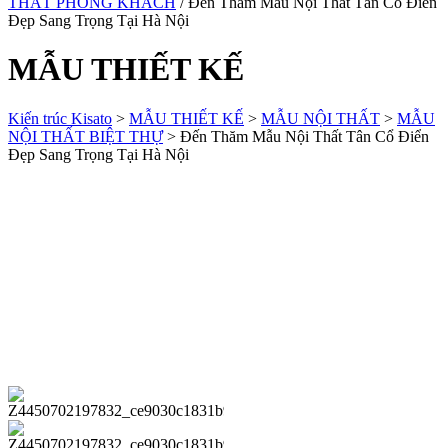
THẤT PHÒNG KHÁCH
/ Đến Thăm Mẫu Nội Thất Tân Cổ Điển
Đẹp Sang Trọng Tại Hà Nội
MẪU THIẾT KẾ
Kiến trúc Kisato
>
MẪU THIẾT KẾ
>
MẪU NỘI THẤT
>
MẪU
NỘI THẤT BIỆT THỰ
>
Đến Thăm Mẫu Nội Thất Tân Cổ Điển
Đẹp Sang Trọng Tại Hà Nội