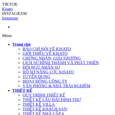
TIKTOK
Kisato
INSTAGRAM
Instagram
Menu
Trang chủ
BÁO CHÍ NÓI VỀ KISATO
GIỚI THIỆU VỀ KISATO
CHỨNG NHẬN, GIẢI THƯỞNG
LỊCH SỬ HÌNH THÀNH VÀ PHÁT TRIỂN
ĐỘI NGŨ NHÂN SỰ
HỒ SƠ NĂNG LỰC KISATO
TUYỂN DỤNG
HOẠT ĐỘNG CÔNG TY
VĂN PHÒNG & NHÀ TRẢI NGHIỆM
THIẾT KẾ
QUY TRÌNH THIẾT KẾ
THIẾT KẾ LÂU ĐÀI DINH THỰ
THIẾT KẾ VILLA
THIẾT KẾ KHÁCH SẠN
THIẾT KẾ NHÀ CẤP 4