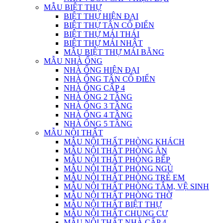
MẪU BIỆT THỰ
BIỆT THỰ HIỆN ĐẠI
BIỆT THỰ TÂN CỔ ĐIỂN
BIỆT THỰ MÁI THÁI
BIỆT THỰ MÁI NHẬT
MẪU BIỆT THỰ MÁI BẰNG
MẪU NHÀ ỐNG
NHÀ ỐNG HIỆN ĐẠI
NHÀ ỐNG TÂN CỔ ĐIỂN
NHÀ ỐNG CẤP 4
NHÀ ỐNG 2 TẦNG
NHÀ ỐNG 3 TẦNG
NHÀ ỐNG 4 TẦNG
NHÀ ỐNG 5 TẦNG
MẪU NỘI THẤT
MẪU NỘI THẤT PHÒNG KHÁCH
MẪU NỘI THẤT PHÒNG ĂN
MẪU NỘI THẤT PHÒNG BẾP
MẪU NỘI THẤT PHÒNG NGỦ
MẪU NỘI THẤT PHÒNG TRẺ EM
MẪU NỘI THẤT PHÒNG TẮM, VỆ SINH
MẪU NỘI THẤT PHÒNG THỜ
MẪU NỘI THẤT BIỆT THỰ
MẪU NỘI THẤT CHUNG CƯ
MẪU NỘI THẤT NHÀ CẤP 4