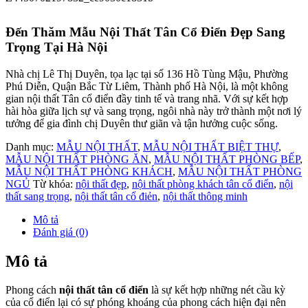
Đến Thăm Mẫu Nội Thất Tân Cổ Điển Đẹp Sang
Trọng Tại Hà Nội
Nhà chị Lê Thị Duyên, tọa lạc tại số 136 Hồ Tùng Mậu, Phường
Phú Diễn, Quận Bắc Từ Liêm, Thành phố Hà Nội, là một không
gian nội thất Tân cổ điển đầy tinh tế và trang nhã. Với sự kết hợp
hài hòa giữa lịch sự và sang trọng, ngôi nhà này trở thành một nơi lý
tưởng để gia đình chị Duyên thư giãn và tận hưởng cuộc sống.
Danh mục:
MẪU NỘI THẤT
,
MẪU NỘI THẤT BIỆT THỰ
,
MẪU NỘI THẤT PHÒNG ĂN
,
MẪU NỘI THẤT PHÒNG BẾP
,
MẪU NỘI THẤT PHÒNG KHÁCH
,
MẪU NỘI THẤT PHÒNG
NGỦ
Từ khóa:
nội thất đẹp
,
nội thất phòng khách tân cổ điển
,
nội
thất sang trọng
,
nội thất tân cổ điẻn
,
nội thất thông minh
Mô tả
Đánh giá (0)
Mô tả
Phong cách
nội thất tân cổ điển
là sự kết hợp những nét cầu kỳ
của cổ điển lại có sự phóng khoáng của phong cách hiện đại nên