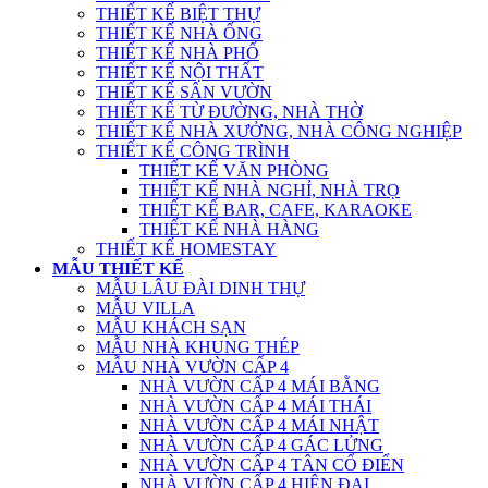
THIẾT KẾ BIỆT THỰ
THIẾT KẾ NHÀ ỐNG
THIẾT KẾ NHÀ PHỐ
THIẾT KẾ NỘI THẤT
THIẾT KẾ SÂN VƯỜN
THIẾT KẾ TỪ ĐƯỜNG, NHÀ THỜ
THIẾT KẾ NHÀ XƯỞNG, NHÀ CÔNG NGHIỆP
THIẾT KẾ CÔNG TRÌNH
THIẾT KẾ VĂN PHÒNG
THIẾT KẾ NHÀ NGHỈ, NHÀ TRỌ
THIẾT KẾ BAR, CAFE, KARAOKE
THIẾT KẾ NHÀ HÀNG
THIẾT KẾ HOMESTAY
MẪU THIẾT KẾ
MẪU LÂU ĐÀI DINH THỰ
MẪU VILLA
MẪU KHÁCH SẠN
MẪU NHÀ KHUNG THÉP
MẪU NHÀ VƯỜN CẤP 4
NHÀ VƯỜN CẤP 4 MÁI BẰNG
NHÀ VƯỜN CẤP 4 MÁI THÁI
NHÀ VƯỜN CẤP 4 MÁI NHẬT
NHÀ VƯỜN CẤP 4 GÁC LỬNG
NHÀ VƯỜN CẤP 4 TÂN CỔ ĐIỂN
NHÀ VƯỜN CẤP 4 HIỆN ĐẠI