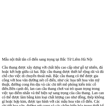
Mẫu nội thất tân cổ điển sang trọng tại Bắc Từ Liêm Hà Nội
Cầu thang được xây dựng với chất liệu cao cấp như gỗ tự nhiên, đá
hoặc kết hợp giữa cả hai. Bậc cầu thang được thiết kế rộng rãi và đủ
chỗ cho việc di chuyển thoải mái. Bậc cầu thang có thể được gia
công với hoa văn đường nét cổ điển, như các họa tiết hoa văn mỹ
thuật, đường cong êm dịu và các chi tiết mô phỏng kiến trúc cổ
điển.Bên cạnh đó, lan can cầu thang chơi vai trò quan trọng trong
việc tạo điểm nhấn và thể hiện sự sang trọng của cầu thang. Lan can
có thể được làm bằng kim loại chất lượng cao như đồng, thép không
gỉ hoặc hợp kim, được tạo hình với các mẫu hoa văn cổ điển. Các
chi tiết hoa văn, đường nét cong và các chấm biến hóa trong thiết kế