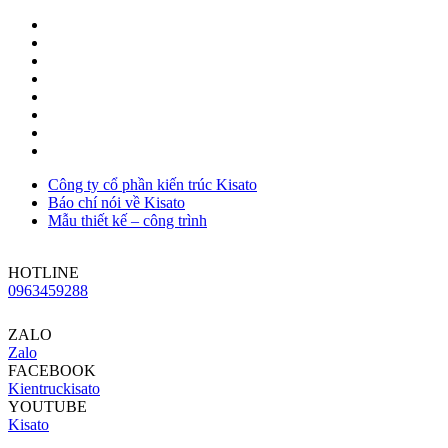
Công ty cổ phần kiến trúc Kisato
Báo chí nói về Kisato
Mẫu thiết kế – công trình
HOTLINE
0963459288
ZALO
Zalo
FACEBOOK
Kientruckisato
YOUTUBE
Kisato