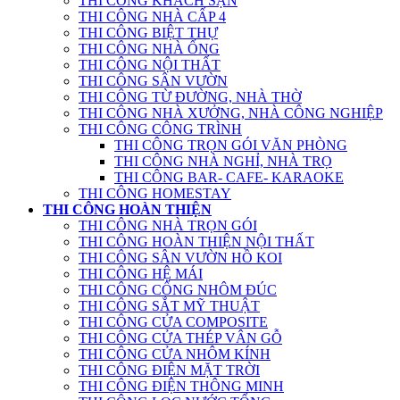
THI CÔNG KHÁCH SẠN
THI CÔNG NHÀ CẤP 4
THI CÔNG BIỆT THỰ
THI CÔNG NHÀ ỐNG
THI CÔNG NỘI THẤT
THI CÔNG SÂN VƯỜN
THI CÔNG TỪ ĐƯỜNG, NHÀ THỜ
THI CÔNG NHÀ XƯỞNG, NHÀ CÔNG NGHIỆP
THI CÔNG CÔNG TRÌNH
THI CÔNG TRỌN GÓI VĂN PHÒNG
THI CÔNG NHÀ NGHỈ, NHÀ TRỌ
THI CÔNG BAR- CAFE- KARAOKE
THI CÔNG HOMESTAY
THI CÔNG HOÀN THIỆN
THI CÔNG NHÀ TRỌN GÓI
THI CÔNG HOÀN THIỆN NỘI THẤT
THI CÔNG SÂN VƯỜN HỒ KOI
THI CÔNG HỆ MÁI
THI CÔNG CỔNG NHÔM ĐÚC
THI CÔNG SẮT MỸ THUẬT
THI CÔNG CỬA COMPOSITE
THI CÔNG CỬA THÉP VÂN GỖ
THI CÔNG CỬA NHÔM KÍNH
THI CÔNG ĐIỆN MẶT TRỜI
THI CÔNG ĐIỆN THÔNG MINH