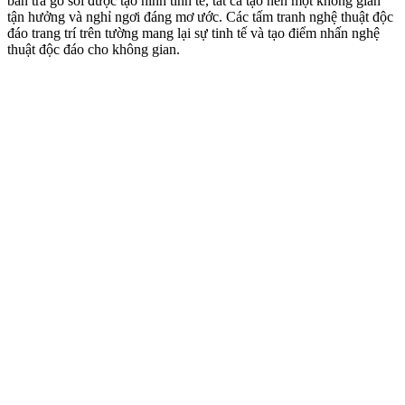
bàn trà gỗ sồi được tạo hình tinh tế, tất cả tạo nên một không gian
tận hưởng và nghỉ ngơi đáng mơ ước. Các tấm tranh nghệ thuật độc
đáo trang trí trên tường mang lại sự tinh tế và tạo điểm nhấn nghệ
thuật độc đáo cho không gian.