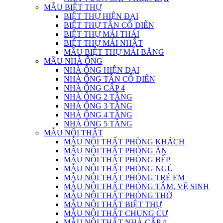
MẪU BIỆT THỰ
BIỆT THỰ HIỆN ĐẠI
BIỆT THỰ TÂN CỔ ĐIỂN
BIỆT THỰ MÁI THÁI
BIỆT THỰ MÁI NHẬT
MẪU BIỆT THỰ MÁI BẰNG
MẪU NHÀ ỐNG
NHÀ ỐNG HIỆN ĐẠI
NHÀ ỐNG TÂN CỔ ĐIỂN
NHÀ ỐNG CẤP 4
NHÀ ỐNG 2 TẦNG
NHÀ ỐNG 3 TẦNG
NHÀ ỐNG 4 TẦNG
NHÀ ỐNG 5 TẦNG
MẪU NỘI THẤT
MẪU NỘI THẤT PHÒNG KHÁCH
MẪU NỘI THẤT PHÒNG ĂN
MẪU NỘI THẤT PHÒNG BẾP
MẪU NỘI THẤT PHÒNG NGỦ
MẪU NỘI THẤT PHÒNG TRẺ EM
MẪU NỘI THẤT PHÒNG TẮM, VỆ SINH
MẪU NỘI THẤT PHÒNG THỜ
MẪU NỘI THẤT BIỆT THỰ
MẪU NỘI THẤT CHUNG CƯ
MẪU NỘI THẤT NHÀ CẤP 4