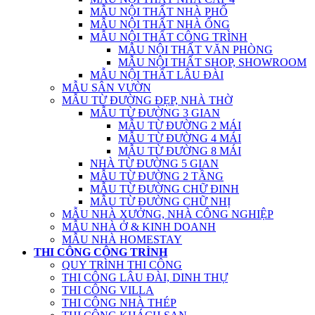
MẪU NỘI THẤT NHÀ PHỐ
MẪU NỘI THẤT NHÀ ỐNG
MẪU NỘI THẤT CÔNG TRÌNH
MẪU NỘI THẤT VĂN PHÒNG
MẪU NỘI THẤT SHOP, SHOWROOM
MẪU NỘI THẤT LÂU ĐÀI
MẪU SÂN VƯỜN
MẪU TỪ ĐƯỜNG ĐẸP, NHÀ THỜ
MẪU TỪ ĐƯỜNG 3 GIAN
MẪU TỪ ĐƯỜNG 2 MÁI
MẪU TỪ ĐƯỜNG 4 MÁI
MẪU TỪ ĐƯỜNG 8 MÁI
NHÀ TỪ ĐƯỜNG 5 GIAN
MẪU TỪ ĐƯỜNG 2 TẦNG
MẪU TỪ ĐƯỜNG CHỮ ĐINH
MẪU TỪ ĐƯỜNG CHỮ NHỊ
MẪU NHÀ XƯỞNG, NHÀ CÔNG NGHIỆP
MẪU NHÀ Ở & KINH DOANH
MẪU NHÀ HOMESTAY
THI CÔNG CÔNG TRÌNH
QUY TRÌNH THI CÔNG
THI CÔNG LÂU ĐÀI, DINH THỰ
THI CÔNG VILLA
THI CÔNG NHÀ THÉP