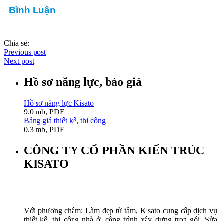
Bình Luận
Chia sẻ:
Previous post
Next post
Hồ sơ năng lực, báo giá
Hồ sơ năng lực Kisato
9.0 mb, PDF
Bảng giá thiết kế, thi công
0.3 mb, PDF
CÔNG TY CỔ PHẦN KIẾN TRÚC
KISATO
Với phương châm: Làm đẹp từ tâm, Kisato cung cấp dịch vụ
thiết kế, thi công nhà ở, công trình xây dựng trọn gói. Sửa