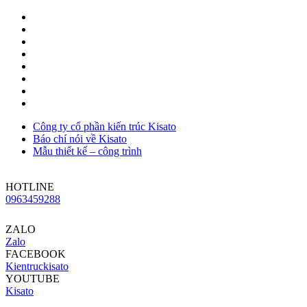
Công ty cổ phần kiến trúc Kisato
Báo chí nói về Kisato
Mẫu thiết kế – công trình
HOTLINE
0963459288
ZALO
Zalo
FACEBOOK
Kientruckisato
YOUTUBE
Kisato