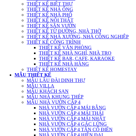
THIẾT KẾ BIỆT THỰ
THIẾT KẾ NHÀ ỐNG
THIẾT KẾ NHÀ PHỐ
THIẾT KẾ NỘI THẤT
THIẾT KẾ SÂN VƯỜN
THIẾT KẾ TỪ ĐƯỜNG, NHÀ THỜ
THIẾT KẾ NHÀ XƯỞNG, NHÀ CÔNG NGHIỆP
THIẾT KẾ CÔNG TRÌNH
THIẾT KẾ VĂN PHÒNG
THIẾT KẾ NHÀ NGHỈ, NHÀ TRỌ
THIẾT KẾ BAR, CAFE, KARAOKE
THIẾT KẾ NHÀ HÀNG
THIẾT KẾ HOMESTAY
MẪU THIẾT KẾ
MẪU LÂU ĐÀI DINH THỰ
MẪU VILLA
MẪU KHÁCH SẠN
MẪU NHÀ KHUNG THÉP
MẪU NHÀ VƯỜN CẤP 4
NHÀ VƯỜN CẤP 4 MÁI BẰNG
NHÀ VƯỜN CẤP 4 MÁI THÁI
NHÀ VƯỜN CẤP 4 MÁI NHẬT
NHÀ VƯỜN CẤP 4 GÁC LỬNG
NHÀ VƯỜN CẤP 4 TÂN CỔ ĐIỂN
NHÀ VƯỜN CẤP 4 HIỆN ĐẠI