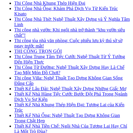
Thi Công Nhà Khung Thép Hiện Đại
Thi Công Nhà Ống: Khám Phá Dịch Vụ Từ Kiến Trúc
Kisato
Thi Công Nhà Thờ: Nghệ Thuật Xây Dựng và Ý Nghĩa Tâm
Linh
Thi công nhà vườn: Khi ngôi nhà trở thành “khu vườn siêu
chất”!
Thi công tòa nhà văn phòng: Cuộc phiêu lưu kỳ thú sờ sờ
ngay trước mắt!
THI CÔNG TRỌN GÓI
Thi Công Trung Tâm Tiệc Cưới: Nghệ Thuật Từ Ý Tưởng
Đến Hiện Thực
Thi Công Từ Đường: Nghệ Thuật Xây Dựng Hay Là Chế
Tạo Một Món Đồ Chơi?
Thi công Villa: Nghệ Thuật Tạo Dựng Không Gian Sống
Đẳng Cấp
Thiết Kế Lâu Đài: Nghệ Thuật Xây Dựng Những Giấc Mơ
Thiết Kế Nhà Hàng Tiệc Cưới: Bước Đột Phá Trong Ngành
Dịch Vụ Sự Kiện
Thiết Kế Nhà Khung Thép Hiện Đại: Tương Lai của Kiến
Trúc
Thiết Kế Nhà Ống: Nghệ Thuật Tạo Dựng Không Gian
Trong Chật Hẹp
Thiết Kế Nhà Tiền Chế: Ngôi Nhà Của Tương Lai Hay Chỉ
Là Một Trò Đùa?