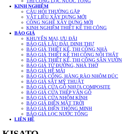
THI CÔNG LỌC NƯỚC TỔNG
KINH NGHIỆM
CÂU HỎI THƯỜNG GẶP
VẬT LIỆU XÂY DỰNG MỚI
CÔNG NGHỆ XÂY DỰNG MỚI
KINH NGHIỆM THIẾT KẾ THI CÔNG
BÁO GIÁ
KHUYẾN MẠI, ƯU ĐÃI
BÁO GIÁ LÂU ĐÀI, DINH THỰ
BÁO GIÁ THIẾT KẾ, THI CÔNG NHÀ
BÁO GIÁ THIẾT KẾ THI CÔNG NỘI THẤT
BÁO GIÁ THIẾT KẾ, THI CÔNG SÂN VƯỜN
BÁO GIÁ TỪ ĐƯỜNG, NHÀ THỜ
BÁO GIÁ HỆ MÁI
BÁO GIÁ CỔNG, HÀNG RÀO NHÔM ĐÚC
BÁO GIÁ SẮT MỸ THUẬT
BÁO GIÁ CỬA GỖ NHỰA COMPOSITE
BÁO GIÁ CỬA THÉP VÂN GỖ
BÁO GIÁ CỬA NHÔM KÍNH
BÁO GIÁ ĐIỆN MẶT TRỜI
BÁO GIÁ ĐIỆN THÔNG MINH
BÁO GIÁ LỌC NƯỚC TỔNG
LIÊN HỆ
KISATO