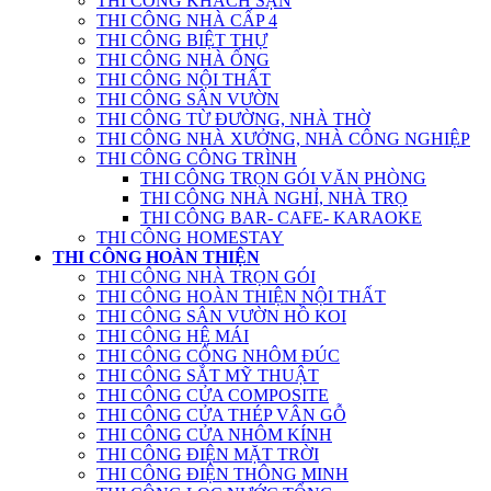
THI CÔNG KHÁCH SẠN
THI CÔNG NHÀ CẤP 4
THI CÔNG BIỆT THỰ
THI CÔNG NHÀ ỐNG
THI CÔNG NỘI THẤT
THI CÔNG SÂN VƯỜN
THI CÔNG TỪ ĐƯỜNG, NHÀ THỜ
THI CÔNG NHÀ XƯỞNG, NHÀ CÔNG NGHIỆP
THI CÔNG CÔNG TRÌNH
THI CÔNG TRỌN GÓI VĂN PHÒNG
THI CÔNG NHÀ NGHỈ, NHÀ TRỌ
THI CÔNG BAR- CAFE- KARAOKE
THI CÔNG HOMESTAY
THI CÔNG HOÀN THIỆN
THI CÔNG NHÀ TRỌN GÓI
THI CÔNG HOÀN THIỆN NỘI THẤT
THI CÔNG SÂN VƯỜN HỒ KOI
THI CÔNG HỆ MÁI
THI CÔNG CỔNG NHÔM ĐÚC
THI CÔNG SẮT MỸ THUẬT
THI CÔNG CỬA COMPOSITE
THI CÔNG CỬA THÉP VÂN GỖ
THI CÔNG CỬA NHÔM KÍNH
THI CÔNG ĐIỆN MẶT TRỜI
THI CÔNG ĐIỆN THÔNG MINH