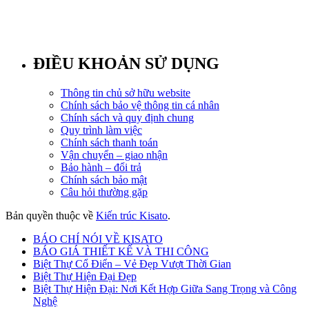
ĐIỀU KHOẢN SỬ DỤNG
Thông tin chủ sở hữu website
Chính sách bảo vệ thông tin cá nhân
Chính sách và quy định chung
Quy trình làm việc
Chính sách thanh toán
Vận chuyển – giao nhận
Bảo hành – đổi trả
Chính sách bảo mật
Câu hỏi thường gặp
Bản quyền thuộc về
Kiến trúc Kisato
.
BÁO CHÍ NÓI VỀ KISATO
BÁO GIÁ THIẾT KẾ VÀ THI CÔNG
Biệt Thự Cổ Điển – Vẻ Đẹp Vượt Thời Gian
Biệt Thự Hiện Đại Đẹp
Biệt Thự Hiện Đại: Nơi Kết Hợp Giữa Sang Trọng và Công
Nghệ