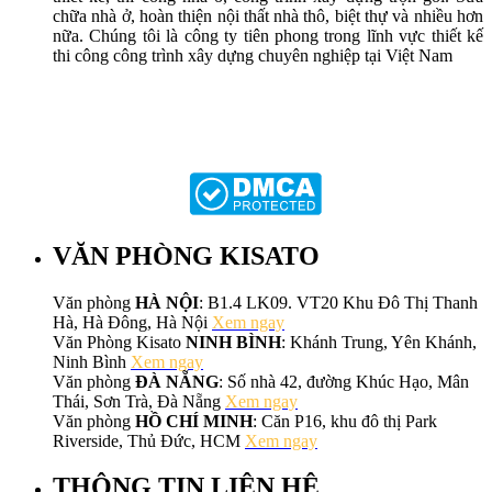
chữa nhà ở, hoàn thiện nội thất nhà thô, biệt thự và nhiều hơn
nữa. Chúng tôi là công ty tiên phong trong lĩnh vực thiết kế
thi công công trình xây dựng chuyên nghiệp tại Việt Nam
VĂN PHÒNG KISATO
Văn phòng
HÀ NỘI
: B1.4 LK09. VT20 Khu Đô Thị Thanh
Hà, Hà Đông, Hà Nội
Xem ngay
Văn Phòng Kisato
NINH BÌNH
: Khánh Trung, Yên Khánh,
Ninh Bình
Xem ngay
Văn phòng
ĐÀ NẴNG
: Số nhà 42, đường Khúc Hạo, Mân
Thái, Sơn Trà, Đà Nẵng
Xem ngay
Văn phòng
HỒ CHÍ MINH
: Căn P16, khu đô thị Park
Riverside, Thủ Đức, HCM
Xem ngay
THÔNG TIN LIÊN HỆ