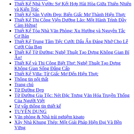
Thiết Kế Nhà Vườn: Sự Kết Hợp Hài Hòa Giữa Thiên Nhiên
và Kiến Trúc
Thiết Kế Sân Vườn Đẹp: Biến Giấc Mơ Thành Hiện Thực
Thiết Kế Thi Công Viện Dưỡng Lão: Một Hành Trình Đầy
Cảm Hứng!
Thiết Kế Tòa Nhà Văn Phòng: Xu Hướng và Nguyên Tắc
Cơ Bản
Thiết Kế Trung Tâm Tiệc Cưới: Dấu Ấn Đáng Nhớ Cho Lễ
Cưới Của Bạn
Thiết Kế Từ Đường: Nghệ Thuật Tạo Dựng Không Gian Bí
Ẩn!
Thiết Kế và Thi Công Biệt Thự: Nghệ Thuật Tạo Dựng
Không Gian Sống Đẳng Cấp
Thiết Kế Villa: Từ Giấc Mơ Đến Hiện Thực
Thông tin nội thất
Trang chủ
Từ Đường Đẹp
Từ Đường Gia Tộc: Nét Đặc Trưng Văn Hóa Truyền Thống
Của Người Việt
Tư vấn thông tin thiết kế
TUYỂN DỤNG
Văn phòng & Nhà trải nghiệm kisato
Xây Nhà Khung Thép: Một Giải Pháp Hiện Đại Và Bền
Vững