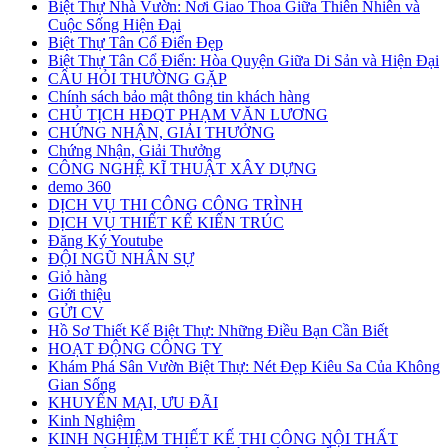
Biệt Thự Nhà Vườn: Nơi Giao Thoa Giữa Thiên Nhiên và
Cuộc Sống Hiện Đại
Biệt Thự Tân Cổ Điển Đẹp
Biệt Thự Tân Cổ Điển: Hòa Quyện Giữa Di Sản và Hiện Đại
CÂU HỎI THƯỜNG GẶP
Chính sách bảo mật thông tin khách hàng
CHỦ TỊCH HĐQT PHẠM VĂN LƯƠNG
CHỨNG NHẬN, GIẢI THƯỞNG
Chứng Nhận, Giải Thưởng
CÔNG NGHỆ KĨ THUẬT XÂY DỰNG
demo 360
DỊCH VỤ THI CÔNG CÔNG TRÌNH
DỊCH VỤ THIẾT KẾ KIẾN TRÚC
Đăng Ký Youtube
ĐỘI NGŨ NHÂN SỰ
Giỏ hàng
Giới thiệu
GỬI CV
Hồ Sơ Thiết Kế Biệt Thự: Những Điều Bạn Cần Biết
HOẠT ĐỘNG CÔNG TY
Khám Phá Sân Vườn Biệt Thự: Nét Đẹp Kiêu Sa Của Không
Gian Sống
KHUYẾN MẠI, ƯU ĐÃI
Kinh Nghiệm
KINH NGHIỆM THIẾT KẾ THI CÔNG NỘI THẤT