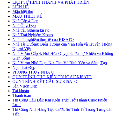
LỊCH SỬ HÌNH THÀNH VÀ PHÁT TRIỂN
LIÊN HỆ
Mẫu biệt thự
MẪU THIẾT KẾ
Nhà Cấp 4 Đẹp
Nhà Ống Đẹp
Nhà trải nghiệm kisato
Nhà Trải Nghiệm Kisato
Nhà trải nghiệm thực tế của KISATO
Nhà Từ Đường: Biểu Tượng của Văn Hóa và Truyền Thống
Người Việt
Nhà Vườn Cấp 4: Nơi Hòa Quyện Giữa Tự Nhiên và Không
Gian Sống
Nhà Vườn Nhỏ Đẹp: Nơi Tìm Về Bình Yên và Sáng Tạo
Nội Thất Đẹp
PHONG THỦY NHÀ Ở
QUY TRÌNH CHO KIẾN TRÚC SƯ KISATO
QUY TRÌNH KẾT CẤU SƯ KISATO
Sân Vườn Đẹp
Tài khoản
Thanh toán
Thi Công Lâu Đài: Khi Kiến Trúc Trở Thành Cuộc Phiêu
Lưu!
Thi Công Nhà Hàng Tiệc Cưới: Sự Tinh Tế Trong Từng Chi
Tiết