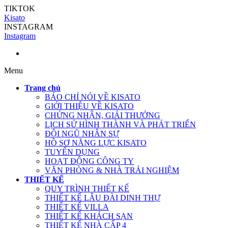
TIKTOK
Kisato
INSTAGRAM
Instagram
Menu
Trang chủ
BÁO CHÍ NÓI VỀ KISATO
GIỚI THIỆU VỀ KISATO
CHỨNG NHẬN, GIẢI THƯỞNG
LỊCH SỬ HÌNH THÀNH VÀ PHÁT TRIỂN
ĐỘI NGŨ NHÂN SỰ
HỒ SƠ NĂNG LỰC KISATO
TUYỂN DỤNG
HOẠT ĐỘNG CÔNG TY
VĂN PHÒNG & NHÀ TRẢI NGHIỆM
THIẾT KẾ
QUY TRÌNH THIẾT KẾ
THIẾT KẾ LÂU ĐÀI DINH THỰ
THIẾT KẾ VILLA
THIẾT KẾ KHÁCH SẠN
THIẾT KẾ NHÀ CẤP 4