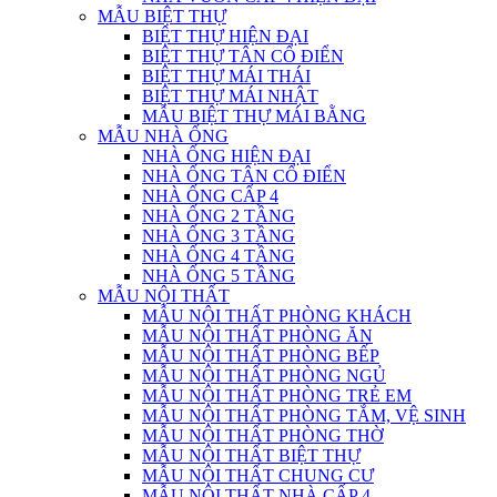
MẪU BIỆT THỰ
BIỆT THỰ HIỆN ĐẠI
BIỆT THỰ TÂN CỔ ĐIỂN
BIỆT THỰ MÁI THÁI
BIỆT THỰ MÁI NHẬT
MẪU BIỆT THỰ MÁI BẰNG
MẪU NHÀ ỐNG
NHÀ ỐNG HIỆN ĐẠI
NHÀ ỐNG TÂN CỔ ĐIỂN
NHÀ ỐNG CẤP 4
NHÀ ỐNG 2 TẦNG
NHÀ ỐNG 3 TẦNG
NHÀ ỐNG 4 TẦNG
NHÀ ỐNG 5 TẦNG
MẪU NỘI THẤT
MẪU NỘI THẤT PHÒNG KHÁCH
MẪU NỘI THẤT PHÒNG ĂN
MẪU NỘI THẤT PHÒNG BẾP
MẪU NỘI THẤT PHÒNG NGỦ
MẪU NỘI THẤT PHÒNG TRẺ EM
MẪU NỘI THẤT PHÒNG TẮM, VỆ SINH
MẪU NỘI THẤT PHÒNG THỜ
MẪU NỘI THẤT BIỆT THỰ
MẪU NỘI THẤT CHUNG CƯ
MẪU NỘI THẤT NHÀ CẤP 4