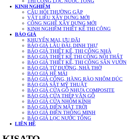
THI CÔNG LỌC NƯỚC TỔNG
KINH NGHIỆM
CÂU HỎI THƯỜNG GẶP
VẬT LIỆU XÂY DỰNG MỚI
CÔNG NGHỆ XÂY DỰNG MỚI
KINH NGHIỆM THIẾT KẾ THI CÔNG
BÁO GIÁ
KHUYẾN MẠI, ƯU ĐÃI
BÁO GIÁ LÂU ĐÀI, DINH THỰ
BÁO GIÁ THIẾT KẾ, THI CÔNG NHÀ
BÁO GIÁ THIẾT KẾ THI CÔNG NỘI THẤT
BÁO GIÁ THIẾT KẾ, THI CÔNG SÂN VƯỜN
BÁO GIÁ TỪ ĐƯỜNG, NHÀ THỜ
BÁO GIÁ HỆ MÁI
BÁO GIÁ CỔNG, HÀNG RÀO NHÔM ĐÚC
BÁO GIÁ SẮT MỸ THUẬT
BÁO GIÁ CỬA GỖ NHỰA COMPOSITE
BÁO GIÁ CỬA THÉP VÂN GỖ
BÁO GIÁ CỬA NHÔM KÍNH
BÁO GIÁ ĐIỆN MẶT TRỜI
BÁO GIÁ ĐIỆN THÔNG MINH
BÁO GIÁ LỌC NƯỚC TỔNG
LIÊN HỆ
KISATO