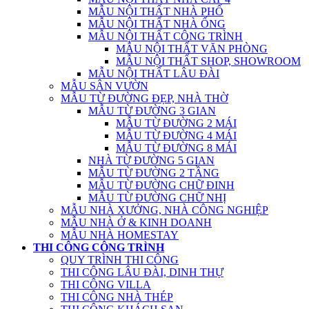
MẪU NỘI THẤT NHÀ PHỐ
MẪU NỘI THẤT NHÀ ỐNG
MẪU NỘI THẤT CÔNG TRÌNH
MẪU NỘI THẤT VĂN PHÒNG
MẪU NỘI THẤT SHOP, SHOWROOM
MẪU NỘI THẤT LÂU ĐÀI
MẪU SÂN VƯỜN
MẪU TỪ ĐƯỜNG ĐẸP, NHÀ THỜ
MẪU TỪ ĐƯỜNG 3 GIAN
MẪU TỪ ĐƯỜNG 2 MÁI
MẪU TỪ ĐƯỜNG 4 MÁI
MẪU TỪ ĐƯỜNG 8 MÁI
NHÀ TỪ ĐƯỜNG 5 GIAN
MẪU TỪ ĐƯỜNG 2 TẦNG
MẪU TỪ ĐƯỜNG CHỮ ĐINH
MẪU TỪ ĐƯỜNG CHỮ NHỊ
MẪU NHÀ XƯỞNG, NHÀ CÔNG NGHIỆP
MẪU NHÀ Ở & KINH DOANH
MẪU NHÀ HOMESTAY
THI CÔNG CÔNG TRÌNH
QUY TRÌNH THI CÔNG
THI CÔNG LÂU ĐÀI, DINH THỰ
THI CÔNG VILLA
THI CÔNG NHÀ THÉP