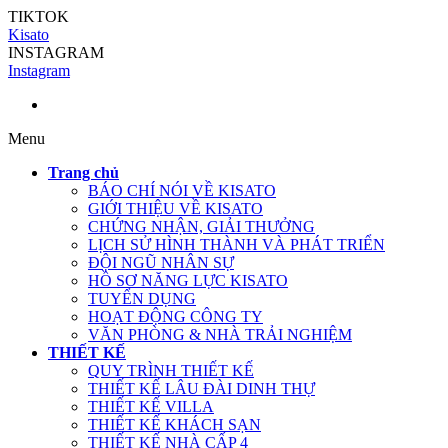
TIKTOK
Kisato
INSTAGRAM
Instagram
Menu
Trang chủ
BÁO CHÍ NÓI VỀ KISATO
GIỚI THIỆU VỀ KISATO
CHỨNG NHẬN, GIẢI THƯỞNG
LỊCH SỬ HÌNH THÀNH VÀ PHÁT TRIỂN
ĐỘI NGŨ NHÂN SỰ
HỒ SƠ NĂNG LỰC KISATO
TUYỂN DỤNG
HOẠT ĐỘNG CÔNG TY
VĂN PHÒNG & NHÀ TRẢI NGHIỆM
THIẾT KẾ
QUY TRÌNH THIẾT KẾ
THIẾT KẾ LÂU ĐÀI DINH THỰ
THIẾT KẾ VILLA
THIẾT KẾ KHÁCH SẠN
THIẾT KẾ NHÀ CẤP 4