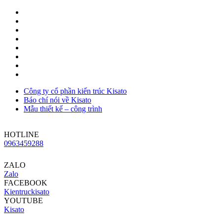
Công ty cổ phần kiến trúc Kisato
Báo chí nói về Kisato
Mẫu thiết kế – công trình
HOTLINE
0963459288
ZALO
Zalo
FACEBOOK
Kientruckisato
YOUTUBE
Kisato