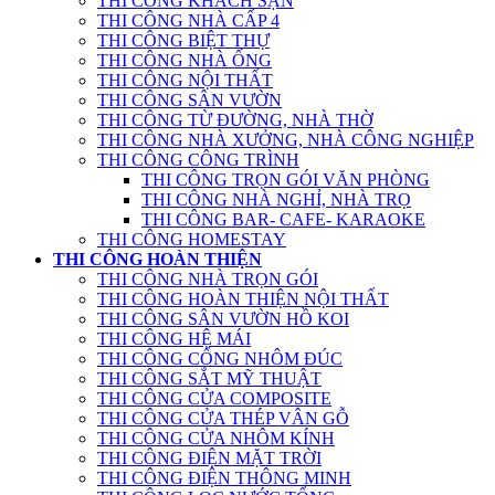
THI CÔNG KHÁCH SẠN
THI CÔNG NHÀ CẤP 4
THI CÔNG BIỆT THỰ
THI CÔNG NHÀ ỐNG
THI CÔNG NỘI THẤT
THI CÔNG SÂN VƯỜN
THI CÔNG TỪ ĐƯỜNG, NHÀ THỜ
THI CÔNG NHÀ XƯỞNG, NHÀ CÔNG NGHIỆP
THI CÔNG CÔNG TRÌNH
THI CÔNG TRỌN GÓI VĂN PHÒNG
THI CÔNG NHÀ NGHỈ, NHÀ TRỌ
THI CÔNG BAR- CAFE- KARAOKE
THI CÔNG HOMESTAY
THI CÔNG HOÀN THIỆN
THI CÔNG NHÀ TRỌN GÓI
THI CÔNG HOÀN THIỆN NỘI THẤT
THI CÔNG SÂN VƯỜN HỒ KOI
THI CÔNG HỆ MÁI
THI CÔNG CỔNG NHÔM ĐÚC
THI CÔNG SẮT MỸ THUẬT
THI CÔNG CỬA COMPOSITE
THI CÔNG CỬA THÉP VÂN GỖ
THI CÔNG CỬA NHÔM KÍNH
THI CÔNG ĐIỆN MẶT TRỜI
THI CÔNG ĐIỆN THÔNG MINH