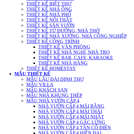
THIẾT KẾ BIỆT THỰ
THIẾT KẾ NHÀ ỐNG
THIẾT KẾ NHÀ PHỐ
THIẾT KẾ NỘI THẤT
THIẾT KẾ SÂN VƯỜN
THIẾT KẾ TỪ ĐƯỜNG, NHÀ THỜ
THIẾT KẾ NHÀ XƯỞNG, NHÀ CÔNG NGHIỆP
THIẾT KẾ CÔNG TRÌNH
THIẾT KẾ VĂN PHÒNG
THIẾT KẾ NHÀ NGHỈ, NHÀ TRỌ
THIẾT KẾ BAR, CAFE, KARAOKE
THIẾT KẾ NHÀ HÀNG
THIẾT KẾ HOMESTAY
MẪU THIẾT KẾ
MẪU LÂU ĐÀI DINH THỰ
MẪU VILLA
MẪU KHÁCH SẠN
MẪU NHÀ KHUNG THÉP
MẪU NHÀ VƯỜN CẤP 4
NHÀ VƯỜN CẤP 4 MÁI BẰNG
NHÀ VƯỜN CẤP 4 MÁI THÁI
NHÀ VƯỜN CẤP 4 MÁI NHẬT
NHÀ VƯỜN CẤP 4 GÁC LỬNG
NHÀ VƯỜN CẤP 4 TÂN CỔ ĐIỂN
NHÀ VƯỜN CẤP 4 HIỆN ĐẠI