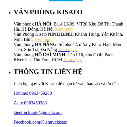
VĂN PHÒNG KISATO
Văn phòng
HÀ NỘI
: B1.4 LK09. VT20 Khu Đô Thị Thanh
Hà, Hà Đông, Hà Nội
Xem ngay
Văn Phòng Kisato
NINH BÌNH
: Khánh Trung, Yên Khánh,
Ninh Bình
Xem ngay
Văn phòng
ĐÀ NẴNG
: Số nhà 42, đường Khúc Hạo, Mân
Thái, Sơn Trà, Đà Nẵng
Xem ngay
Văn phòng
HỒ CHÍ MINH
: Căn P16, khu đô thị Park
Riverside, Thủ Đức, HCM
Xem ngay
THÔNG TIN LIÊN HỆ
Liên hệ ngay với Kisato để nhận tư vấn, báo giá và ưu đãi.
Hotline:
0963459288
Zalo: 0963459288
kientruckisato@gmail.com
Facebook.com/Kientruckisato