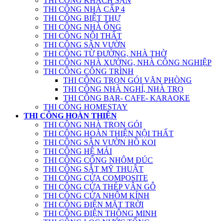
THI CÔNG KHÁCH SẠN
THI CÔNG NHÀ CẤP 4
THI CÔNG BIỆT THỰ
THI CÔNG NHÀ ỐNG
THI CÔNG NỘI THẤT
THI CÔNG SÂN VƯỜN
THI CÔNG TỪ ĐƯỜNG, NHÀ THỜ
THI CÔNG NHÀ XƯỞNG, NHÀ CÔNG NGHIỆP
THI CÔNG CÔNG TRÌNH
THI CÔNG TRỌN GÓI VĂN PHÒNG
THI CÔNG NHÀ NGHỈ, NHÀ TRỌ
THI CÔNG BAR- CAFE- KARAOKE
THI CÔNG HOMESTAY
THI CÔNG HOÀN THIỆN
THI CÔNG NHÀ TRỌN GÓI
THI CÔNG HOÀN THIỆN NỘI THẤT
THI CÔNG SÂN VƯỜN HỒ KOI
THI CÔNG HỆ MÁI
THI CÔNG CỔNG NHÔM ĐÚC
THI CÔNG SẮT MỸ THUẬT
THI CÔNG CỬA COMPOSITE
THI CÔNG CỬA THÉP VÂN GỖ
THI CÔNG CỬA NHÔM KÍNH
THI CÔNG ĐIỆN MẶT TRỜI
THI CÔNG ĐIỆN THÔNG MINH