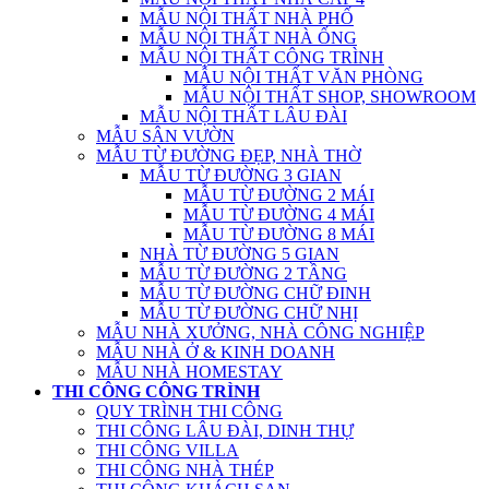
MẪU NỘI THẤT NHÀ PHỐ
MẪU NỘI THẤT NHÀ ỐNG
MẪU NỘI THẤT CÔNG TRÌNH
MẪU NỘI THẤT VĂN PHÒNG
MẪU NỘI THẤT SHOP, SHOWROOM
MẪU NỘI THẤT LÂU ĐÀI
MẪU SÂN VƯỜN
MẪU TỪ ĐƯỜNG ĐẸP, NHÀ THỜ
MẪU TỪ ĐƯỜNG 3 GIAN
MẪU TỪ ĐƯỜNG 2 MÁI
MẪU TỪ ĐƯỜNG 4 MÁI
MẪU TỪ ĐƯỜNG 8 MÁI
NHÀ TỪ ĐƯỜNG 5 GIAN
MẪU TỪ ĐƯỜNG 2 TẦNG
MẪU TỪ ĐƯỜNG CHỮ ĐINH
MẪU TỪ ĐƯỜNG CHỮ NHỊ
MẪU NHÀ XƯỞNG, NHÀ CÔNG NGHIỆP
MẪU NHÀ Ở & KINH DOANH
MẪU NHÀ HOMESTAY
THI CÔNG CÔNG TRÌNH
QUY TRÌNH THI CÔNG
THI CÔNG LÂU ĐÀI, DINH THỰ
THI CÔNG VILLA
THI CÔNG NHÀ THÉP