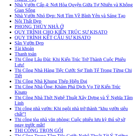
Nhà Vườn Cấp 4: Nơi Hòa Quyện Giữa Tự Nhiên và Không
Gian Sống
Nhà Vườn Nhỏ Đẹp: Nơi Tìm Về Bình Yên và Sáng Tạo
Nội Thất Đẹp
PHONG THỦY NHÀ Ở
QUY TRÌNH CHO KIẾN TRÚC SƯ KISATO
QUY TRÌNH KẾT CẤU SƯ KISATO
Sân Vườn Đẹp
Tài khoản
Thanh toán
Thi Công Lâu Đài: Khi Kiến Trúc Trở Thành Cuộc Phiêu
Lưu!
Thi Công Nhà Hàng Tiệc Cưới: Sự Tinh Tế Trong Từng Chi
Tiết
Thi Công Nhà Khung Thép Hiện Đại
Thi Công Nhà Ống: Khám Phá Dịch Vụ Từ Kiến Trúc
Kisato
Thi Công Nhà Thờ: Nghệ Thuật Xây Dựng và Ý Nghĩa Tâm
Linh
Thi công nhà vườn: Khi ngôi nhà trở thành “khu vườn siêu
chất”!
Thi công tòa nhà văn phòng: Cuộc phiêu lưu kỳ thú sờ sờ
ngay trước mắt!
THI CÔNG TRỌN GÓI
Thi Công Trung Tâm Tiệc Cưới: Nghệ Thuật Từ Ý Tưởng