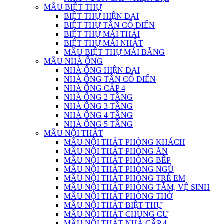
MẪU BIỆT THỰ
BIỆT THỰ HIỆN ĐẠI
BIỆT THỰ TÂN CỔ ĐIỂN
BIỆT THỰ MÁI THÁI
BIỆT THỰ MÁI NHẬT
MẪU BIỆT THỰ MÁI BẰNG
MẪU NHÀ ỐNG
NHÀ ỐNG HIỆN ĐẠI
NHÀ ỐNG TÂN CỔ ĐIỂN
NHÀ ỐNG CẤP 4
NHÀ ỐNG 2 TẦNG
NHÀ ỐNG 3 TẦNG
NHÀ ỐNG 4 TẦNG
NHÀ ỐNG 5 TẦNG
MẪU NỘI THẤT
MẪU NỘI THẤT PHÒNG KHÁCH
MẪU NỘI THẤT PHÒNG ĂN
MẪU NỘI THẤT PHÒNG BẾP
MẪU NỘI THẤT PHÒNG NGỦ
MẪU NỘI THẤT PHÒNG TRẺ EM
MẪU NỘI THẤT PHÒNG TẮM, VỆ SINH
MẪU NỘI THẤT PHÒNG THỜ
MẪU NỘI THẤT BIỆT THỰ
MẪU NỘI THẤT CHUNG CƯ
MẪU NỘI THẤT NHÀ CẤP 4