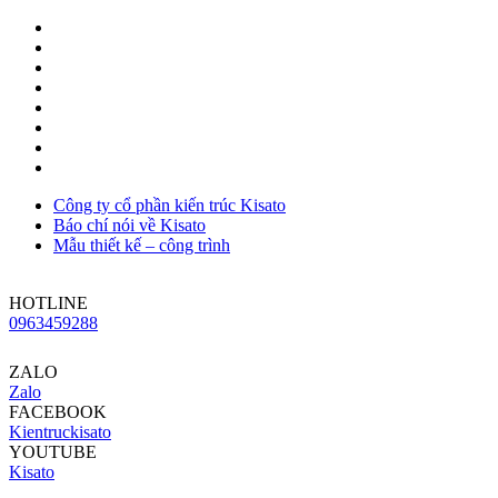
Công ty cổ phần kiến trúc Kisato
Báo chí nói về Kisato
Mẫu thiết kế – công trình
HOTLINE
0963459288
ZALO
Zalo
FACEBOOK
Kientruckisato
YOUTUBE
Kisato