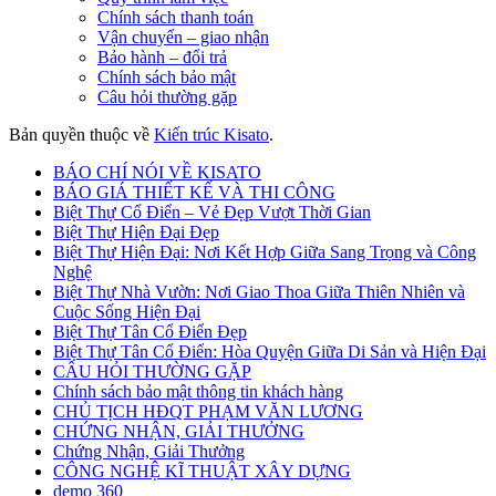
Chính sách thanh toán
Vận chuyển – giao nhận
Bảo hành – đổi trả
Chính sách bảo mật
Câu hỏi thường gặp
Bản quyền thuộc về
Kiến trúc Kisato
.
BÁO CHÍ NÓI VỀ KISATO
BÁO GIÁ THIẾT KẾ VÀ THI CÔNG
Biệt Thự Cổ Điển – Vẻ Đẹp Vượt Thời Gian
Biệt Thự Hiện Đại Đẹp
Biệt Thự Hiện Đại: Nơi Kết Hợp Giữa Sang Trọng và Công
Nghệ
Biệt Thự Nhà Vườn: Nơi Giao Thoa Giữa Thiên Nhiên và
Cuộc Sống Hiện Đại
Biệt Thự Tân Cổ Điển Đẹp
Biệt Thự Tân Cổ Điển: Hòa Quyện Giữa Di Sản và Hiện Đại
CÂU HỎI THƯỜNG GẶP
Chính sách bảo mật thông tin khách hàng
CHỦ TỊCH HĐQT PHẠM VĂN LƯƠNG
CHỨNG NHẬN, GIẢI THƯỞNG
Chứng Nhận, Giải Thưởng
CÔNG NGHỆ KĨ THUẬT XÂY DỰNG
demo 360