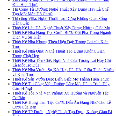
Đến Hiện Thực
Thi Công Từ Đường: Nghệ Thuật Xây Dựng Hay Là Chế
Tạo Một Món Đồ Chơi?
Thi công Villa: Nghệ Thuật Tạo Dựng Không Gian Sống
Đẳng Cấp
Thiết Kế Lâu Đài: Nghệ Thuật Xây Dựng Những Giấc Mơ
Thiết Kế Nhà Hàng Tiệc Cưới: Bước Đột Phá Trong Ngành
Dịch Vụ Sự Kiện
Thiết Kế Nhà Khung Thép Hiện Đại: Tương Lai của Kiến
Trúc
Thiết Kế Nhà Ống: Nghệ Thuật Tạo Dựng Không Gian
Trong Chật Hẹp
Thiết Kế Nhà Tiền Chế: Ngôi Nhà Của Tương Lai Hay Chỉ
Là Một Trò Đùa?
Thiết Kế Nhà Vườn: Sự Kết Hợp Hài Hòa Giữa Thiên Nhiên
và Kiến Trúc
Thiết Kế Sân Vườn Đẹp: Biến Giấc Mơ Thành Hiện Thực
Thiết Kế Thi Công Viện Dưỡng Lão: Một Hành Trình Đầy
Cảm Hứng!
Thiết Kế Tòa Nhà Văn Phòng: Xu Hướng và Nguyên Tắc
Cơ Bản
Thiết Kế Trung Tâm Tiệc Cưới: Dấu Ấn Đáng Nhớ Cho Lễ
Cưới Của Bạn
Thiết Kế Từ Đường: Nghệ Thuật Tạo Dựng Không Gian Bí