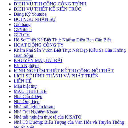
DỊCH VỤ THI CÔNG CÔNG TRÌNH
DỊCH VỤ THIẾT KẾ KIẾN TRÚC
Đăng Ký Youtube
ĐỘI NGŨ NHÂN SỰ
Giỏ hàng
Giới thiệu
GỬI CV
Hồ Sơ Thiết Kế Biệt Thự: Những Điều Bạn Cần Biết
HOẠT ĐỘNG CÔNG TY
Khám Phá Sân Vườn Biệt Thự: Nét Đẹp Kiêu Sa Của Không
Gian Sống
KHUYẾN MẠI, ƯU ĐÃI
Kinh Nghiệm
KINH NGHIỆM THIẾT KẾ THI CÔNG NỘI THẤT
LỊCH SỬ HÌNH THÀNH VÀ PHÁT TRIỂN
LIÊN HỆ
Mẫu biệt thự
MẪU THIẾT KẾ
Nhà Cấp 4 Đẹp
Nhà Ống Đẹp
Nhà trải nghiệm kisato
Nhà Trải Nghiệm Kisato
Nhà trải nghiệm thực tế của KISATO
Nhà Từ Đường: Biểu Tượng của Văn Hóa và Truyền Thống
Người Việt