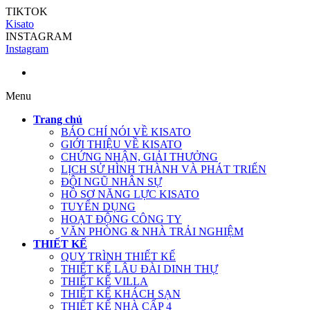
TIKTOK
Kisato
INSTAGRAM
Instagram
Menu
Trang chủ
BÁO CHÍ NÓI VỀ KISATO
GIỚI THIỆU VỀ KISATO
CHỨNG NHẬN, GIẢI THƯỞNG
LỊCH SỬ HÌNH THÀNH VÀ PHÁT TRIỂN
ĐỘI NGŨ NHÂN SỰ
HỒ SƠ NĂNG LỰC KISATO
TUYỂN DỤNG
HOẠT ĐỘNG CÔNG TY
VĂN PHÒNG & NHÀ TRẢI NGHIỆM
THIẾT KẾ
QUY TRÌNH THIẾT KẾ
THIẾT KẾ LÂU ĐÀI DINH THỰ
THIẾT KẾ VILLA
THIẾT KẾ KHÁCH SẠN
THIẾT KẾ NHÀ CẤP 4