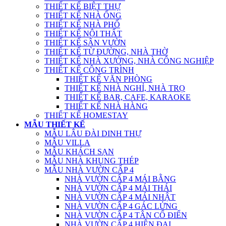
THIẾT KẾ BIỆT THỰ
THIẾT KẾ NHÀ ỐNG
THIẾT KẾ NHÀ PHỐ
THIẾT KẾ NỘI THẤT
THIẾT KẾ SÂN VƯỜN
THIẾT KẾ TỪ ĐƯỜNG, NHÀ THỜ
THIẾT KẾ NHÀ XƯỞNG, NHÀ CÔNG NGHIỆP
THIẾT KẾ CÔNG TRÌNH
THIẾT KẾ VĂN PHÒNG
THIẾT KẾ NHÀ NGHỈ, NHÀ TRỌ
THIẾT KẾ BAR, CAFE, KARAOKE
THIẾT KẾ NHÀ HÀNG
THIẾT KẾ HOMESTAY
MẪU THIẾT KẾ
MẪU LÂU ĐÀI DINH THỰ
MẪU VILLA
MẪU KHÁCH SẠN
MẪU NHÀ KHUNG THÉP
MẪU NHÀ VƯỜN CẤP 4
NHÀ VƯỜN CẤP 4 MÁI BẰNG
NHÀ VƯỜN CẤP 4 MÁI THÁI
NHÀ VƯỜN CẤP 4 MÁI NHẬT
NHÀ VƯỜN CẤP 4 GÁC LỬNG
NHÀ VƯỜN CẤP 4 TÂN CỔ ĐIỂN
NHÀ VƯỜN CẤP 4 HIỆN ĐẠI