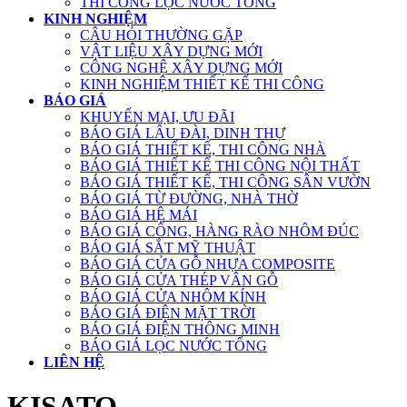
THI CÔNG LỌC NƯỚC TỔNG
KINH NGHIỆM
CÂU HỎI THƯỜNG GẶP
VẬT LIỆU XÂY DỰNG MỚI
CÔNG NGHỆ XÂY DỰNG MỚI
KINH NGHIỆM THIẾT KẾ THI CÔNG
BÁO GIÁ
KHUYẾN MẠI, ƯU ĐÃI
BÁO GIÁ LÂU ĐÀI, DINH THỰ
BÁO GIÁ THIẾT KẾ, THI CÔNG NHÀ
BÁO GIÁ THIẾT KẾ THI CÔNG NỘI THẤT
BÁO GIÁ THIẾT KẾ, THI CÔNG SÂN VƯỜN
BÁO GIÁ TỪ ĐƯỜNG, NHÀ THỜ
BÁO GIÁ HỆ MÁI
BÁO GIÁ CỔNG, HÀNG RÀO NHÔM ĐÚC
BÁO GIÁ SẮT MỸ THUẬT
BÁO GIÁ CỬA GỖ NHỰA COMPOSITE
BÁO GIÁ CỬA THÉP VÂN GỖ
BÁO GIÁ CỬA NHÔM KÍNH
BÁO GIÁ ĐIỆN MẶT TRỜI
BÁO GIÁ ĐIỆN THÔNG MINH
BÁO GIÁ LỌC NƯỚC TỔNG
LIÊN HỆ
KISATO