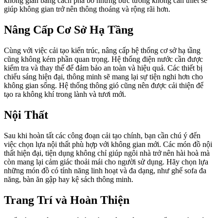
không gian bằng cách phá bỏ những bức tường không cần thiết sẽ
giúp không gian trở nên thông thoáng và rộng rãi hơn.
Nâng Cấp Cơ Sở Hạ Tầng
Cùng với việc cải tạo kiến trúc, nâng cấp hệ thống cơ sở hạ tầng
cũng không kém phần quan trọng. Hệ thống điện nước cần được
kiểm tra và thay thế để đảm bảo an toàn và hiệu quả. Các thiết bị
chiếu sáng hiện đại, thông minh sẽ mang lại sự tiện nghi hơn cho
không gian sống. Hệ thống thông gió cũng nên được cải thiện để
tạo ra không khí trong lành và tươi mới.
Nội Thất
Sau khi hoàn tất các công đoạn cải tạo chính, bạn cần chú ý đến
việc chọn lựa nội thất phù hợp với không gian mới. Các món đồ nội
thất hiện đại, tiện dụng không chỉ giúp ngôi nhà trở nên hài hoà mà
còn mang lại cảm giác thoải mái cho người sử dụng. Hãy chọn lựa
những món đồ có tính năng linh hoạt và đa dạng, như ghế sofa đa
năng, bàn ăn gập hay kệ sách thông minh.
Trang Trí và Hoàn Thiện