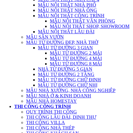
MẪU NỘI THẤT NHÀ PHỐ
MẪU NỘI THẤT NHÀ ỐNG
MẪU NỘI THẤT CÔNG TRÌNH
MẪU NỘI THẤT VĂN PHÒNG
MẪU NỘI THẤT SHOP, SHOWROOM
MẪU NỘI THẤT LÂU ĐÀI
MẪU SÂN VƯỜN
MẪU TỪ ĐƯỜNG ĐẸP, NHÀ THỜ
MẪU TỪ ĐƯỜNG 3 GIAN
MẪU TỪ ĐƯỜNG 2 MÁI
MẪU TỪ ĐƯỜNG 4 MÁI
MẪU TỪ ĐƯỜNG 8 MÁI
NHÀ TỪ ĐƯỜNG 5 GIAN
MẪU TỪ ĐƯỜNG 2 TẦNG
MẪU TỪ ĐƯỜNG CHỮ ĐINH
MẪU TỪ ĐƯỜNG CHỮ NHỊ
MẪU NHÀ XƯỞNG, NHÀ CÔNG NGHIỆP
MẪU NHÀ Ở & KINH DOANH
MẪU NHÀ HOMESTAY
THI CÔNG CÔNG TRÌNH
QUY TRÌNH THI CÔNG
THI CÔNG LÂU ĐÀI, DINH THỰ
THI CÔNG VILLA
THI CÔNG NHÀ THÉP