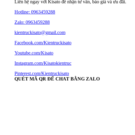
Liên hệ ngay với Kisato để nhận tư vấn, báo giá và ưu đãi.
Hotline:
0963459288
Zalo: 0963459288
kientruckisato@gmail.com
Facebook.com/Kientruckisato
Youtube.com/Kisato
Instagram.com/Kisatokientruc
Pinterest.com/Kientruckisato
QUÉT MÃ QR ĐỂ CHAT BẰNG ZALO