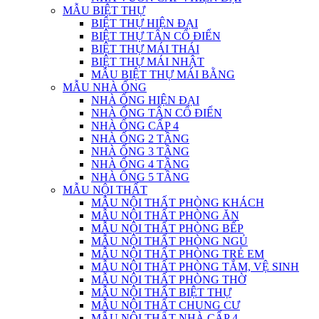
MẪU BIỆT THỰ
BIỆT THỰ HIỆN ĐẠI
BIỆT THỰ TÂN CỔ ĐIỂN
BIỆT THỰ MÁI THÁI
BIỆT THỰ MÁI NHẬT
MẪU BIỆT THỰ MÁI BẰNG
MẪU NHÀ ỐNG
NHÀ ỐNG HIỆN ĐẠI
NHÀ ỐNG TÂN CỔ ĐIỂN
NHÀ ỐNG CẤP 4
NHÀ ỐNG 2 TẦNG
NHÀ ỐNG 3 TẦNG
NHÀ ỐNG 4 TẦNG
NHÀ ỐNG 5 TẦNG
MẪU NỘI THẤT
MẪU NỘI THẤT PHÒNG KHÁCH
MẪU NỘI THẤT PHÒNG ĂN
MẪU NỘI THẤT PHÒNG BẾP
MẪU NỘI THẤT PHÒNG NGỦ
MẪU NỘI THẤT PHÒNG TRẺ EM
MẪU NỘI THẤT PHÒNG TẮM, VỆ SINH
MẪU NỘI THẤT PHÒNG THỜ
MẪU NỘI THẤT BIỆT THỰ
MẪU NỘI THẤT CHUNG CƯ
MẪU NỘI THẤT NHÀ CẤP 4