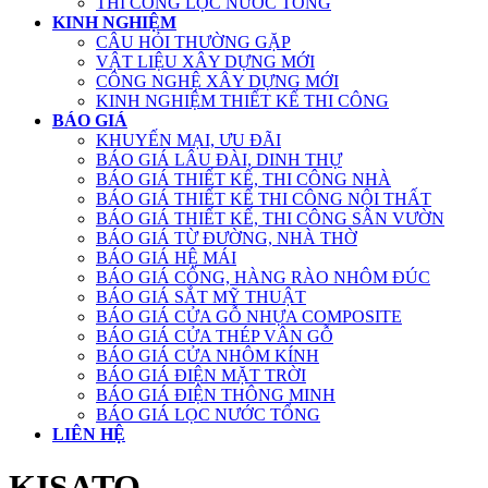
THI CÔNG LỌC NƯỚC TỔNG
KINH NGHIỆM
CÂU HỎI THƯỜNG GẶP
VẬT LIỆU XÂY DỰNG MỚI
CÔNG NGHỆ XÂY DỰNG MỚI
KINH NGHIỆM THIẾT KẾ THI CÔNG
BÁO GIÁ
KHUYẾN MẠI, ƯU ĐÃI
BÁO GIÁ LÂU ĐÀI, DINH THỰ
BÁO GIÁ THIẾT KẾ, THI CÔNG NHÀ
BÁO GIÁ THIẾT KẾ THI CÔNG NỘI THẤT
BÁO GIÁ THIẾT KẾ, THI CÔNG SÂN VƯỜN
BÁO GIÁ TỪ ĐƯỜNG, NHÀ THỜ
BÁO GIÁ HỆ MÁI
BÁO GIÁ CỔNG, HÀNG RÀO NHÔM ĐÚC
BÁO GIÁ SẮT MỸ THUẬT
BÁO GIÁ CỬA GỖ NHỰA COMPOSITE
BÁO GIÁ CỬA THÉP VÂN GỖ
BÁO GIÁ CỬA NHÔM KÍNH
BÁO GIÁ ĐIỆN MẶT TRỜI
BÁO GIÁ ĐIỆN THÔNG MINH
BÁO GIÁ LỌC NƯỚC TỔNG
LIÊN HỆ
KISATO