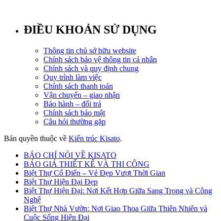
ĐIỀU KHOẢN SỬ DỤNG
Thông tin chủ sở hữu website
Chính sách bảo vệ thông tin cá nhân
Chính sách và quy định chung
Quy trình làm việc
Chính sách thanh toán
Vận chuyển – giao nhận
Bảo hành – đổi trả
Chính sách bảo mật
Câu hỏi thường gặp
Bản quyền thuộc về
Kiến trúc Kisato
.
BÁO CHÍ NÓI VỀ KISATO
BÁO GIÁ THIẾT KẾ VÀ THI CÔNG
Biệt Thự Cổ Điển – Vẻ Đẹp Vượt Thời Gian
Biệt Thự Hiện Đại Đẹp
Biệt Thự Hiện Đại: Nơi Kết Hợp Giữa Sang Trọng và Công
Nghệ
Biệt Thự Nhà Vườn: Nơi Giao Thoa Giữa Thiên Nhiên và
Cuộc Sống Hiện Đại