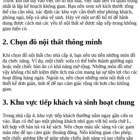
Trước khi bắt tay vào việc bố trí nội thất, việc đầu tiên và quan trọng
nhất là lập kế hoạch không gian. Bạn nên xem xét kích thước tổng
thể của căn nhà, xác định các khu vực cần thiết như phòng khách,
phòng ngủ, bếp và nhà vệ sinh. Hãy vẽ một sơ đồ bố trí để hình
dung được cách mà các yếu tố nội thất sẽ được sắp xếp trong không
gian hiện có.
2. Chọn đồ nội thất thông minh
Khi chọn đồ nội thất cho nhà cấp 4, bạn nên ưu tiên những món đồ
đa chức năng. Ví dụ, một chiếc sofa có thể biến thành giường ngủ
hoặc một chiếc bàn ăn có khả năng mở rộng. Những món đồ như
vậy không chỉ tiết kiệm diện tích mà còn mang lại sự tiện lợi cho các
hoạt động hàng ngày. Ngoài ra, nên chọn những món nội thất có
thiết kế đơn giản, tinh tế để tạo cảm giác rộng rãi hơn cho không
gian.
3. Khu vực tiếp khách và sinh hoạt chung
Trong nhà cấp 4, khu vực tiếp khách thường nằm ngay gần cửa ra
vào. Bạn có thể tạo một phòng khách nhỏ gọn với bộ sofa chữ L,
kết hợp với bàn trà và kệ sách. Nên chọn màu sắc sáng và các gam
màu nhẹ để tạo cảm giác thoáng đãng. Nếu không gian cho phép,
một chiếc gương lớn sẽ giúp phản chiếu ánh sáng và tạo chiều sâu