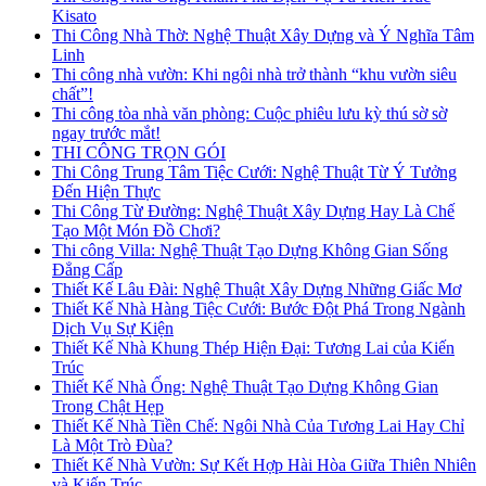
Kisato
Thi Công Nhà Thờ: Nghệ Thuật Xây Dựng và Ý Nghĩa Tâm
Linh
Thi công nhà vườn: Khi ngôi nhà trở thành “khu vườn siêu
chất”!
Thi công tòa nhà văn phòng: Cuộc phiêu lưu kỳ thú sờ sờ
ngay trước mắt!
THI CÔNG TRỌN GÓI
Thi Công Trung Tâm Tiệc Cưới: Nghệ Thuật Từ Ý Tưởng
Đến Hiện Thực
Thi Công Từ Đường: Nghệ Thuật Xây Dựng Hay Là Chế
Tạo Một Món Đồ Chơi?
Thi công Villa: Nghệ Thuật Tạo Dựng Không Gian Sống
Đẳng Cấp
Thiết Kế Lâu Đài: Nghệ Thuật Xây Dựng Những Giấc Mơ
Thiết Kế Nhà Hàng Tiệc Cưới: Bước Đột Phá Trong Ngành
Dịch Vụ Sự Kiện
Thiết Kế Nhà Khung Thép Hiện Đại: Tương Lai của Kiến
Trúc
Thiết Kế Nhà Ống: Nghệ Thuật Tạo Dựng Không Gian
Trong Chật Hẹp
Thiết Kế Nhà Tiền Chế: Ngôi Nhà Của Tương Lai Hay Chỉ
Là Một Trò Đùa?
Thiết Kế Nhà Vườn: Sự Kết Hợp Hài Hòa Giữa Thiên Nhiên
và Kiến Trúc