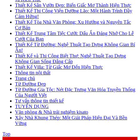
Thiết Kế Sân Vườn Đẹp: Biến Giấc Mơ Thành Hiện Thực
Thiết Kế Thi Công Viện Dưỡng Lão: Một Hành Trình Đầy
Cảm Hứng!
Thiết Kế Tòa Nhà Văn Phòng: Xu Hướng và Nguyên Tắc
Cơ Bản
Thiết Kế Trung Tâm Tiệc Cưới: Dấu Ấn Đáng Nhớ Cho Lễ
Cưới Của Bạn
Thiết Kế Từ Đường: Nghệ Thuật Tạo Dựng Không Gian Bí
Ẩn!
Thiết Kế và Thi Công Biệt Thự: Nghệ Thuật Tạo Dựng
Không Gian Sống Đẳng Cấp
Thiết Kế Villa: Từ Giấc Mơ Đến Hiện Thực
Thông tin nội thất
Trang chủ
Từ Đường Đẹp
Từ Đường Gia Tộc: Nét Đặc Trưng Văn Hóa Truyền Thống
Của Người Việt
Tư vấn thông tin thiết kế
TUYỂN DỤNG
Văn phòng & Nhà trải nghiệm kisato
Xây Nhà Khung Thép: Một Giải Pháp Hiện Đại Và Bền
Vững
Top