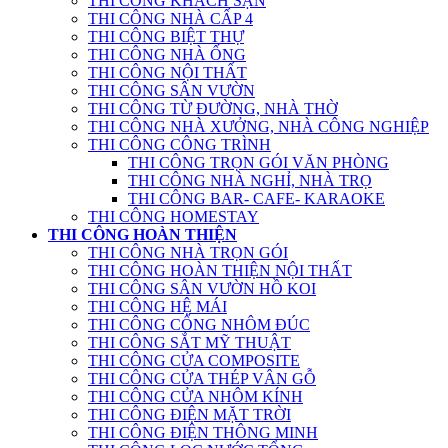
THI CÔNG KHÁCH SẠN
THI CÔNG NHÀ CẤP 4
THI CÔNG BIỆT THỰ
THI CÔNG NHÀ ỐNG
THI CÔNG NỘI THẤT
THI CÔNG SÂN VƯỜN
THI CÔNG TỪ ĐƯỜNG, NHÀ THỜ
THI CÔNG NHÀ XƯỞNG, NHÀ CÔNG NGHIỆP
THI CÔNG CÔNG TRÌNH
THI CÔNG TRỌN GÓI VĂN PHÒNG
THI CÔNG NHÀ NGHỈ, NHÀ TRỌ
THI CÔNG BAR- CAFE- KARAOKE
THI CÔNG HOMESTAY
THI CÔNG HOÀN THIỆN
THI CÔNG NHÀ TRỌN GÓI
THI CÔNG HOÀN THIỆN NỘI THẤT
THI CÔNG SÂN VƯỜN HỒ KOI
THI CÔNG HỆ MÁI
THI CÔNG CỔNG NHÔM ĐÚC
THI CÔNG SẮT MỸ THUẬT
THI CÔNG CỬA COMPOSITE
THI CÔNG CỬA THÉP VÂN GỖ
THI CÔNG CỬA NHÔM KÍNH
THI CÔNG ĐIỆN MẶT TRỜI
THI CÔNG ĐIỆN THÔNG MINH