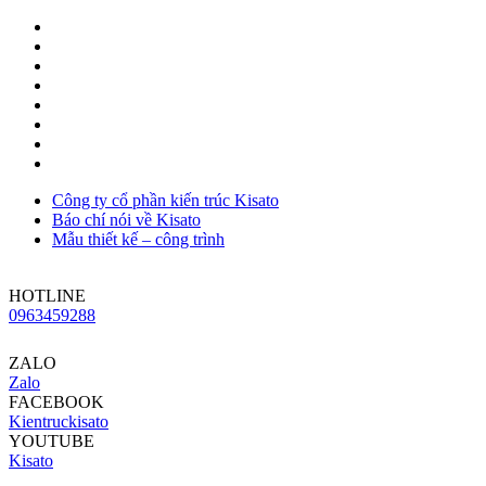
Công ty cổ phần kiến trúc Kisato
Báo chí nói về Kisato
Mẫu thiết kế – công trình
HOTLINE
0963459288
ZALO
Zalo
FACEBOOK
Kientruckisato
YOUTUBE
Kisato