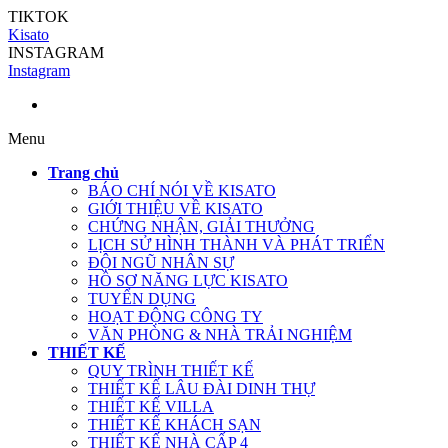
TIKTOK
Kisato
INSTAGRAM
Instagram
Menu
Trang chủ
BÁO CHÍ NÓI VỀ KISATO
GIỚI THIỆU VỀ KISATO
CHỨNG NHẬN, GIẢI THƯỞNG
LỊCH SỬ HÌNH THÀNH VÀ PHÁT TRIỂN
ĐỘI NGŨ NHÂN SỰ
HỒ SƠ NĂNG LỰC KISATO
TUYỂN DỤNG
HOẠT ĐỘNG CÔNG TY
VĂN PHÒNG & NHÀ TRẢI NGHIỆM
THIẾT KẾ
QUY TRÌNH THIẾT KẾ
THIẾT KẾ LÂU ĐÀI DINH THỰ
THIẾT KẾ VILLA
THIẾT KẾ KHÁCH SẠN
THIẾT KẾ NHÀ CẤP 4