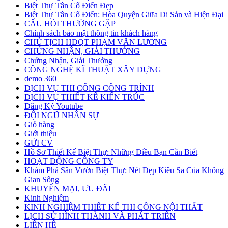
Biệt Thự Tân Cổ Điển Đẹp
Biệt Thự Tân Cổ Điển: Hòa Quyện Giữa Di Sản và Hiện Đại
CÂU HỎI THƯỜNG GẶP
Chính sách bảo mật thông tin khách hàng
CHỦ TỊCH HĐQT PHẠM VĂN LƯƠNG
CHỨNG NHẬN, GIẢI THƯỞNG
Chứng Nhận, Giải Thưởng
CÔNG NGHỆ KĨ THUẬT XÂY DỰNG
demo 360
DỊCH VỤ THI CÔNG CÔNG TRÌNH
DỊCH VỤ THIẾT KẾ KIẾN TRÚC
Đăng Ký Youtube
ĐỘI NGŨ NHÂN SỰ
Giỏ hàng
Giới thiệu
GỬI CV
Hồ Sơ Thiết Kế Biệt Thự: Những Điều Bạn Cần Biết
HOẠT ĐỘNG CÔNG TY
Khám Phá Sân Vườn Biệt Thự: Nét Đẹp Kiêu Sa Của Không
Gian Sống
KHUYẾN MẠI, ƯU ĐÃI
Kinh Nghiệm
KINH NGHIỆM THIẾT KẾ THI CÔNG NỘI THẤT
LỊCH SỬ HÌNH THÀNH VÀ PHÁT TRIỂN
LIÊN HỆ