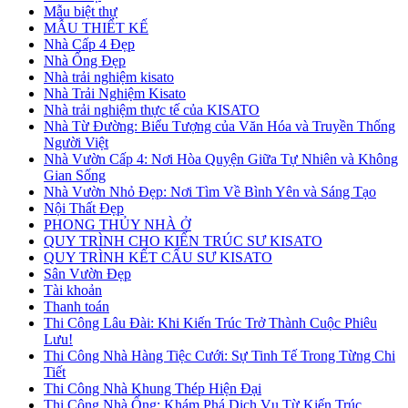
Mẫu biệt thự
MẪU THIẾT KẾ
Nhà Cấp 4 Đẹp
Nhà Ống Đẹp
Nhà trải nghiệm kisato
Nhà Trải Nghiệm Kisato
Nhà trải nghiệm thực tế của KISATO
Nhà Từ Đường: Biểu Tượng của Văn Hóa và Truyền Thống
Người Việt
Nhà Vườn Cấp 4: Nơi Hòa Quyện Giữa Tự Nhiên và Không
Gian Sống
Nhà Vườn Nhỏ Đẹp: Nơi Tìm Về Bình Yên và Sáng Tạo
Nội Thất Đẹp
PHONG THỦY NHÀ Ở
QUY TRÌNH CHO KIẾN TRÚC SƯ KISATO
QUY TRÌNH KẾT CẤU SƯ KISATO
Sân Vườn Đẹp
Tài khoản
Thanh toán
Thi Công Lâu Đài: Khi Kiến Trúc Trở Thành Cuộc Phiêu
Lưu!
Thi Công Nhà Hàng Tiệc Cưới: Sự Tinh Tế Trong Từng Chi
Tiết
Thi Công Nhà Khung Thép Hiện Đại
Thi Công Nhà Ống: Khám Phá Dịch Vụ Từ Kiến Trúc