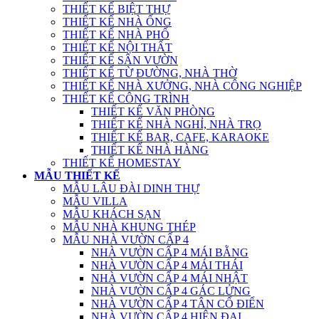
THIẾT KẾ BIỆT THỰ
THIẾT KẾ NHÀ ỐNG
THIẾT KẾ NHÀ PHỐ
THIẾT KẾ NỘI THẤT
THIẾT KẾ SÂN VƯỜN
THIẾT KẾ TỪ ĐƯỜNG, NHÀ THỜ
THIẾT KẾ NHÀ XƯỞNG, NHÀ CÔNG NGHIỆP
THIẾT KẾ CÔNG TRÌNH
THIẾT KẾ VĂN PHÒNG
THIẾT KẾ NHÀ NGHỈ, NHÀ TRỌ
THIẾT KẾ BAR, CAFE, KARAOKE
THIẾT KẾ NHÀ HÀNG
THIẾT KẾ HOMESTAY
MẪU THIẾT KẾ
MẪU LÂU ĐÀI DINH THỰ
MẪU VILLA
MẪU KHÁCH SẠN
MẪU NHÀ KHUNG THÉP
MẪU NHÀ VƯỜN CẤP 4
NHÀ VƯỜN CẤP 4 MÁI BẰNG
NHÀ VƯỜN CẤP 4 MÁI THÁI
NHÀ VƯỜN CẤP 4 MÁI NHẬT
NHÀ VƯỜN CẤP 4 GÁC LỬNG
NHÀ VƯỜN CẤP 4 TÂN CỔ ĐIỂN
NHÀ VƯỜN CẤP 4 HIỆN ĐẠI