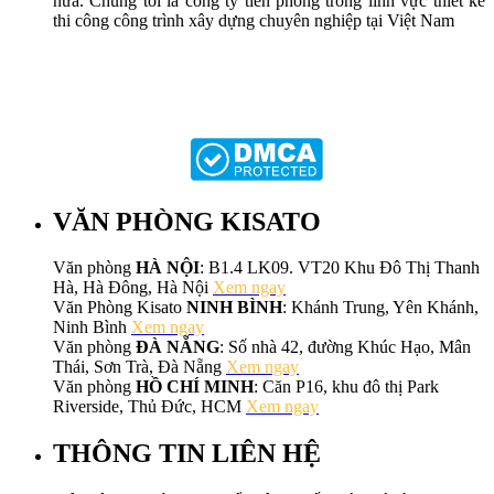
nữa. Chúng tôi là công ty tiên phong trong lĩnh vực thiết kế
thi công công trình xây dựng chuyên nghiệp tại Việt Nam
VĂN PHÒNG KISATO
Văn phòng
HÀ NỘI
: B1.4 LK09. VT20 Khu Đô Thị Thanh
Hà, Hà Đông, Hà Nội
Xem ngay
Văn Phòng Kisato
NINH BÌNH
: Khánh Trung, Yên Khánh,
Ninh Bình
Xem ngay
Văn phòng
ĐÀ NẴNG
: Số nhà 42, đường Khúc Hạo, Mân
Thái, Sơn Trà, Đà Nẵng
Xem ngay
Văn phòng
HỒ CHÍ MINH
: Căn P16, khu đô thị Park
Riverside, Thủ Đức, HCM
Xem ngay
THÔNG TIN LIÊN HỆ