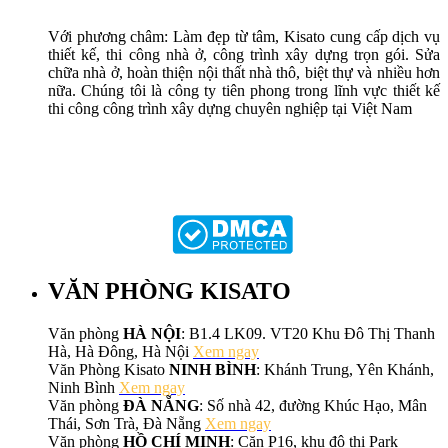
Với phương châm: Làm đẹp từ tâm, Kisato cung cấp dịch vụ
thiết kế, thi công nhà ở, công trình xây dựng trọn gói. Sửa
chữa nhà ở, hoàn thiện nội thất nhà thô, biệt thự và nhiều hơn
nữa. Chúng tôi là công ty tiên phong trong lĩnh vực thiết kế
thi công công trình xây dựng chuyên nghiệp tại Việt Nam
VĂN PHÒNG KISATO
Văn phòng
HÀ NỘI
: B1.4 LK09. VT20 Khu Đô Thị Thanh
Hà, Hà Đông, Hà Nội
Xem ngay
Văn Phòng Kisato
NINH BÌNH
: Khánh Trung, Yên Khánh,
Ninh Bình
Xem ngay
Văn phòng
ĐÀ NẴNG
: Số nhà 42, đường Khúc Hạo, Mân
Thái, Sơn Trà, Đà Nẵng
Xem ngay
Văn phòng
HỒ CHÍ MINH
: Căn P16, khu đô thị Park