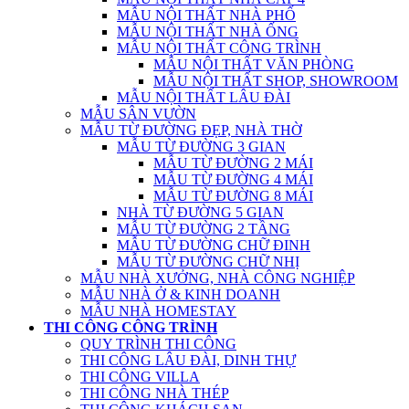
MẪU NỘI THẤT NHÀ PHỐ
MẪU NỘI THẤT NHÀ ỐNG
MẪU NỘI THẤT CÔNG TRÌNH
MẪU NỘI THẤT VĂN PHÒNG
MẪU NỘI THẤT SHOP, SHOWROOM
MẪU NỘI THẤT LÂU ĐÀI
MẪU SÂN VƯỜN
MẪU TỪ ĐƯỜNG ĐẸP, NHÀ THỜ
MẪU TỪ ĐƯỜNG 3 GIAN
MẪU TỪ ĐƯỜNG 2 MÁI
MẪU TỪ ĐƯỜNG 4 MÁI
MẪU TỪ ĐƯỜNG 8 MÁI
NHÀ TỪ ĐƯỜNG 5 GIAN
MẪU TỪ ĐƯỜNG 2 TẦNG
MẪU TỪ ĐƯỜNG CHỮ ĐINH
MẪU TỪ ĐƯỜNG CHỮ NHỊ
MẪU NHÀ XƯỞNG, NHÀ CÔNG NGHIỆP
MẪU NHÀ Ở & KINH DOANH
MẪU NHÀ HOMESTAY
THI CÔNG CÔNG TRÌNH
QUY TRÌNH THI CÔNG
THI CÔNG LÂU ĐÀI, DINH THỰ
THI CÔNG VILLA
THI CÔNG NHÀ THÉP