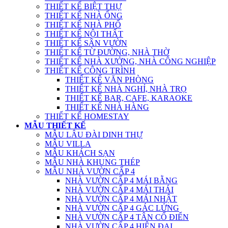
THIẾT KẾ BIỆT THỰ
THIẾT KẾ NHÀ ỐNG
THIẾT KẾ NHÀ PHỐ
THIẾT KẾ NỘI THẤT
THIẾT KẾ SÂN VƯỜN
THIẾT KẾ TỪ ĐƯỜNG, NHÀ THỜ
THIẾT KẾ NHÀ XƯỞNG, NHÀ CÔNG NGHIỆP
THIẾT KẾ CÔNG TRÌNH
THIẾT KẾ VĂN PHÒNG
THIẾT KẾ NHÀ NGHỈ, NHÀ TRỌ
THIẾT KẾ BAR, CAFE, KARAOKE
THIẾT KẾ NHÀ HÀNG
THIẾT KẾ HOMESTAY
MẪU THIẾT KẾ
MẪU LÂU ĐÀI DINH THỰ
MẪU VILLA
MẪU KHÁCH SẠN
MẪU NHÀ KHUNG THÉP
MẪU NHÀ VƯỜN CẤP 4
NHÀ VƯỜN CẤP 4 MÁI BẰNG
NHÀ VƯỜN CẤP 4 MÁI THÁI
NHÀ VƯỜN CẤP 4 MÁI NHẬT
NHÀ VƯỜN CẤP 4 GÁC LỬNG
NHÀ VƯỜN CẤP 4 TÂN CỔ ĐIỂN
NHÀ VƯỜN CẤP 4 HIỆN ĐẠI