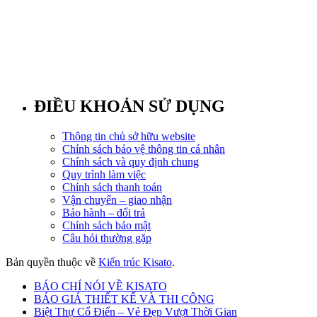
ĐIỀU KHOẢN SỬ DỤNG
Thông tin chủ sở hữu website
Chính sách bảo vệ thông tin cá nhân
Chính sách và quy định chung
Quy trình làm việc
Chính sách thanh toán
Vận chuyển – giao nhận
Bảo hành – đổi trả
Chính sách bảo mật
Câu hỏi thường gặp
Bản quyền thuộc về
Kiến trúc Kisato
.
BÁO CHÍ NÓI VỀ KISATO
BÁO GIÁ THIẾT KẾ VÀ THI CÔNG
Biệt Thự Cổ Điển – Vẻ Đẹp Vượt Thời Gian