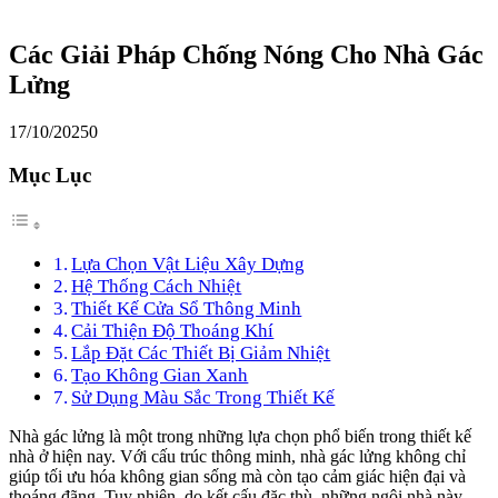
Các Giải Pháp Chống Nóng Cho Nhà Gác
Lửng
17/10/2025
0
Mục Lục
Lựa Chọn Vật Liệu Xây Dựng
Hệ Thống Cách Nhiệt
Thiết Kế Cửa Sổ Thông Minh
Cải Thiện Độ Thoáng Khí
Lắp Đặt Các Thiết Bị Giảm Nhiệt
Tạo Không Gian Xanh
Sử Dụng Màu Sắc Trong Thiết Kế
Nhà gác lửng là một trong những lựa chọn phổ biến trong thiết kế
nhà ở hiện nay. Với cấu trúc thông minh, nhà gác lửng không chỉ
giúp tối ưu hóa không gian sống mà còn tạo cảm giác hiện đại và
thoáng đãng. Tuy nhiên, do kết cấu đặc thù, những ngôi nhà này