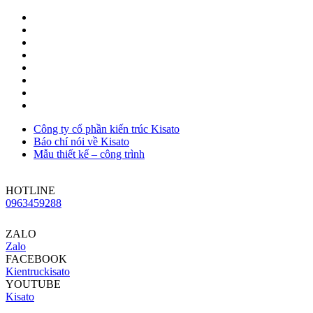
Công ty cổ phần kiến trúc Kisato
Báo chí nói về Kisato
Mẫu thiết kế – công trình
HOTLINE
0963459288
ZALO
Zalo
FACEBOOK
Kientruckisato
YOUTUBE
Kisato