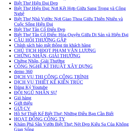
Biệt Thự Hiện Đại Đẹp
Biệt Thự Hiện Đại: Nơi Kết Hợp Giữa Sang Trọng và Công
Nghệ
Biệt Thự Nhà Vườn: Nơi Giao Thoa Giữa Thiên Nhiên và
Cuộc Sống Hiện Đại
Biệt Thự Tân Cổ Điển Đẹp
Biệt Thự Tân Cổ Điển: Hòa Quyện Giữa Di Sản và Hiện Đại
CÂU HỎI THƯỜNG GẶP
Chính sách bảo mật thông tin khách hàng
CHỦ TỊCH HĐQT PHẠM VĂN LƯƠNG
CHỨNG NHẬN, GIẢI THƯỞNG
Chứng Nhận, Giải Thưởng
CÔNG NGHỆ KĨ THUẬT XÂY DỰNG
demo 360
DỊCH VỤ THI CÔNG CÔNG TRÌNH
DỊCH VỤ THIẾT KẾ KIẾN TRÚC
Đăng Ký Youtube
ĐỘI NGŨ NHÂN SỰ
Giỏ hàng
Giới thiệu
GỬI CV
Hồ Sơ Thiết Kế Biệt Thự: Những Điều Bạn Cần Biết
HOẠT ĐỘNG CÔNG TY
Khám Phá Sân Vườn Biệt Thự: Nét Đẹp Kiêu Sa Của Không
Gian Sống