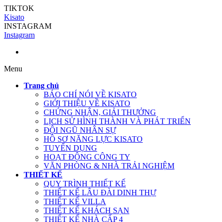
TIKTOK
Kisato
INSTAGRAM
Instagram
Menu
Trang chủ
BÁO CHÍ NÓI VỀ KISATO
GIỚI THIỆU VỀ KISATO
CHỨNG NHẬN, GIẢI THƯỞNG
LỊCH SỬ HÌNH THÀNH VÀ PHÁT TRIỂN
ĐỘI NGŨ NHÂN SỰ
HỒ SƠ NĂNG LỰC KISATO
TUYỂN DỤNG
HOẠT ĐỘNG CÔNG TY
VĂN PHÒNG & NHÀ TRẢI NGHIỆM
THIẾT KẾ
QUY TRÌNH THIẾT KẾ
THIẾT KẾ LÂU ĐÀI DINH THỰ
THIẾT KẾ VILLA
THIẾT KẾ KHÁCH SẠN
THIẾT KẾ NHÀ CẤP 4