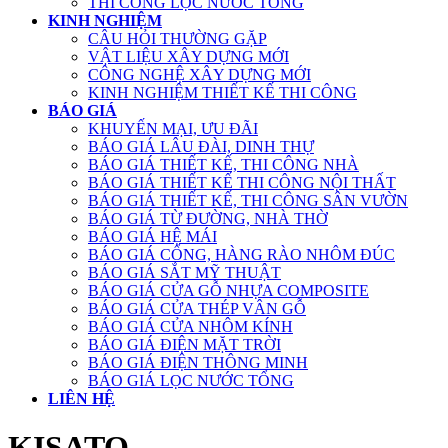
THI CÔNG LỌC NƯỚC TỔNG
KINH NGHIỆM
CÂU HỎI THƯỜNG GẶP
VẬT LIỆU XÂY DỰNG MỚI
CÔNG NGHỆ XÂY DỰNG MỚI
KINH NGHIỆM THIẾT KẾ THI CÔNG
BÁO GIÁ
KHUYẾN MẠI, ƯU ĐÃI
BÁO GIÁ LÂU ĐÀI, DINH THỰ
BÁO GIÁ THIẾT KẾ, THI CÔNG NHÀ
BÁO GIÁ THIẾT KẾ THI CÔNG NỘI THẤT
BÁO GIÁ THIẾT KẾ, THI CÔNG SÂN VƯỜN
BÁO GIÁ TỪ ĐƯỜNG, NHÀ THỜ
BÁO GIÁ HỆ MÁI
BÁO GIÁ CỔNG, HÀNG RÀO NHÔM ĐÚC
BÁO GIÁ SẮT MỸ THUẬT
BÁO GIÁ CỬA GỖ NHỰA COMPOSITE
BÁO GIÁ CỬA THÉP VÂN GỖ
BÁO GIÁ CỬA NHÔM KÍNH
BÁO GIÁ ĐIỆN MẶT TRỜI
BÁO GIÁ ĐIỆN THÔNG MINH
BÁO GIÁ LỌC NƯỚC TỔNG
LIÊN HỆ
KISATO