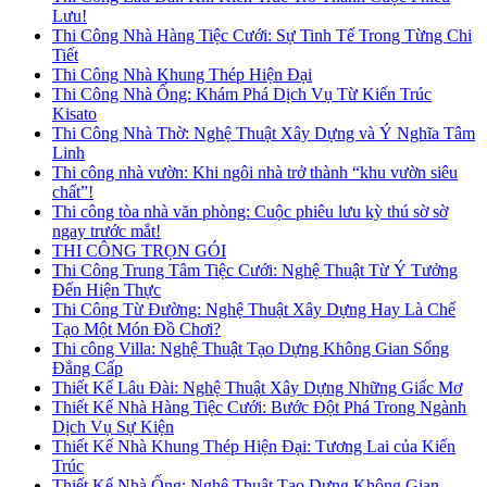
Lưu!
Thi Công Nhà Hàng Tiệc Cưới: Sự Tinh Tế Trong Từng Chi
Tiết
Thi Công Nhà Khung Thép Hiện Đại
Thi Công Nhà Ống: Khám Phá Dịch Vụ Từ Kiến Trúc
Kisato
Thi Công Nhà Thờ: Nghệ Thuật Xây Dựng và Ý Nghĩa Tâm
Linh
Thi công nhà vườn: Khi ngôi nhà trở thành “khu vườn siêu
chất”!
Thi công tòa nhà văn phòng: Cuộc phiêu lưu kỳ thú sờ sờ
ngay trước mắt!
THI CÔNG TRỌN GÓI
Thi Công Trung Tâm Tiệc Cưới: Nghệ Thuật Từ Ý Tưởng
Đến Hiện Thực
Thi Công Từ Đường: Nghệ Thuật Xây Dựng Hay Là Chế
Tạo Một Món Đồ Chơi?
Thi công Villa: Nghệ Thuật Tạo Dựng Không Gian Sống
Đẳng Cấp
Thiết Kế Lâu Đài: Nghệ Thuật Xây Dựng Những Giấc Mơ
Thiết Kế Nhà Hàng Tiệc Cưới: Bước Đột Phá Trong Ngành
Dịch Vụ Sự Kiện
Thiết Kế Nhà Khung Thép Hiện Đại: Tương Lai của Kiến
Trúc
Thiết Kế Nhà Ống: Nghệ Thuật Tạo Dựng Không Gian