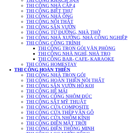
THI CÔNG KHÁCH SẠN
THI CÔNG NHÀ CẤP 4
THI CÔNG BIỆT THỰ
THI CÔNG NHÀ ỐNG
THI CÔNG NỘI THẤT
THI CÔNG SÂN VƯỜN
THI CÔNG TỪ ĐƯỜNG, NHÀ THỜ
THI CÔNG NHÀ XƯỞNG, NHÀ CÔNG NGHIỆP
THI CÔNG CÔNG TRÌNH
THI CÔNG TRỌN GÓI VĂN PHÒNG
THI CÔNG NHÀ NGHỈ, NHÀ TRỌ
THI CÔNG BAR- CAFE- KARAOKE
THI CÔNG HOMESTAY
THI CÔNG HOÀN THIỆN
THI CÔNG NHÀ TRỌN GÓI
THI CÔNG HOÀN THIỆN NỘI THẤT
THI CÔNG SÂN VƯỜN HỒ KOI
THI CÔNG HỆ MÁI
THI CÔNG CỔNG NHÔM ĐÚC
THI CÔNG SẮT MỸ THUẬT
THI CÔNG CỬA COMPOSITE
THI CÔNG CỬA THÉP VÂN GỖ
THI CÔNG CỬA NHÔM KÍNH
THI CÔNG ĐIỆN MẶT TRỜI
THI CÔNG ĐIỆN THÔNG MINH