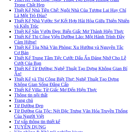
Trong Chật Hẹp
Thiết Kế Nhà Tiền Chế: Ngôi Nhà Của Tương Lai Hay Chỉ
Là Một Trò Đùa?
Thiết Kế Nhà Vườn: Sự Kết Hợp Hài Hòa Giữa Thiên Nhiên
và Kiến Trúc
Thiết Kế Sân Vườn Đẹp: Biến Giấc Mơ Thành Hiện Thực
Thiết Kế Thi Công Viện Dưỡng Lão: Một Hành Trình Đầy
Cảm Hứng!
Thiết Kế Tòa Nhà Văn Phòng: Xu Hướng và Nguyên Tắc
Cơ Bản
Thiết Kế Trung Tâm Tiệc Cưới: Dấu Ấn Đáng Nhớ Cho Lễ
Cưới Của Bạn
Thiết Kế Từ Đường: Nghệ Thuật Tạo Dựng Không Gian Bí
Ẩn!
Thiết Kế và Thi Công Biệt Thự: Nghệ Thuật Tạo Dựng
Không Gian Sống Đẳng Cấp
Thiết Kế Villa: Từ Giấc Mơ Đến Hiện Thực
Thông tin nội thất
Trang chủ
Từ Đường Đẹp
Từ Đường Gia Tộc: Nét Đặc Trưng Văn Hóa Truyền Thống
Của Người Việt
Tư vấn thông tin thiết kế
TUYỂN DỤNG