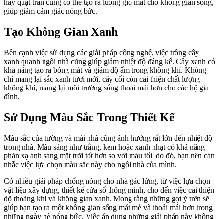
hay quạt trần cũng có thể tạo ra luồng gió mát cho không gian sống,
giúp giảm cảm giác nóng bức.
Tạo Không Gian Xanh
Bên cạnh việc sử dụng các giải pháp công nghệ, việc trồng cây
xanh quanh ngôi nhà cũng giúp giảm nhiệt độ đáng kể. Cây xanh có
khả năng tạo ra bóng mát và giảm độ ẩm trong không khí. Không
chỉ mang lại sắc xanh tươi mới, cây cối còn cải thiện chất lượng
không khí, mang lại môi trường sống thoải mái hơn cho các hộ gia
đình.
Sử Dụng Màu Sắc Trong Thiết Kế
Màu sắc của tường và mái nhà cũng ảnh hưởng rất lớn đến nhiệt độ
trong nhà. Màu sáng như trắng, kem hoặc xanh nhạt có khả năng
phản xạ ánh sáng mặt trời tốt hơn so với màu tối, do đó, bạn nên cân
nhắc việc lựa chọn màu sắc này cho ngôi nhà của mình.
Có nhiều giải pháp chống nóng cho nhà gác lửng, từ việc lựa chọn
vật liệu xây dựng, thiết kế cửa sổ thông minh, cho đến việc cải thiện
độ thoáng khí và không gian xanh. Mong rằng những gợi ý trên sẽ
giúp bạn tạo ra một không gian sống mát mẻ và thoải mái hơn trong
những ngày hè nóng bức. Việc áp dụng những giải pháp này không