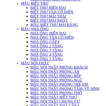
MẪU BIỆT THỰ
BIỆT THỰ HIỆN ĐẠI
BIỆT THỰ TÂN CỔ ĐIỂN
BIỆT THỰ MÁI THÁI
BIỆT THỰ MÁI NHẬT
MẪU BIỆT THỰ MÁI BẰNG
MẪU NHÀ ỐNG
NHÀ ỐNG HIỆN ĐẠI
NHÀ ỐNG TÂN CỔ ĐIỂN
NHÀ ỐNG CẤP 4
NHÀ ỐNG 2 TẦNG
NHÀ ỐNG 3 TẦNG
NHÀ ỐNG 4 TẦNG
NHÀ ỐNG 5 TẦNG
MẪU NỘI THẤT
MẪU NỘI THẤT PHÒNG KHÁCH
MẪU NỘI THẤT PHÒNG ĂN
MẪU NỘI THẤT PHÒNG BẾP
MẪU NỘI THẤT PHÒNG NGỦ
MẪU NỘI THẤT PHÒNG TRẺ EM
MẪU NỘI THẤT PHÒNG TẮM, VỆ SINH
MẪU NỘI THẤT PHÒNG THỜ
MẪU NỘI THẤT BIỆT THỰ
MẪU NỘI THẤT CHUNG CƯ
MẪU NỘI THẤT NHÀ CẤP 4