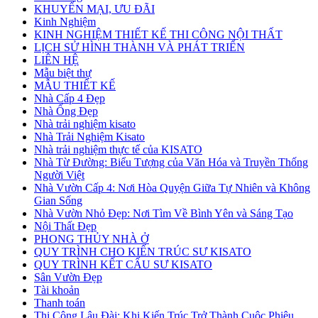
KHUYẾN MẠI, ƯU ĐÃI
Kinh Nghiệm
KINH NGHIỆM THIẾT KẾ THI CÔNG NỘI THẤT
LỊCH SỬ HÌNH THÀNH VÀ PHÁT TRIỂN
LIÊN HỆ
Mẫu biệt thự
MẪU THIẾT KẾ
Nhà Cấp 4 Đẹp
Nhà Ống Đẹp
Nhà trải nghiệm kisato
Nhà Trải Nghiệm Kisato
Nhà trải nghiệm thực tế của KISATO
Nhà Từ Đường: Biểu Tượng của Văn Hóa và Truyền Thống
Người Việt
Nhà Vườn Cấp 4: Nơi Hòa Quyện Giữa Tự Nhiên và Không
Gian Sống
Nhà Vườn Nhỏ Đẹp: Nơi Tìm Về Bình Yên và Sáng Tạo
Nội Thất Đẹp
PHONG THỦY NHÀ Ở
QUY TRÌNH CHO KIẾN TRÚC SƯ KISATO
QUY TRÌNH KẾT CẤU SƯ KISATO
Sân Vườn Đẹp
Tài khoản
Thanh toán
Thi Công Lâu Đài: Khi Kiến Trúc Trở Thành Cuộc Phiêu