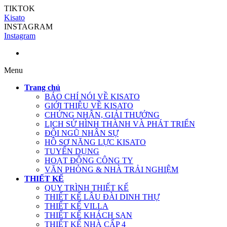
TIKTOK
Kisato
INSTAGRAM
Instagram
Menu
Trang chủ
BÁO CHÍ NÓI VỀ KISATO
GIỚI THIỆU VỀ KISATO
CHỨNG NHẬN, GIẢI THƯỞNG
LỊCH SỬ HÌNH THÀNH VÀ PHÁT TRIỂN
ĐỘI NGŨ NHÂN SỰ
HỒ SƠ NĂNG LỰC KISATO
TUYỂN DỤNG
HOẠT ĐỘNG CÔNG TY
VĂN PHÒNG & NHÀ TRẢI NGHIỆM
THIẾT KẾ
QUY TRÌNH THIẾT KẾ
THIẾT KẾ LÂU ĐÀI DINH THỰ
THIẾT KẾ VILLA
THIẾT KẾ KHÁCH SẠN
THIẾT KẾ NHÀ CẤP 4