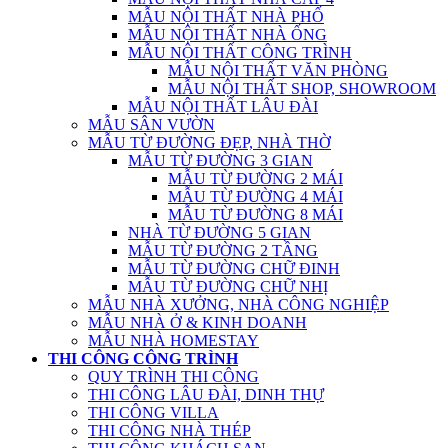
MẪU NỘI THẤT NHÀ PHỐ
MẪU NỘI THẤT NHÀ ỐNG
MẪU NỘI THẤT CÔNG TRÌNH
MẪU NỘI THẤT VĂN PHÒNG
MẪU NỘI THẤT SHOP, SHOWROOM
MẪU NỘI THẤT LÂU ĐÀI
MẪU SÂN VƯỜN
MẪU TỪ ĐƯỜNG ĐẸP, NHÀ THỜ
MẪU TỪ ĐƯỜNG 3 GIAN
MẪU TỪ ĐƯỜNG 2 MÁI
MẪU TỪ ĐƯỜNG 4 MÁI
MẪU TỪ ĐƯỜNG 8 MÁI
NHÀ TỪ ĐƯỜNG 5 GIAN
MẪU TỪ ĐƯỜNG 2 TẦNG
MẪU TỪ ĐƯỜNG CHỮ ĐINH
MẪU TỪ ĐƯỜNG CHỮ NHỊ
MẪU NHÀ XƯỞNG, NHÀ CÔNG NGHIỆP
MẪU NHÀ Ở & KINH DOANH
MẪU NHÀ HOMESTAY
THI CÔNG CÔNG TRÌNH
QUY TRÌNH THI CÔNG
THI CÔNG LÂU ĐÀI, DINH THỰ
THI CÔNG VILLA
THI CÔNG NHÀ THÉP