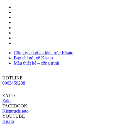
Công ty cổ phần kiến trúc Kisato
Báo chí nói về Kisato
Mẫu thiết kế – công trình
HOTLINE
0963459288
ZALO
Zalo
FACEBOOK
Kientruckisato
YOUTUBE
Kisato