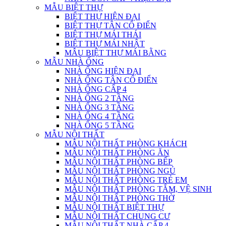
MẪU BIỆT THỰ
BIỆT THỰ HIỆN ĐẠI
BIỆT THỰ TÂN CỔ ĐIỂN
BIỆT THỰ MÁI THÁI
BIỆT THỰ MÁI NHẬT
MẪU BIỆT THỰ MÁI BẰNG
MẪU NHÀ ỐNG
NHÀ ỐNG HIỆN ĐẠI
NHÀ ỐNG TÂN CỔ ĐIỂN
NHÀ ỐNG CẤP 4
NHÀ ỐNG 2 TẦNG
NHÀ ỐNG 3 TẦNG
NHÀ ỐNG 4 TẦNG
NHÀ ỐNG 5 TẦNG
MẪU NỘI THẤT
MẪU NỘI THẤT PHÒNG KHÁCH
MẪU NỘI THẤT PHÒNG ĂN
MẪU NỘI THẤT PHÒNG BẾP
MẪU NỘI THẤT PHÒNG NGỦ
MẪU NỘI THẤT PHÒNG TRẺ EM
MẪU NỘI THẤT PHÒNG TẮM, VỆ SINH
MẪU NỘI THẤT PHÒNG THỜ
MẪU NỘI THẤT BIỆT THỰ
MẪU NỘI THẤT CHUNG CƯ
MẪU NỘI THẤT NHÀ CẤP 4