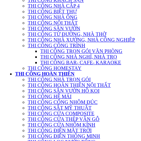
THI CÔNG KHÁCH SẠN
THI CÔNG NHÀ CẤP 4
THI CÔNG BIỆT THỰ
THI CÔNG NHÀ ỐNG
THI CÔNG NỘI THẤT
THI CÔNG SÂN VƯỜN
THI CÔNG TỪ ĐƯỜNG, NHÀ THỜ
THI CÔNG NHÀ XƯỞNG, NHÀ CÔNG NGHIỆP
THI CÔNG CÔNG TRÌNH
THI CÔNG TRỌN GÓI VĂN PHÒNG
THI CÔNG NHÀ NGHỈ, NHÀ TRỌ
THI CÔNG BAR- CAFE- KARAOKE
THI CÔNG HOMESTAY
THI CÔNG HOÀN THIỆN
THI CÔNG NHÀ TRỌN GÓI
THI CÔNG HOÀN THIỆN NỘI THẤT
THI CÔNG SÂN VƯỜN HỒ KOI
THI CÔNG HỆ MÁI
THI CÔNG CỔNG NHÔM ĐÚC
THI CÔNG SẮT MỸ THUẬT
THI CÔNG CỬA COMPOSITE
THI CÔNG CỬA THÉP VÂN GỖ
THI CÔNG CỬA NHÔM KÍNH
THI CÔNG ĐIỆN MẶT TRỜI
THI CÔNG ĐIỆN THÔNG MINH