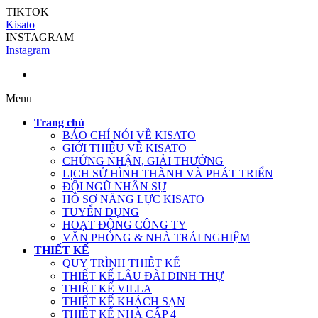
TIKTOK
Kisato
INSTAGRAM
Instagram
Menu
Trang chủ
BÁO CHÍ NÓI VỀ KISATO
GIỚI THIỆU VỀ KISATO
CHỨNG NHẬN, GIẢI THƯỞNG
LỊCH SỬ HÌNH THÀNH VÀ PHÁT TRIỂN
ĐỘI NGŨ NHÂN SỰ
HỒ SƠ NĂNG LỰC KISATO
TUYỂN DỤNG
HOẠT ĐỘNG CÔNG TY
VĂN PHÒNG & NHÀ TRẢI NGHIỆM
THIẾT KẾ
QUY TRÌNH THIẾT KẾ
THIẾT KẾ LÂU ĐÀI DINH THỰ
THIẾT KẾ VILLA
THIẾT KẾ KHÁCH SẠN
THIẾT KẾ NHÀ CẤP 4