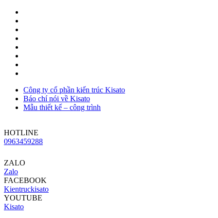
Công ty cổ phần kiến trúc Kisato
Báo chí nói về Kisato
Mẫu thiết kế – công trình
HOTLINE
0963459288
ZALO
Zalo
FACEBOOK
Kientruckisato
YOUTUBE
Kisato