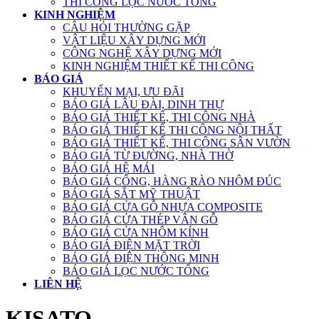
THI CÔNG LỌC NƯỚC TỔNG
KINH NGHIỆM
CÂU HỎI THƯỜNG GẶP
VẬT LIỆU XÂY DỰNG MỚI
CÔNG NGHỆ XÂY DỰNG MỚI
KINH NGHIỆM THIẾT KẾ THI CÔNG
BÁO GIÁ
KHUYẾN MẠI, ƯU ĐÃI
BÁO GIÁ LÂU ĐÀI, DINH THỰ
BÁO GIÁ THIẾT KẾ, THI CÔNG NHÀ
BÁO GIÁ THIẾT KẾ THI CÔNG NỘI THẤT
BÁO GIÁ THIẾT KẾ, THI CÔNG SÂN VƯỜN
BÁO GIÁ TỪ ĐƯỜNG, NHÀ THỜ
BÁO GIÁ HỆ MÁI
BÁO GIÁ CỔNG, HÀNG RÀO NHÔM ĐÚC
BÁO GIÁ SẮT MỸ THUẬT
BÁO GIÁ CỬA GỖ NHỰA COMPOSITE
BÁO GIÁ CỬA THÉP VÂN GỖ
BÁO GIÁ CỬA NHÔM KÍNH
BÁO GIÁ ĐIỆN MẶT TRỜI
BÁO GIÁ ĐIỆN THÔNG MINH
BÁO GIÁ LỌC NƯỚC TỔNG
LIÊN HỆ
KISATO