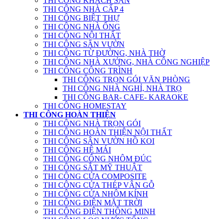
THI CÔNG KHÁCH SẠN
THI CÔNG NHÀ CẤP 4
THI CÔNG BIỆT THỰ
THI CÔNG NHÀ ỐNG
THI CÔNG NỘI THẤT
THI CÔNG SÂN VƯỜN
THI CÔNG TỪ ĐƯỜNG, NHÀ THỜ
THI CÔNG NHÀ XƯỞNG, NHÀ CÔNG NGHIỆP
THI CÔNG CÔNG TRÌNH
THI CÔNG TRỌN GÓI VĂN PHÒNG
THI CÔNG NHÀ NGHỈ, NHÀ TRỌ
THI CÔNG BAR- CAFE- KARAOKE
THI CÔNG HOMESTAY
THI CÔNG HOÀN THIỆN
THI CÔNG NHÀ TRỌN GÓI
THI CÔNG HOÀN THIỆN NỘI THẤT
THI CÔNG SÂN VƯỜN HỒ KOI
THI CÔNG HỆ MÁI
THI CÔNG CỔNG NHÔM ĐÚC
THI CÔNG SẮT MỸ THUẬT
THI CÔNG CỬA COMPOSITE
THI CÔNG CỬA THÉP VÂN GỖ
THI CÔNG CỬA NHÔM KÍNH
THI CÔNG ĐIỆN MẶT TRỜI
THI CÔNG ĐIỆN THÔNG MINH