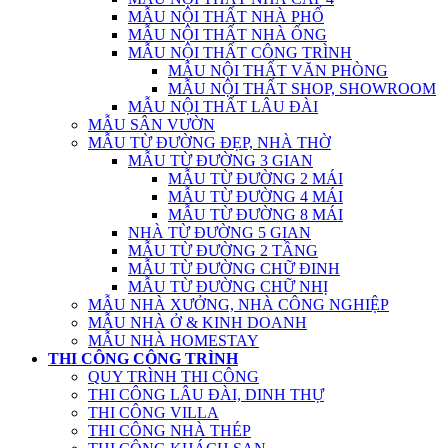
MẪU NỘI THẤT NHÀ PHỐ
MẪU NỘI THẤT NHÀ ỐNG
MẪU NỘI THẤT CÔNG TRÌNH
MẪU NỘI THẤT VĂN PHÒNG
MẪU NỘI THẤT SHOP, SHOWROOM
MẪU NỘI THẤT LÂU ĐÀI
MẪU SÂN VƯỜN
MẪU TỪ ĐƯỜNG ĐẸP, NHÀ THỜ
MẪU TỪ ĐƯỜNG 3 GIAN
MẪU TỪ ĐƯỜNG 2 MÁI
MẪU TỪ ĐƯỜNG 4 MÁI
MẪU TỪ ĐƯỜNG 8 MÁI
NHÀ TỪ ĐƯỜNG 5 GIAN
MẪU TỪ ĐƯỜNG 2 TẦNG
MẪU TỪ ĐƯỜNG CHỮ ĐINH
MẪU TỪ ĐƯỜNG CHỮ NHỊ
MẪU NHÀ XƯỞNG, NHÀ CÔNG NGHIỆP
MẪU NHÀ Ở & KINH DOANH
MẪU NHÀ HOMESTAY
THI CÔNG CÔNG TRÌNH
QUY TRÌNH THI CÔNG
THI CÔNG LÂU ĐÀI, DINH THỰ
THI CÔNG VILLA
THI CÔNG NHÀ THÉP