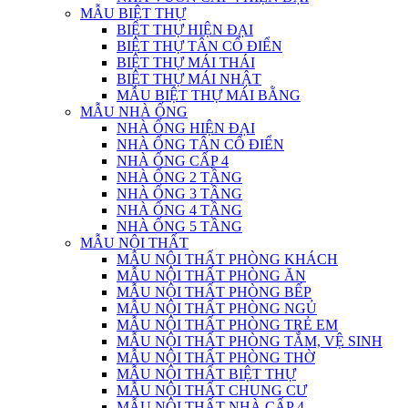
MẪU BIỆT THỰ
BIỆT THỰ HIỆN ĐẠI
BIỆT THỰ TÂN CỔ ĐIỂN
BIỆT THỰ MÁI THÁI
BIỆT THỰ MÁI NHẬT
MẪU BIỆT THỰ MÁI BẰNG
MẪU NHÀ ỐNG
NHÀ ỐNG HIỆN ĐẠI
NHÀ ỐNG TÂN CỔ ĐIỂN
NHÀ ỐNG CẤP 4
NHÀ ỐNG 2 TẦNG
NHÀ ỐNG 3 TẦNG
NHÀ ỐNG 4 TẦNG
NHÀ ỐNG 5 TẦNG
MẪU NỘI THẤT
MẪU NỘI THẤT PHÒNG KHÁCH
MẪU NỘI THẤT PHÒNG ĂN
MẪU NỘI THẤT PHÒNG BẾP
MẪU NỘI THẤT PHÒNG NGỦ
MẪU NỘI THẤT PHÒNG TRẺ EM
MẪU NỘI THẤT PHÒNG TẮM, VỆ SINH
MẪU NỘI THẤT PHÒNG THỜ
MẪU NỘI THẤT BIỆT THỰ
MẪU NỘI THẤT CHUNG CƯ
MẪU NỘI THẤT NHÀ CẤP 4