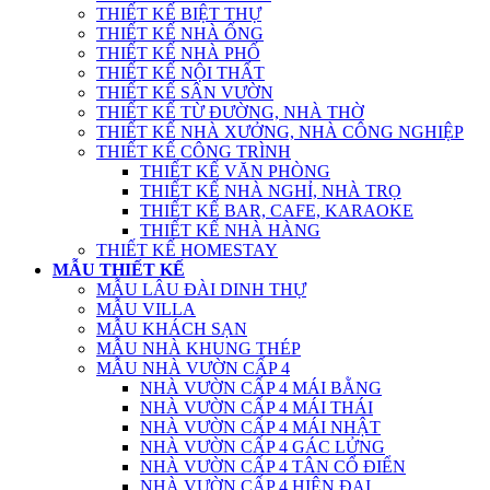
THIẾT KẾ BIỆT THỰ
THIẾT KẾ NHÀ ỐNG
THIẾT KẾ NHÀ PHỐ
THIẾT KẾ NỘI THẤT
THIẾT KẾ SÂN VƯỜN
THIẾT KẾ TỪ ĐƯỜNG, NHÀ THỜ
THIẾT KẾ NHÀ XƯỞNG, NHÀ CÔNG NGHIỆP
THIẾT KẾ CÔNG TRÌNH
THIẾT KẾ VĂN PHÒNG
THIẾT KẾ NHÀ NGHỈ, NHÀ TRỌ
THIẾT KẾ BAR, CAFE, KARAOKE
THIẾT KẾ NHÀ HÀNG
THIẾT KẾ HOMESTAY
MẪU THIẾT KẾ
MẪU LÂU ĐÀI DINH THỰ
MẪU VILLA
MẪU KHÁCH SẠN
MẪU NHÀ KHUNG THÉP
MẪU NHÀ VƯỜN CẤP 4
NHÀ VƯỜN CẤP 4 MÁI BẰNG
NHÀ VƯỜN CẤP 4 MÁI THÁI
NHÀ VƯỜN CẤP 4 MÁI NHẬT
NHÀ VƯỜN CẤP 4 GÁC LỬNG
NHÀ VƯỜN CẤP 4 TÂN CỔ ĐIỂN
NHÀ VƯỜN CẤP 4 HIỆN ĐẠI