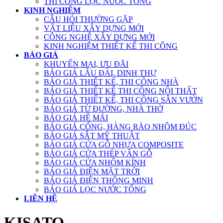
THI CÔNG LỌC NƯỚC TỔNG
KINH NGHIỆM
CÂU HỎI THƯỜNG GẶP
VẬT LIỆU XÂY DỰNG MỚI
CÔNG NGHỆ XÂY DỰNG MỚI
KINH NGHIỆM THIẾT KẾ THI CÔNG
BÁO GIÁ
KHUYẾN MẠI, ƯU ĐÃI
BÁO GIÁ LÂU ĐÀI, DINH THỰ
BÁO GIÁ THIẾT KẾ, THI CÔNG NHÀ
BÁO GIÁ THIẾT KẾ THI CÔNG NỘI THẤT
BÁO GIÁ THIẾT KẾ, THI CÔNG SÂN VƯỜN
BÁO GIÁ TỪ ĐƯỜNG, NHÀ THỜ
BÁO GIÁ HỆ MÁI
BÁO GIÁ CỔNG, HÀNG RÀO NHÔM ĐÚC
BÁO GIÁ SẮT MỸ THUẬT
BÁO GIÁ CỬA GỖ NHỰA COMPOSITE
BÁO GIÁ CỬA THÉP VÂN GỖ
BÁO GIÁ CỬA NHÔM KÍNH
BÁO GIÁ ĐIỆN MẶT TRỜI
BÁO GIÁ ĐIỆN THÔNG MINH
BÁO GIÁ LỌC NƯỚC TỔNG
LIÊN HỆ
KISATO