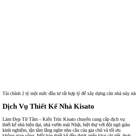
Tài chính 2 tỷ một mức đầu tư rất hợp lý để xây dựng căn nhà này n
Dịch Vụ Thiết Kế Nhà Kisato
Làm Đẹp Từ Tâm – Kiến Trúc Kisato chuyên cung cấp dịch vụ
thiết kế nhà hiện đại, nhà vườn mái Nhật, biệt thự với đội ngũ giàu
kinh nghiệm, tận tâm lắng nghe nhu cầu của gia chủ và tối ưu
không gian sống. Mỗi bản thiết kế đều được triển khai chi tiết, thực