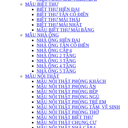
MẪU BIỆT THỰ
BIỆT THỰ HIỆN ĐẠI
BIỆT THỰ TÂN CỔ ĐIỂN
BIỆT THỰ MÁI THÁI
BIỆT THỰ MÁI NHẬT
MẪU BIỆT THỰ MÁI BẰNG
MẪU NHÀ ỐNG
NHÀ ỐNG HIỆN ĐẠI
NHÀ ỐNG TÂN CỔ ĐIỂN
NHÀ ỐNG CẤP 4
NHÀ ỐNG 2 TẦNG
NHÀ ỐNG 3 TẦNG
NHÀ ỐNG 4 TẦNG
NHÀ ỐNG 5 TẦNG
MẪU NỘI THẤT
MẪU NỘI THẤT PHÒNG KHÁCH
MẪU NỘI THẤT PHÒNG ĂN
MẪU NỘI THẤT PHÒNG BẾP
MẪU NỘI THẤT PHÒNG NGỦ
MẪU NỘI THẤT PHÒNG TRẺ EM
MẪU NỘI THẤT PHÒNG TẮM, VỆ SINH
MẪU NỘI THẤT PHÒNG THỜ
MẪU NỘI THẤT BIỆT THỰ
MẪU NỘI THẤT CHUNG CƯ
MẪU NỘI THẤT NHÀ CẤP 4