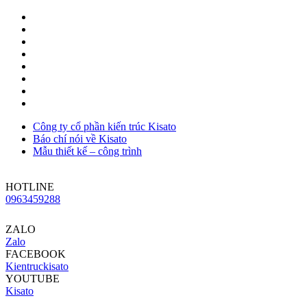
Công ty cổ phần kiến trúc Kisato
Báo chí nói về Kisato
Mẫu thiết kế – công trình
HOTLINE
0963459288
ZALO
Zalo
FACEBOOK
Kientruckisato
YOUTUBE
Kisato