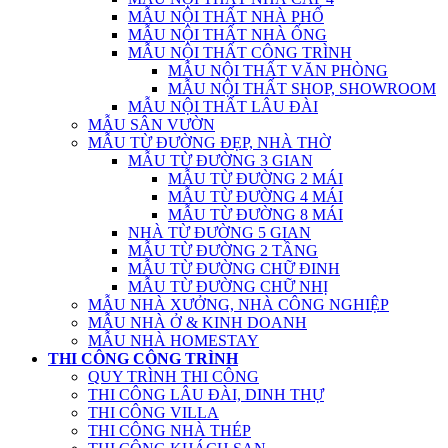
MẪU NỘI THẤT NHÀ PHỐ
MẪU NỘI THẤT NHÀ ỐNG
MẪU NỘI THẤT CÔNG TRÌNH
MẪU NỘI THẤT VĂN PHÒNG
MẪU NỘI THẤT SHOP, SHOWROOM
MẪU NỘI THẤT LÂU ĐÀI
MẪU SÂN VƯỜN
MẪU TỪ ĐƯỜNG ĐẸP, NHÀ THỜ
MẪU TỪ ĐƯỜNG 3 GIAN
MẪU TỪ ĐƯỜNG 2 MÁI
MẪU TỪ ĐƯỜNG 4 MÁI
MẪU TỪ ĐƯỜNG 8 MÁI
NHÀ TỪ ĐƯỜNG 5 GIAN
MẪU TỪ ĐƯỜNG 2 TẦNG
MẪU TỪ ĐƯỜNG CHỮ ĐINH
MẪU TỪ ĐƯỜNG CHỮ NHỊ
MẪU NHÀ XƯỞNG, NHÀ CÔNG NGHIỆP
MẪU NHÀ Ở & KINH DOANH
MẪU NHÀ HOMESTAY
THI CÔNG CÔNG TRÌNH
QUY TRÌNH THI CÔNG
THI CÔNG LÂU ĐÀI, DINH THỰ
THI CÔNG VILLA
THI CÔNG NHÀ THÉP