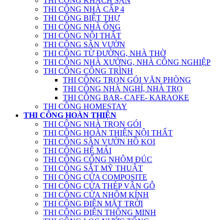
THI CÔNG KHÁCH SẠN
THI CÔNG NHÀ CẤP 4
THI CÔNG BIỆT THỰ
THI CÔNG NHÀ ỐNG
THI CÔNG NỘI THẤT
THI CÔNG SÂN VƯỜN
THI CÔNG TỪ ĐƯỜNG, NHÀ THỜ
THI CÔNG NHÀ XƯỞNG, NHÀ CÔNG NGHIỆP
THI CÔNG CÔNG TRÌNH
THI CÔNG TRỌN GÓI VĂN PHÒNG
THI CÔNG NHÀ NGHỈ, NHÀ TRỌ
THI CÔNG BAR- CAFE- KARAOKE
THI CÔNG HOMESTAY
THI CÔNG HOÀN THIỆN
THI CÔNG NHÀ TRỌN GÓI
THI CÔNG HOÀN THIỆN NỘI THẤT
THI CÔNG SÂN VƯỜN HỒ KOI
THI CÔNG HỆ MÁI
THI CÔNG CỔNG NHÔM ĐÚC
THI CÔNG SẮT MỸ THUẬT
THI CÔNG CỬA COMPOSITE
THI CÔNG CỬA THÉP VÂN GỖ
THI CÔNG CỬA NHÔM KÍNH
THI CÔNG ĐIỆN MẶT TRỜI
THI CÔNG ĐIỆN THÔNG MINH