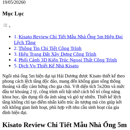
19/05/2026
0
Mục Lục
Kisato Review Chi Tiết Mẫu Nhà Ống 5m Hiện Đại
Lệch Tầng
Thông Tin Chi Tiết Công Trình
Hiện Trạng Đất Xây Dựng Công Trình
Phối Cảnh 3D Kiến Trúc Ngoại Thất Công Trình
Dịch Vụ Thiết Kế Nhà Kisato
Ngôi nhà ống 5m hiện đại tại Hải Dương được Kisato thiết kế theo
phong cách lệch tầng độc đáo, mang đến không gian sống thông
thoáng và đầy cảm hứng cho gia chủ. Với diện tích 5x20m và mức
đầu tư khoảng 2 tỷ, công trình nổi bật nhờ cách bố trí công năng
khoa học, tận dụng tối đa ánh sáng và gió tự nhiên. Thiết kế lệch
tầng không chỉ tạo điểm nhấn kiến trúc ấn tượng mà còn giúp kết
nối không gian linh hoạt, phù hợp với nhu cầu sinh hoạt của gia
đình hiện đại.
Kisato Review Chi Tiết Mẫu Nhà Ống 5m