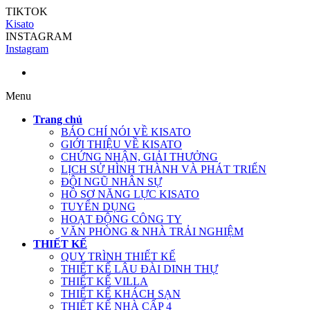
TIKTOK
Kisato
INSTAGRAM
Instagram
Menu
Trang chủ
BÁO CHÍ NÓI VỀ KISATO
GIỚI THIỆU VỀ KISATO
CHỨNG NHẬN, GIẢI THƯỞNG
LỊCH SỬ HÌNH THÀNH VÀ PHÁT TRIỂN
ĐỘI NGŨ NHÂN SỰ
HỒ SƠ NĂNG LỰC KISATO
TUYỂN DỤNG
HOẠT ĐỘNG CÔNG TY
VĂN PHÒNG & NHÀ TRẢI NGHIỆM
THIẾT KẾ
QUY TRÌNH THIẾT KẾ
THIẾT KẾ LÂU ĐÀI DINH THỰ
THIẾT KẾ VILLA
THIẾT KẾ KHÁCH SẠN
THIẾT KẾ NHÀ CẤP 4