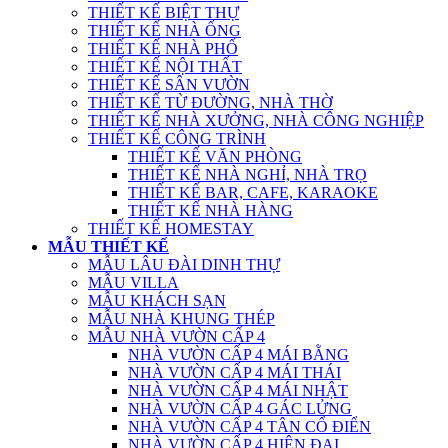
THIẾT KẾ BIỆT THỰ
THIẾT KẾ NHÀ ỐNG
THIẾT KẾ NHÀ PHỐ
THIẾT KẾ NỘI THẤT
THIẾT KẾ SÂN VƯỜN
THIẾT KẾ TỪ ĐƯỜNG, NHÀ THỜ
THIẾT KẾ NHÀ XƯỞNG, NHÀ CÔNG NGHIỆP
THIẾT KẾ CÔNG TRÌNH
THIẾT KẾ VĂN PHÒNG
THIẾT KẾ NHÀ NGHỈ, NHÀ TRỌ
THIẾT KẾ BAR, CAFE, KARAOKE
THIẾT KẾ NHÀ HÀNG
THIẾT KẾ HOMESTAY
MẪU THIẾT KẾ
MẪU LÂU ĐÀI DINH THỰ
MẪU VILLA
MẪU KHÁCH SẠN
MẪU NHÀ KHUNG THÉP
MẪU NHÀ VƯỜN CẤP 4
NHÀ VƯỜN CẤP 4 MÁI BẰNG
NHÀ VƯỜN CẤP 4 MÁI THÁI
NHÀ VƯỜN CẤP 4 MÁI NHẬT
NHÀ VƯỜN CẤP 4 GÁC LỬNG
NHÀ VƯỜN CẤP 4 TÂN CỔ ĐIỂN
NHÀ VƯỜN CẤP 4 HIỆN ĐẠI