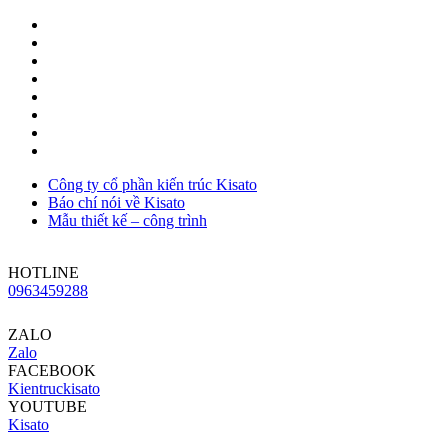
Công ty cổ phần kiến trúc Kisato
Báo chí nói về Kisato
Mẫu thiết kế – công trình
HOTLINE
0963459288
ZALO
Zalo
FACEBOOK
Kientruckisato
YOUTUBE
Kisato