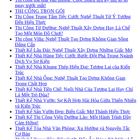
ngay trước mắt!
THI CÔNG TRỌN GÓI
Thi Công Trung Tâm Tiệc Cưới: Nghệ Thuật Từ Ý Tưởng
Đến Hiện Thực
Thi Công Từ Đường: Nghệ Thuật Xây Dựng Hay Là Chế
Tạo Một Món Đồ Chơi?
Thi công Villa: Nghệ Thuật Tạo Dựng Không Gian Sống
Đẳng Cấp
Thiết Kế Lâu Đài: Nghệ Thuật Xây Dựng Những Giấc Mơ
Thiết Kế Nhà Hàng Tiệc Cưới: Bước Đột Phá Trong Ngành
Dịch Vụ Sự Kiện
Thiết Kế Nhà Khung Thép Hiện Đại: Tương Lai của Kiến
Trúc
Thiết Kế Nhà Ống: Nghệ Thuật Tạo Dựng Không Gian
Trong Chật Hẹp
Thiết Kế Nhà Tiền Chế: Ngôi Nhà Của Tương Lai Hay Chỉ
Là Một Trò Đùa?
Thiết Kế Nhà Vườn: Sự Kết Hợp Hài Hòa Giữa Thiên Nhiên
và Kiến Trúc
Thiết Kế Sân Vườn Đẹp: Biến Giấc Mơ Thành Hiện Thực
Thiết Kế Thi Công Viện Dưỡng Lão: Một Hành Trình Đầy
Cảm Hứng!
Thiết Kế Tòa Nhà Văn Phòng: Xu Hướng và Nguyên Tắc
Cơ Bản