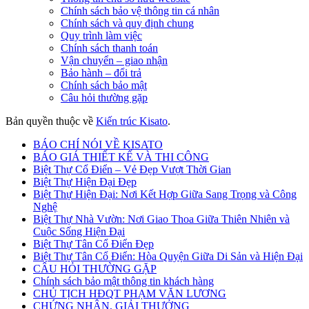
Chính sách bảo vệ thông tin cá nhân
Chính sách và quy định chung
Quy trình làm việc
Chính sách thanh toán
Vận chuyển – giao nhận
Bảo hành – đổi trả
Chính sách bảo mật
Câu hỏi thường gặp
Bản quyền thuộc về
Kiến trúc Kisato
.
BÁO CHÍ NÓI VỀ KISATO
BÁO GIÁ THIẾT KẾ VÀ THI CÔNG
Biệt Thự Cổ Điển – Vẻ Đẹp Vượt Thời Gian
Biệt Thự Hiện Đại Đẹp
Biệt Thự Hiện Đại: Nơi Kết Hợp Giữa Sang Trọng và Công
Nghệ
Biệt Thự Nhà Vườn: Nơi Giao Thoa Giữa Thiên Nhiên và
Cuộc Sống Hiện Đại
Biệt Thự Tân Cổ Điển Đẹp
Biệt Thự Tân Cổ Điển: Hòa Quyện Giữa Di Sản và Hiện Đại
CÂU HỎI THƯỜNG GẶP
Chính sách bảo mật thông tin khách hàng
CHỦ TỊCH HĐQT PHẠM VĂN LƯƠNG
CHỨNG NHẬN, GIẢI THƯỞNG