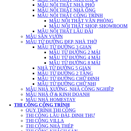
MẪU NỘI THẤT NHÀ PHỐ
MẪU NỘI THẤT NHÀ ỐNG
MẪU NỘI THẤT CÔNG TRÌNH
MẪU NỘI THẤT VĂN PHÒNG
MẪU NỘI THẤT SHOP, SHOWROOM
MẪU NỘI THẤT LÂU ĐÀI
MẪU SÂN VƯỜN
MẪU TỪ ĐƯỜNG ĐẸP, NHÀ THỜ
MẪU TỪ ĐƯỜNG 3 GIAN
MẪU TỪ ĐƯỜNG 2 MÁI
MẪU TỪ ĐƯỜNG 4 MÁI
MẪU TỪ ĐƯỜNG 8 MÁI
NHÀ TỪ ĐƯỜNG 5 GIAN
MẪU TỪ ĐƯỜNG 2 TẦNG
MẪU TỪ ĐƯỜNG CHỮ ĐINH
MẪU TỪ ĐƯỜNG CHỮ NHỊ
MẪU NHÀ XƯỞNG, NHÀ CÔNG NGHIỆP
MẪU NHÀ Ở & KINH DOANH
MẪU NHÀ HOMESTAY
THI CÔNG CÔNG TRÌNH
QUY TRÌNH THI CÔNG
THI CÔNG LÂU ĐÀI, DINH THỰ
THI CÔNG VILLA
THI CÔNG NHÀ THÉP