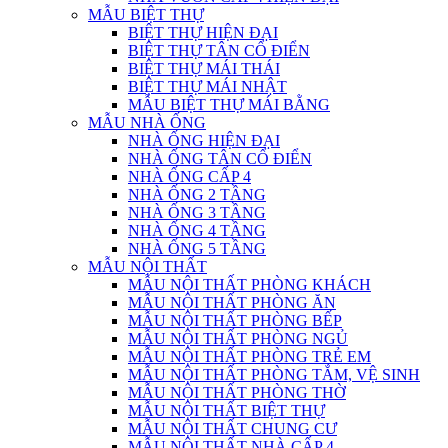
MẪU BIỆT THỰ
BIỆT THỰ HIỆN ĐẠI
BIỆT THỰ TÂN CỔ ĐIỂN
BIỆT THỰ MÁI THÁI
BIỆT THỰ MÁI NHẬT
MẪU BIỆT THỰ MÁI BẰNG
MẪU NHÀ ỐNG
NHÀ ỐNG HIỆN ĐẠI
NHÀ ỐNG TÂN CỔ ĐIỂN
NHÀ ỐNG CẤP 4
NHÀ ỐNG 2 TẦNG
NHÀ ỐNG 3 TẦNG
NHÀ ỐNG 4 TẦNG
NHÀ ỐNG 5 TẦNG
MẪU NỘI THẤT
MẪU NỘI THẤT PHÒNG KHÁCH
MẪU NỘI THẤT PHÒNG ĂN
MẪU NỘI THẤT PHÒNG BẾP
MẪU NỘI THẤT PHÒNG NGỦ
MẪU NỘI THẤT PHÒNG TRẺ EM
MẪU NỘI THẤT PHÒNG TẮM, VỆ SINH
MẪU NỘI THẤT PHÒNG THỜ
MẪU NỘI THẤT BIỆT THỰ
MẪU NỘI THẤT CHUNG CƯ
MẪU NỘI THẤT NHÀ CẤP 4