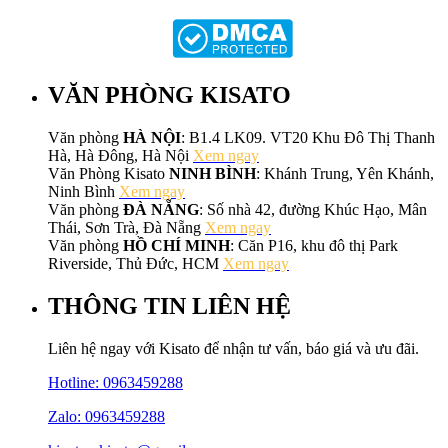
VĂN PHÒNG KISATO
Văn phòng
HÀ NỘI
: B1.4 LK09. VT20 Khu Đô Thị Thanh
Hà, Hà Đông, Hà Nội
Xem ngay
Văn Phòng Kisato
NINH BÌNH
: Khánh Trung, Yên Khánh,
Ninh Bình
Xem ngay
Văn phòng
ĐÀ NẴNG
: Số nhà 42, đường Khúc Hạo, Mân
Thái, Sơn Trà, Đà Nẵng
Xem ngay
Văn phòng
HỒ CHÍ MINH
: Căn P16, khu đô thị Park
Riverside, Thủ Đức, HCM
Xem ngay
THÔNG TIN LIÊN HỆ
Liên hệ ngay với Kisato để nhận tư vấn, báo giá và ưu đãi.
Hotline:
0963459288
Zalo: 0963459288