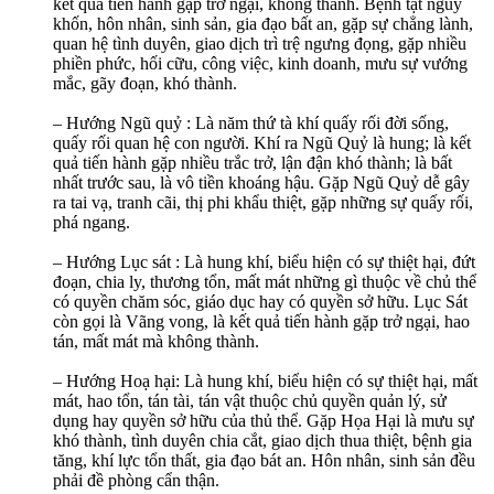
kết quả tiến hành gặp trở ngại, không thành. Bệnh tật nguy
khốn, hôn nhân, sinh sản, gia đạo bất an, gặp sự chẳng lành,
quan hệ tình duyên, giao dịch trì trệ ngưng đọng, gặp nhiều
phiền phức, hối cữu, công việc, kinh doanh, mưu sự vướng
mắc, gãy đoạn, khó thành.
– Hướng Ngũ quỷ : Là năm thứ tà khí quấy rối đời sống,
quấy rối quan hệ con người. Khí ra Ngũ Quỷ là hung; là kết
quả tiến hành gặp nhiều trắc trở, lận đận khó thành; là bất
nhất trước sau, là vô tiền khoáng hậu. Gặp Ngũ Quỷ dễ gây
ra tai vạ, tranh cãi, thị phi khẩu thiệt, gặp những sự quấy rối,
phá ngang.
– Hướng Lục sát : Là hung khí, biểu hiện có sự thiệt hại, đứt
đoạn, chia ly, thương tổn, mất mát những gì thuộc về chủ thể
có quyền chăm sóc, giáo dục hay có quyền sở hữu. Lục Sát
còn gọi là Vãng vong, là kết quả tiến hành gặp trở ngại, hao
tán, mất mát mà không thành.
– Hướng Hoạ hại: Là hung khí, biểu hiện có sự thiệt hại, mất
mát, hao tổn, tán tài, tán vật thuộc chủ quyền quản lý, sử
dụng hay quyền sở hữu của thủ thể. Gặp Họa Hại là mưu sự
khó thành, tình duyên chia cắt, giao dịch thua thiệt, bệnh gia
tăng, khí lực tổn thất, gia đạo bát an. Hôn nhân, sinh sản đều
phải đề phòng cẩn thận.