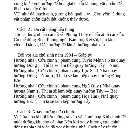
xung khắc với hướng để hóa giải.Chấn là dùng vật phẩm để
lộ cho ta thấy được.
VD như đá thạch anh, gương bát quái…vv ,Còn yểm là dùng
vật phẩm chôn dưới đất không thấy được.
– Cách 2 : Đa cát thắng tiểu hung:
Tức là dùng nhiều cái tốt về Phong Thủy để lấn át đi cái xấu.
Cụ thể dùng Bếp, Phòng ngủ, Bàn thờ, Két sắt, bàn làm
việc…Đắc vị, Đắc hướng để lấn át hướng nhà xấu.
+ Đối với gia chủ sinh năm 1984 – Giáp tý:
Hướng nhà ( Cửa chính ) phạm cung Tuyệt Mệnh ( Nhà quay
hướng Đông ) , Thì ta sẽ làm bếp quay hướng Tây – Nam.
Hướng nhà ( Cửa chính ) phạm cung Lục Sát ( Nhà quay
hướng Đông – Nam ) , Thì ta sẽ làm bếp quay hướng Đông –
Bắc
Hướng nhà ( Cửa chính ) phạm cung Ngũ Quỷ ( Nhà quay
hướng Nam ) , Thì ta sẽ làm bếp quay hướng Tây — Bắc
Hướng nhà ( Cửa chính ) phạm cung Họa Hại ( Nhà quay
hướng Bắc ), Thì ta sẽ làm bếp hướng Tây
– Cách 3: Xoay hướng cửa chính.
Vì Cửa nhà là nơi lưu thông ra vào và là nơi nạp Khí chính để
nuôi dưỡng khí cho cả nhà: Nên khi xoay hướng cửa chính
đồng nghĩa với việc đã xoay hướng nhà. Cách này rất tốn