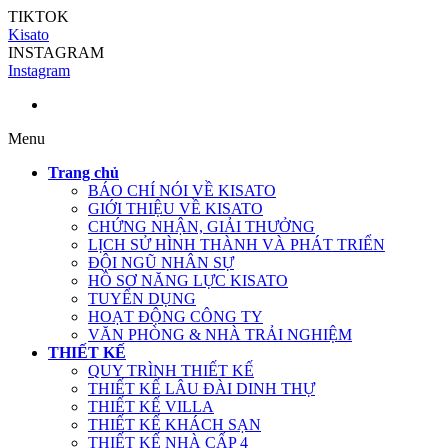
TIKTOK
Kisato
INSTAGRAM
Instagram
Menu
Trang chủ
BÁO CHÍ NÓI VỀ KISATO
GIỚI THIỆU VỀ KISATO
CHỨNG NHẬN, GIẢI THƯỞNG
LỊCH SỬ HÌNH THÀNH VÀ PHÁT TRIỂN
ĐỘI NGŨ NHÂN SỰ
HỒ SƠ NĂNG LỰC KISATO
TUYỂN DỤNG
HOẠT ĐỘNG CÔNG TY
VĂN PHÒNG & NHÀ TRẢI NGHIỆM
THIẾT KẾ
QUY TRÌNH THIẾT KẾ
THIẾT KẾ LÂU ĐÀI DINH THỰ
THIẾT KẾ VILLA
THIẾT KẾ KHÁCH SẠN
THIẾT KẾ NHÀ CẤP 4