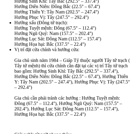
Hướng Sinh Khí: Tây Bắc (292.5° – 337.4°)
Hướng Diên Niên: Đông Bắc (22.5° – 67.4°)
Hướng Thiên Y: Tây Nam (202.5° – 247.4°)
Hướng Phục Vị: Tây (247.5° – 292.4°)
Hướng xấu (Đông tứ trạch):
Hướng Tuyệt mệnh: Đông (67.5° – 112.4°)
Hướng Ngũ Quỷ: Nam (157.5° – 202.4°)
Hướng Lục Sát: Đông Nam (112.5° – 157.4°)
Hướng Họa hại: Bắc (337.5° – 22.4°)
Vị trí đặt cửa chính và hướng cửa:
Gia chủ sinh năm 1984 – Giáp Tý thuộc người Tây tứ trạch (
Tây tứ mệnh) thì cửa chính cần đặt tại các vị trí Tây tứ trạch
bao gồm: Hướng Sinh Khí: Tây Bắc (292.5° – 337.4°),
Hướng Diên Niên: Đông Bắc (22.5° – 67.4°), Hướng Thiên
Y: Tây Nam (202.5° – 247.4°), Hướng Phục Vị: Tây (247.5°
– 292.4°)
Gia chủ cần phải tránh các hướng : Hướng Tuyệt mệnh:
Đông (67.5° – 112.4°), Hướng Ngũ Quỷ: Nam (157.5° –
202.4°), Hướng Lục Sát: Đông Nam (112.5° – 157.4°),
Hướng Họa hại: Bắc (337.5° – 22.4°)