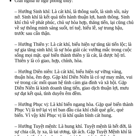
Giải nghĩa từ ngữ phong thủy:
– Hướng Sinh khí: Là cát khí, là thông suốt, là sinh sôi, nảy
nở. Sinh khí là kết quả tiến hành thuận lợi, hanh thông. Sinh
khí chủ về phát phúc, chủ sự hòa hợp, thăng tiến, lại cũng chủ
về sự thông minh sáng suốt, trí tuệ, hiếu lễ, sự trung hậu,
trước sau cẩn thận.
– Hướng Thiên y: Là cát khí, biểu hiện sự tăng tài tiến lộc; là
sự gia tăng sinh khí; là sự hóa giải các vướng mắc trong cuộc
sống mọi mặt. quẻ biến thành thiên y là cát, là được hộ trì.
Thiên y là có giao, hợp, chính, hòa.
– Hướng Diên niên: Là cát khí, biểu hiện sự vững vàng,
thuận hòa, êm đẹp. Gặp khí Diên Niên là có sự may mắn, vui
vẻ trong các mối quan hệ tình cảm gia đình và xã hội. Gặp
Diên Niên là kinh doanh tăng tiến, giao dịch thuận lợi, mưu
sự đạt kết quả, tình duyên êm đềm.
– Hướng Phục vị: Là khí biến ngang hòa. Gặp quẻ biến thành
Phục Vị là trở lại vị trí ban đầu của khí chất quẻ gốc, quẻ
biến. Vì vậy khí Phục vị là khí quân bình cát hung.
– Hướng Tuyệt mệnh: Là hung khí. Tuyệt mệnh là hết đời, là
sự chia cắt, ly xa, là tai ương, tật ách. Gặp Tuyệt Mệnh khí là