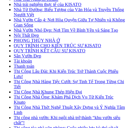
Nhà trải nghiệm thực tế của KISATO
Nhà Từ Đường: Biểu Tượng của Văn Hóa và Truyền Thống
Người Việt
Nhà Vườn Cấp 4: Nơi Hòa Quyện Giữa Tự Nhiên và Không
Gian Sống
Nhà Vườn Nhỏ Đẹp: Nơi Tìm Về Bình Yên và Sáng Tạo
Nội Thất Đẹp
PHONG THỦY NHÀ Ở
QUY TRÌNH CHO KIẾN TRÚC SƯ KISATO
QUY TRÌNH KẾT CẤU SƯ KISATO
Sân Vườn Đẹp
Tài khoản
Thanh toán
Thi Công Lâu Đài: Khi Kiến Trúc Trở Thành Cuộc Phiêu
Lưu!
Thi Công Nhà Hàng Tiệc Cưới: Sự Tinh Tế Trong Từng Chi
Tiết
Thi Công Nhà Khung Thép Hiện Đại
Thi Công Nhà Ống: Khám Phá Dịch Vụ Từ Kiến Trúc
Kisato
Thi Công Nhà Thờ: Nghệ Thuật Xây Dựng và Ý Nghĩa Tâm
Linh
Thi công nhà vườn: Khi ngôi nhà trở thành “khu vườn siêu
chất”!
Thi công tòa nhà văn phòng: Cuộc phiêu lưu kỳ thú sờ sờ