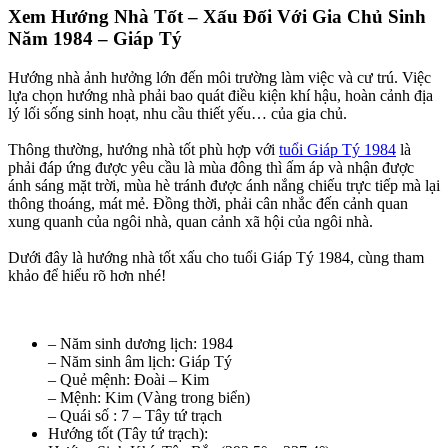
Xem Hướng Nhà Tốt – Xấu Đối Với Gia Chủ Sinh
Năm 1984 – Giáp Tý
Hướng nhà ảnh hưởng lớn đến môi trường làm việc và cư trú. Việc
lựa chọn hướng nhà phải bao quát điều kiện khí hậu, hoàn cảnh địa
lý lối sống sinh hoạt, nhu cầu thiết yếu… của gia chủ.
Thông thường, hướng nhà tốt phù hợp với
tuổi Giáp Tý 1984
là
phải đáp ứng được yêu cầu là mùa đông thì ấm áp và nhận được
ánh sáng mặt trời, mùa hè tránh được ánh nắng chiếu trực tiếp mà lại
thông thoáng, mát mẻ. Đồng thời, phải cân nhắc đến cảnh quan
xung quanh của ngôi nhà, quan cảnh xã hội của ngôi nhà.
Dưới đây là hướng nhà tốt xấu cho tuổi Giáp Tý 1984, cùng tham
khảo để hiểu rõ hơn nhé!
– Năm sinh dương lịch: 1984
– Năm sinh âm lịch: Giáp Tý
– Quẻ mệnh: Đoài – Kim
– Mệnh: Kim (Vàng trong biển)
– Quái số : 7 – Tây tứ trạch
Hướng tốt (Tây tứ trạch):