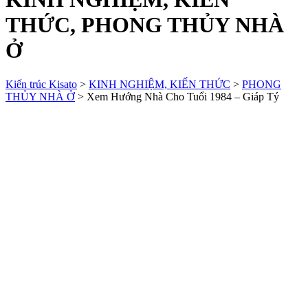
THỨC, PHONG THỦY NHÀ
Ở
Kiến trúc Kisato
>
KINH NGHIỆM, KIẾN THỨC
>
PHONG
THỦY NHÀ Ở
>
Xem Hướng Nhà Cho Tuổi 1984 – Giáp Tý