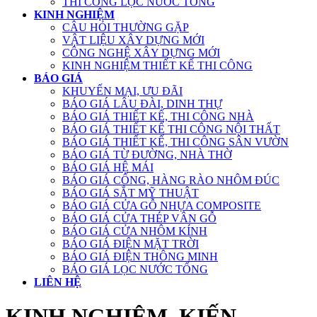
THI CÔNG LỌC NƯỚC TỔNG
KINH NGHIỆM
CÂU HỎI THƯỜNG GẶP
VẬT LIỆU XÂY DỰNG MỚI
CÔNG NGHỆ XÂY DỰNG MỚI
KINH NGHIỆM THIẾT KẾ THI CÔNG
BÁO GIÁ
KHUYẾN MẠI, ƯU ĐÃI
BÁO GIÁ LÂU ĐÀI, DINH THỰ
BÁO GIÁ THIẾT KẾ, THI CÔNG NHÀ
BÁO GIÁ THIẾT KẾ THI CÔNG NỘI THẤT
BÁO GIÁ THIẾT KẾ, THI CÔNG SÂN VƯỜN
BÁO GIÁ TỪ ĐƯỜNG, NHÀ THỜ
BÁO GIÁ HỆ MÁI
BÁO GIÁ CỔNG, HÀNG RÀO NHÔM ĐÚC
BÁO GIÁ SẮT MỸ THUẬT
BÁO GIÁ CỬA GỖ NHỰA COMPOSITE
BÁO GIÁ CỬA THÉP VÂN GỖ
BÁO GIÁ CỬA NHÔM KÍNH
BÁO GIÁ ĐIỆN MẶT TRỜI
BÁO GIÁ ĐIỆN THÔNG MINH
BÁO GIÁ LỌC NƯỚC TỔNG
LIÊN HỆ
KINH NGHIỆM, KIẾN