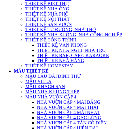
THIẾT KẾ BIỆT THỰ
THIẾT KẾ NHÀ ỐNG
THIẾT KẾ NHÀ PHỐ
THIẾT KẾ NỘI THẤT
THIẾT KẾ SÂN VƯỜN
THIẾT KẾ TỪ ĐƯỜNG, NHÀ THỜ
THIẾT KẾ NHÀ XƯỞNG, NHÀ CÔNG NGHIỆP
THIẾT KẾ CÔNG TRÌNH
THIẾT KẾ VĂN PHÒNG
THIẾT KẾ NHÀ NGHỈ, NHÀ TRỌ
THIẾT KẾ BAR, CAFE, KARAOKE
THIẾT KẾ NHÀ HÀNG
THIẾT KẾ HOMESTAY
MẪU THIẾT KẾ
MẪU LÂU ĐÀI DINH THỰ
MẪU VILLA
MẪU KHÁCH SẠN
MẪU NHÀ KHUNG THÉP
MẪU NHÀ VƯỜN CẤP 4
NHÀ VƯỜN CẤP 4 MÁI BẰNG
NHÀ VƯỜN CẤP 4 MÁI THÁI
NHÀ VƯỜN CẤP 4 MÁI NHẬT
NHÀ VƯỜN CẤP 4 GÁC LỬNG
NHÀ VƯỜN CẤP 4 TÂN CỔ ĐIỂN
NHÀ VƯỜN CẤP 4 HIỆN ĐẠI