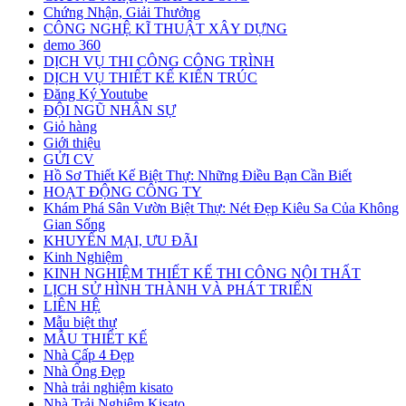
Chứng Nhận, Giải Thưởng
CÔNG NGHỆ KĨ THUẬT XÂY DỰNG
demo 360
DỊCH VỤ THI CÔNG CÔNG TRÌNH
DỊCH VỤ THIẾT KẾ KIẾN TRÚC
Đăng Ký Youtube
ĐỘI NGŨ NHÂN SỰ
Giỏ hàng
Giới thiệu
GỬI CV
Hồ Sơ Thiết Kế Biệt Thự: Những Điều Bạn Cần Biết
HOẠT ĐỘNG CÔNG TY
Khám Phá Sân Vườn Biệt Thự: Nét Đẹp Kiêu Sa Của Không
Gian Sống
KHUYẾN MẠI, ƯU ĐÃI
Kinh Nghiệm
KINH NGHIỆM THIẾT KẾ THI CÔNG NỘI THẤT
LỊCH SỬ HÌNH THÀNH VÀ PHÁT TRIỂN
LIÊN HỆ
Mẫu biệt thự
MẪU THIẾT KẾ
Nhà Cấp 4 Đẹp
Nhà Ống Đẹp
Nhà trải nghiệm kisato
Nhà Trải Nghiệm Kisato