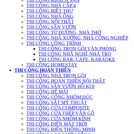
THI CÔNG KHÁCH SẠN
THI CÔNG NHÀ CẤP 4
THI CÔNG BIỆT THỰ
THI CÔNG NHÀ ỐNG
THI CÔNG NỘI THẤT
THI CÔNG SÂN VƯỜN
THI CÔNG TỪ ĐƯỜNG, NHÀ THỜ
THI CÔNG NHÀ XƯỞNG, NHÀ CÔNG NGHIỆP
THI CÔNG CÔNG TRÌNH
THI CÔNG TRỌN GÓI VĂN PHÒNG
THI CÔNG NHÀ NGHỈ, NHÀ TRỌ
THI CÔNG BAR- CAFE- KARAOKE
THI CÔNG HOMESTAY
THI CÔNG HOÀN THIỆN
THI CÔNG NHÀ TRỌN GÓI
THI CÔNG HOÀN THIỆN NỘI THẤT
THI CÔNG SÂN VƯỜN HỒ KOI
THI CÔNG HỆ MÁI
THI CÔNG CỔNG NHÔM ĐÚC
THI CÔNG SẮT MỸ THUẬT
THI CÔNG CỬA COMPOSITE
THI CÔNG CỬA THÉP VÂN GỖ
THI CÔNG CỬA NHÔM KÍNH
THI CÔNG ĐIỆN MẶT TRỜI
THI CÔNG ĐIỆN THÔNG MINH