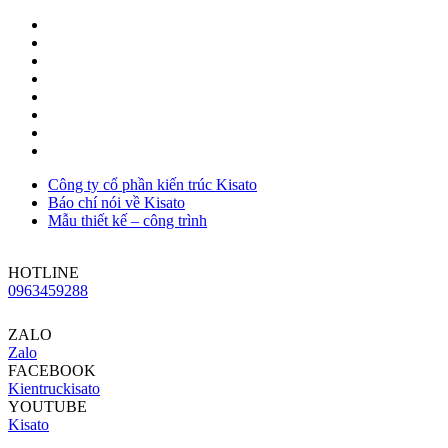
Công ty cổ phần kiến trúc Kisato
Báo chí nói về Kisato
Mẫu thiết kế – công trình
HOTLINE
0963459288
ZALO
Zalo
FACEBOOK
Kientruckisato
YOUTUBE
Kisato