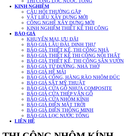
THI CÔNG LỌC NƯỚC TỔNG
KINH NGHIỆM
CÂU HỎI THƯỜNG GẶP
VẬT LIỆU XÂY DỰNG MỚI
CÔNG NGHỆ XÂY DỰNG MỚI
KINH NGHIỆM THIẾT KẾ THI CÔNG
BÁO GIÁ
KHUYẾN MẠI, ƯU ĐÃI
BÁO GIÁ LÂU ĐÀI, DINH THỰ
BÁO GIÁ THIẾT KẾ, THI CÔNG NHÀ
BÁO GIÁ THIẾT KẾ THI CÔNG NỘI THẤT
BÁO GIÁ THIẾT KẾ, THI CÔNG SÂN VƯỜN
BÁO GIÁ TỪ ĐƯỜNG, NHÀ THỜ
BÁO GIÁ HỆ MÁI
BÁO GIÁ CỔNG, HÀNG RÀO NHÔM ĐÚC
BÁO GIÁ SẮT MỸ THUẬT
BÁO GIÁ CỬA GỖ NHỰA COMPOSITE
BÁO GIÁ CỬA THÉP VÂN GỖ
BÁO GIÁ CỬA NHÔM KÍNH
BÁO GIÁ ĐIỆN MẶT TRỜI
BÁO GIÁ ĐIỆN THÔNG MINH
BÁO GIÁ LỌC NƯỚC TỔNG
LIÊN HỆ
THI CÔNG NHÔM KÍNH