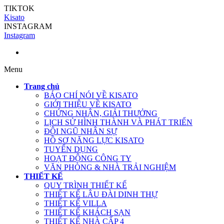
TIKTOK
Kisato
INSTAGRAM
Instagram
Menu
Trang chủ
BÁO CHÍ NÓI VỀ KISATO
GIỚI THIỆU VỀ KISATO
CHỨNG NHẬN, GIẢI THƯỞNG
LỊCH SỬ HÌNH THÀNH VÀ PHÁT TRIỂN
ĐỘI NGŨ NHÂN SỰ
HỒ SƠ NĂNG LỰC KISATO
TUYỂN DỤNG
HOẠT ĐỘNG CÔNG TY
VĂN PHÒNG & NHÀ TRẢI NGHIỆM
THIẾT KẾ
QUY TRÌNH THIẾT KẾ
THIẾT KẾ LÂU ĐÀI DINH THỰ
THIẾT KẾ VILLA
THIẾT KẾ KHÁCH SẠN
THIẾT KẾ NHÀ CẤP 4