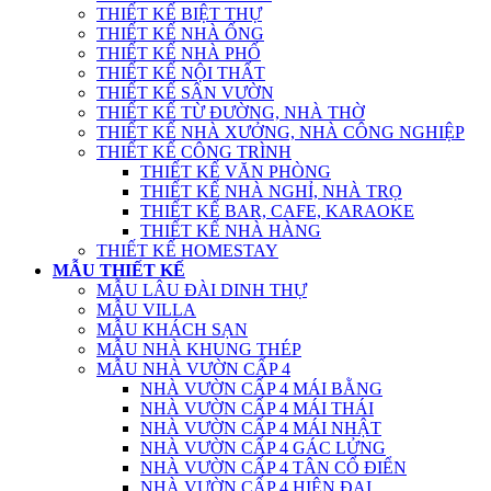
THIẾT KẾ BIỆT THỰ
THIẾT KẾ NHÀ ỐNG
THIẾT KẾ NHÀ PHỐ
THIẾT KẾ NỘI THẤT
THIẾT KẾ SÂN VƯỜN
THIẾT KẾ TỪ ĐƯỜNG, NHÀ THỜ
THIẾT KẾ NHÀ XƯỞNG, NHÀ CÔNG NGHIỆP
THIẾT KẾ CÔNG TRÌNH
THIẾT KẾ VĂN PHÒNG
THIẾT KẾ NHÀ NGHỈ, NHÀ TRỌ
THIẾT KẾ BAR, CAFE, KARAOKE
THIẾT KẾ NHÀ HÀNG
THIẾT KẾ HOMESTAY
MẪU THIẾT KẾ
MẪU LÂU ĐÀI DINH THỰ
MẪU VILLA
MẪU KHÁCH SẠN
MẪU NHÀ KHUNG THÉP
MẪU NHÀ VƯỜN CẤP 4
NHÀ VƯỜN CẤP 4 MÁI BẰNG
NHÀ VƯỜN CẤP 4 MÁI THÁI
NHÀ VƯỜN CẤP 4 MÁI NHẬT
NHÀ VƯỜN CẤP 4 GÁC LỬNG
NHÀ VƯỜN CẤP 4 TÂN CỔ ĐIỂN
NHÀ VƯỜN CẤP 4 HIỆN ĐẠI