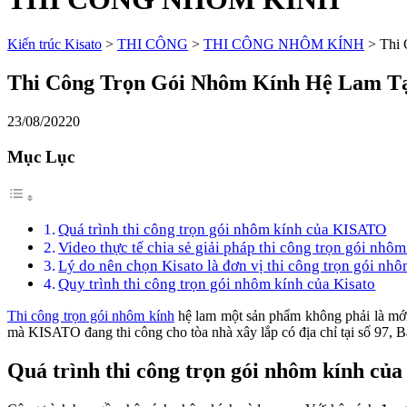
Kiến trúc Kisato
>
THI CÔNG
>
THI CÔNG NHÔM KÍNH
>
Thi 
Thi Công Trọn Gói Nhôm Kính Hệ Lam Tạ
23/08/2022
0
Mục Lục
Quá trình thi công trọn gói nhôm kính của KISATO
Video thực tế chia sẻ giải pháp thi công trọn gói nhôm
Lý do nên chọn Kisato là đơn vị thi công trọn gói nh
Quy trình thi công trọn gói nhôm kính của Kisato
Thi công trọn gói nhôm kính
hệ lam một sản phẩm không phải là mới 
mà KISATO đang thi công cho tòa nhà xây lắp có địa chỉ tại số 97,
Quá trình thi công trọn gói nhôm kính c