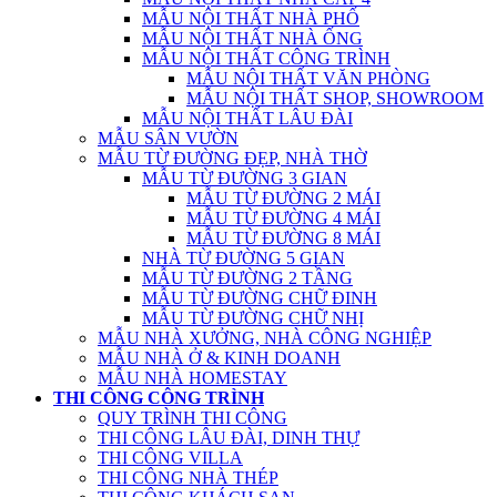
MẪU NỘI THẤT NHÀ PHỐ
MẪU NỘI THẤT NHÀ ỐNG
MẪU NỘI THẤT CÔNG TRÌNH
MẪU NỘI THẤT VĂN PHÒNG
MẪU NỘI THẤT SHOP, SHOWROOM
MẪU NỘI THẤT LÂU ĐÀI
MẪU SÂN VƯỜN
MẪU TỪ ĐƯỜNG ĐẸP, NHÀ THỜ
MẪU TỪ ĐƯỜNG 3 GIAN
MẪU TỪ ĐƯỜNG 2 MÁI
MẪU TỪ ĐƯỜNG 4 MÁI
MẪU TỪ ĐƯỜNG 8 MÁI
NHÀ TỪ ĐƯỜNG 5 GIAN
MẪU TỪ ĐƯỜNG 2 TẦNG
MẪU TỪ ĐƯỜNG CHỮ ĐINH
MẪU TỪ ĐƯỜNG CHỮ NHỊ
MẪU NHÀ XƯỞNG, NHÀ CÔNG NGHIỆP
MẪU NHÀ Ở & KINH DOANH
MẪU NHÀ HOMESTAY
THI CÔNG CÔNG TRÌNH
QUY TRÌNH THI CÔNG
THI CÔNG LÂU ĐÀI, DINH THỰ
THI CÔNG VILLA
THI CÔNG NHÀ THÉP