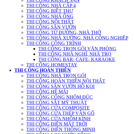
THI CÔNG KHÁCH SẠN
THI CÔNG NHÀ CẤP 4
THI CÔNG BIỆT THỰ
THI CÔNG NHÀ ỐNG
THI CÔNG NỘI THẤT
THI CÔNG SÂN VƯỜN
THI CÔNG TỪ ĐƯỜNG, NHÀ THỜ
THI CÔNG NHÀ XƯỞNG, NHÀ CÔNG NGHIỆP
THI CÔNG CÔNG TRÌNH
THI CÔNG TRỌN GÓI VĂN PHÒNG
THI CÔNG NHÀ NGHỈ, NHÀ TRỌ
THI CÔNG BAR- CAFE- KARAOKE
THI CÔNG HOMESTAY
THI CÔNG HOÀN THIỆN
THI CÔNG NHÀ TRỌN GÓI
THI CÔNG HOÀN THIỆN NỘI THẤT
THI CÔNG SÂN VƯỜN HỒ KOI
THI CÔNG HỆ MÁI
THI CÔNG CỔNG NHÔM ĐÚC
THI CÔNG SẮT MỸ THUẬT
THI CÔNG CỬA COMPOSITE
THI CÔNG CỬA THÉP VÂN GỖ
THI CÔNG CỬA NHÔM KÍNH
THI CÔNG ĐIỆN MẶT TRỜI
THI CÔNG ĐIỆN THÔNG MINH