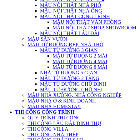
MẪU NỘI THẤT NHÀ PHỐ
MẪU NỘI THẤT NHÀ ỐNG
MẪU NỘI THẤT CÔNG TRÌNH
MẪU NỘI THẤT VĂN PHÒNG
MẪU NỘI THẤT SHOP, SHOWROOM
MẪU NỘI THẤT LÂU ĐÀI
MẪU SÂN VƯỜN
MẪU TỪ ĐƯỜNG ĐẸP, NHÀ THỜ
MẪU TỪ ĐƯỜNG 3 GIAN
MẪU TỪ ĐƯỜNG 2 MÁI
MẪU TỪ ĐƯỜNG 4 MÁI
MẪU TỪ ĐƯỜNG 8 MÁI
NHÀ TỪ ĐƯỜNG 5 GIAN
MẪU TỪ ĐƯỜNG 2 TẦNG
MẪU TỪ ĐƯỜNG CHỮ ĐINH
MẪU TỪ ĐƯỜNG CHỮ NHỊ
MẪU NHÀ XƯỞNG, NHÀ CÔNG NGHIỆP
MẪU NHÀ Ở & KINH DOANH
MẪU NHÀ HOMESTAY
THI CÔNG CÔNG TRÌNH
QUY TRÌNH THI CÔNG
THI CÔNG LÂU ĐÀI, DINH THỰ
THI CÔNG VILLA
THI CÔNG NHÀ THÉP