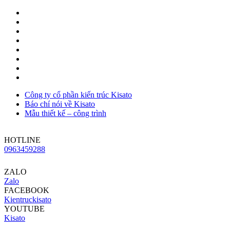
Công ty cổ phần kiến trúc Kisato
Báo chí nói về Kisato
Mẫu thiết kế – công trình
HOTLINE
0963459288
ZALO
Zalo
FACEBOOK
Kientruckisato
YOUTUBE
Kisato