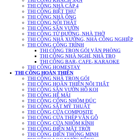
THI CÔNG KHÁCH SẠN
THI CÔNG NHÀ CẤP 4
THI CÔNG BIỆT THỰ
THI CÔNG NHÀ ỐNG
THI CÔNG NỘI THẤT
THI CÔNG SÂN VƯỜN
THI CÔNG TỪ ĐƯỜNG, NHÀ THỜ
THI CÔNG NHÀ XƯỞNG, NHÀ CÔNG NGHIỆP
THI CÔNG CÔNG TRÌNH
THI CÔNG TRỌN GÓI VĂN PHÒNG
THI CÔNG NHÀ NGHỈ, NHÀ TRỌ
THI CÔNG BAR- CAFE- KARAOKE
THI CÔNG HOMESTAY
THI CÔNG HOÀN THIỆN
THI CÔNG NHÀ TRỌN GÓI
THI CÔNG HOÀN THIỆN NỘI THẤT
THI CÔNG SÂN VƯỜN HỒ KOI
THI CÔNG HỆ MÁI
THI CÔNG CỔNG NHÔM ĐÚC
THI CÔNG SẮT MỸ THUẬT
THI CÔNG CỬA COMPOSITE
THI CÔNG CỬA THÉP VÂN GỖ
THI CÔNG CỬA NHÔM KÍNH
THI CÔNG ĐIỆN MẶT TRỜI
THI CÔNG ĐIỆN THÔNG MINH