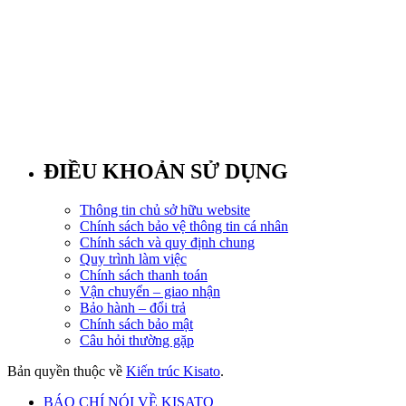
ĐIỀU KHOẢN SỬ DỤNG
Thông tin chủ sở hữu website
Chính sách bảo vệ thông tin cá nhân
Chính sách và quy định chung
Quy trình làm việc
Chính sách thanh toán
Vận chuyển – giao nhận
Bảo hành – đổi trả
Chính sách bảo mật
Câu hỏi thường gặp
Bản quyền thuộc về
Kiến trúc Kisato
.
BÁO CHÍ NÓI VỀ KISATO