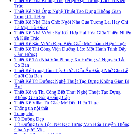
Thiết Kế Nhà Khung Thép Hiện Đại: Tương Lai của Kiến
Trúc
Thiết Kế Nhà Ống: Nghệ Thuật Tạo Dựng Không Gian
Trong Chật Hẹp
Thiết Kế Nhà Tiền Chế: Ngôi Nhà Của Tương Lai Hay Chỉ
Là Một Trò Đùa?
Thiết Kế Nhà Vườn: Sự Kết Hợp Hài Hòa Giữa Thiên Nhiên
và Kiến Trúc
Thiết Kế Sân Vườn Đẹp: Biến Giấc Mơ Thành Hiện Thực
Thiết Kế Thi Công Viện Dưỡng Lão: Một Hành Trình Đầy
Cảm Hứng!
Thiết Kế Tòa Nhà Văn Phòng: Xu Hướng và Nguyên Tắc
Cơ Bản
Thiết Kế Trung Tâm Tiệc Cưới: Dấu Ấn Đáng Nhớ Cho Lễ
Cưới Của Bạn
Thiết Kế Từ Đường: Nghệ Thuật Tạo Dựng Không Gian Bí
Ẩn!
Thiết Kế và Thi Công Biệt Thự: Nghệ Thuật Tạo Dựng
Không Gian Sống Đẳng Cấp
Thiết Kế Villa: Từ Giấc Mơ Đến Hiện Thực
Thông tin nội thất
Trang chủ
Từ Đường Đẹp
Từ Đường Gia Tộc: Nét Đặc Trưng Văn Hóa Truyền Thống
Của Người Việt