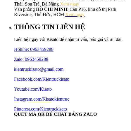
Thái, Sơn Trà, Đà Nẵng
Xem ngay
Văn phòng
HỒ CHÍ MINH
: Căn P16, khu đô thị Park
Riverside, Thủ Đức, HCM
Xem ngay
THÔNG TIN LIÊN HỆ
Liên hệ ngay với Kisato để nhận tư vấn, báo giá và ưu đãi.
Hotline:
0963459288
Zalo: 0963459288
kientruckisato@gmail.com
Facebook.com/Kientruckisato
Youtube.com/Kisato
Instagram.com/Kisatokientruc
Pinterest.com/Kientruckisato
QUÉT MÃ QR ĐỂ CHAT BẰNG ZALO