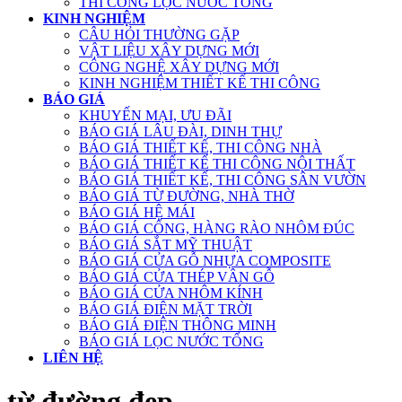
THI CÔNG LỌC NƯỚC TỔNG
KINH NGHIỆM
CÂU HỎI THƯỜNG GẶP
VẬT LIỆU XÂY DỰNG MỚI
CÔNG NGHỆ XÂY DỰNG MỚI
KINH NGHIỆM THIẾT KẾ THI CÔNG
BÁO GIÁ
KHUYẾN MẠI, ƯU ĐÃI
BÁO GIÁ LÂU ĐÀI, DINH THỰ
BÁO GIÁ THIẾT KẾ, THI CÔNG NHÀ
BÁO GIÁ THIẾT KẾ THI CÔNG NỘI THẤT
BÁO GIÁ THIẾT KẾ, THI CÔNG SÂN VƯỜN
BÁO GIÁ TỪ ĐƯỜNG, NHÀ THỜ
BÁO GIÁ HỆ MÁI
BÁO GIÁ CỔNG, HÀNG RÀO NHÔM ĐÚC
BÁO GIÁ SẮT MỸ THUẬT
BÁO GIÁ CỬA GỖ NHỰA COMPOSITE
BÁO GIÁ CỬA THÉP VÂN GỖ
BÁO GIÁ CỬA NHÔM KÍNH
BÁO GIÁ ĐIỆN MẶT TRỜI
BÁO GIÁ ĐIỆN THÔNG MINH
BÁO GIÁ LỌC NƯỚC TỔNG
LIÊN HỆ
từ đường đẹp