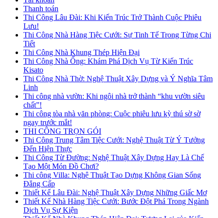
Thanh toán
Thi Công Lâu Đài: Khi Kiến Trúc Trở Thành Cuộc Phiêu
Lưu!
Thi Công Nhà Hàng Tiệc Cưới: Sự Tinh Tế Trong Từng Chi
Tiết
Thi Công Nhà Khung Thép Hiện Đại
Thi Công Nhà Ống: Khám Phá Dịch Vụ Từ Kiến Trúc
Kisato
Thi Công Nhà Thờ: Nghệ Thuật Xây Dựng và Ý Nghĩa Tâm
Linh
Thi công nhà vườn: Khi ngôi nhà trở thành “khu vườn siêu
chất”!
Thi công tòa nhà văn phòng: Cuộc phiêu lưu kỳ thú sờ sờ
ngay trước mắt!
THI CÔNG TRỌN GÓI
Thi Công Trung Tâm Tiệc Cưới: Nghệ Thuật Từ Ý Tưởng
Đến Hiện Thực
Thi Công Từ Đường: Nghệ Thuật Xây Dựng Hay Là Chế
Tạo Một Món Đồ Chơi?
Thi công Villa: Nghệ Thuật Tạo Dựng Không Gian Sống
Đẳng Cấp
Thiết Kế Lâu Đài: Nghệ Thuật Xây Dựng Những Giấc Mơ
Thiết Kế Nhà Hàng Tiệc Cưới: Bước Đột Phá Trong Ngành
Dịch Vụ Sự Kiện