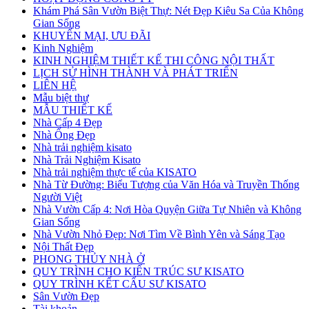
Khám Phá Sân Vườn Biệt Thự: Nét Đẹp Kiêu Sa Của Không
Gian Sống
KHUYẾN MẠI, ƯU ĐÃI
Kinh Nghiệm
KINH NGHIỆM THIẾT KẾ THI CÔNG NỘI THẤT
LỊCH SỬ HÌNH THÀNH VÀ PHÁT TRIỂN
LIÊN HỆ
Mẫu biệt thự
MẪU THIẾT KẾ
Nhà Cấp 4 Đẹp
Nhà Ống Đẹp
Nhà trải nghiệm kisato
Nhà Trải Nghiệm Kisato
Nhà trải nghiệm thực tế của KISATO
Nhà Từ Đường: Biểu Tượng của Văn Hóa và Truyền Thống
Người Việt
Nhà Vườn Cấp 4: Nơi Hòa Quyện Giữa Tự Nhiên và Không
Gian Sống
Nhà Vườn Nhỏ Đẹp: Nơi Tìm Về Bình Yên và Sáng Tạo
Nội Thất Đẹp
PHONG THỦY NHÀ Ở
QUY TRÌNH CHO KIẾN TRÚC SƯ KISATO
QUY TRÌNH KẾT CẤU SƯ KISATO
Sân Vườn Đẹp
Tài khoản