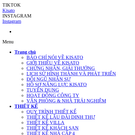
TIKTOK
Kisato
INSTAGRAM
Instagram
Menu
Trang chủ
BÁO CHÍ NÓI VỀ KISATO
GIỚI THIỆU VỀ KISATO
CHỨNG NHẬN, GIẢI THƯỞNG
LỊCH SỬ HÌNH THÀNH VÀ PHÁT TRIỂN
ĐỘI NGŨ NHÂN SỰ
HỒ SƠ NĂNG LỰC KISATO
TUYỂN DỤNG
HOẠT ĐỘNG CÔNG TY
VĂN PHÒNG & NHÀ TRẢI NGHIỆM
THIẾT KẾ
QUY TRÌNH THIẾT KẾ
THIẾT KẾ LÂU ĐÀI DINH THỰ
THIẾT KẾ VILLA
THIẾT KẾ KHÁCH SẠN
THIẾT KẾ NHÀ CẤP 4