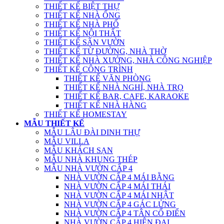
THIẾT KẾ BIỆT THỰ
THIẾT KẾ NHÀ ỐNG
THIẾT KẾ NHÀ PHỐ
THIẾT KẾ NỘI THẤT
THIẾT KẾ SÂN VƯỜN
THIẾT KẾ TỪ ĐƯỜNG, NHÀ THỜ
THIẾT KẾ NHÀ XƯỞNG, NHÀ CÔNG NGHIỆP
THIẾT KẾ CÔNG TRÌNH
THIẾT KẾ VĂN PHÒNG
THIẾT KẾ NHÀ NGHỈ, NHÀ TRỌ
THIẾT KẾ BAR, CAFE, KARAOKE
THIẾT KẾ NHÀ HÀNG
THIẾT KẾ HOMESTAY
MẪU THIẾT KẾ
MẪU LÂU ĐÀI DINH THỰ
MẪU VILLA
MẪU KHÁCH SẠN
MẪU NHÀ KHUNG THÉP
MẪU NHÀ VƯỜN CẤP 4
NHÀ VƯỜN CẤP 4 MÁI BẰNG
NHÀ VƯỜN CẤP 4 MÁI THÁI
NHÀ VƯỜN CẤP 4 MÁI NHẬT
NHÀ VƯỜN CẤP 4 GÁC LỬNG
NHÀ VƯỜN CẤP 4 TÂN CỔ ĐIỂN
NHÀ VƯỜN CẤP 4 HIỆN ĐẠI