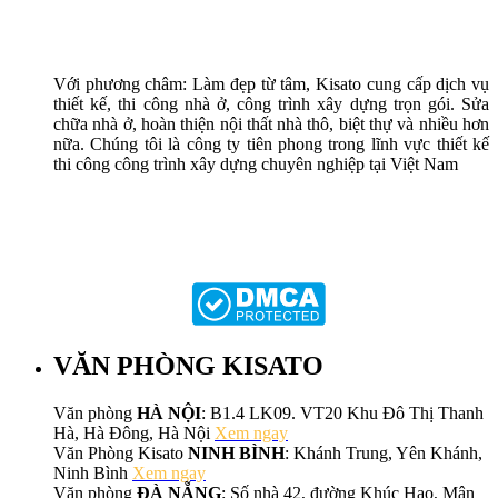
Với phương châm: Làm đẹp từ tâm, Kisato cung cấp dịch vụ
thiết kế, thi công nhà ở, công trình xây dựng trọn gói. Sửa
chữa nhà ở, hoàn thiện nội thất nhà thô, biệt thự và nhiều hơn
nữa. Chúng tôi là công ty tiên phong trong lĩnh vực thiết kế
thi công công trình xây dựng chuyên nghiệp tại Việt Nam
VĂN PHÒNG KISATO
Văn phòng
HÀ NỘI
: B1.4 LK09. VT20 Khu Đô Thị Thanh
Hà, Hà Đông, Hà Nội
Xem ngay
Văn Phòng Kisato
NINH BÌNH
: Khánh Trung, Yên Khánh,
Ninh Bình
Xem ngay
Văn phòng
ĐÀ NẴNG
: Số nhà 42, đường Khúc Hạo, Mân