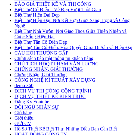
BÁO GIÁ THIẾT KẾ VÀ THI CÔNG
Biệt Thự Cổ Điển – Vẻ Đẹp Vượt Thời Gian
Biệt Thự Hiện Đại Đẹp
Biệt Thự Hiện Đại: Nơi Kết Hợp Giữa Sang Trọng và Công
Nghệ
Biệt Thự Nhà Vườn: Nơi Giao Thoa Giữa Thiên Nhiên và
Cuộc Sống Hiện Đại
Biệt Thự Tân Cổ Điển Đẹp
Biệt Thự Tân Cổ Điển: Hòa Quyện Giữa Di Sản và Hiện Đại
CÂU HỎI THƯỜNG GẶP
Chính sách bảo mật thông tin khách hàng
CHỦ TỊCH HĐQT PHẠM VĂN LƯƠNG
CHỨNG NHẬN, GIẢI THƯỞNG
Chứng Nhận, Giải Thưởng
CÔNG NGHỆ KĨ THUẬT XÂY DỰNG
demo 360
DỊCH VỤ THI CÔNG CÔNG TRÌNH
DỊCH VỤ THIẾT KẾ KIẾN TRÚC
Đăng Ký Youtube
ĐỘI NGŨ NHÂN SỰ
Giỏ hàng
Giới thiệu
GỬI CV
Hồ Sơ Thiết Kế Biệt Thự: Những Điều Bạn Cần Biết
HOẠT ĐỘNG CÔNG TY