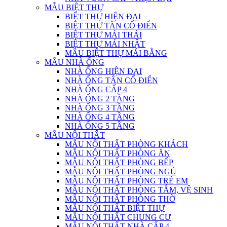
MẪU BIỆT THỰ
BIỆT THỰ HIỆN ĐẠI
BIỆT THỰ TÂN CỔ ĐIỂN
BIỆT THỰ MÁI THÁI
BIỆT THỰ MÁI NHẬT
MẪU BIỆT THỰ MÁI BẰNG
MẪU NHÀ ỐNG
NHÀ ỐNG HIỆN ĐẠI
NHÀ ỐNG TÂN CỔ ĐIỂN
NHÀ ỐNG CẤP 4
NHÀ ỐNG 2 TẦNG
NHÀ ỐNG 3 TẦNG
NHÀ ỐNG 4 TẦNG
NHÀ ỐNG 5 TẦNG
MẪU NỘI THẤT
MẪU NỘI THẤT PHÒNG KHÁCH
MẪU NỘI THẤT PHÒNG ĂN
MẪU NỘI THẤT PHÒNG BẾP
MẪU NỘI THẤT PHÒNG NGỦ
MẪU NỘI THẤT PHÒNG TRẺ EM
MẪU NỘI THẤT PHÒNG TẮM, VỆ SINH
MẪU NỘI THẤT PHÒNG THỜ
MẪU NỘI THẤT BIỆT THỰ
MẪU NỘI THẤT CHUNG CƯ
MẪU NỘI THẤT NHÀ CẤP 4