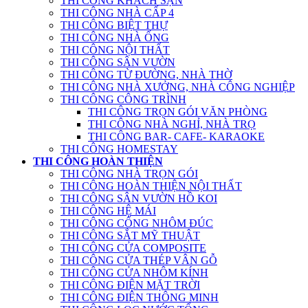
THI CÔNG KHÁCH SẠN
THI CÔNG NHÀ CẤP 4
THI CÔNG BIỆT THỰ
THI CÔNG NHÀ ỐNG
THI CÔNG NỘI THẤT
THI CÔNG SÂN VƯỜN
THI CÔNG TỪ ĐƯỜNG, NHÀ THỜ
THI CÔNG NHÀ XƯỞNG, NHÀ CÔNG NGHIỆP
THI CÔNG CÔNG TRÌNH
THI CÔNG TRỌN GÓI VĂN PHÒNG
THI CÔNG NHÀ NGHỈ, NHÀ TRỌ
THI CÔNG BAR- CAFE- KARAOKE
THI CÔNG HOMESTAY
THI CÔNG HOÀN THIỆN
THI CÔNG NHÀ TRỌN GÓI
THI CÔNG HOÀN THIỆN NỘI THẤT
THI CÔNG SÂN VƯỜN HỒ KOI
THI CÔNG HỆ MÁI
THI CÔNG CỔNG NHÔM ĐÚC
THI CÔNG SẮT MỸ THUẬT
THI CÔNG CỬA COMPOSITE
THI CÔNG CỬA THÉP VÂN GỖ
THI CÔNG CỬA NHÔM KÍNH
THI CÔNG ĐIỆN MẶT TRỜI
THI CÔNG ĐIỆN THÔNG MINH