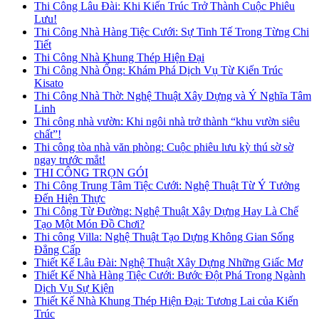
Thi Công Lâu Đài: Khi Kiến Trúc Trở Thành Cuộc Phiêu
Lưu!
Thi Công Nhà Hàng Tiệc Cưới: Sự Tinh Tế Trong Từng Chi
Tiết
Thi Công Nhà Khung Thép Hiện Đại
Thi Công Nhà Ống: Khám Phá Dịch Vụ Từ Kiến Trúc
Kisato
Thi Công Nhà Thờ: Nghệ Thuật Xây Dựng và Ý Nghĩa Tâm
Linh
Thi công nhà vườn: Khi ngôi nhà trở thành “khu vườn siêu
chất”!
Thi công tòa nhà văn phòng: Cuộc phiêu lưu kỳ thú sờ sờ
ngay trước mắt!
THI CÔNG TRỌN GÓI
Thi Công Trung Tâm Tiệc Cưới: Nghệ Thuật Từ Ý Tưởng
Đến Hiện Thực
Thi Công Từ Đường: Nghệ Thuật Xây Dựng Hay Là Chế
Tạo Một Món Đồ Chơi?
Thi công Villa: Nghệ Thuật Tạo Dựng Không Gian Sống
Đẳng Cấp
Thiết Kế Lâu Đài: Nghệ Thuật Xây Dựng Những Giấc Mơ
Thiết Kế Nhà Hàng Tiệc Cưới: Bước Đột Phá Trong Ngành
Dịch Vụ Sự Kiện
Thiết Kế Nhà Khung Thép Hiện Đại: Tương Lai của Kiến
Trúc