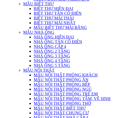
MẪU BIỆT THỰ
BIỆT THỰ HIỆN ĐẠI
BIỆT THỰ TÂN CỔ ĐIỂN
BIỆT THỰ MÁI THÁI
BIỆT THỰ MÁI NHẬT
MẪU BIỆT THỰ MÁI BẰNG
MẪU NHÀ ỐNG
NHÀ ỐNG HIỆN ĐẠI
NHÀ ỐNG TÂN CỔ ĐIỂN
NHÀ ỐNG CẤP 4
NHÀ ỐNG 2 TẦNG
NHÀ ỐNG 3 TẦNG
NHÀ ỐNG 4 TẦNG
NHÀ ỐNG 5 TẦNG
MẪU NỘI THẤT
MẪU NỘI THẤT PHÒNG KHÁCH
MẪU NỘI THẤT PHÒNG ĂN
MẪU NỘI THẤT PHÒNG BẾP
MẪU NỘI THẤT PHÒNG NGỦ
MẪU NỘI THẤT PHÒNG TRẺ EM
MẪU NỘI THẤT PHÒNG TẮM, VỆ SINH
MẪU NỘI THẤT PHÒNG THỜ
MẪU NỘI THẤT BIỆT THỰ
MẪU NỘI THẤT CHUNG CƯ
MẪU NỘI THẤT NHÀ CẤP 4