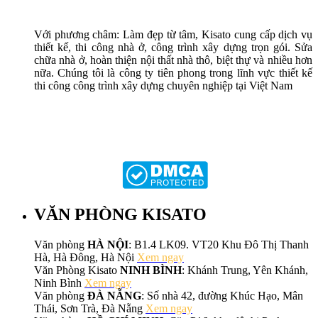
Với phương châm: Làm đẹp từ tâm, Kisato cung cấp dịch vụ
thiết kế, thi công nhà ở, công trình xây dựng trọn gói. Sửa
chữa nhà ở, hoàn thiện nội thất nhà thô, biệt thự và nhiều hơn
nữa. Chúng tôi là công ty tiên phong trong lĩnh vực thiết kế
thi công công trình xây dựng chuyên nghiệp tại Việt Nam
VĂN PHÒNG KISATO
Văn phòng
HÀ NỘI
: B1.4 LK09. VT20 Khu Đô Thị Thanh
Hà, Hà Đông, Hà Nội
Xem ngay
Văn Phòng Kisato
NINH BÌNH
: Khánh Trung, Yên Khánh,
Ninh Bình
Xem ngay
Văn phòng
ĐÀ NẴNG
: Số nhà 42, đường Khúc Hạo, Mân
Thái, Sơn Trà, Đà Nẵng
Xem ngay