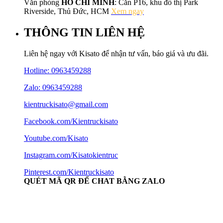
Văn phòng
HỒ CHÍ MINH
: Căn P16, khu đô thị Park
Riverside, Thủ Đức, HCM
Xem ngay
THÔNG TIN LIÊN HỆ
Liên hệ ngay với Kisato để nhận tư vấn, báo giá và ưu đãi.
Hotline:
0963459288
Zalo: 0963459288
kientruckisato@gmail.com
Facebook.com/Kientruckisato
Youtube.com/Kisato
Instagram.com/Kisatokientruc
Pinterest.com/Kientruckisato
QUÉT MÃ QR ĐỂ CHAT BẰNG ZALO