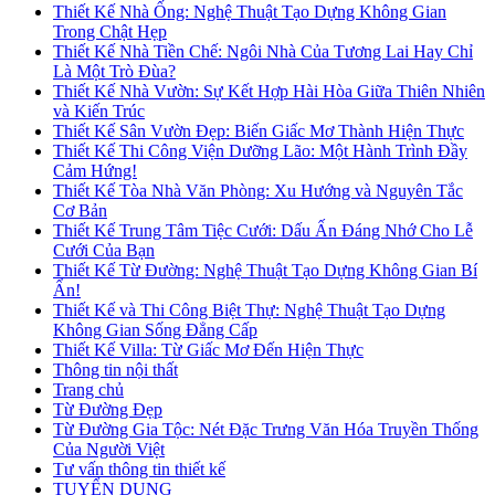
Thiết Kế Nhà Ống: Nghệ Thuật Tạo Dựng Không Gian
Trong Chật Hẹp
Thiết Kế Nhà Tiền Chế: Ngôi Nhà Của Tương Lai Hay Chỉ
Là Một Trò Đùa?
Thiết Kế Nhà Vườn: Sự Kết Hợp Hài Hòa Giữa Thiên Nhiên
và Kiến Trúc
Thiết Kế Sân Vườn Đẹp: Biến Giấc Mơ Thành Hiện Thực
Thiết Kế Thi Công Viện Dưỡng Lão: Một Hành Trình Đầy
Cảm Hứng!
Thiết Kế Tòa Nhà Văn Phòng: Xu Hướng và Nguyên Tắc
Cơ Bản
Thiết Kế Trung Tâm Tiệc Cưới: Dấu Ấn Đáng Nhớ Cho Lễ
Cưới Của Bạn
Thiết Kế Từ Đường: Nghệ Thuật Tạo Dựng Không Gian Bí
Ẩn!
Thiết Kế và Thi Công Biệt Thự: Nghệ Thuật Tạo Dựng
Không Gian Sống Đẳng Cấp
Thiết Kế Villa: Từ Giấc Mơ Đến Hiện Thực
Thông tin nội thất
Trang chủ
Từ Đường Đẹp
Từ Đường Gia Tộc: Nét Đặc Trưng Văn Hóa Truyền Thống
Của Người Việt
Tư vấn thông tin thiết kế
TUYỂN DỤNG