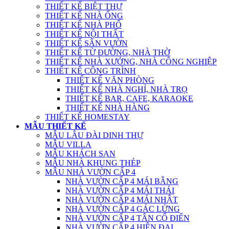
THIẾT KẾ BIỆT THỰ
THIẾT KẾ NHÀ ỐNG
THIẾT KẾ NHÀ PHỐ
THIẾT KẾ NỘI THẤT
THIẾT KẾ SÂN VƯỜN
THIẾT KẾ TỪ ĐƯỜNG, NHÀ THỜ
THIẾT KẾ NHÀ XƯỞNG, NHÀ CÔNG NGHIỆP
THIẾT KẾ CÔNG TRÌNH
THIẾT KẾ VĂN PHÒNG
THIẾT KẾ NHÀ NGHỈ, NHÀ TRỌ
THIẾT KẾ BAR, CAFE, KARAOKE
THIẾT KẾ NHÀ HÀNG
THIẾT KẾ HOMESTAY
MẪU THIẾT KẾ
MẪU LÂU ĐÀI DINH THỰ
MẪU VILLA
MẪU KHÁCH SẠN
MẪU NHÀ KHUNG THÉP
MẪU NHÀ VƯỜN CẤP 4
NHÀ VƯỜN CẤP 4 MÁI BẰNG
NHÀ VƯỜN CẤP 4 MÁI THÁI
NHÀ VƯỜN CẤP 4 MÁI NHẬT
NHÀ VƯỜN CẤP 4 GÁC LỬNG
NHÀ VƯỜN CẤP 4 TÂN CỔ ĐIỂN
NHÀ VƯỜN CẤP 4 HIỆN ĐẠI