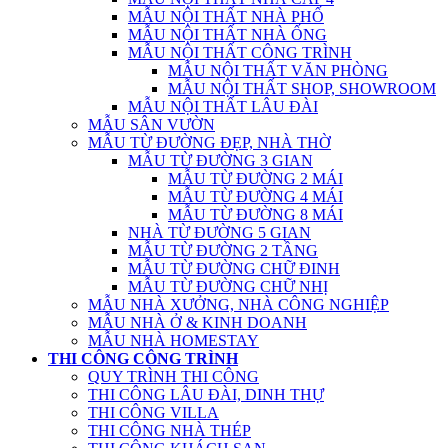
MẪU NỘI THẤT NHÀ PHỐ
MẪU NỘI THẤT NHÀ ỐNG
MẪU NỘI THẤT CÔNG TRÌNH
MẪU NỘI THẤT VĂN PHÒNG
MẪU NỘI THẤT SHOP, SHOWROOM
MẪU NỘI THẤT LÂU ĐÀI
MẪU SÂN VƯỜN
MẪU TỪ ĐƯỜNG ĐẸP, NHÀ THỜ
MẪU TỪ ĐƯỜNG 3 GIAN
MẪU TỪ ĐƯỜNG 2 MÁI
MẪU TỪ ĐƯỜNG 4 MÁI
MẪU TỪ ĐƯỜNG 8 MÁI
NHÀ TỪ ĐƯỜNG 5 GIAN
MẪU TỪ ĐƯỜNG 2 TẦNG
MẪU TỪ ĐƯỜNG CHỮ ĐINH
MẪU TỪ ĐƯỜNG CHỮ NHỊ
MẪU NHÀ XƯỞNG, NHÀ CÔNG NGHIỆP
MẪU NHÀ Ở & KINH DOANH
MẪU NHÀ HOMESTAY
THI CÔNG CÔNG TRÌNH
QUY TRÌNH THI CÔNG
THI CÔNG LÂU ĐÀI, DINH THỰ
THI CÔNG VILLA
THI CÔNG NHÀ THÉP