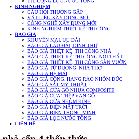
THI CÔNG LỌC NƯỚC TỔNG
KINH NGHIỆM
CÂU HỎI THƯỜNG GẶP
VẬT LIỆU XÂY DỰNG MỚI
CÔNG NGHỆ XÂY DỰNG MỚI
KINH NGHIỆM THIẾT KẾ THI CÔNG
BÁO GIÁ
KHUYẾN MẠI, ƯU ĐÃI
BÁO GIÁ LÂU ĐÀI, DINH THỰ
BÁO GIÁ THIẾT KẾ, THI CÔNG NHÀ
BÁO GIÁ THIẾT KẾ THI CÔNG NỘI THẤT
BÁO GIÁ THIẾT KẾ, THI CÔNG SÂN VƯỜN
BÁO GIÁ TỪ ĐƯỜNG, NHÀ THỜ
BÁO GIÁ HỆ MÁI
BÁO GIÁ CỔNG, HÀNG RÀO NHÔM ĐÚC
BÁO GIÁ SẮT MỸ THUẬT
BÁO GIÁ CỬA GỖ NHỰA COMPOSITE
BÁO GIÁ CỬA THÉP VÂN GỖ
BÁO GIÁ CỬA NHÔM KÍNH
BÁO GIÁ ĐIỆN MẶT TRỜI
BÁO GIÁ ĐIỆN THÔNG MINH
BÁO GIÁ LỌC NƯỚC TỔNG
LIÊN HỆ
nhà cấp 4 thổn thức