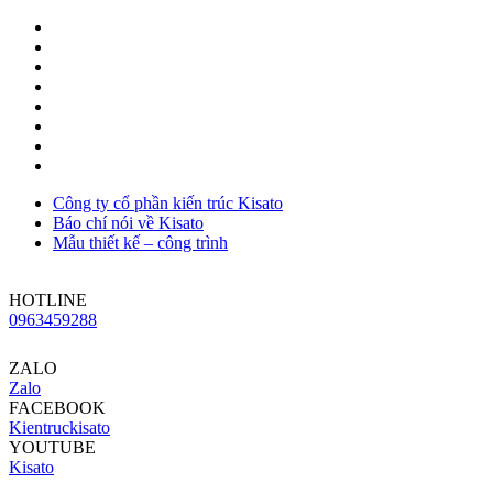
Công ty cổ phần kiến trúc Kisato
Báo chí nói về Kisato
Mẫu thiết kế – công trình
HOTLINE
0963459288
ZALO
Zalo
FACEBOOK
Kientruckisato
YOUTUBE
Kisato