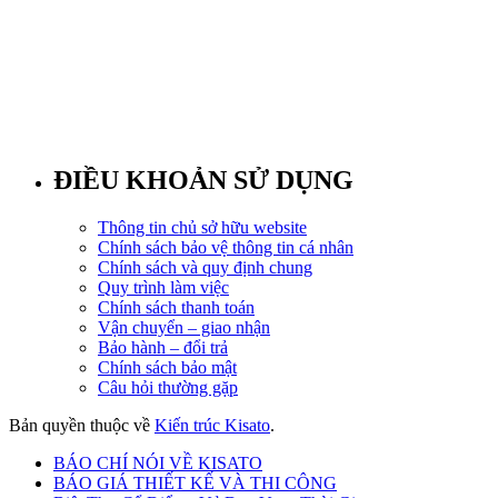
ĐIỀU KHOẢN SỬ DỤNG
Thông tin chủ sở hữu website
Chính sách bảo vệ thông tin cá nhân
Chính sách và quy định chung
Quy trình làm việc
Chính sách thanh toán
Vận chuyển – giao nhận
Bảo hành – đổi trả
Chính sách bảo mật
Câu hỏi thường gặp
Bản quyền thuộc về
Kiến trúc Kisato
.
BÁO CHÍ NÓI VỀ KISATO
BÁO GIÁ THIẾT KẾ VÀ THI CÔNG