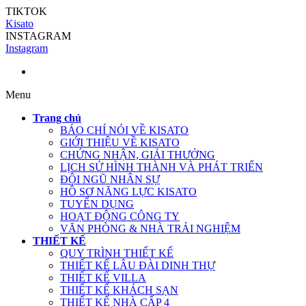
TIKTOK
Kisato
INSTAGRAM
Instagram
Menu
Trang chủ
BÁO CHÍ NÓI VỀ KISATO
GIỚI THIỆU VỀ KISATO
CHỨNG NHẬN, GIẢI THƯỞNG
LỊCH SỬ HÌNH THÀNH VÀ PHÁT TRIỂN
ĐỘI NGŨ NHÂN SỰ
HỒ SƠ NĂNG LỰC KISATO
TUYỂN DỤNG
HOẠT ĐỘNG CÔNG TY
VĂN PHÒNG & NHÀ TRẢI NGHIỆM
THIẾT KẾ
QUY TRÌNH THIẾT KẾ
THIẾT KẾ LÂU ĐÀI DINH THỰ
THIẾT KẾ VILLA
THIẾT KẾ KHÁCH SẠN
THIẾT KẾ NHÀ CẤP 4