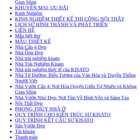
Gian Sống
KHUYẾN MẠI, ƯU ĐÃI
Kinh Nghiệm
KINH NGHIỆM THIẾT KẾ THI CÔNG NỘI THẤT
LỊCH SỬ HÌNH THÀNH VÀ PHÁT TRIỂN
LIÊN HỆ
Mẫu biệt thự
MẪU THIẾT KẾ
Nhà Cấp 4 Đẹp
Nhà Ống Đẹp
Nhà trải nghiệm kisato
Nhà Trải Nghiệm Kisato
Nhà trải nghiệm thực tế của KISATO
Nhà Từ Đường: Biểu Tượng của Văn Hóa và Truyền Thống
Người Việt
Nhà Vườn Cấp 4: Nơi Hòa Quyện Giữa Tự Nhiên và Không
Gian Sống
Nhà Vườn Nhỏ Đẹp: Nơi Tìm Về Bình Yên và Sáng Tạo
Nội Thất Đẹp
PHONG THỦY NHÀ Ở
QUY TRÌNH CHO KIẾN TRÚC SƯ KISATO
QUY TRÌNH KẾT CẤU SƯ KISATO
Sân Vườn Đẹp
Tài khoản
Thanh toán