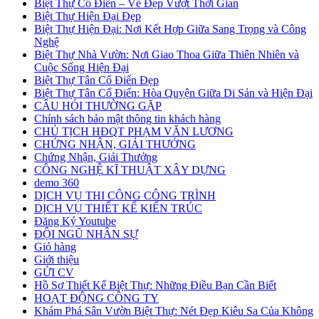
Biệt Thự Cổ Điển – Vẻ Đẹp Vượt Thời Gian
Biệt Thự Hiện Đại Đẹp
Biệt Thự Hiện Đại: Nơi Kết Hợp Giữa Sang Trọng và Công
Nghệ
Biệt Thự Nhà Vườn: Nơi Giao Thoa Giữa Thiên Nhiên và
Cuộc Sống Hiện Đại
Biệt Thự Tân Cổ Điển Đẹp
Biệt Thự Tân Cổ Điển: Hòa Quyện Giữa Di Sản và Hiện Đại
CÂU HỎI THƯỜNG GẶP
Chính sách bảo mật thông tin khách hàng
CHỦ TỊCH HĐQT PHẠM VĂN LƯƠNG
CHỨNG NHẬN, GIẢI THƯỞNG
Chứng Nhận, Giải Thưởng
CÔNG NGHỆ KĨ THUẬT XÂY DỰNG
demo 360
DỊCH VỤ THI CÔNG CÔNG TRÌNH
DỊCH VỤ THIẾT KẾ KIẾN TRÚC
Đăng Ký Youtube
ĐỘI NGŨ NHÂN SỰ
Giỏ hàng
Giới thiệu
GỬI CV
Hồ Sơ Thiết Kế Biệt Thự: Những Điều Bạn Cần Biết
HOẠT ĐỘNG CÔNG TY
Khám Phá Sân Vườn Biệt Thự: Nét Đẹp Kiêu Sa Của Không