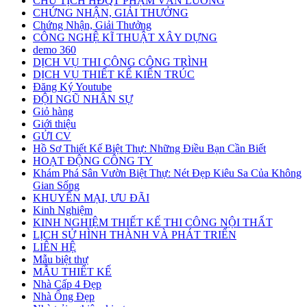
CHỦ TỊCH HĐQT PHẠM VĂN LƯƠNG
CHỨNG NHẬN, GIẢI THƯỞNG
Chứng Nhận, Giải Thưởng
CÔNG NGHỆ KĨ THUẬT XÂY DỰNG
demo 360
DỊCH VỤ THI CÔNG CÔNG TRÌNH
DỊCH VỤ THIẾT KẾ KIẾN TRÚC
Đăng Ký Youtube
ĐỘI NGŨ NHÂN SỰ
Giỏ hàng
Giới thiệu
GỬI CV
Hồ Sơ Thiết Kế Biệt Thự: Những Điều Bạn Cần Biết
HOẠT ĐỘNG CÔNG TY
Khám Phá Sân Vườn Biệt Thự: Nét Đẹp Kiêu Sa Của Không
Gian Sống
KHUYẾN MẠI, ƯU ĐÃI
Kinh Nghiệm
KINH NGHIỆM THIẾT KẾ THI CÔNG NỘI THẤT
LỊCH SỬ HÌNH THÀNH VÀ PHÁT TRIỂN
LIÊN HỆ
Mẫu biệt thự
MẪU THIẾT KẾ
Nhà Cấp 4 Đẹp
Nhà Ống Đẹp