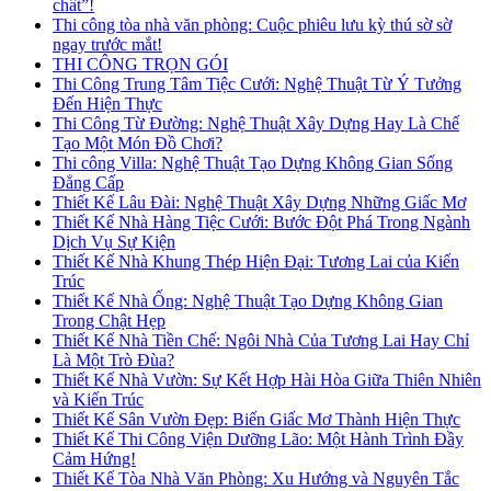
chất”!
Thi công tòa nhà văn phòng: Cuộc phiêu lưu kỳ thú sờ sờ
ngay trước mắt!
THI CÔNG TRỌN GÓI
Thi Công Trung Tâm Tiệc Cưới: Nghệ Thuật Từ Ý Tưởng
Đến Hiện Thực
Thi Công Từ Đường: Nghệ Thuật Xây Dựng Hay Là Chế
Tạo Một Món Đồ Chơi?
Thi công Villa: Nghệ Thuật Tạo Dựng Không Gian Sống
Đẳng Cấp
Thiết Kế Lâu Đài: Nghệ Thuật Xây Dựng Những Giấc Mơ
Thiết Kế Nhà Hàng Tiệc Cưới: Bước Đột Phá Trong Ngành
Dịch Vụ Sự Kiện
Thiết Kế Nhà Khung Thép Hiện Đại: Tương Lai của Kiến
Trúc
Thiết Kế Nhà Ống: Nghệ Thuật Tạo Dựng Không Gian
Trong Chật Hẹp
Thiết Kế Nhà Tiền Chế: Ngôi Nhà Của Tương Lai Hay Chỉ
Là Một Trò Đùa?
Thiết Kế Nhà Vườn: Sự Kết Hợp Hài Hòa Giữa Thiên Nhiên
và Kiến Trúc
Thiết Kế Sân Vườn Đẹp: Biến Giấc Mơ Thành Hiện Thực
Thiết Kế Thi Công Viện Dưỡng Lão: Một Hành Trình Đầy
Cảm Hứng!
Thiết Kế Tòa Nhà Văn Phòng: Xu Hướng và Nguyên Tắc