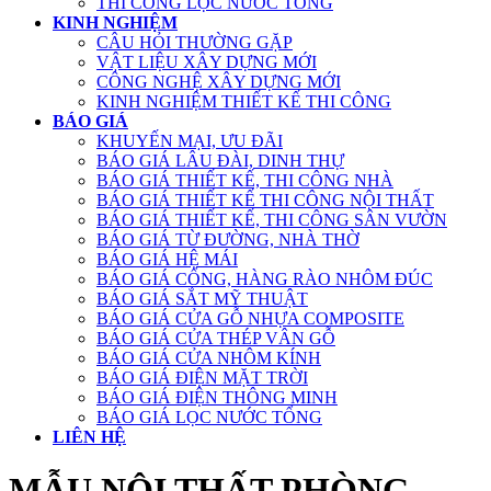
THI CÔNG LỌC NƯỚC TỔNG
KINH NGHIỆM
CÂU HỎI THƯỜNG GẶP
VẬT LIỆU XÂY DỰNG MỚI
CÔNG NGHỆ XÂY DỰNG MỚI
KINH NGHIỆM THIẾT KẾ THI CÔNG
BÁO GIÁ
KHUYẾN MẠI, ƯU ĐÃI
BÁO GIÁ LÂU ĐÀI, DINH THỰ
BÁO GIÁ THIẾT KẾ, THI CÔNG NHÀ
BÁO GIÁ THIẾT KẾ THI CÔNG NỘI THẤT
BÁO GIÁ THIẾT KẾ, THI CÔNG SÂN VƯỜN
BÁO GIÁ TỪ ĐƯỜNG, NHÀ THỜ
BÁO GIÁ HỆ MÁI
BÁO GIÁ CỔNG, HÀNG RÀO NHÔM ĐÚC
BÁO GIÁ SẮT MỸ THUẬT
BÁO GIÁ CỬA GỖ NHỰA COMPOSITE
BÁO GIÁ CỬA THÉP VÂN GỖ
BÁO GIÁ CỬA NHÔM KÍNH
BÁO GIÁ ĐIỆN MẶT TRỜI
BÁO GIÁ ĐIỆN THÔNG MINH
BÁO GIÁ LỌC NƯỚC TỔNG
LIÊN HỆ
MẪU NỘI THẤT PHÒNG