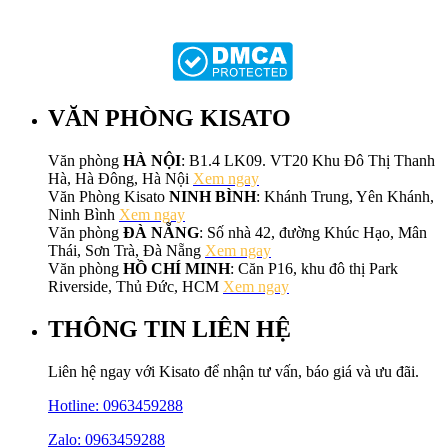
VĂN PHÒNG KISATO
Văn phòng
HÀ NỘI
: B1.4 LK09. VT20 Khu Đô Thị Thanh
Hà, Hà Đông, Hà Nội
Xem ngay
Văn Phòng Kisato
NINH BÌNH
: Khánh Trung, Yên Khánh,
Ninh Bình
Xem ngay
Văn phòng
ĐÀ NẴNG
: Số nhà 42, đường Khúc Hạo, Mân
Thái, Sơn Trà, Đà Nẵng
Xem ngay
Văn phòng
HỒ CHÍ MINH
: Căn P16, khu đô thị Park
Riverside, Thủ Đức, HCM
Xem ngay
THÔNG TIN LIÊN HỆ
Liên hệ ngay với Kisato để nhận tư vấn, báo giá và ưu đãi.
Hotline:
0963459288
Zalo: 0963459288