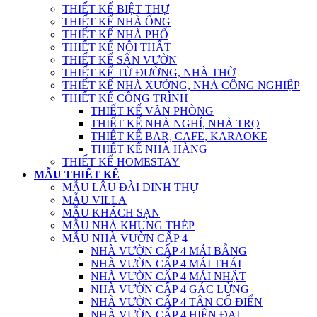
THIẾT KẾ BIỆT THỰ
THIẾT KẾ NHÀ ỐNG
THIẾT KẾ NHÀ PHỐ
THIẾT KẾ NỘI THẤT
THIẾT KẾ SÂN VƯỜN
THIẾT KẾ TỪ ĐƯỜNG, NHÀ THỜ
THIẾT KẾ NHÀ XƯỞNG, NHÀ CÔNG NGHIỆP
THIẾT KẾ CÔNG TRÌNH
THIẾT KẾ VĂN PHÒNG
THIẾT KẾ NHÀ NGHỈ, NHÀ TRỌ
THIẾT KẾ BAR, CAFE, KARAOKE
THIẾT KẾ NHÀ HÀNG
THIẾT KẾ HOMESTAY
MẪU THIẾT KẾ
MẪU LÂU ĐÀI DINH THỰ
MẪU VILLA
MẪU KHÁCH SẠN
MẪU NHÀ KHUNG THÉP
MẪU NHÀ VƯỜN CẤP 4
NHÀ VƯỜN CẤP 4 MÁI BẰNG
NHÀ VƯỜN CẤP 4 MÁI THÁI
NHÀ VƯỜN CẤP 4 MÁI NHẬT
NHÀ VƯỜN CẤP 4 GÁC LỬNG
NHÀ VƯỜN CẤP 4 TÂN CỔ ĐIỂN
NHÀ VƯỜN CẤP 4 HIỆN ĐẠI