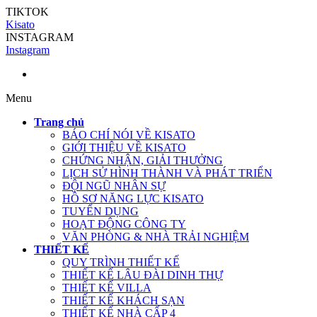
TIKTOK
Kisato
INSTAGRAM
Instagram
Menu
Trang chủ
BÁO CHÍ NÓI VỀ KISATO
GIỚI THIỆU VỀ KISATO
CHỨNG NHẬN, GIẢI THƯỞNG
LỊCH SỬ HÌNH THÀNH VÀ PHÁT TRIỂN
ĐỘI NGŨ NHÂN SỰ
HỒ SƠ NĂNG LỰC KISATO
TUYỂN DỤNG
HOẠT ĐỘNG CÔNG TY
VĂN PHÒNG & NHÀ TRẢI NGHIỆM
THIẾT KẾ
QUY TRÌNH THIẾT KẾ
THIẾT KẾ LÂU ĐÀI DINH THỰ
THIẾT KẾ VILLA
THIẾT KẾ KHÁCH SẠN
THIẾT KẾ NHÀ CẤP 4