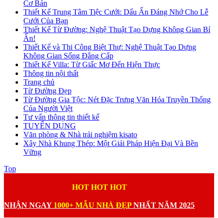
Cơ Bản
Thiết Kế Trung Tâm Tiệc Cưới: Dấu Ấn Đáng Nhớ Cho Lễ
Cưới Của Bạn
Thiết Kế Từ Đường: Nghệ Thuật Tạo Dựng Không Gian Bí
Ẩn!
Thiết Kế và Thi Công Biệt Thự: Nghệ Thuật Tạo Dựng
Không Gian Sống Đẳng Cấp
Thiết Kế Villa: Từ Giấc Mơ Đến Hiện Thực
Thông tin nội thất
Trang chủ
Từ Đường Đẹp
Từ Đường Gia Tộc: Nét Đặc Trưng Văn Hóa Truyền Thống
Của Người Việt
Tư vấn thông tin thiết kế
TUYỂN DỤNG
Văn phòng & Nhà trải nghiệm kisato
Xây Nhà Khung Thép: Một Giải Pháp Hiện Đại Và Bền
Vững
Top
HOT HOT HOT
NHẬN NGAY
1000+ MẪU NHÀ ĐẸP
NHẤT NĂM 2025