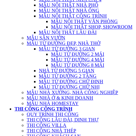
MẪU NỘI THẤT NHÀ PHỐ
MẪU NỘI THẤT NHÀ ỐNG
MẪU NỘI THẤT CÔNG TRÌNH
MẪU NỘI THẤT VĂN PHÒNG
MẪU NỘI THẤT SHOP, SHOWROOM
MẪU NỘI THẤT LÂU ĐÀI
MẪU SÂN VƯỜN
MẪU TỪ ĐƯỜNG ĐẸP, NHÀ THỜ
MẪU TỪ ĐƯỜNG 3 GIAN
MẪU TỪ ĐƯỜNG 2 MÁI
MẪU TỪ ĐƯỜNG 4 MÁI
MẪU TỪ ĐƯỜNG 8 MÁI
NHÀ TỪ ĐƯỜNG 5 GIAN
MẪU TỪ ĐƯỜNG 2 TẦNG
MẪU TỪ ĐƯỜNG CHỮ ĐINH
MẪU TỪ ĐƯỜNG CHỮ NHỊ
MẪU NHÀ XƯỞNG, NHÀ CÔNG NGHIỆP
MẪU NHÀ Ở & KINH DOANH
MẪU NHÀ HOMESTAY
THI CÔNG CÔNG TRÌNH
QUY TRÌNH THI CÔNG
THI CÔNG LÂU ĐÀI, DINH THỰ
THI CÔNG VILLA
THI CÔNG NHÀ THÉP