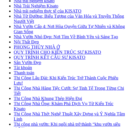
Nhà trải nghiệm kisato
Nhà Trải Nghiệm Kisato
Nhà trải nghiệm thực tế của KISATO
Nhà Từ Đường: Biểu Tượng của Văn Hóa và Truyền Thống
Người Việt
Nhà Vườn Cấp 4: Nơi Hòa Quyện Giữa Tự Nhiên và Không
Gian Sống
Nhà Vườn Nhỏ Đẹp: Nơi Tìm Về Bình Yên và Sáng Tạo
Nội Thất Đẹp
PHONG THỦY NHÀ Ở
QUY TRÌNH CHO KIẾN TRÚC SƯ KISATO
QUY TRÌNH KẾT CẤU SƯ KISATO
Sân Vườn Đẹp
Tài khoản
Thanh toán
Thi Công Lâu Đài: Khi Kiến Trúc Trở Thành Cuộc Phiêu
Lưu!
Thi Công Nhà Hàng Tiệc Cưới: Sự Tinh Tế Trong Từng Chi
Tiết
Thi Công Nhà Khung Thép Hiện Đại
Thi Công Nhà Ống: Khám Phá Dịch Vụ Từ Kiến Trúc
Kisato
Thi Công Nhà Thờ: Nghệ Thuật Xây Dựng và Ý Nghĩa Tâm
Linh
Thi công nhà vườn: Khi ngôi nhà trở thành “khu vườn siêu