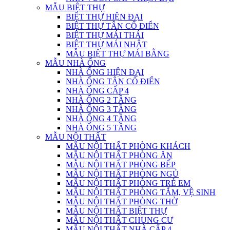
MẪU BIỆT THỰ
BIỆT THỰ HIỆN ĐẠI
BIỆT THỰ TÂN CỔ ĐIỂN
BIỆT THỰ MÁI THÁI
BIỆT THỰ MÁI NHẬT
MẪU BIỆT THỰ MÁI BẰNG
MẪU NHÀ ỐNG
NHÀ ỐNG HIỆN ĐẠI
NHÀ ỐNG TÂN CỔ ĐIỂN
NHÀ ỐNG CẤP 4
NHÀ ỐNG 2 TẦNG
NHÀ ỐNG 3 TẦNG
NHÀ ỐNG 4 TẦNG
NHÀ ỐNG 5 TẦNG
MẪU NỘI THẤT
MẪU NỘI THẤT PHÒNG KHÁCH
MẪU NỘI THẤT PHÒNG ĂN
MẪU NỘI THẤT PHÒNG BẾP
MẪU NỘI THẤT PHÒNG NGỦ
MẪU NỘI THẤT PHÒNG TRẺ EM
MẪU NỘI THẤT PHÒNG TẮM, VỆ SINH
MẪU NỘI THẤT PHÒNG THỜ
MẪU NỘI THẤT BIỆT THỰ
MẪU NỘI THẤT CHUNG CƯ
MẪU NỘI THẤT NHÀ CẤP 4