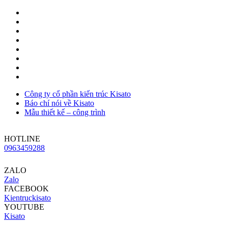
Công ty cổ phần kiến trúc Kisato
Báo chí nói về Kisato
Mẫu thiết kế – công trình
HOTLINE
0963459288
ZALO
Zalo
FACEBOOK
Kientruckisato
YOUTUBE
Kisato