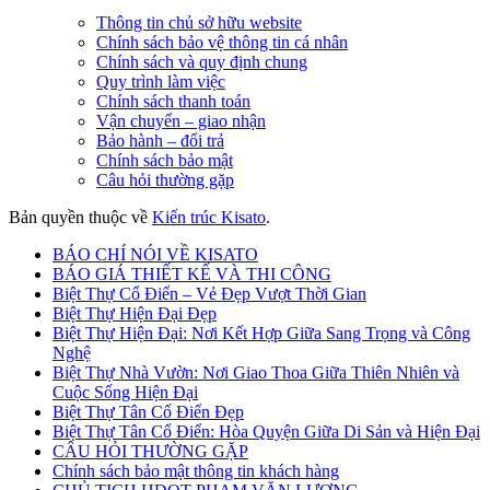
Thông tin chủ sở hữu website
Chính sách bảo vệ thông tin cá nhân
Chính sách và quy định chung
Quy trình làm việc
Chính sách thanh toán
Vận chuyển – giao nhận
Bảo hành – đổi trả
Chính sách bảo mật
Câu hỏi thường gặp
Bản quyền thuộc về
Kiến trúc Kisato
.
BÁO CHÍ NÓI VỀ KISATO
BÁO GIÁ THIẾT KẾ VÀ THI CÔNG
Biệt Thự Cổ Điển – Vẻ Đẹp Vượt Thời Gian
Biệt Thự Hiện Đại Đẹp
Biệt Thự Hiện Đại: Nơi Kết Hợp Giữa Sang Trọng và Công
Nghệ
Biệt Thự Nhà Vườn: Nơi Giao Thoa Giữa Thiên Nhiên và
Cuộc Sống Hiện Đại
Biệt Thự Tân Cổ Điển Đẹp
Biệt Thự Tân Cổ Điển: Hòa Quyện Giữa Di Sản và Hiện Đại
CÂU HỎI THƯỜNG GẶP
Chính sách bảo mật thông tin khách hàng