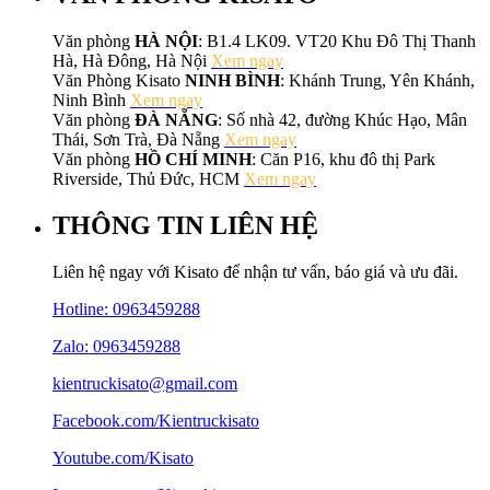
Văn phòng
HÀ NỘI
: B1.4 LK09. VT20 Khu Đô Thị Thanh
Hà, Hà Đông, Hà Nội
Xem ngay
Văn Phòng Kisato
NINH BÌNH
: Khánh Trung, Yên Khánh,
Ninh Bình
Xem ngay
Văn phòng
ĐÀ NẴNG
: Số nhà 42, đường Khúc Hạo, Mân
Thái, Sơn Trà, Đà Nẵng
Xem ngay
Văn phòng
HỒ CHÍ MINH
: Căn P16, khu đô thị Park
Riverside, Thủ Đức, HCM
Xem ngay
THÔNG TIN LIÊN HỆ
Liên hệ ngay với Kisato để nhận tư vấn, báo giá và ưu đãi.
Hotline:
0963459288
Zalo: 0963459288
kientruckisato@gmail.com
Facebook.com/Kientruckisato
Youtube.com/Kisato