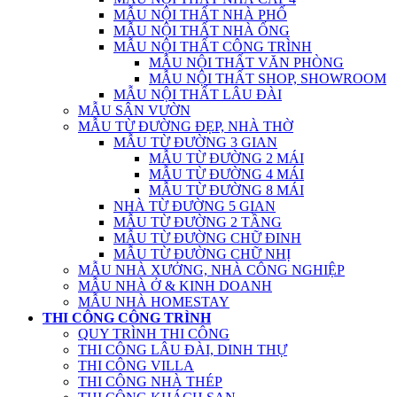
MẪU NỘI THẤT NHÀ PHỐ
MẪU NỘI THẤT NHÀ ỐNG
MẪU NỘI THẤT CÔNG TRÌNH
MẪU NỘI THẤT VĂN PHÒNG
MẪU NỘI THẤT SHOP, SHOWROOM
MẪU NỘI THẤT LÂU ĐÀI
MẪU SÂN VƯỜN
MẪU TỪ ĐƯỜNG ĐẸP, NHÀ THỜ
MẪU TỪ ĐƯỜNG 3 GIAN
MẪU TỪ ĐƯỜNG 2 MÁI
MẪU TỪ ĐƯỜNG 4 MÁI
MẪU TỪ ĐƯỜNG 8 MÁI
NHÀ TỪ ĐƯỜNG 5 GIAN
MẪU TỪ ĐƯỜNG 2 TẦNG
MẪU TỪ ĐƯỜNG CHỮ ĐINH
MẪU TỪ ĐƯỜNG CHỮ NHỊ
MẪU NHÀ XƯỞNG, NHÀ CÔNG NGHIỆP
MẪU NHÀ Ở & KINH DOANH
MẪU NHÀ HOMESTAY
THI CÔNG CÔNG TRÌNH
QUY TRÌNH THI CÔNG
THI CÔNG LÂU ĐÀI, DINH THỰ
THI CÔNG VILLA
THI CÔNG NHÀ THÉP