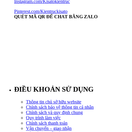
Instagram.com/Kisatokientruc
Pinterest.com/Kientruckisato
QUÉT MÃ QR ĐỂ CHAT BẰNG ZALO
ĐIỀU KHOẢN SỬ DỤNG
Thông tin chủ sở hữu website
Chính sách bảo vệ thông tin cá nhân
Chính sách và quy định chung
Quy trình làm việc
Chính sách thanh toán
Vận chuyển – giao nhận