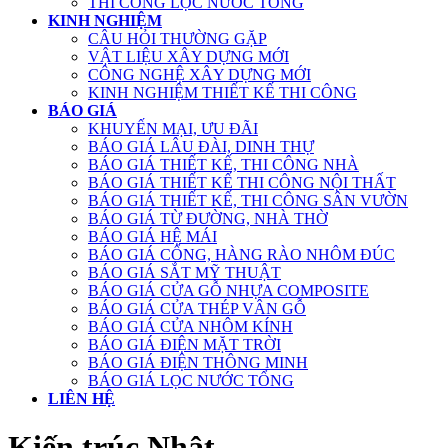
THI CÔNG LỌC NƯỚC TỔNG
KINH NGHIỆM
CÂU HỎI THƯỜNG GẶP
VẬT LIỆU XÂY DỰNG MỚI
CÔNG NGHỆ XÂY DỰNG MỚI
KINH NGHIỆM THIẾT KẾ THI CÔNG
BÁO GIÁ
KHUYẾN MẠI, ƯU ĐÃI
BÁO GIÁ LÂU ĐÀI, DINH THỰ
BÁO GIÁ THIẾT KẾ, THI CÔNG NHÀ
BÁO GIÁ THIẾT KẾ THI CÔNG NỘI THẤT
BÁO GIÁ THIẾT KẾ, THI CÔNG SÂN VƯỜN
BÁO GIÁ TỪ ĐƯỜNG, NHÀ THỜ
BÁO GIÁ HỆ MÁI
BÁO GIÁ CỔNG, HÀNG RÀO NHÔM ĐÚC
BÁO GIÁ SẮT MỸ THUẬT
BÁO GIÁ CỬA GỖ NHỰA COMPOSITE
BÁO GIÁ CỬA THÉP VÂN GỖ
BÁO GIÁ CỬA NHÔM KÍNH
BÁO GIÁ ĐIỆN MẶT TRỜI
BÁO GIÁ ĐIỆN THÔNG MINH
BÁO GIÁ LỌC NƯỚC TỔNG
LIÊN HỆ
Kiến trúc Nhật