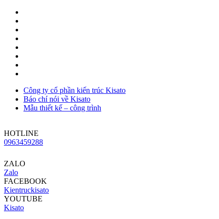
Công ty cổ phần kiến trúc Kisato
Báo chí nói về Kisato
Mẫu thiết kế – công trình
HOTLINE
0963459288
ZALO
Zalo
FACEBOOK
Kientruckisato
YOUTUBE
Kisato