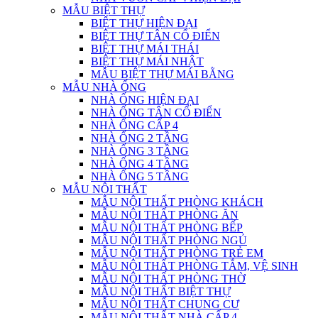
MẪU BIỆT THỰ
BIỆT THỰ HIỆN ĐẠI
BIỆT THỰ TÂN CỔ ĐIỂN
BIỆT THỰ MÁI THÁI
BIỆT THỰ MÁI NHẬT
MẪU BIỆT THỰ MÁI BẰNG
MẪU NHÀ ỐNG
NHÀ ỐNG HIỆN ĐẠI
NHÀ ỐNG TÂN CỔ ĐIỂN
NHÀ ỐNG CẤP 4
NHÀ ỐNG 2 TẦNG
NHÀ ỐNG 3 TẦNG
NHÀ ỐNG 4 TẦNG
NHÀ ỐNG 5 TẦNG
MẪU NỘI THẤT
MẪU NỘI THẤT PHÒNG KHÁCH
MẪU NỘI THẤT PHÒNG ĂN
MẪU NỘI THẤT PHÒNG BẾP
MẪU NỘI THẤT PHÒNG NGỦ
MẪU NỘI THẤT PHÒNG TRẺ EM
MẪU NỘI THẤT PHÒNG TẮM, VỆ SINH
MẪU NỘI THẤT PHÒNG THỜ
MẪU NỘI THẤT BIỆT THỰ
MẪU NỘI THẤT CHUNG CƯ
MẪU NỘI THẤT NHÀ CẤP 4