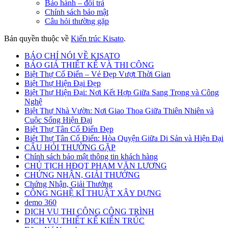
Bảo hành – đổi trả
Chính sách bảo mật
Câu hỏi thường gặp
Bản quyền thuộc về
Kiến trúc Kisato
.
BÁO CHÍ NÓI VỀ KISATO
BÁO GIÁ THIẾT KẾ VÀ THI CÔNG
Biệt Thự Cổ Điển – Vẻ Đẹp Vượt Thời Gian
Biệt Thự Hiện Đại Đẹp
Biệt Thự Hiện Đại: Nơi Kết Hợp Giữa Sang Trọng và Công
Nghệ
Biệt Thự Nhà Vườn: Nơi Giao Thoa Giữa Thiên Nhiên và
Cuộc Sống Hiện Đại
Biệt Thự Tân Cổ Điển Đẹp
Biệt Thự Tân Cổ Điển: Hòa Quyện Giữa Di Sản và Hiện Đại
CÂU HỎI THƯỜNG GẶP
Chính sách bảo mật thông tin khách hàng
CHỦ TỊCH HĐQT PHẠM VĂN LƯƠNG
CHỨNG NHẬN, GIẢI THƯỞNG
Chứng Nhận, Giải Thưởng
CÔNG NGHỆ KĨ THUẬT XÂY DỰNG
demo 360
DỊCH VỤ THI CÔNG CÔNG TRÌNH
DỊCH VỤ THIẾT KẾ KIẾN TRÚC