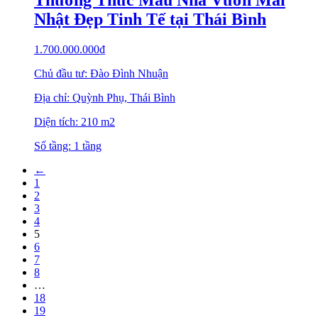
Nhật Đẹp Tinh Tế tại Thái Bình
1.700.000.000
₫
Chủ đầu tư: Đào Đình Nhuận
Địa chỉ: Quỳnh Phụ, Thái Bình
Diện tích: 210 m2
Số tầng: 1 tầng
←
1
2
3
4
5
6
7
8
…
18
19