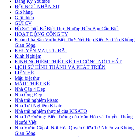
Đăng Ký Youtube
ĐỘI NGŨ NHÂN SỰ
Giỏ hàng
Giới thiệu
GỬI CV
Hồ Sơ Thiết Kế Biệt Thự: Những Điều Bạn Cần Biết
HOẠT ĐỘNG CÔNG TY
Khám Phá Sân Vườn Biệt Thự: Nét Đẹp Kiêu Sa Của Không
Gian Sống
KHUYẾN MẠI, ƯU ĐÃI
Kinh Nghiệm
KINH NGHIỆM THIẾT KẾ THI CÔNG NỘI THẤT
LỊCH SỬ HÌNH THÀNH VÀ PHÁT TRIỂN
LIÊN HỆ
Mẫu biệt thự
MẪU THIẾT KẾ
Nhà Cấp 4 Đẹp
Nhà Ống Đẹp
Nhà trải nghiệm kisato
Nhà Trải Nghiệm Kisato
Nhà trải nghiệm thực tế của KISATO
Nhà Từ Đường: Biểu Tượng của Văn Hóa và Truyền Thống
Người Việt
Nhà Vườn Cấp 4: Nơi Hòa Quyện Giữa Tự Nhiên và Không
Gian Sống