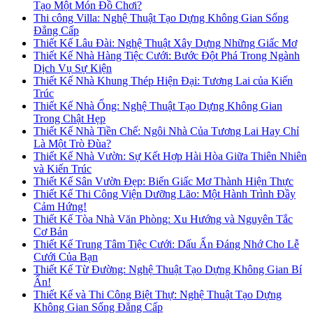
Tạo Một Món Đồ Chơi?
Thi công Villa: Nghệ Thuật Tạo Dựng Không Gian Sống
Đẳng Cấp
Thiết Kế Lâu Đài: Nghệ Thuật Xây Dựng Những Giấc Mơ
Thiết Kế Nhà Hàng Tiệc Cưới: Bước Đột Phá Trong Ngành
Dịch Vụ Sự Kiện
Thiết Kế Nhà Khung Thép Hiện Đại: Tương Lai của Kiến
Trúc
Thiết Kế Nhà Ống: Nghệ Thuật Tạo Dựng Không Gian
Trong Chật Hẹp
Thiết Kế Nhà Tiền Chế: Ngôi Nhà Của Tương Lai Hay Chỉ
Là Một Trò Đùa?
Thiết Kế Nhà Vườn: Sự Kết Hợp Hài Hòa Giữa Thiên Nhiên
và Kiến Trúc
Thiết Kế Sân Vườn Đẹp: Biến Giấc Mơ Thành Hiện Thực
Thiết Kế Thi Công Viện Dưỡng Lão: Một Hành Trình Đầy
Cảm Hứng!
Thiết Kế Tòa Nhà Văn Phòng: Xu Hướng và Nguyên Tắc
Cơ Bản
Thiết Kế Trung Tâm Tiệc Cưới: Dấu Ấn Đáng Nhớ Cho Lễ
Cưới Của Bạn
Thiết Kế Từ Đường: Nghệ Thuật Tạo Dựng Không Gian Bí
Ẩn!
Thiết Kế và Thi Công Biệt Thự: Nghệ Thuật Tạo Dựng
Không Gian Sống Đẳng Cấp