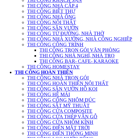
THI CÔNG KHÁCH SẠN
THI CÔNG NHÀ CẤP 4
THI CÔNG BIỆT THỰ
THI CÔNG NHÀ ỐNG
THI CÔNG NỘI THẤT
THI CÔNG SÂN VƯỜN
THI CÔNG TỪ ĐƯỜNG, NHÀ THỜ
THI CÔNG NHÀ XƯỞNG, NHÀ CÔNG NGHIỆP
THI CÔNG CÔNG TRÌNH
THI CÔNG TRỌN GÓI VĂN PHÒNG
THI CÔNG NHÀ NGHỈ, NHÀ TRỌ
THI CÔNG BAR- CAFE- KARAOKE
THI CÔNG HOMESTAY
THI CÔNG HOÀN THIỆN
THI CÔNG NHÀ TRỌN GÓI
THI CÔNG HOÀN THIỆN NỘI THẤT
THI CÔNG SÂN VƯỜN HỒ KOI
THI CÔNG HỆ MÁI
THI CÔNG CỔNG NHÔM ĐÚC
THI CÔNG SẮT MỸ THUẬT
THI CÔNG CỬA COMPOSITE
THI CÔNG CỬA THÉP VÂN GỖ
THI CÔNG CỬA NHÔM KÍNH
THI CÔNG ĐIỆN MẶT TRỜI
THI CÔNG ĐIỆN THÔNG MINH