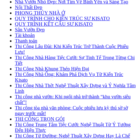
Nhà Vườn Nhỏ Đẹp: Nơi Tìm Về Bình Yên và Sáng Tạo
Nội Thất Đẹp
PHONG THỦY NHÀ Ở
QUY TRÌNH CHO KIẾN TRÚC SƯ KISATO
QUY TRÌNH KẾT CẤU SƯ KISATO
Sân Vườn Đẹp
Tài khoản
Thanh toán
Thi Công Lâu Đài: Khi Kiến Trúc Trở Thành Cuộc Phiêu
Lưu!
Thi Công Nhà Hàng Tiệc Cưới: Sự Tinh Tế Trong Từng Chi
Tiết
Thi Công Nhà Khung Thép Hiện Đại
Thi Công Nhà Ống: Khám Phá Dịch Vụ Từ Kiến Trúc
Kisato
Thi Công Nhà Thờ: Nghệ Thuật Xây Dựng và Ý Nghĩa Tâm
Linh
Thi công nhà vườn: Khi ngôi nhà trở thành “khu vườn siêu
chất”!
Thi công tòa nhà văn phòng: Cuộc phiêu lưu kỳ thú sờ sờ
ngay trước mắt!
THI CÔNG TRỌN GÓI
Thi Công Trung Tâm Tiệc Cưới: Nghệ Thuật Từ Ý Tưởng
Đến Hiện Thực
Thi Công Từ Đường: Nghệ Thuật Xây Dựng Hay Là Chế