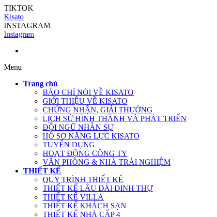
TIKTOK
Kisato
INSTAGRAM
Instagram
Menu
Trang chủ
BÁO CHÍ NÓI VỀ KISATO
GIỚI THIỆU VỀ KISATO
CHỨNG NHẬN, GIẢI THƯỞNG
LỊCH SỬ HÌNH THÀNH VÀ PHÁT TRIỂN
ĐỘI NGŨ NHÂN SỰ
HỒ SƠ NĂNG LỰC KISATO
TUYỂN DỤNG
HOẠT ĐỘNG CÔNG TY
VĂN PHÒNG & NHÀ TRẢI NGHIỆM
THIẾT KẾ
QUY TRÌNH THIẾT KẾ
THIẾT KẾ LÂU ĐÀI DINH THỰ
THIẾT KẾ VILLA
THIẾT KẾ KHÁCH SẠN
THIẾT KẾ NHÀ CẤP 4