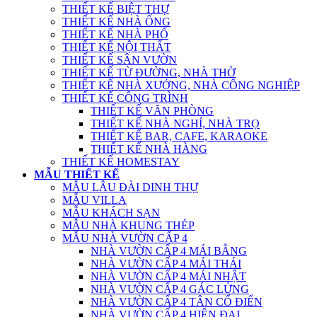
THIẾT KẾ BIỆT THỰ
THIẾT KẾ NHÀ ỐNG
THIẾT KẾ NHÀ PHỐ
THIẾT KẾ NỘI THẤT
THIẾT KẾ SÂN VƯỜN
THIẾT KẾ TỪ ĐƯỜNG, NHÀ THỜ
THIẾT KẾ NHÀ XƯỞNG, NHÀ CÔNG NGHIỆP
THIẾT KẾ CÔNG TRÌNH
THIẾT KẾ VĂN PHÒNG
THIẾT KẾ NHÀ NGHỈ, NHÀ TRỌ
THIẾT KẾ BAR, CAFE, KARAOKE
THIẾT KẾ NHÀ HÀNG
THIẾT KẾ HOMESTAY
MẪU THIẾT KẾ
MẪU LÂU ĐÀI DINH THỰ
MẪU VILLA
MẪU KHÁCH SẠN
MẪU NHÀ KHUNG THÉP
MẪU NHÀ VƯỜN CẤP 4
NHÀ VƯỜN CẤP 4 MÁI BẰNG
NHÀ VƯỜN CẤP 4 MÁI THÁI
NHÀ VƯỜN CẤP 4 MÁI NHẬT
NHÀ VƯỜN CẤP 4 GÁC LỬNG
NHÀ VƯỜN CẤP 4 TÂN CỔ ĐIỂN
NHÀ VƯỜN CẤP 4 HIỆN ĐẠI