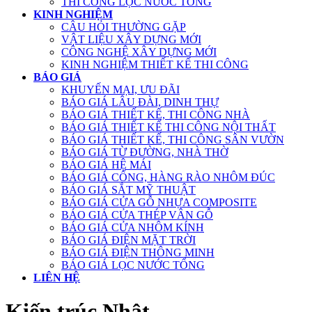
THI CÔNG LỌC NƯỚC TỔNG
KINH NGHIỆM
CÂU HỎI THƯỜNG GẶP
VẬT LIỆU XÂY DỰNG MỚI
CÔNG NGHỆ XÂY DỰNG MỚI
KINH NGHIỆM THIẾT KẾ THI CÔNG
BÁO GIÁ
KHUYẾN MẠI, ƯU ĐÃI
BÁO GIÁ LÂU ĐÀI, DINH THỰ
BÁO GIÁ THIẾT KẾ, THI CÔNG NHÀ
BÁO GIÁ THIẾT KẾ THI CÔNG NỘI THẤT
BÁO GIÁ THIẾT KẾ, THI CÔNG SÂN VƯỜN
BÁO GIÁ TỪ ĐƯỜNG, NHÀ THỜ
BÁO GIÁ HỆ MÁI
BÁO GIÁ CỔNG, HÀNG RÀO NHÔM ĐÚC
BÁO GIÁ SẮT MỸ THUẬT
BÁO GIÁ CỬA GỖ NHỰA COMPOSITE
BÁO GIÁ CỬA THÉP VÂN GỖ
BÁO GIÁ CỬA NHÔM KÍNH
BÁO GIÁ ĐIỆN MẶT TRỜI
BÁO GIÁ ĐIỆN THÔNG MINH
BÁO GIÁ LỌC NƯỚC TỔNG
LIÊN HỆ
Kiến trúc Nhật