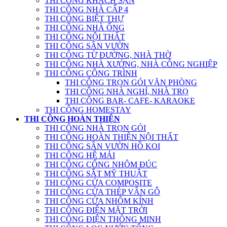
THI CÔNG KHÁCH SẠN
THI CÔNG NHÀ CẤP 4
THI CÔNG BIỆT THỰ
THI CÔNG NHÀ ỐNG
THI CÔNG NỘI THẤT
THI CÔNG SÂN VƯỜN
THI CÔNG TỪ ĐƯỜNG, NHÀ THỜ
THI CÔNG NHÀ XƯỞNG, NHÀ CÔNG NGHIỆP
THI CÔNG CÔNG TRÌNH
THI CÔNG TRỌN GÓI VĂN PHÒNG
THI CÔNG NHÀ NGHỈ, NHÀ TRỌ
THI CÔNG BAR- CAFE- KARAOKE
THI CÔNG HOMESTAY
THI CÔNG HOÀN THIỆN
THI CÔNG NHÀ TRỌN GÓI
THI CÔNG HOÀN THIỆN NỘI THẤT
THI CÔNG SÂN VƯỜN HỒ KOI
THI CÔNG HỆ MÁI
THI CÔNG CỔNG NHÔM ĐÚC
THI CÔNG SẮT MỸ THUẬT
THI CÔNG CỬA COMPOSITE
THI CÔNG CỬA THÉP VÂN GỖ
THI CÔNG CỬA NHÔM KÍNH
THI CÔNG ĐIỆN MẶT TRỜI
THI CÔNG ĐIỆN THÔNG MINH