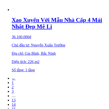
Xao Xuyến Với Mẫu Nhà Cấp 4 Mái
Nhật Đẹp Mê Li
36.160.000
₫
Chủ đầu tư: Nguyễn Xuân Trường
Địa chỉ: Gia Bình, Bắc Ninh
Diện tích: 226 m2
Số tầng: 1 tầng
←
1
2
3
…
13
14
15