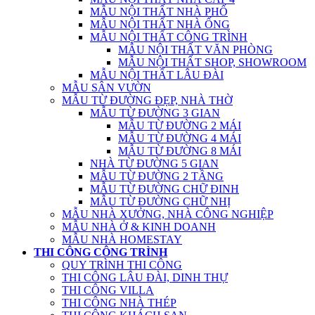
MẪU NỘI THẤT NHÀ PHỐ
MẪU NỘI THẤT NHÀ ỐNG
MẪU NỘI THẤT CÔNG TRÌNH
MẪU NỘI THẤT VĂN PHÒNG
MẪU NỘI THẤT SHOP, SHOWROOM
MẪU NỘI THẤT LÂU ĐÀI
MẪU SÂN VƯỜN
MẪU TỪ ĐƯỜNG ĐẸP, NHÀ THỜ
MẪU TỪ ĐƯỜNG 3 GIAN
MẪU TỪ ĐƯỜNG 2 MÁI
MẪU TỪ ĐƯỜNG 4 MÁI
MẪU TỪ ĐƯỜNG 8 MÁI
NHÀ TỪ ĐƯỜNG 5 GIAN
MẪU TỪ ĐƯỜNG 2 TẦNG
MẪU TỪ ĐƯỜNG CHỮ ĐINH
MẪU TỪ ĐƯỜNG CHỮ NHỊ
MẪU NHÀ XƯỞNG, NHÀ CÔNG NGHIỆP
MẪU NHÀ Ở & KINH DOANH
MẪU NHÀ HOMESTAY
THI CÔNG CÔNG TRÌNH
QUY TRÌNH THI CÔNG
THI CÔNG LÂU ĐÀI, DINH THỰ
THI CÔNG VILLA
THI CÔNG NHÀ THÉP