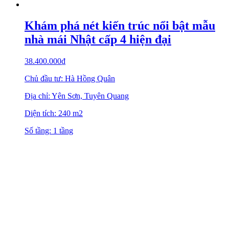
Khám phá nét kiến trúc nổi bật mẫu
nhà mái Nhật cấp 4 hiện đại
38.400.000
₫
Chủ đầu tư: Hà Hồng Quân
Địa chỉ: Yên Sơn, Tuyên Quang
Diện tích: 240 m2
Số tầng: 1 tầng