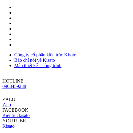
Công ty cổ phần kiến trúc Kisato
Báo chí nói về Kisato
Mẫu thiết kế – công trình
HOTLINE
0963459288
ZALO
Zalo
FACEBOOK
Kientruckisato
YOUTUBE
Kisato