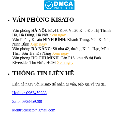
VĂN PHÒNG KISATO
Văn phòng
HÀ NỘI
: B1.4 LK09. VT20 Khu Đô Thị Thanh
Hà, Hà Đông, Hà Nội
Xem ngay
Văn Phòng Kisato
NINH BÌNH
: Khánh Trung, Yên Khánh,
Ninh Bình
Xem ngay
Văn phòng
ĐÀ NẴNG
: Số nhà 42, đường Khúc Hạo, Mân
Thái, Sơn Trà, Đà Nẵng
Xem ngay
Văn phòng
HỒ CHÍ MINH
: Căn P16, khu đô thị Park
Riverside, Thủ Đức, HCM
Xem ngay
THÔNG TIN LIÊN HỆ
Liên hệ ngay với Kisato để nhận tư vấn, báo giá và ưu đãi.
Hotline:
0963459288
Zalo: 0963459288
kientruckisato@gmail.com