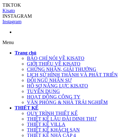
TIKTOK
Kisato
INSTAGRAM
Instagram
Menu
Trang chủ
BÁO CHÍ NÓI VỀ KISATO
GIỚI THIỆU VỀ KISATO
CHỨNG NHẬN, GIẢI THƯỞNG
LỊCH SỬ HÌNH THÀNH VÀ PHÁT TRIỂN
ĐỘI NGŨ NHÂN SỰ
HỒ SƠ NĂNG LỰC KISATO
TUYỂN DỤNG
HOẠT ĐỘNG CÔNG TY
VĂN PHÒNG & NHÀ TRẢI NGHIỆM
THIẾT KẾ
QUY TRÌNH THIẾT KẾ
THIẾT KẾ LÂU ĐÀI DINH THỰ
THIẾT KẾ VILLA
THIẾT KẾ KHÁCH SẠN
THIẾT KẾ NHÀ CẤP 4