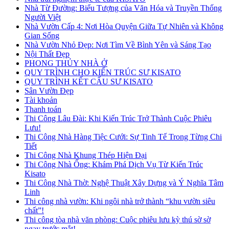
Nhà Từ Đường: Biểu Tượng của Văn Hóa và Truyền Thống
Người Việt
Nhà Vườn Cấp 4: Nơi Hòa Quyện Giữa Tự Nhiên và Không
Gian Sống
Nhà Vườn Nhỏ Đẹp: Nơi Tìm Về Bình Yên và Sáng Tạo
Nội Thất Đẹp
PHONG THỦY NHÀ Ở
QUY TRÌNH CHO KIẾN TRÚC SƯ KISATO
QUY TRÌNH KẾT CẤU SƯ KISATO
Sân Vườn Đẹp
Tài khoản
Thanh toán
Thi Công Lâu Đài: Khi Kiến Trúc Trở Thành Cuộc Phiêu
Lưu!
Thi Công Nhà Hàng Tiệc Cưới: Sự Tinh Tế Trong Từng Chi
Tiết
Thi Công Nhà Khung Thép Hiện Đại
Thi Công Nhà Ống: Khám Phá Dịch Vụ Từ Kiến Trúc
Kisato
Thi Công Nhà Thờ: Nghệ Thuật Xây Dựng và Ý Nghĩa Tâm
Linh
Thi công nhà vườn: Khi ngôi nhà trở thành “khu vườn siêu
chất”!
Thi công tòa nhà văn phòng: Cuộc phiêu lưu kỳ thú sờ sờ
ngay trước mắt!