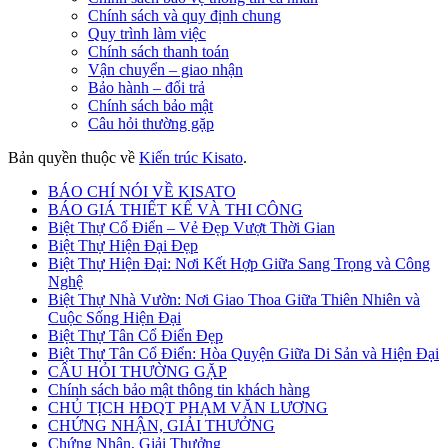
Chính sách và quy định chung
Quy trình làm việc
Chính sách thanh toán
Vận chuyển – giao nhận
Bảo hành – đổi trả
Chính sách bảo mật
Câu hỏi thường gặp
Bản quyền thuộc về
Kiến trúc Kisato
.
BÁO CHÍ NÓI VỀ KISATO
BÁO GIÁ THIẾT KẾ VÀ THI CÔNG
Biệt Thự Cổ Điển – Vẻ Đẹp Vượt Thời Gian
Biệt Thự Hiện Đại Đẹp
Biệt Thự Hiện Đại: Nơi Kết Hợp Giữa Sang Trọng và Công
Nghệ
Biệt Thự Nhà Vườn: Nơi Giao Thoa Giữa Thiên Nhiên và
Cuộc Sống Hiện Đại
Biệt Thự Tân Cổ Điển Đẹp
Biệt Thự Tân Cổ Điển: Hòa Quyện Giữa Di Sản và Hiện Đại
CÂU HỎI THƯỜNG GẶP
Chính sách bảo mật thông tin khách hàng
CHỦ TỊCH HĐQT PHẠM VĂN LƯƠNG
CHỨNG NHẬN, GIẢI THƯỞNG
Chứng Nhận, Giải Thưởng