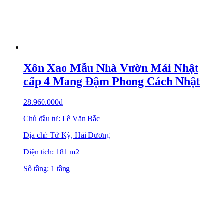
Xôn Xao Mẫu Nhà Vườn Mái Nhật
cấp 4 Mang Đậm Phong Cách Nhật
28.960.000
₫
Chủ đầu tư: Lê Văn Bắc
Địa chỉ: Tứ Kỳ, Hải Dương
Diện tích: 181 m2
Số tầng: 1 tầng