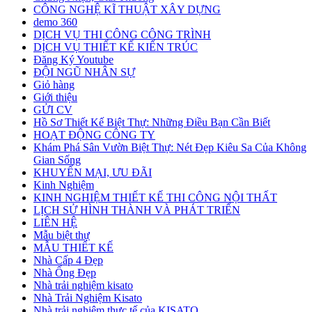
CÔNG NGHỆ KĨ THUẬT XÂY DỰNG
demo 360
DỊCH VỤ THI CÔNG CÔNG TRÌNH
DỊCH VỤ THIẾT KẾ KIẾN TRÚC
Đăng Ký Youtube
ĐỘI NGŨ NHÂN SỰ
Giỏ hàng
Giới thiệu
GỬI CV
Hồ Sơ Thiết Kế Biệt Thự: Những Điều Bạn Cần Biết
HOẠT ĐỘNG CÔNG TY
Khám Phá Sân Vườn Biệt Thự: Nét Đẹp Kiêu Sa Của Không
Gian Sống
KHUYẾN MẠI, ƯU ĐÃI
Kinh Nghiệm
KINH NGHIỆM THIẾT KẾ THI CÔNG NỘI THẤT
LỊCH SỬ HÌNH THÀNH VÀ PHÁT TRIỂN
LIÊN HỆ
Mẫu biệt thự
MẪU THIẾT KẾ
Nhà Cấp 4 Đẹp
Nhà Ống Đẹp
Nhà trải nghiệm kisato
Nhà Trải Nghiệm Kisato
Nhà trải nghiệm thực tế của KISATO