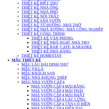
THIẾT KẾ BIỆT THỰ
THIẾT KẾ NHÀ ỐNG
THIẾT KẾ NHÀ PHỐ
THIẾT KẾ NỘI THẤT
THIẾT KẾ SÂN VƯỜN
THIẾT KẾ TỪ ĐƯỜNG, NHÀ THỜ
THIẾT KẾ NHÀ XƯỞNG, NHÀ CÔNG NGHIỆP
THIẾT KẾ CÔNG TRÌNH
THIẾT KẾ VĂN PHÒNG
THIẾT KẾ NHÀ NGHỈ, NHÀ TRỌ
THIẾT KẾ BAR, CAFE, KARAOKE
THIẾT KẾ NHÀ HÀNG
THIẾT KẾ HOMESTAY
MẪU THIẾT KẾ
MẪU LÂU ĐÀI DINH THỰ
MẪU VILLA
MẪU KHÁCH SẠN
MẪU NHÀ KHUNG THÉP
MẪU NHÀ VƯỜN CẤP 4
NHÀ VƯỜN CẤP 4 MÁI BẰNG
NHÀ VƯỜN CẤP 4 MÁI THÁI
NHÀ VƯỜN CẤP 4 MÁI NHẬT
NHÀ VƯỜN CẤP 4 GÁC LỬNG
NHÀ VƯỜN CẤP 4 TÂN CỔ ĐIỂN
NHÀ VƯỜN CẤP 4 HIỆN ĐẠI