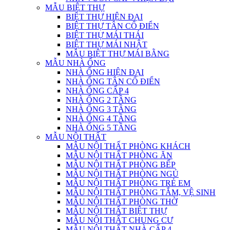
MẪU BIỆT THỰ
BIỆT THỰ HIỆN ĐẠI
BIỆT THỰ TÂN CỔ ĐIỂN
BIỆT THỰ MÁI THÁI
BIỆT THỰ MÁI NHẬT
MẪU BIỆT THỰ MÁI BẰNG
MẪU NHÀ ỐNG
NHÀ ỐNG HIỆN ĐẠI
NHÀ ỐNG TÂN CỔ ĐIỂN
NHÀ ỐNG CẤP 4
NHÀ ỐNG 2 TẦNG
NHÀ ỐNG 3 TẦNG
NHÀ ỐNG 4 TẦNG
NHÀ ỐNG 5 TẦNG
MẪU NỘI THẤT
MẪU NỘI THẤT PHÒNG KHÁCH
MẪU NỘI THẤT PHÒNG ĂN
MẪU NỘI THẤT PHÒNG BẾP
MẪU NỘI THẤT PHÒNG NGỦ
MẪU NỘI THẤT PHÒNG TRẺ EM
MẪU NỘI THẤT PHÒNG TẮM, VỆ SINH
MẪU NỘI THẤT PHÒNG THỜ
MẪU NỘI THẤT BIỆT THỰ
MẪU NỘI THẤT CHUNG CƯ
MẪU NỘI THẤT NHÀ CẤP 4