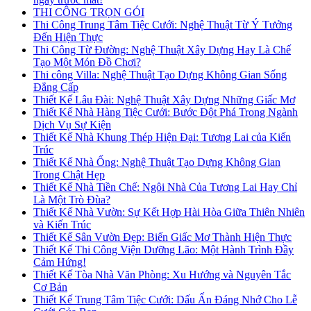
THI CÔNG TRỌN GÓI
Thi Công Trung Tâm Tiệc Cưới: Nghệ Thuật Từ Ý Tưởng
Đến Hiện Thực
Thi Công Từ Đường: Nghệ Thuật Xây Dựng Hay Là Chế
Tạo Một Món Đồ Chơi?
Thi công Villa: Nghệ Thuật Tạo Dựng Không Gian Sống
Đẳng Cấp
Thiết Kế Lâu Đài: Nghệ Thuật Xây Dựng Những Giấc Mơ
Thiết Kế Nhà Hàng Tiệc Cưới: Bước Đột Phá Trong Ngành
Dịch Vụ Sự Kiện
Thiết Kế Nhà Khung Thép Hiện Đại: Tương Lai của Kiến
Trúc
Thiết Kế Nhà Ống: Nghệ Thuật Tạo Dựng Không Gian
Trong Chật Hẹp
Thiết Kế Nhà Tiền Chế: Ngôi Nhà Của Tương Lai Hay Chỉ
Là Một Trò Đùa?
Thiết Kế Nhà Vườn: Sự Kết Hợp Hài Hòa Giữa Thiên Nhiên
và Kiến Trúc
Thiết Kế Sân Vườn Đẹp: Biến Giấc Mơ Thành Hiện Thực
Thiết Kế Thi Công Viện Dưỡng Lão: Một Hành Trình Đầy
Cảm Hứng!
Thiết Kế Tòa Nhà Văn Phòng: Xu Hướng và Nguyên Tắc
Cơ Bản
Thiết Kế Trung Tâm Tiệc Cưới: Dấu Ấn Đáng Nhớ Cho Lễ