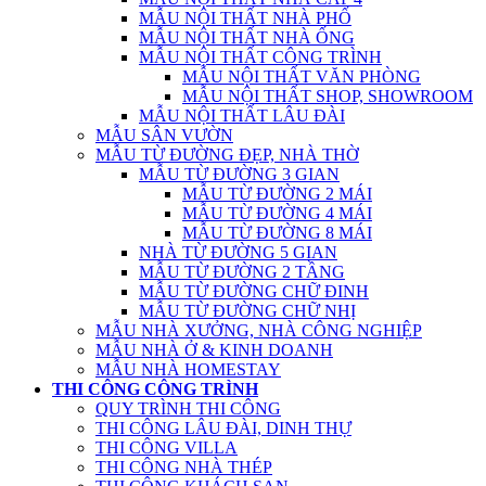
MẪU NỘI THẤT NHÀ PHỐ
MẪU NỘI THẤT NHÀ ỐNG
MẪU NỘI THẤT CÔNG TRÌNH
MẪU NỘI THẤT VĂN PHÒNG
MẪU NỘI THẤT SHOP, SHOWROOM
MẪU NỘI THẤT LÂU ĐÀI
MẪU SÂN VƯỜN
MẪU TỪ ĐƯỜNG ĐẸP, NHÀ THỜ
MẪU TỪ ĐƯỜNG 3 GIAN
MẪU TỪ ĐƯỜNG 2 MÁI
MẪU TỪ ĐƯỜNG 4 MÁI
MẪU TỪ ĐƯỜNG 8 MÁI
NHÀ TỪ ĐƯỜNG 5 GIAN
MẪU TỪ ĐƯỜNG 2 TẦNG
MẪU TỪ ĐƯỜNG CHỮ ĐINH
MẪU TỪ ĐƯỜNG CHỮ NHỊ
MẪU NHÀ XƯỞNG, NHÀ CÔNG NGHIỆP
MẪU NHÀ Ở & KINH DOANH
MẪU NHÀ HOMESTAY
THI CÔNG CÔNG TRÌNH
QUY TRÌNH THI CÔNG
THI CÔNG LÂU ĐÀI, DINH THỰ
THI CÔNG VILLA
THI CÔNG NHÀ THÉP