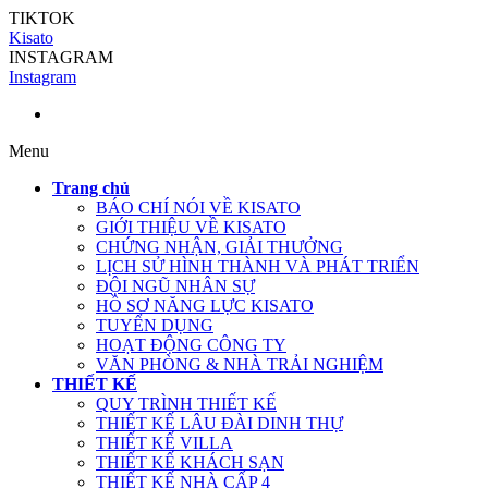
TIKTOK
Kisato
INSTAGRAM
Instagram
Menu
Trang chủ
BÁO CHÍ NÓI VỀ KISATO
GIỚI THIỆU VỀ KISATO
CHỨNG NHẬN, GIẢI THƯỞNG
LỊCH SỬ HÌNH THÀNH VÀ PHÁT TRIỂN
ĐỘI NGŨ NHÂN SỰ
HỒ SƠ NĂNG LỰC KISATO
TUYỂN DỤNG
HOẠT ĐỘNG CÔNG TY
VĂN PHÒNG & NHÀ TRẢI NGHIỆM
THIẾT KẾ
QUY TRÌNH THIẾT KẾ
THIẾT KẾ LÂU ĐÀI DINH THỰ
THIẾT KẾ VILLA
THIẾT KẾ KHÁCH SẠN
THIẾT KẾ NHÀ CẤP 4