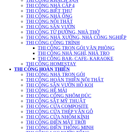
THI CÔNG KHÁCH SẠN
THI CÔNG NHÀ CẤP 4
THI CÔNG BIỆT THỰ
THI CÔNG NHÀ ỐNG
THI CÔNG NỘI THẤT
THI CÔNG SÂN VƯỜN
THI CÔNG TỪ ĐƯỜNG, NHÀ THỜ
THI CÔNG NHÀ XƯỞNG, NHÀ CÔNG NGHIỆP
THI CÔNG CÔNG TRÌNH
THI CÔNG TRỌN GÓI VĂN PHÒNG
THI CÔNG NHÀ NGHỈ, NHÀ TRỌ
THI CÔNG BAR- CAFE- KARAOKE
THI CÔNG HOMESTAY
THI CÔNG HOÀN THIỆN
THI CÔNG NHÀ TRỌN GÓI
THI CÔNG HOÀN THIỆN NỘI THẤT
THI CÔNG SÂN VƯỜN HỒ KOI
THI CÔNG HỆ MÁI
THI CÔNG CỔNG NHÔM ĐÚC
THI CÔNG SẮT MỸ THUẬT
THI CÔNG CỬA COMPOSITE
THI CÔNG CỬA THÉP VÂN GỖ
THI CÔNG CỬA NHÔM KÍNH
THI CÔNG ĐIỆN MẶT TRỜI
THI CÔNG ĐIỆN THÔNG MINH