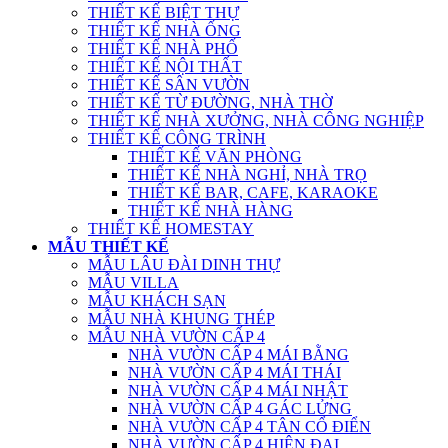
THIẾT KẾ BIỆT THỰ
THIẾT KẾ NHÀ ỐNG
THIẾT KẾ NHÀ PHỐ
THIẾT KẾ NỘI THẤT
THIẾT KẾ SÂN VƯỜN
THIẾT KẾ TỪ ĐƯỜNG, NHÀ THỜ
THIẾT KẾ NHÀ XƯỞNG, NHÀ CÔNG NGHIỆP
THIẾT KẾ CÔNG TRÌNH
THIẾT KẾ VĂN PHÒNG
THIẾT KẾ NHÀ NGHỈ, NHÀ TRỌ
THIẾT KẾ BAR, CAFE, KARAOKE
THIẾT KẾ NHÀ HÀNG
THIẾT KẾ HOMESTAY
MẪU THIẾT KẾ
MẪU LÂU ĐÀI DINH THỰ
MẪU VILLA
MẪU KHÁCH SẠN
MẪU NHÀ KHUNG THÉP
MẪU NHÀ VƯỜN CẤP 4
NHÀ VƯỜN CẤP 4 MÁI BẰNG
NHÀ VƯỜN CẤP 4 MÁI THÁI
NHÀ VƯỜN CẤP 4 MÁI NHẬT
NHÀ VƯỜN CẤP 4 GÁC LỬNG
NHÀ VƯỜN CẤP 4 TÂN CỔ ĐIỂN
NHÀ VƯỜN CẤP 4 HIỆN ĐẠI