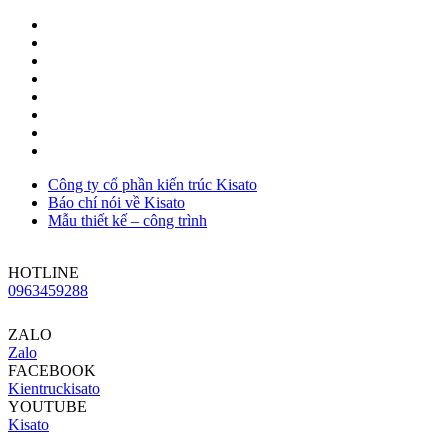
Công ty cổ phần kiến trúc Kisato
Báo chí nói về Kisato
Mẫu thiết kế – công trình
HOTLINE
0963459288
ZALO
Zalo
FACEBOOK
Kientruckisato
YOUTUBE
Kisato