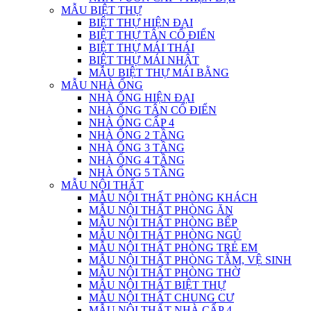
MẪU BIỆT THỰ
BIỆT THỰ HIỆN ĐẠI
BIỆT THỰ TÂN CỔ ĐIỂN
BIỆT THỰ MÁI THÁI
BIỆT THỰ MÁI NHẬT
MẪU BIỆT THỰ MÁI BẰNG
MẪU NHÀ ỐNG
NHÀ ỐNG HIỆN ĐẠI
NHÀ ỐNG TÂN CỔ ĐIỂN
NHÀ ỐNG CẤP 4
NHÀ ỐNG 2 TẦNG
NHÀ ỐNG 3 TẦNG
NHÀ ỐNG 4 TẦNG
NHÀ ỐNG 5 TẦNG
MẪU NỘI THẤT
MẪU NỘI THẤT PHÒNG KHÁCH
MẪU NỘI THẤT PHÒNG ĂN
MẪU NỘI THẤT PHÒNG BẾP
MẪU NỘI THẤT PHÒNG NGỦ
MẪU NỘI THẤT PHÒNG TRẺ EM
MẪU NỘI THẤT PHÒNG TẮM, VỆ SINH
MẪU NỘI THẤT PHÒNG THỜ
MẪU NỘI THẤT BIỆT THỰ
MẪU NỘI THẤT CHUNG CƯ
MẪU NỘI THẤT NHÀ CẤP 4