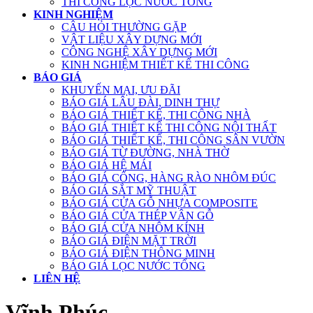
THI CÔNG LỌC NƯỚC TỔNG
KINH NGHIỆM
CÂU HỎI THƯỜNG GẶP
VẬT LIỆU XÂY DỰNG MỚI
CÔNG NGHỆ XÂY DỰNG MỚI
KINH NGHIỆM THIẾT KẾ THI CÔNG
BÁO GIÁ
KHUYẾN MẠI, ƯU ĐÃI
BÁO GIÁ LÂU ĐÀI, DINH THỰ
BÁO GIÁ THIẾT KẾ, THI CÔNG NHÀ
BÁO GIÁ THIẾT KẾ THI CÔNG NỘI THẤT
BÁO GIÁ THIẾT KẾ, THI CÔNG SÂN VƯỜN
BÁO GIÁ TỪ ĐƯỜNG, NHÀ THỜ
BÁO GIÁ HỆ MÁI
BÁO GIÁ CỔNG, HÀNG RÀO NHÔM ĐÚC
BÁO GIÁ SẮT MỸ THUẬT
BÁO GIÁ CỬA GỖ NHỰA COMPOSITE
BÁO GIÁ CỬA THÉP VÂN GỖ
BÁO GIÁ CỬA NHÔM KÍNH
BÁO GIÁ ĐIỆN MẶT TRỜI
BÁO GIÁ ĐIỆN THÔNG MINH
BÁO GIÁ LỌC NƯỚC TỔNG
LIÊN HỆ
Vĩnh Phúc