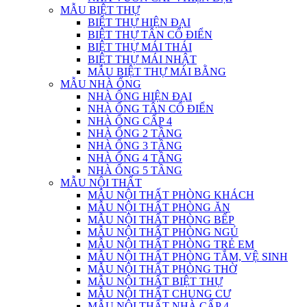
MẪU BIỆT THỰ
BIỆT THỰ HIỆN ĐẠI
BIỆT THỰ TÂN CỔ ĐIỂN
BIỆT THỰ MÁI THÁI
BIỆT THỰ MÁI NHẬT
MẪU BIỆT THỰ MÁI BẰNG
MẪU NHÀ ỐNG
NHÀ ỐNG HIỆN ĐẠI
NHÀ ỐNG TÂN CỔ ĐIỂN
NHÀ ỐNG CẤP 4
NHÀ ỐNG 2 TẦNG
NHÀ ỐNG 3 TẦNG
NHÀ ỐNG 4 TẦNG
NHÀ ỐNG 5 TẦNG
MẪU NỘI THẤT
MẪU NỘI THẤT PHÒNG KHÁCH
MẪU NỘI THẤT PHÒNG ĂN
MẪU NỘI THẤT PHÒNG BẾP
MẪU NỘI THẤT PHÒNG NGỦ
MẪU NỘI THẤT PHÒNG TRẺ EM
MẪU NỘI THẤT PHÒNG TẮM, VỆ SINH
MẪU NỘI THẤT PHÒNG THỜ
MẪU NỘI THẤT BIỆT THỰ
MẪU NỘI THẤT CHUNG CƯ
MẪU NỘI THẤT NHÀ CẤP 4