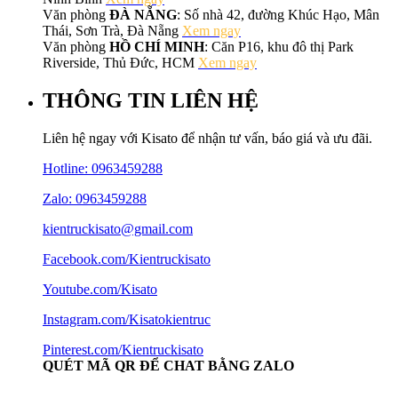
Văn phòng
ĐÀ NẴNG
: Số nhà 42, đường Khúc Hạo, Mân
Thái, Sơn Trà, Đà Nẵng
Xem ngay
Văn phòng
HỒ CHÍ MINH
: Căn P16, khu đô thị Park
Riverside, Thủ Đức, HCM
Xem ngay
THÔNG TIN LIÊN HỆ
Liên hệ ngay với Kisato để nhận tư vấn, báo giá và ưu đãi.
Hotline:
0963459288
Zalo: 0963459288
kientruckisato@gmail.com
Facebook.com/Kientruckisato
Youtube.com/Kisato
Instagram.com/Kisatokientruc
Pinterest.com/Kientruckisato
QUÉT MÃ QR ĐỂ CHAT BẰNG ZALO