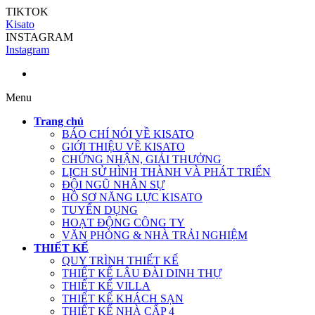
TIKTOK
Kisato
INSTAGRAM
Instagram
Menu
Trang chủ
BÁO CHÍ NÓI VỀ KISATO
GIỚI THIỆU VỀ KISATO
CHỨNG NHẬN, GIẢI THƯỞNG
LỊCH SỬ HÌNH THÀNH VÀ PHÁT TRIỂN
ĐỘI NGŨ NHÂN SỰ
HỒ SƠ NĂNG LỰC KISATO
TUYỂN DỤNG
HOẠT ĐỘNG CÔNG TY
VĂN PHÒNG & NHÀ TRẢI NGHIỆM
THIẾT KẾ
QUY TRÌNH THIẾT KẾ
THIẾT KẾ LÂU ĐÀI DINH THỰ
THIẾT KẾ VILLA
THIẾT KẾ KHÁCH SẠN
THIẾT KẾ NHÀ CẤP 4