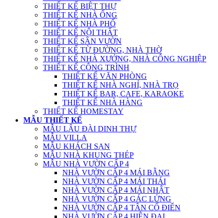
THIẾT KẾ BIỆT THỰ
THIẾT KẾ NHÀ ỐNG
THIẾT KẾ NHÀ PHỐ
THIẾT KẾ NỘI THẤT
THIẾT KẾ SÂN VƯỜN
THIẾT KẾ TỪ ĐƯỜNG, NHÀ THỜ
THIẾT KẾ NHÀ XƯỞNG, NHÀ CÔNG NGHIỆP
THIẾT KẾ CÔNG TRÌNH
THIẾT KẾ VĂN PHÒNG
THIẾT KẾ NHÀ NGHỈ, NHÀ TRỌ
THIẾT KẾ BAR, CAFE, KARAOKE
THIẾT KẾ NHÀ HÀNG
THIẾT KẾ HOMESTAY
MẪU THIẾT KẾ
MẪU LÂU ĐÀI DINH THỰ
MẪU VILLA
MẪU KHÁCH SẠN
MẪU NHÀ KHUNG THÉP
MẪU NHÀ VƯỜN CẤP 4
NHÀ VƯỜN CẤP 4 MÁI BẰNG
NHÀ VƯỜN CẤP 4 MÁI THÁI
NHÀ VƯỜN CẤP 4 MÁI NHẬT
NHÀ VƯỜN CẤP 4 GÁC LỬNG
NHÀ VƯỜN CẤP 4 TÂN CỔ ĐIỂN
NHÀ VƯỜN CẤP 4 HIỆN ĐẠI