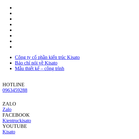
Công ty cổ phần kiến trúc Kisato
Báo chí nói về Kisato
Mẫu thiết kế – công trình
HOTLINE
0963459288
ZALO
Zalo
FACEBOOK
Kientruckisato
YOUTUBE
Kisato