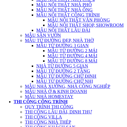
MẪU NỘI THẤT NHÀ PHỐ
MẪU NỘI THẤT NHÀ ỐNG
MẪU NỘI THẤT CÔNG TRÌNH
MẪU NỘI THẤT VĂN PHÒNG
MẪU NỘI THẤT SHOP, SHOWROOM
MẪU NỘI THẤT LÂU ĐÀI
MẪU SÂN VƯỜN
MẪU TỪ ĐƯỜNG ĐẸP, NHÀ THỜ
MẪU TỪ ĐƯỜNG 3 GIAN
MẪU TỪ ĐƯỜNG 2 MÁI
MẪU TỪ ĐƯỜNG 4 MÁI
MẪU TỪ ĐƯỜNG 8 MÁI
NHÀ TỪ ĐƯỜNG 5 GIAN
MẪU TỪ ĐƯỜNG 2 TẦNG
MẪU TỪ ĐƯỜNG CHỮ ĐINH
MẪU TỪ ĐƯỜNG CHỮ NHỊ
MẪU NHÀ XƯỞNG, NHÀ CÔNG NGHIỆP
MẪU NHÀ Ở & KINH DOANH
MẪU NHÀ HOMESTAY
THI CÔNG CÔNG TRÌNH
QUY TRÌNH THI CÔNG
THI CÔNG LÂU ĐÀI, DINH THỰ
THI CÔNG VILLA
THI CÔNG NHÀ THÉP