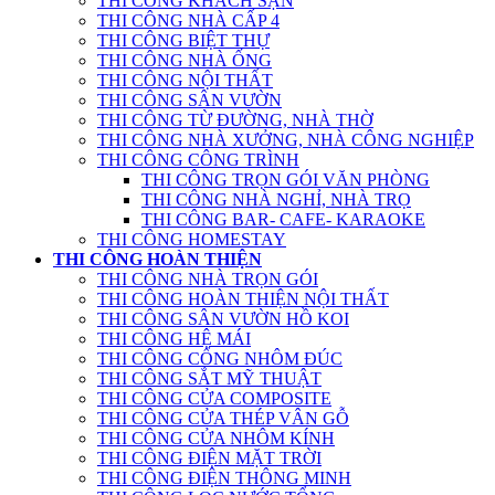
THI CÔNG KHÁCH SẠN
THI CÔNG NHÀ CẤP 4
THI CÔNG BIỆT THỰ
THI CÔNG NHÀ ỐNG
THI CÔNG NỘI THẤT
THI CÔNG SÂN VƯỜN
THI CÔNG TỪ ĐƯỜNG, NHÀ THỜ
THI CÔNG NHÀ XƯỞNG, NHÀ CÔNG NGHIỆP
THI CÔNG CÔNG TRÌNH
THI CÔNG TRỌN GÓI VĂN PHÒNG
THI CÔNG NHÀ NGHỈ, NHÀ TRỌ
THI CÔNG BAR- CAFE- KARAOKE
THI CÔNG HOMESTAY
THI CÔNG HOÀN THIỆN
THI CÔNG NHÀ TRỌN GÓI
THI CÔNG HOÀN THIỆN NỘI THẤT
THI CÔNG SÂN VƯỜN HỒ KOI
THI CÔNG HỆ MÁI
THI CÔNG CỔNG NHÔM ĐÚC
THI CÔNG SẮT MỸ THUẬT
THI CÔNG CỬA COMPOSITE
THI CÔNG CỬA THÉP VÂN GỖ
THI CÔNG CỬA NHÔM KÍNH
THI CÔNG ĐIỆN MẶT TRỜI
THI CÔNG ĐIỆN THÔNG MINH