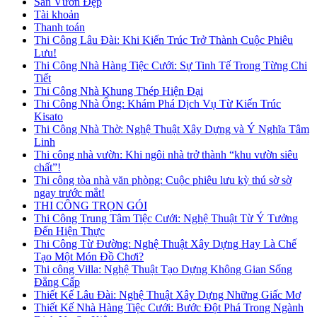
Sân Vườn Đẹp
Tài khoản
Thanh toán
Thi Công Lâu Đài: Khi Kiến Trúc Trở Thành Cuộc Phiêu
Lưu!
Thi Công Nhà Hàng Tiệc Cưới: Sự Tinh Tế Trong Từng Chi
Tiết
Thi Công Nhà Khung Thép Hiện Đại
Thi Công Nhà Ống: Khám Phá Dịch Vụ Từ Kiến Trúc
Kisato
Thi Công Nhà Thờ: Nghệ Thuật Xây Dựng và Ý Nghĩa Tâm
Linh
Thi công nhà vườn: Khi ngôi nhà trở thành “khu vườn siêu
chất”!
Thi công tòa nhà văn phòng: Cuộc phiêu lưu kỳ thú sờ sờ
ngay trước mắt!
THI CÔNG TRỌN GÓI
Thi Công Trung Tâm Tiệc Cưới: Nghệ Thuật Từ Ý Tưởng
Đến Hiện Thực
Thi Công Từ Đường: Nghệ Thuật Xây Dựng Hay Là Chế
Tạo Một Món Đồ Chơi?
Thi công Villa: Nghệ Thuật Tạo Dựng Không Gian Sống
Đẳng Cấp
Thiết Kế Lâu Đài: Nghệ Thuật Xây Dựng Những Giấc Mơ
Thiết Kế Nhà Hàng Tiệc Cưới: Bước Đột Phá Trong Ngành