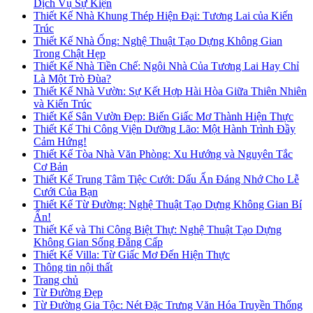
Dịch Vụ Sự Kiện
Thiết Kế Nhà Khung Thép Hiện Đại: Tương Lai của Kiến
Trúc
Thiết Kế Nhà Ống: Nghệ Thuật Tạo Dựng Không Gian
Trong Chật Hẹp
Thiết Kế Nhà Tiền Chế: Ngôi Nhà Của Tương Lai Hay Chỉ
Là Một Trò Đùa?
Thiết Kế Nhà Vườn: Sự Kết Hợp Hài Hòa Giữa Thiên Nhiên
và Kiến Trúc
Thiết Kế Sân Vườn Đẹp: Biến Giấc Mơ Thành Hiện Thực
Thiết Kế Thi Công Viện Dưỡng Lão: Một Hành Trình Đầy
Cảm Hứng!
Thiết Kế Tòa Nhà Văn Phòng: Xu Hướng và Nguyên Tắc
Cơ Bản
Thiết Kế Trung Tâm Tiệc Cưới: Dấu Ấn Đáng Nhớ Cho Lễ
Cưới Của Bạn
Thiết Kế Từ Đường: Nghệ Thuật Tạo Dựng Không Gian Bí
Ẩn!
Thiết Kế và Thi Công Biệt Thự: Nghệ Thuật Tạo Dựng
Không Gian Sống Đẳng Cấp
Thiết Kế Villa: Từ Giấc Mơ Đến Hiện Thực
Thông tin nội thất
Trang chủ
Từ Đường Đẹp
Từ Đường Gia Tộc: Nét Đặc Trưng Văn Hóa Truyền Thống