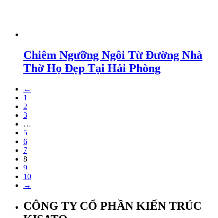
Chiêm Ngưỡng Ngôi Từ Đường Nhà
Thờ Họ Đẹp Tại Hải Phòng
←
1
2
3
…
5
6
7
8
9
10
→
CÔNG TY CỔ PHẦN KIẾN TRÚC