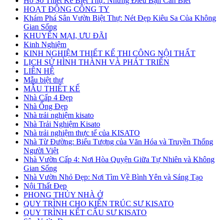
Hồ Sơ Thiết Kế Biệt Thự: Những Điều Bạn Cần Biết
HOẠT ĐỘNG CÔNG TY
Khám Phá Sân Vườn Biệt Thự: Nét Đẹp Kiêu Sa Của Không
Gian Sống
KHUYẾN MẠI, ƯU ĐÃI
Kinh Nghiệm
KINH NGHIỆM THIẾT KẾ THI CÔNG NỘI THẤT
LỊCH SỬ HÌNH THÀNH VÀ PHÁT TRIỂN
LIÊN HỆ
Mẫu biệt thự
MẪU THIẾT KẾ
Nhà Cấp 4 Đẹp
Nhà Ống Đẹp
Nhà trải nghiệm kisato
Nhà Trải Nghiệm Kisato
Nhà trải nghiệm thực tế của KISATO
Nhà Từ Đường: Biểu Tượng của Văn Hóa và Truyền Thống
Người Việt
Nhà Vườn Cấp 4: Nơi Hòa Quyện Giữa Tự Nhiên và Không
Gian Sống
Nhà Vườn Nhỏ Đẹp: Nơi Tìm Về Bình Yên và Sáng Tạo
Nội Thất Đẹp
PHONG THỦY NHÀ Ở
QUY TRÌNH CHO KIẾN TRÚC SƯ KISATO
QUY TRÌNH KẾT CẤU SƯ KISATO