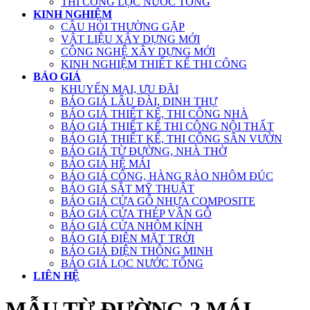
THI CÔNG LỌC NƯỚC TỔNG
KINH NGHIỆM
CÂU HỎI THƯỜNG GẶP
VẬT LIỆU XÂY DỰNG MỚI
CÔNG NGHỆ XÂY DỰNG MỚI
KINH NGHIỆM THIẾT KẾ THI CÔNG
BÁO GIÁ
KHUYẾN MẠI, ƯU ĐÃI
BÁO GIÁ LÂU ĐÀI, DINH THỰ
BÁO GIÁ THIẾT KẾ, THI CÔNG NHÀ
BÁO GIÁ THIẾT KẾ THI CÔNG NỘI THẤT
BÁO GIÁ THIẾT KẾ, THI CÔNG SÂN VƯỜN
BÁO GIÁ TỪ ĐƯỜNG, NHÀ THỜ
BÁO GIÁ HỆ MÁI
BÁO GIÁ CỔNG, HÀNG RÀO NHÔM ĐÚC
BÁO GIÁ SẮT MỸ THUẬT
BÁO GIÁ CỬA GỖ NHỰA COMPOSITE
BÁO GIÁ CỬA THÉP VÂN GỖ
BÁO GIÁ CỬA NHÔM KÍNH
BÁO GIÁ ĐIỆN MẶT TRỜI
BÁO GIÁ ĐIỆN THÔNG MINH
BÁO GIÁ LỌC NƯỚC TỔNG
LIÊN HỆ
MẪU TỪ ĐƯỜNG 2 MÁI