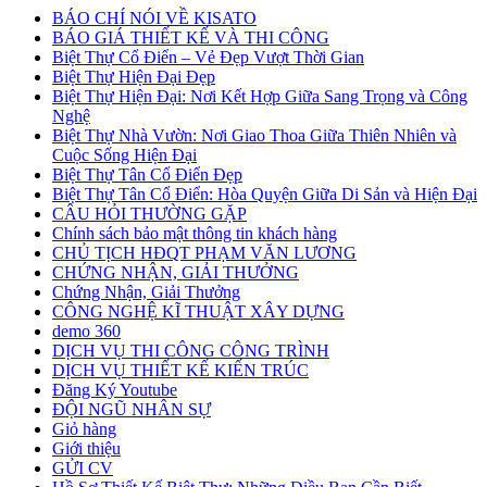
BÁO CHÍ NÓI VỀ KISATO
BÁO GIÁ THIẾT KẾ VÀ THI CÔNG
Biệt Thự Cổ Điển – Vẻ Đẹp Vượt Thời Gian
Biệt Thự Hiện Đại Đẹp
Biệt Thự Hiện Đại: Nơi Kết Hợp Giữa Sang Trọng và Công
Nghệ
Biệt Thự Nhà Vườn: Nơi Giao Thoa Giữa Thiên Nhiên và
Cuộc Sống Hiện Đại
Biệt Thự Tân Cổ Điển Đẹp
Biệt Thự Tân Cổ Điển: Hòa Quyện Giữa Di Sản và Hiện Đại
CÂU HỎI THƯỜNG GẶP
Chính sách bảo mật thông tin khách hàng
CHỦ TỊCH HĐQT PHẠM VĂN LƯƠNG
CHỨNG NHẬN, GIẢI THƯỞNG
Chứng Nhận, Giải Thưởng
CÔNG NGHỆ KĨ THUẬT XÂY DỰNG
demo 360
DỊCH VỤ THI CÔNG CÔNG TRÌNH
DỊCH VỤ THIẾT KẾ KIẾN TRÚC
Đăng Ký Youtube
ĐỘI NGŨ NHÂN SỰ
Giỏ hàng
Giới thiệu
GỬI CV