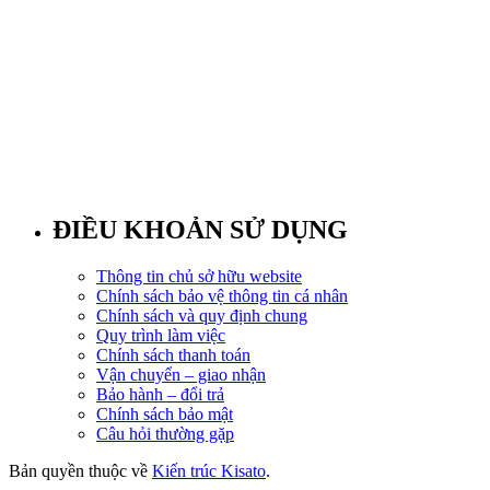
ĐIỀU KHOẢN SỬ DỤNG
Thông tin chủ sở hữu website
Chính sách bảo vệ thông tin cá nhân
Chính sách và quy định chung
Quy trình làm việc
Chính sách thanh toán
Vận chuyển – giao nhận
Bảo hành – đổi trả
Chính sách bảo mật
Câu hỏi thường gặp
Bản quyền thuộc về
Kiến trúc Kisato
.