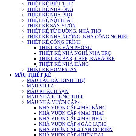
THIẾT KẾ BIỆT THỰ
THIẾT KẾ NHÀ ỐNG
THIẾT KẾ NHÀ PHỐ
THIẾT KẾ NỘI THẤT
THIẾT KẾ SÂN VƯỜN
THIẾT KẾ TỪ ĐƯỜNG, NHÀ THỜ
THIẾT KẾ NHÀ XƯỞNG, NHÀ CÔNG NGHIỆP
THIẾT KẾ CÔNG TRÌNH
THIẾT KẾ VĂN PHÒNG
THIẾT KẾ NHÀ NGHỈ, NHÀ TRỌ
THIẾT KẾ BAR, CAFE, KARAOKE
THIẾT KẾ NHÀ HÀNG
THIẾT KẾ HOMESTAY
MẪU THIẾT KẾ
MẪU LÂU ĐÀI DINH THỰ
MẪU VILLA
MẪU KHÁCH SẠN
MẪU NHÀ KHUNG THÉP
MẪU NHÀ VƯỜN CẤP 4
NHÀ VƯỜN CẤP 4 MÁI BẰNG
NHÀ VƯỜN CẤP 4 MÁI THÁI
NHÀ VƯỜN CẤP 4 MÁI NHẬT
NHÀ VƯỜN CẤP 4 GÁC LỬNG
NHÀ VƯỜN CẤP 4 TÂN CỔ ĐIỂN
NHÀ VƯỜN CẤP 4 HIỆN ĐẠI