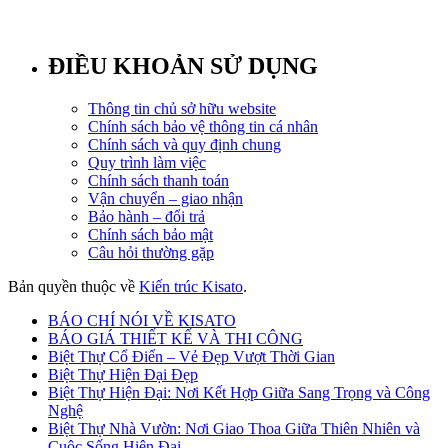
ĐIỀU KHOẢN SỬ DỤNG
Thông tin chủ sở hữu website
Chính sách bảo vệ thông tin cá nhân
Chính sách và quy định chung
Quy trình làm việc
Chính sách thanh toán
Vận chuyển – giao nhận
Bảo hành – đổi trả
Chính sách bảo mật
Câu hỏi thường gặp
Bản quyền thuộc về
Kiến trúc Kisato
.
BÁO CHÍ NÓI VỀ KISATO
BÁO GIÁ THIẾT KẾ VÀ THI CÔNG
Biệt Thự Cổ Điển – Vẻ Đẹp Vượt Thời Gian
Biệt Thự Hiện Đại Đẹp
Biệt Thự Hiện Đại: Nơi Kết Hợp Giữa Sang Trọng và Công
Nghệ
Biệt Thự Nhà Vườn: Nơi Giao Thoa Giữa Thiên Nhiên và
Cuộc Sống Hiện Đại