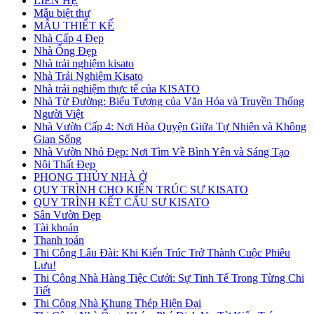
LIÊN HỆ
Mẫu biệt thự
MẪU THIẾT KẾ
Nhà Cấp 4 Đẹp
Nhà Ống Đẹp
Nhà trải nghiệm kisato
Nhà Trải Nghiệm Kisato
Nhà trải nghiệm thực tế của KISATO
Nhà Từ Đường: Biểu Tượng của Văn Hóa và Truyền Thống
Người Việt
Nhà Vườn Cấp 4: Nơi Hòa Quyện Giữa Tự Nhiên và Không
Gian Sống
Nhà Vườn Nhỏ Đẹp: Nơi Tìm Về Bình Yên và Sáng Tạo
Nội Thất Đẹp
PHONG THỦY NHÀ Ở
QUY TRÌNH CHO KIẾN TRÚC SƯ KISATO
QUY TRÌNH KẾT CẤU SƯ KISATO
Sân Vườn Đẹp
Tài khoản
Thanh toán
Thi Công Lâu Đài: Khi Kiến Trúc Trở Thành Cuộc Phiêu
Lưu!
Thi Công Nhà Hàng Tiệc Cưới: Sự Tinh Tế Trong Từng Chi
Tiết
Thi Công Nhà Khung Thép Hiện Đại