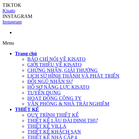
TIKTOK
Kisato
INSTAGRAM
Instagram
Menu
Trang chủ
BÁO CHÍ NÓI VỀ KISATO
GIỚI THIỆU VỀ KISATO
CHỨNG NHẬN, GIẢI THƯỞNG
LỊCH SỬ HÌNH THÀNH VÀ PHÁT TRIỂN
ĐỘI NGŨ NHÂN SỰ
HỒ SƠ NĂNG LỰC KISATO
TUYỂN DỤNG
HOẠT ĐỘNG CÔNG TY
VĂN PHÒNG & NHÀ TRẢI NGHIỆM
THIẾT KẾ
QUY TRÌNH THIẾT KẾ
THIẾT KẾ LÂU ĐÀI DINH THỰ
THIẾT KẾ VILLA
THIẾT KẾ KHÁCH SẠN
THIẾT KẾ NHÀ CẤP 4