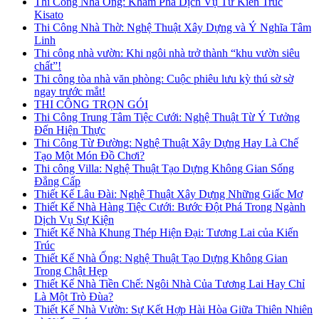
Thi Công Nhà Ống: Khám Phá Dịch Vụ Từ Kiến Trúc
Kisato
Thi Công Nhà Thờ: Nghệ Thuật Xây Dựng và Ý Nghĩa Tâm
Linh
Thi công nhà vườn: Khi ngôi nhà trở thành “khu vườn siêu
chất”!
Thi công tòa nhà văn phòng: Cuộc phiêu lưu kỳ thú sờ sờ
ngay trước mắt!
THI CÔNG TRỌN GÓI
Thi Công Trung Tâm Tiệc Cưới: Nghệ Thuật Từ Ý Tưởng
Đến Hiện Thực
Thi Công Từ Đường: Nghệ Thuật Xây Dựng Hay Là Chế
Tạo Một Món Đồ Chơi?
Thi công Villa: Nghệ Thuật Tạo Dựng Không Gian Sống
Đẳng Cấp
Thiết Kế Lâu Đài: Nghệ Thuật Xây Dựng Những Giấc Mơ
Thiết Kế Nhà Hàng Tiệc Cưới: Bước Đột Phá Trong Ngành
Dịch Vụ Sự Kiện
Thiết Kế Nhà Khung Thép Hiện Đại: Tương Lai của Kiến
Trúc
Thiết Kế Nhà Ống: Nghệ Thuật Tạo Dựng Không Gian
Trong Chật Hẹp
Thiết Kế Nhà Tiền Chế: Ngôi Nhà Của Tương Lai Hay Chỉ
Là Một Trò Đùa?
Thiết Kế Nhà Vườn: Sự Kết Hợp Hài Hòa Giữa Thiên Nhiên