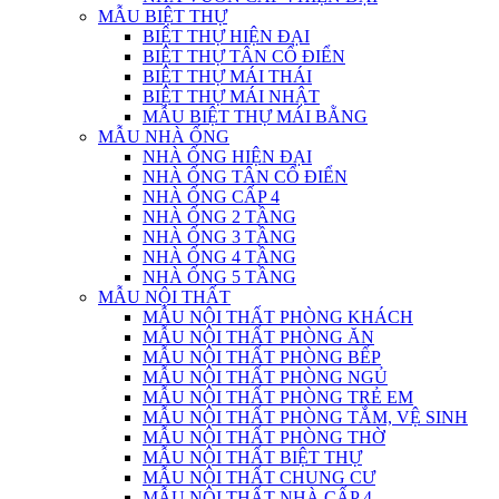
MẪU BIỆT THỰ
BIỆT THỰ HIỆN ĐẠI
BIỆT THỰ TÂN CỔ ĐIỂN
BIỆT THỰ MÁI THÁI
BIỆT THỰ MÁI NHẬT
MẪU BIỆT THỰ MÁI BẰNG
MẪU NHÀ ỐNG
NHÀ ỐNG HIỆN ĐẠI
NHÀ ỐNG TÂN CỔ ĐIỂN
NHÀ ỐNG CẤP 4
NHÀ ỐNG 2 TẦNG
NHÀ ỐNG 3 TẦNG
NHÀ ỐNG 4 TẦNG
NHÀ ỐNG 5 TẦNG
MẪU NỘI THẤT
MẪU NỘI THẤT PHÒNG KHÁCH
MẪU NỘI THẤT PHÒNG ĂN
MẪU NỘI THẤT PHÒNG BẾP
MẪU NỘI THẤT PHÒNG NGỦ
MẪU NỘI THẤT PHÒNG TRẺ EM
MẪU NỘI THẤT PHÒNG TẮM, VỆ SINH
MẪU NỘI THẤT PHÒNG THỜ
MẪU NỘI THẤT BIỆT THỰ
MẪU NỘI THẤT CHUNG CƯ
MẪU NỘI THẤT NHÀ CẤP 4