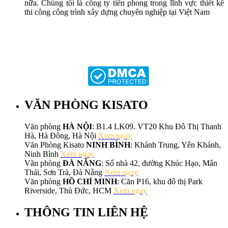
nữa. Chúng tôi là công ty tiên phong trong lĩnh vực thiết kế
thi công công trình xây dựng chuyên nghiệp tại Việt Nam
VĂN PHÒNG KISATO
Văn phòng
HÀ NỘI
: B1.4 LK09. VT20 Khu Đô Thị Thanh
Hà, Hà Đông, Hà Nội
Xem ngay
Văn Phòng Kisato
NINH BÌNH
: Khánh Trung, Yên Khánh,
Ninh Bình
Xem ngay
Văn phòng
ĐÀ NẴNG
: Số nhà 42, đường Khúc Hạo, Mân
Thái, Sơn Trà, Đà Nẵng
Xem ngay
Văn phòng
HỒ CHÍ MINH
: Căn P16, khu đô thị Park
Riverside, Thủ Đức, HCM
Xem ngay
THÔNG TIN LIÊN HỆ