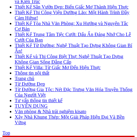
và Kiến Trúc
Thiết Kế Sân Vườn Đẹp: Biến Giấc Mơ Thành Hiện Thực
Thiết Kế Thi Công Viện Dưỡng Lão: Một Hành Trình Đầy
Cảm Hứng!
Thiết Kế Tòa Nhà Văn Phòng: Xu Hướng và Nguyên Tắc
Cơ Bản
Thiết Kế Trung Tâm Tiệc Cưới: Dấu Ấn Đáng Nhớ Cho Lễ
Cưới Của Bạn
Thiết Kế Từ Đường: Nghệ Thuật Tạo Dựng Không Gian Bí
Ẩn!
Thiết Kế và Thi Công Biệt Thự: Nghệ Thuật Tạo Dựng
Không Gian Sống Đẳng Cấp
Thiết Kế Villa: Từ Giấc Mơ Đến Hiện Thực
Thông tin nội thất
Trang chủ
Từ Đường Đẹp
Từ Đường Gia Tộc: Nét Đặc Trưng Văn Hóa Truyền Thống
Của Người Việt
Tư vấn thông tin thiết kế
TUYỂN DỤNG
Văn phòng & Nhà trải nghiệm kisato
Xây Nhà Khung Thép: Một Giải Pháp Hiện Đại Và Bền
Vững
Top