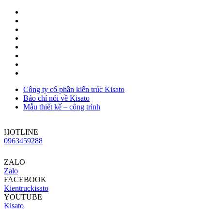
Công ty cổ phần kiến trúc Kisato
Báo chí nói về Kisato
Mẫu thiết kế – công trình
HOTLINE
0963459288
ZALO
Zalo
FACEBOOK
Kientruckisato
YOUTUBE
Kisato