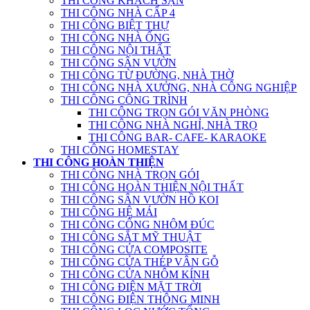
THI CÔNG KHÁCH SẠN
THI CÔNG NHÀ CẤP 4
THI CÔNG BIỆT THỰ
THI CÔNG NHÀ ỐNG
THI CÔNG NỘI THẤT
THI CÔNG SÂN VƯỜN
THI CÔNG TỪ ĐƯỜNG, NHÀ THỜ
THI CÔNG NHÀ XƯỞNG, NHÀ CÔNG NGHIỆP
THI CÔNG CÔNG TRÌNH
THI CÔNG TRỌN GÓI VĂN PHÒNG
THI CÔNG NHÀ NGHỈ, NHÀ TRỌ
THI CÔNG BAR- CAFE- KARAOKE
THI CÔNG HOMESTAY
THI CÔNG HOÀN THIỆN
THI CÔNG NHÀ TRỌN GÓI
THI CÔNG HOÀN THIỆN NỘI THẤT
THI CÔNG SÂN VƯỜN HỒ KOI
THI CÔNG HỆ MÁI
THI CÔNG CỔNG NHÔM ĐÚC
THI CÔNG SẮT MỸ THUẬT
THI CÔNG CỬA COMPOSITE
THI CÔNG CỬA THÉP VÂN GỖ
THI CÔNG CỬA NHÔM KÍNH
THI CÔNG ĐIỆN MẶT TRỜI
THI CÔNG ĐIỆN THÔNG MINH