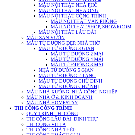
MẪU NỘI THẤT NHÀ PHỐ
MẪU NỘI THẤT NHÀ ỐNG
MẪU NỘI THẤT CÔNG TRÌNH
MẪU NỘI THẤT VĂN PHÒNG
MẪU NỘI THẤT SHOP, SHOWROOM
MẪU NỘI THẤT LÂU ĐÀI
MẪU SÂN VƯỜN
MẪU TỪ ĐƯỜNG ĐẸP, NHÀ THỜ
MẪU TỪ ĐƯỜNG 3 GIAN
MẪU TỪ ĐƯỜNG 2 MÁI
MẪU TỪ ĐƯỜNG 4 MÁI
MẪU TỪ ĐƯỜNG 8 MÁI
NHÀ TỪ ĐƯỜNG 5 GIAN
MẪU TỪ ĐƯỜNG 2 TẦNG
MẪU TỪ ĐƯỜNG CHỮ ĐINH
MẪU TỪ ĐƯỜNG CHỮ NHỊ
MẪU NHÀ XƯỞNG, NHÀ CÔNG NGHIỆP
MẪU NHÀ Ở & KINH DOANH
MẪU NHÀ HOMESTAY
THI CÔNG CÔNG TRÌNH
QUY TRÌNH THI CÔNG
THI CÔNG LÂU ĐÀI, DINH THỰ
THI CÔNG VILLA
THI CÔNG NHÀ THÉP