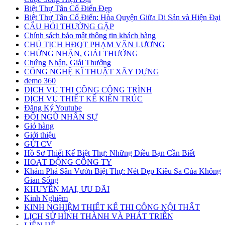
Biệt Thự Tân Cổ Điển Đẹp
Biệt Thự Tân Cổ Điển: Hòa Quyện Giữa Di Sản và Hiện Đại
CÂU HỎI THƯỜNG GẶP
Chính sách bảo mật thông tin khách hàng
CHỦ TỊCH HĐQT PHẠM VĂN LƯƠNG
CHỨNG NHẬN, GIẢI THƯỞNG
Chứng Nhận, Giải Thưởng
CÔNG NGHỆ KĨ THUẬT XÂY DỰNG
demo 360
DỊCH VỤ THI CÔNG CÔNG TRÌNH
DỊCH VỤ THIẾT KẾ KIẾN TRÚC
Đăng Ký Youtube
ĐỘI NGŨ NHÂN SỰ
Giỏ hàng
Giới thiệu
GỬI CV
Hồ Sơ Thiết Kế Biệt Thự: Những Điều Bạn Cần Biết
HOẠT ĐỘNG CÔNG TY
Khám Phá Sân Vườn Biệt Thự: Nét Đẹp Kiêu Sa Của Không
Gian Sống
KHUYẾN MẠI, ƯU ĐÃI
Kinh Nghiệm
KINH NGHIỆM THIẾT KẾ THI CÔNG NỘI THẤT
LỊCH SỬ HÌNH THÀNH VÀ PHÁT TRIỂN