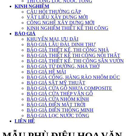
THI CÔNG LỌC NƯỚC TỔNG
KINH NGHIỆM
CÂU HỎI THƯỜNG GẶP
VẬT LIỆU XÂY DỰNG MỚI
CÔNG NGHỆ XÂY DỰNG MỚI
KINH NGHIỆM THIẾT KẾ THI CÔNG
BÁO GIÁ
KHUYẾN MẠI, ƯU ĐÃI
BÁO GIÁ LÂU ĐÀI, DINH THỰ
BÁO GIÁ THIẾT KẾ, THI CÔNG NHÀ
BÁO GIÁ THIẾT KẾ THI CÔNG NỘI THẤT
BÁO GIÁ THIẾT KẾ, THI CÔNG SÂN VƯỜN
BÁO GIÁ TỪ ĐƯỜNG, NHÀ THỜ
BÁO GIÁ HỆ MÁI
BÁO GIÁ CỔNG, HÀNG RÀO NHÔM ĐÚC
BÁO GIÁ SẮT MỸ THUẬT
BÁO GIÁ CỬA GỖ NHỰA COMPOSITE
BÁO GIÁ CỬA THÉP VÂN GỖ
BÁO GIÁ CỬA NHÔM KÍNH
BÁO GIÁ ĐIỆN MẶT TRỜI
BÁO GIÁ ĐIỆN THÔNG MINH
BÁO GIÁ LỌC NƯỚC TỔNG
LIÊN HỆ
MẪU PHÙ ĐIÊU HOA VĂN