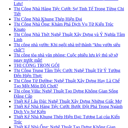
Lưu!
Thi Công Nhà Hàng Tiệc Cưới: Sự Tinh Tế Trong Từng Chi
Tiết
Thi Công Nhà Khung Thép Hiện Đại
Thi Công Nhà Ống: Khám Phá Dịch Vụ Từ Kiến Trúc
Kisato
Thi Công Nhà Thờ: Nghệ Thuật Xây Dựng và Ý Nghĩa Tâm
Linh
Thi công nhà vườn: Khi ngôi nhà trở thành “khu vườn siêu
chất”!
Thi công tòa nhà văn phòng: Cuộc phiêu lưu kỳ thú sờ sờ
ngay trước mắt!
THI CÔNG TRỌN GÓI
Thi Công Trung Tâm Tiệc Cưới: Nghệ Thuật Từ Ý Tưởng
Đến Hiện Thực
Thi Công Từ Đường: Nghệ Thuật Xây Dựng Hay Là Chế
Tạo Một Món Đồ Chơi?
Thi công Villa: Nghệ Thuật Tạo Dựng Không Gian Sống
Đẳng Cấp
Thiết Kế Lâu Đài: Nghệ Thuật Xây Dựng Những Giấc Mơ
Thiết Kế Nhà Hàng Tiệc Cưới: Bước Đột Phá Trong Ngành
Dịch Vụ Sự Kiện
Thiết Kế Nhà Khung Thép Hiện Đại: Tương Lai của Kiến
Trúc
Thiết Kế Nhà Ống: Nghệ Thuật Tạo Dựng Không Gian