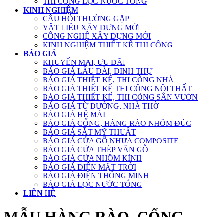
THI CÔNG LỌC NƯỚC TỔNG
KINH NGHIỆM
CÂU HỎI THƯỜNG GẶP
VẬT LIỆU XÂY DỰNG MỚI
CÔNG NGHỆ XÂY DỰNG MỚI
KINH NGHIỆM THIẾT KẾ THI CÔNG
BÁO GIÁ
KHUYẾN MẠI, ƯU ĐÃI
BÁO GIÁ LÂU ĐÀI, DINH THỰ
BÁO GIÁ THIẾT KẾ, THI CÔNG NHÀ
BÁO GIÁ THIẾT KẾ THI CÔNG NỘI THẤT
BÁO GIÁ THIẾT KẾ, THI CÔNG SÂN VƯỜN
BÁO GIÁ TỪ ĐƯỜNG, NHÀ THỜ
BÁO GIÁ HỆ MÁI
BÁO GIÁ CỔNG, HÀNG RÀO NHÔM ĐÚC
BÁO GIÁ SẮT MỸ THUẬT
BÁO GIÁ CỬA GỖ NHỰA COMPOSITE
BÁO GIÁ CỬA THÉP VÂN GỖ
BÁO GIÁ CỬA NHÔM KÍNH
BÁO GIÁ ĐIỆN MẶT TRỜI
BÁO GIÁ ĐIỆN THÔNG MINH
BÁO GIÁ LỌC NƯỚC TỔNG
LIÊN HỆ
MẪU HÀNG RÀO, CỔNG