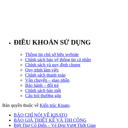
ĐIỀU KHOẢN SỬ DỤNG
Thông tin chủ sở hữu website
Chính sách bảo vệ thông tin cá nhân
Chính sách và quy định chung
Quy trình làm việc
Chính sách thanh toán
Vận chuyển – giao nhận
Bảo hành – đổi trả
Chính sách bảo mật
Câu hỏi thường gặp
Bản quyền thuộc về
Kiến trúc Kisato
.
BÁO CHÍ NÓI VỀ KISATO
BÁO GIÁ THIẾT KẾ VÀ THI CÔNG
Biệt Thự Cổ Điển – Vẻ Đẹp Vượt Thời Gian