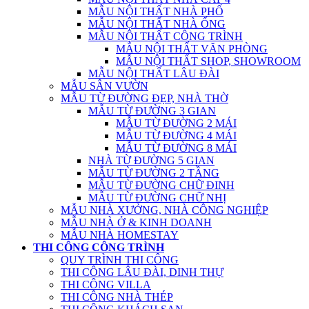
MẪU NỘI THẤT NHÀ PHỐ
MẪU NỘI THẤT NHÀ ỐNG
MẪU NỘI THẤT CÔNG TRÌNH
MẪU NỘI THẤT VĂN PHÒNG
MẪU NỘI THẤT SHOP, SHOWROOM
MẪU NỘI THẤT LÂU ĐÀI
MẪU SÂN VƯỜN
MẪU TỪ ĐƯỜNG ĐẸP, NHÀ THỜ
MẪU TỪ ĐƯỜNG 3 GIAN
MẪU TỪ ĐƯỜNG 2 MÁI
MẪU TỪ ĐƯỜNG 4 MÁI
MẪU TỪ ĐƯỜNG 8 MÁI
NHÀ TỪ ĐƯỜNG 5 GIAN
MẪU TỪ ĐƯỜNG 2 TẦNG
MẪU TỪ ĐƯỜNG CHỮ ĐINH
MẪU TỪ ĐƯỜNG CHỮ NHỊ
MẪU NHÀ XƯỞNG, NHÀ CÔNG NGHIỆP
MẪU NHÀ Ở & KINH DOANH
MẪU NHÀ HOMESTAY
THI CÔNG CÔNG TRÌNH
QUY TRÌNH THI CÔNG
THI CÔNG LÂU ĐÀI, DINH THỰ
THI CÔNG VILLA
THI CÔNG NHÀ THÉP