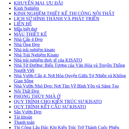
KHUYẾN MẠI, ƯU ĐÃI
Kinh Nghiệm
KINH NGHIỆM THIẾT KẾ THI CÔNG NỘI THẤT
LỊCH SỬ HÌNH THÀNH VÀ PHÁT TRIỂN
LIÊN HỆ
Mẫu biệt thự
MẪU THIẾT KẾ
Nhà Cấp 4 Đẹp
Nhà Ống Đẹp
Nhà trải nghiệm kisato
Nhà Trải Nghiệm Kisato
Nhà trải nghiệm thực tế của KISATO
Nhà Từ Đường: Biểu Tượng của Văn Hóa và Truyền Thống
Người Việt
Nhà Vườn Cấp 4: Nơi Hòa Quyện Giữa Tự Nhiên và Không
Gian Sống
Nhà Vườn Nhỏ Đẹp: Nơi Tìm Về Bình Yên và Sáng Tạo
Nội Thất Đẹp
PHONG THỦY NHÀ Ở
QUY TRÌNH CHO KIẾN TRÚC SƯ KISATO
QUY TRÌNH KẾT CẤU SƯ KISATO
Sân Vườn Đẹp
Tài khoản
Thanh toán
Thi Công Lâu Đài: Khi Kiến Trúc Trở Thành Cuộc Phiêu