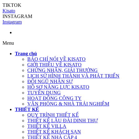
TIKTOK
Kisato
INSTAGRAM
Instagram
Menu
Trang chủ
BÁO CHÍ NÓI VỀ KISATO
GIỚI THIỆU VỀ KISATO
CHỨNG NHẬN, GIẢI THƯỞNG
LỊCH SỬ HÌNH THÀNH VÀ PHÁT TRIỂN
ĐỘI NGŨ NHÂN SỰ
HỒ SƠ NĂNG LỰC KISATO
TUYỂN DỤNG
HOẠT ĐỘNG CÔNG TY
VĂN PHÒNG & NHÀ TRẢI NGHIỆM
THIẾT KẾ
QUY TRÌNH THIẾT KẾ
THIẾT KẾ LÂU ĐÀI DINH THỰ
THIẾT KẾ VILLA
THIẾT KẾ KHÁCH SẠN
THIẾT KẾ NHÀ CẤP 4