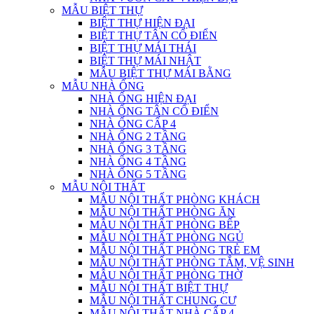
MẪU BIỆT THỰ
BIỆT THỰ HIỆN ĐẠI
BIỆT THỰ TÂN CỔ ĐIỂN
BIỆT THỰ MÁI THÁI
BIỆT THỰ MÁI NHẬT
MẪU BIỆT THỰ MÁI BẰNG
MẪU NHÀ ỐNG
NHÀ ỐNG HIỆN ĐẠI
NHÀ ỐNG TÂN CỔ ĐIỂN
NHÀ ỐNG CẤP 4
NHÀ ỐNG 2 TẦNG
NHÀ ỐNG 3 TẦNG
NHÀ ỐNG 4 TẦNG
NHÀ ỐNG 5 TẦNG
MẪU NỘI THẤT
MẪU NỘI THẤT PHÒNG KHÁCH
MẪU NỘI THẤT PHÒNG ĂN
MẪU NỘI THẤT PHÒNG BẾP
MẪU NỘI THẤT PHÒNG NGỦ
MẪU NỘI THẤT PHÒNG TRẺ EM
MẪU NỘI THẤT PHÒNG TẮM, VỆ SINH
MẪU NỘI THẤT PHÒNG THỜ
MẪU NỘI THẤT BIỆT THỰ
MẪU NỘI THẤT CHUNG CƯ
MẪU NỘI THẤT NHÀ CẤP 4