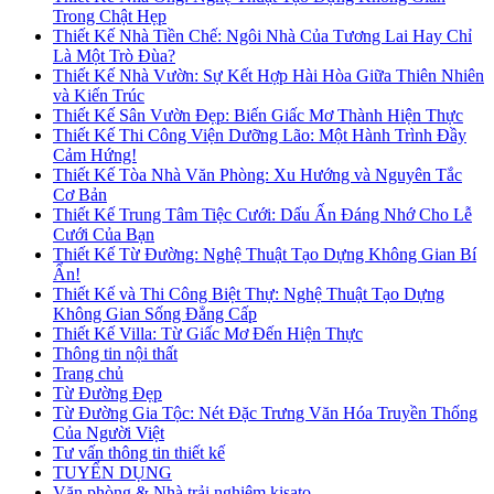
Trong Chật Hẹp
Thiết Kế Nhà Tiền Chế: Ngôi Nhà Của Tương Lai Hay Chỉ
Là Một Trò Đùa?
Thiết Kế Nhà Vườn: Sự Kết Hợp Hài Hòa Giữa Thiên Nhiên
và Kiến Trúc
Thiết Kế Sân Vườn Đẹp: Biến Giấc Mơ Thành Hiện Thực
Thiết Kế Thi Công Viện Dưỡng Lão: Một Hành Trình Đầy
Cảm Hứng!
Thiết Kế Tòa Nhà Văn Phòng: Xu Hướng và Nguyên Tắc
Cơ Bản
Thiết Kế Trung Tâm Tiệc Cưới: Dấu Ấn Đáng Nhớ Cho Lễ
Cưới Của Bạn
Thiết Kế Từ Đường: Nghệ Thuật Tạo Dựng Không Gian Bí
Ẩn!
Thiết Kế và Thi Công Biệt Thự: Nghệ Thuật Tạo Dựng
Không Gian Sống Đẳng Cấp
Thiết Kế Villa: Từ Giấc Mơ Đến Hiện Thực
Thông tin nội thất
Trang chủ
Từ Đường Đẹp
Từ Đường Gia Tộc: Nét Đặc Trưng Văn Hóa Truyền Thống
Của Người Việt
Tư vấn thông tin thiết kế
TUYỂN DỤNG
Văn phòng & Nhà trải nghiệm kisato