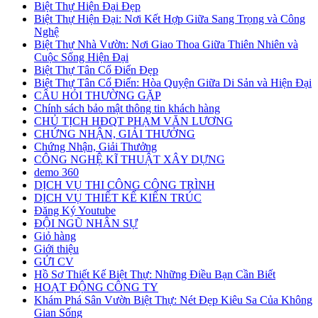
Biệt Thự Hiện Đại Đẹp
Biệt Thự Hiện Đại: Nơi Kết Hợp Giữa Sang Trọng và Công
Nghệ
Biệt Thự Nhà Vườn: Nơi Giao Thoa Giữa Thiên Nhiên và
Cuộc Sống Hiện Đại
Biệt Thự Tân Cổ Điển Đẹp
Biệt Thự Tân Cổ Điển: Hòa Quyện Giữa Di Sản và Hiện Đại
CÂU HỎI THƯỜNG GẶP
Chính sách bảo mật thông tin khách hàng
CHỦ TỊCH HĐQT PHẠM VĂN LƯƠNG
CHỨNG NHẬN, GIẢI THƯỞNG
Chứng Nhận, Giải Thưởng
CÔNG NGHỆ KĨ THUẬT XÂY DỰNG
demo 360
DỊCH VỤ THI CÔNG CÔNG TRÌNH
DỊCH VỤ THIẾT KẾ KIẾN TRÚC
Đăng Ký Youtube
ĐỘI NGŨ NHÂN SỰ
Giỏ hàng
Giới thiệu
GỬI CV
Hồ Sơ Thiết Kế Biệt Thự: Những Điều Bạn Cần Biết
HOẠT ĐỘNG CÔNG TY
Khám Phá Sân Vườn Biệt Thự: Nét Đẹp Kiêu Sa Của Không
Gian Sống