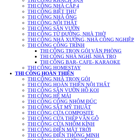
THI CÔNG KHÁCH SẠN
THI CÔNG NHÀ CẤP 4
THI CÔNG BIỆT THỰ
THI CÔNG NHÀ ỐNG
THI CÔNG NỘI THẤT
THI CÔNG SÂN VƯỜN
THI CÔNG TỪ ĐƯỜNG, NHÀ THỜ
THI CÔNG NHÀ XƯỞNG, NHÀ CÔNG NGHIỆP
THI CÔNG CÔNG TRÌNH
THI CÔNG TRỌN GÓI VĂN PHÒNG
THI CÔNG NHÀ NGHỈ, NHÀ TRỌ
THI CÔNG BAR- CAFE- KARAOKE
THI CÔNG HOMESTAY
THI CÔNG HOÀN THIỆN
THI CÔNG NHÀ TRỌN GÓI
THI CÔNG HOÀN THIỆN NỘI THẤT
THI CÔNG SÂN VƯỜN HỒ KOI
THI CÔNG HỆ MÁI
THI CÔNG CỔNG NHÔM ĐÚC
THI CÔNG SẮT MỸ THUẬT
THI CÔNG CỬA COMPOSITE
THI CÔNG CỬA THÉP VÂN GỖ
THI CÔNG CỬA NHÔM KÍNH
THI CÔNG ĐIỆN MẶT TRỜI
THI CÔNG ĐIỆN THÔNG MINH