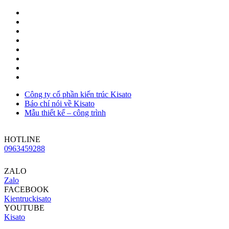
Công ty cổ phần kiến trúc Kisato
Báo chí nói về Kisato
Mẫu thiết kế – công trình
HOTLINE
0963459288
ZALO
Zalo
FACEBOOK
Kientruckisato
YOUTUBE
Kisato