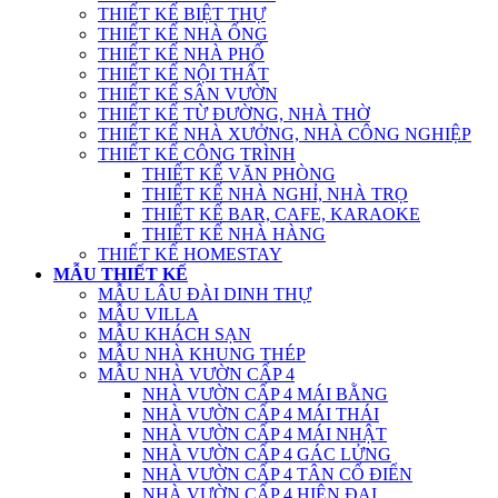
THIẾT KẾ BIỆT THỰ
THIẾT KẾ NHÀ ỐNG
THIẾT KẾ NHÀ PHỐ
THIẾT KẾ NỘI THẤT
THIẾT KẾ SÂN VƯỜN
THIẾT KẾ TỪ ĐƯỜNG, NHÀ THỜ
THIẾT KẾ NHÀ XƯỞNG, NHÀ CÔNG NGHIỆP
THIẾT KẾ CÔNG TRÌNH
THIẾT KẾ VĂN PHÒNG
THIẾT KẾ NHÀ NGHỈ, NHÀ TRỌ
THIẾT KẾ BAR, CAFE, KARAOKE
THIẾT KẾ NHÀ HÀNG
THIẾT KẾ HOMESTAY
MẪU THIẾT KẾ
MẪU LÂU ĐÀI DINH THỰ
MẪU VILLA
MẪU KHÁCH SẠN
MẪU NHÀ KHUNG THÉP
MẪU NHÀ VƯỜN CẤP 4
NHÀ VƯỜN CẤP 4 MÁI BẰNG
NHÀ VƯỜN CẤP 4 MÁI THÁI
NHÀ VƯỜN CẤP 4 MÁI NHẬT
NHÀ VƯỜN CẤP 4 GÁC LỬNG
NHÀ VƯỜN CẤP 4 TÂN CỔ ĐIỂN
NHÀ VƯỜN CẤP 4 HIỆN ĐẠI