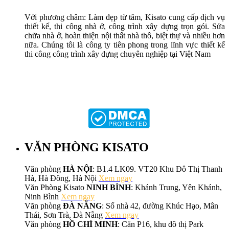
Với phương châm: Làm đẹp từ tâm, Kisato cung cấp dịch vụ
thiết kế, thi công nhà ở, công trình xây dựng trọn gói. Sửa
chữa nhà ở, hoàn thiện nội thất nhà thô, biệt thự và nhiều hơn
nữa. Chúng tôi là công ty tiên phong trong lĩnh vực thiết kế
thi công công trình xây dựng chuyên nghiệp tại Việt Nam
VĂN PHÒNG KISATO
Văn phòng
HÀ NỘI
: B1.4 LK09. VT20 Khu Đô Thị Thanh
Hà, Hà Đông, Hà Nội
Xem ngay
Văn Phòng Kisato
NINH BÌNH
: Khánh Trung, Yên Khánh,
Ninh Bình
Xem ngay
Văn phòng
ĐÀ NẴNG
: Số nhà 42, đường Khúc Hạo, Mân
Thái, Sơn Trà, Đà Nẵng
Xem ngay
Văn phòng
HỒ CHÍ MINH
: Căn P16, khu đô thị Park